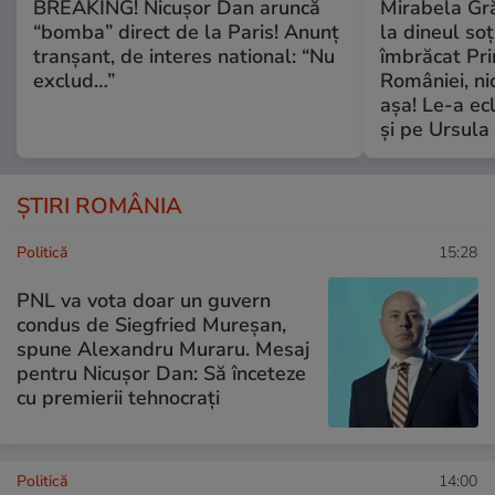
BREAKING! Nicușor Dan aruncă
Mirabela Grăd
“bomba” direct de la Paris! Anunț
la dineul so
tranșant, de interes national: “Nu
îmbrăcat Pr
exclud…”
României, ni
așa! Le-a ec
și pe Ursula
ȘTIRI ROMÂNIA
Politică
15:28
PNL va vota doar un guvern
condus de Siegfried Mureșan,
spune Alexandru Muraru. Mesaj
pentru Nicușor Dan: Să înceteze
cu premierii tehnocrați
Politică
14:00