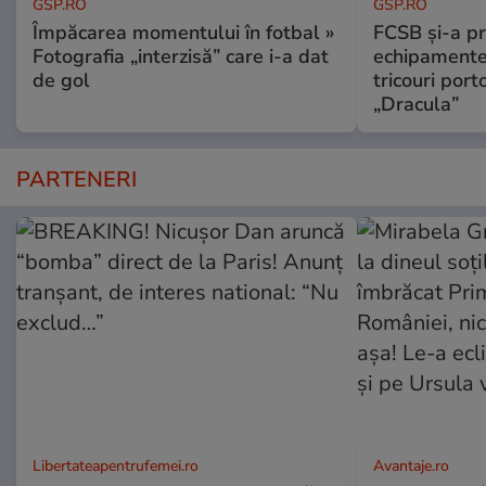
GSP.RO
GSP.RO
Împăcarea momentului în fotbal »
FCSB și-a pr
Fotografia „interzisă” care i-a dat
echipamente 
de gol
tricouri porto
„Dracula”
PARTENERI
Libertateapentrufemei.ro
Avantaje.ro