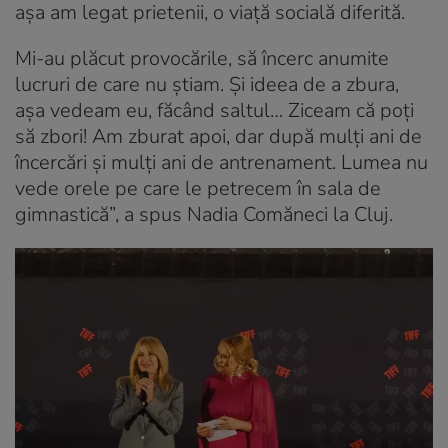
așa am legat prietenii, o viață socială diferită.
Mi-au plăcut provocările, să încerc anumite
lucruri de care nu știam. Și ideea de a zbura,
așa vedeam eu, făcând saltul… Ziceam că poți
să zbori! Am zburat apoi, dar după mulți ani de
încercări și mulți ani de antrenament. Lumea nu
vede orele pe care le petrecem în sala de
gimnastică”, a spus Nadia Comăneci la Cluj.