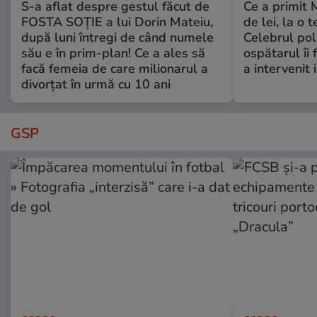
S-a aflat despre gestul făcut de
Ce a primit
FOSTA SOȚIE a lui Dorin Mateiu,
de lei, la o 
după luni întregi de când numele
Celebrul poli
său e în prim-plan! Ce a ales să
ospătarul îi 
facă femeia de care milionarul a
a intervenit
divorțat în urmă cu 10 ani
GSP