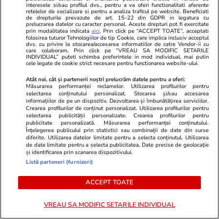
interesele si/sau profilul dvs., pentru a va oferi functionalitati aferente
retelelor de socializare si pentru a analiza traficul pe website. Beneficiati
Ştiri
16:31
de drepturile prevazute de art. 15-22 din GDPR in legatura cu
prelucrarea datelor cu caracter personal. Aceste drepturi pot fi exercitate
5 oferte de neratat la Kaufland, Lidl, Carrefour
prin modalitatea indicata
aici
. Prin click pe “ACCEPT TOATE”, acceptati
folosirea tuturor Tehnologiilor de tip Cookie, care implica inclusiv acceptul
și Mega Image. Ce merită să cumperi zilele
dvs. cu privire la stocarea/accesarea informatiilor de catre Vendor-ii cu
care colaboram. Prin click pe “VREAU SA MODIFIC SETARILE
acestea
INDIVIDUAL” puteti schimba preferintele in mod individual, mai putin
cele legate de cookie strict necesare pentru functionarea website-ului.
Atât noi, cât și partenerii noștri prelucrăm datele pentru a oferi:
Citește mai multe
Măsurarea performanței reclamelor. Utilizarea profilurilor pentru
selectarea conținutului personalizat. Stocarea și/sau accesarea
informațiilor de pe un dispozitiv. Dezvoltarea și îmbunătățirea serviciilor.
Crearea profilurilor de conținut personalizat. Utilizarea profilurilor pentru
selectarea publicității personalizate. Crearea profilurilor pentru
TRENDING
publicitate personalizată. Măsurarea performanței conținutului.
Înțelegerea publicului prin statistici sau combinații de date din surse
diferite. Utilizarea datelor limitate pentru a selecta conținutul. Utilizarea
Știri Externe
14:27
de date limitate pentru a selecta publicitatea. Date precise de geolocație
și identificarea prin scanarea dispozitivului.
Ce este OXY, proiectul de 300 de milioane de
Listă parteneri (furnizori)
euro din Bruxelles unde a murit un muncitor
român: 120 de apartamente și 316 camere de
ACCEPT TOATE
hotel
VREAU SA MODIFIC SETARILE INDIVIDUAL