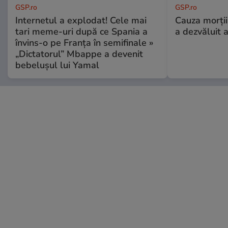
GSP.ro
GSP.ro
Internetul a explodat! Cele mai
Cauza morții
tari meme-uri după ce Spania a
a dezvăluit 
învins-o pe Franța în semifinale »
„Dictatorul” Mbappe a devenit
bebelușul lui Yamal