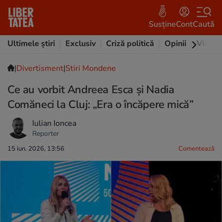
Susține
Cont
Caută
Ultimele știri
Exclusiv
Criză politică
Opinii
Video
|
Divertisment
|
Stiri Mondene
Ce au vorbit Andreea Esca și Nadia
Comăneci la Cluj: „Era o încăpere mică”
Iulian Ioncea
Reporter
15 iun. 2026, 13:56
Comentează