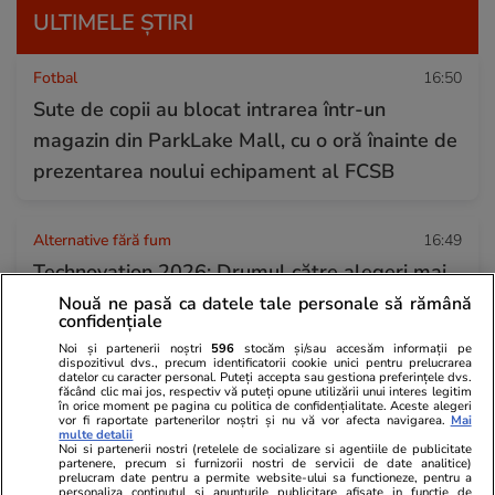
ULTIMELE ȘTIRI
Fotbal
16:50
Sute de copii au blocat intrarea într-un
magazin din ParkLake Mall, cu o oră înainte de
prezentarea noului echipament al FCSB
Alternative fără fum
16:49
Technovation 2026: Drumul către alegeri mai
sigure începe cu informații corecte
Nouă ne pasă ca datele tale personale să rămână
confidențiale
Articol susținut de Philip Morris România
Noi și partenerii noștri
596
stocăm și/sau accesăm informații pe
dispozitivul dvs., precum identificatorii cookie unici pentru prelucrarea
datelor cu caracter personal. Puteți accepta sau gestiona preferințele dvs.
făcând clic mai jos, respectiv vă puteți opune utilizării unui interes legitim
Lifestyle
16:36
în orice moment pe pagina cu politica de confidențialitate. Aceste alegeri
vor fi raportate partenerilor noștri și nu vă vor afecta navigarea.
Mai
Combinaţii răcoritoare de apă cu fructe şi
multe detalii
Noi si partenerii nostri (retelele de socializare si agentiile de publicitate
plante aromatice pentru vară
partenere, precum si furnizorii nostri de servicii de date analitice)
prelucram date pentru a permite website-ului sa functioneze, pentru a
personaliza continutul si anunturile publicitare afisate in functie de