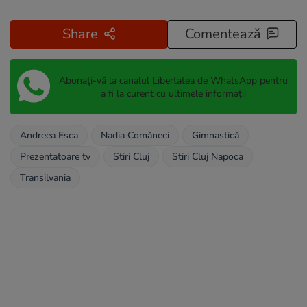
Share
Comentează
Abonați-vă la canalul Libertatea de WhatsApp pentru
a fi la curent cu ultimele informații
Andreea Esca
Nadia Comăneci
Gimnastică
Prezentatoare tv
Stiri Cluj
Stiri Cluj Napoca
Transilvania