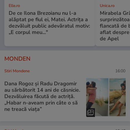
Elle.ro
Unica.ro
De ce Ilona Brezoianu nu l-a
Mirabela Gră
alăptat pe fiul ei, Matei. Actrița a
surprinzătoar
dezvăluit public adevăratul motiv:
flancată de 
„E corpul meu..."
aflat despre
de Apel
MONDEN
Stiri Mondene
16:00
Dana Rogoz și Radu Dragomir
au sărbătorit 14 ani de căsnicie.
Dezvăluirea făcută de actriță.
„Habar n-aveam prin câte o să
ne treacă viața”