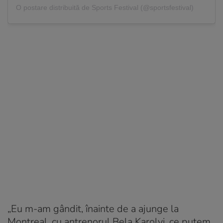
O postare distribuită de Sports Festival (@sportsfestival)
„Eu m-am gândit, înainte de a ajunge la
Montreal, cu antrenorul Bela Karolyi, ce putem