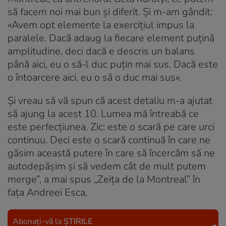
să facem noi mai bun și diferit. Și m-am gândit:
«Avem opt elemente la exercițiul impus la
paralele. Dacă adaug la fiecare element puțină
amplitudine, deci dacă e descris un balans
până aici, eu o să-l duc puțin mai sus. Dacă este
o întoarcere aici, eu o să o duc mai sus».
Și vreau să vă spun că acest detaliu m-a ajutat
să ajung la acest 10. Lumea mă întreabă ce
este perfecțiunea. Zic: este o scară pe care urci
continuu. Deci este o scară continuă în care ne
găsim această putere în care să încercăm să ne
autodepășim și să vedem cât de mult putem
merge”, a mai spus „Zeița de la Montreal” în
fața Andreei Esca.
Abonați-vă la
ȘTIRILE