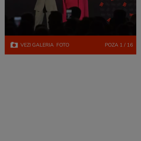
VEZI
GALERIA
FOTO
POZA
1 / 16