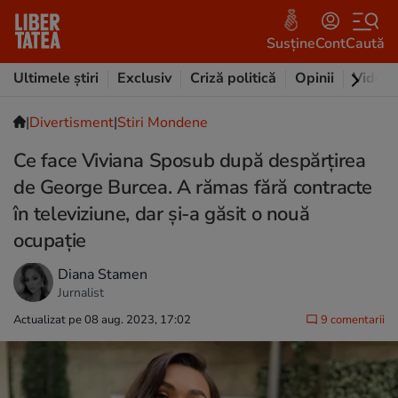
Susține
Cont
Caută
Ultimele știri
Exclusiv
Criză politică
Opinii
Video
|
Divertisment
|
Stiri Mondene
Ce face Viviana Sposub după despărțirea
de George Burcea. A rămas fără contracte
în televiziune, dar și-a găsit o nouă
ocupație
Diana Stamen
Jurnalist
Actualizat pe 08 aug. 2023, 17:02
9 comentarii