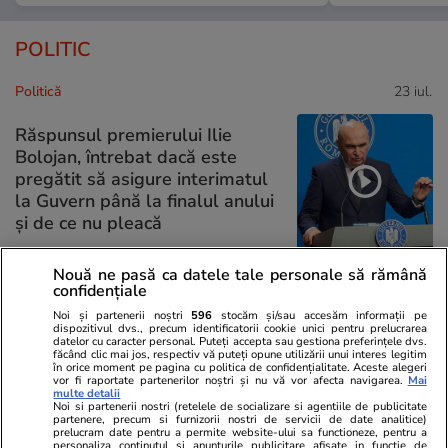
POLITIC
Politică
23 iul.
Răspunsul premierului Ilie
Bolojan, întrebat dacă este
pregătit să asigure interimatul
la Guvern până la finalul anului
și de ce nu pleacă
Nouă ne pasă ca datele tale personale să rămână
confidențiale
Politică
23 iul.
Noi și partenerii noștri
596
stocăm și/sau accesăm informații pe
dispozitivul dvs., precum identificatorii cookie unici pentru prelucrarea
Ilie Bolojan cere ca declarațiile
datelor cu caracter personal. Puteți accepta sau gestiona preferințele dvs.
făcând clic mai jos, respectiv vă puteți opune utilizării unui interes legitim
de avere ale demnitarilor să fie
în orice moment pe pagina cu politica de confidențialitate. Aceste alegeri
vor fi raportate partenerilor noștri și nu vă vor afecta navigarea.
Mai
publicate pe site-ul ANI: „Vom
multe detalii
susține în Parlament acest
Noi si partenerii nostri (retelele de socializare si agentiile de publicitate
partenere, precum si furnizorii nostri de servicii de date analitice)
lucru”
prelucram date pentru a permite website-ului sa functioneze, pentru a
personaliza continutul si anunturile publicitare afisate in functie de