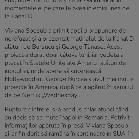
susținut-o din umbră și chiar s-a implicat în
momentele ei pe care le avea în emisiunea de
la Kanal D.
Viviana Sposub a primit apoi o propunere de
nerefuzat și a prezentat matinalul de la Kanal D
alături de Bursucu și George Tănase. Acest
proiect a durat doar câteva luni, iar vedeta a
plecat în Statele Unite ale Americii alături de
iubitul ei, unde spera să cucerească
Hollywood-ul. George Burcea a avut mai multe
proiecte în America, după ce a apărut în serialul
de pe Netflix „Wednesday”.
Ruptura dintre ei s-a produs chiar atunci când
au decis să se mute înapoi în România. Potrivit
informațiilor apărute în presă, Viviana Sposub
și-ar fin dorit să rămână în continuare în SUA, în