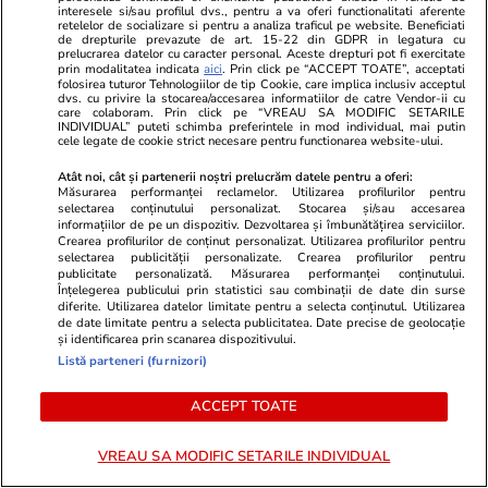
interesele si/sau profilul dvs., pentru a va oferi functionalitati aferente
retelelor de socializare si pentru a analiza traficul pe website. Beneficiati
de drepturile prevazute de art. 15-22 din GDPR in legatura cu
prelucrarea datelor cu caracter personal. Aceste drepturi pot fi exercitate
PARTENERI
prin modalitatea indicata
aici
. Prin click pe “ACCEPT TOATE”, acceptati
folosirea tuturor Tehnologiilor de tip Cookie, care implica inclusiv acceptul
dvs. cu privire la stocarea/accesarea informatiilor de catre Vendor-ii cu
care colaboram. Prin click pe “VREAU SA MODIFIC SETARILE
INDIVIDUAL” puteti schimba preferintele in mod individual, mai putin
cele legate de cookie strict necesare pentru functionarea website-ului.
Atât noi, cât și partenerii noștri prelucrăm datele pentru a oferi:
Măsurarea performanței reclamelor. Utilizarea profilurilor pentru
selectarea conținutului personalizat. Stocarea și/sau accesarea
informațiilor de pe un dispozitiv. Dezvoltarea și îmbunătățirea serviciilor.
Crearea profilurilor de conținut personalizat. Utilizarea profilurilor pentru
selectarea publicității personalizate. Crearea profilurilor pentru
publicitate personalizată. Măsurarea performanței conținutului.
Înțelegerea publicului prin statistici sau combinații de date din surse
diferite. Utilizarea datelor limitate pentru a selecta conținutul. Utilizarea
de date limitate pentru a selecta publicitatea. Date precise de geolocație
și identificarea prin scanarea dispozitivului.
ZiaruldeIasi.ro
Fanatik.ro
Listă parteneri (furnizori)
Proiectul imobiliar pregătit lângă
Gigi Becali 
ACCEPT TOATE
Lidl Moara de Foc este scos la
după FCSB –
vânzare. Dezvoltatorul este
mai intra nic
VREAU SA MODIFIC SETARILE INDIVIDUAL
asociat în piață cu un alt proiect
de anvergură