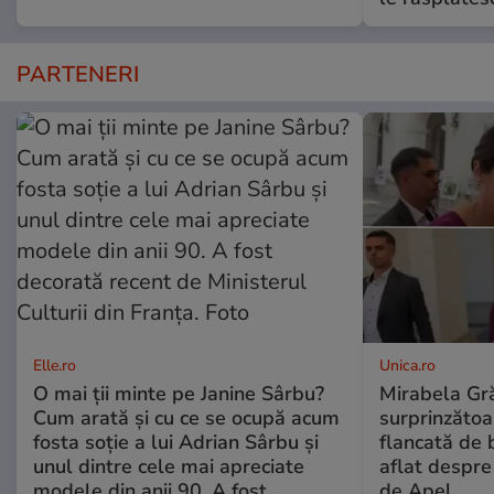
PARTENERI
Elle.ro
Unica.ro
O mai ții minte pe Janine Sârbu?
Mirabela Gră
Cum arată și cu ce se ocupă acum
surprinzătoar
fosta soție a lui Adrian Sârbu și
flancată de 
unul dintre cele mai apreciate
aflat despre
modele din anii 90. A fost
de Apel