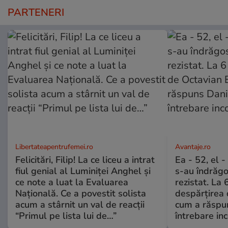
PARTENERI
Libertateapentrufemei.ro
Avantaje.ro
Felicitări, Filip! La ce liceu a intrat
Ea - 52, el 
fiul genial al Luminiței Anghel și
s-au îndrăgos
ce note a luat la Evaluarea
rezistat. La 
Națională. Ce a povestit solista
despărțirea 
acum a stârnit un val de reacții
cum a răspu
“Primul pe lista lui de…”
întrebare i