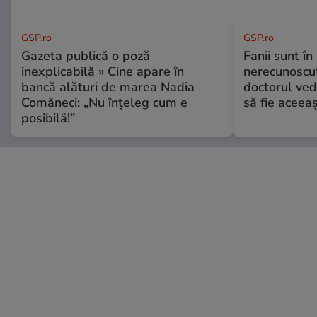
GSP.ro
GSP.ro
Gazeta publică o poză
Fanii sunt în 
inexplicabilă » Cine apare în
nerecunoscut
bancă alături de marea Nadia
doctorul ved
Comăneci: „Nu înțeleg cum e
să fie aceea
posibilă!”