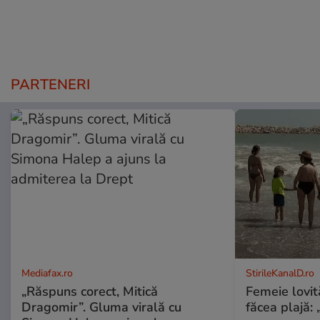
PARTENERI
Mediafax.ro
StirileKanalD.ro
„Răspuns corect, Mitică
Femeie lovit
Dragomir”. Gluma virală cu
făcea plajă: „