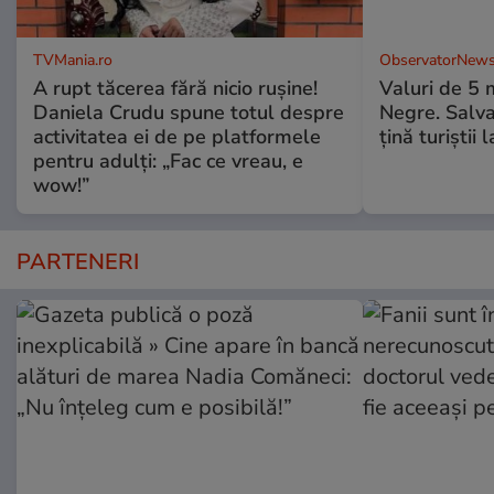
TVMania.ro
ObservatorNews
A rupt tăcerea fără nicio rușine!
Valuri de 5 m
Daniela Crudu spune totul despre
Negre. Salva
activitatea ei de pe platformele
ţină turiştii 
pentru adulți: „Fac ce vreau, e
wow!”
PARTENERI