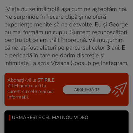
„Viața nu se întâmplă așa cum ne așteptăm noi.
Ne surprinde în fiecare clipă și ne oferă
experiențe menite să ne dezvolte. Eu și George
nu mai formăm un cuplu. Suntem recunoscători
pentru tot ce am trăit împreună. Vă mulțumim
că ne-ați fost alături pe parcursul celor 3 ani. E
o perioadă în care ne dorim discreție și
intimitate”, a scris Viviana Sposub pe Instagram.
Abonați-vă la
ȘTIRILE
ZILEI
pentru a fi la
ABONEAZĂ-TE
curent cu cele mai noi
informații.
URMĂREȘTE CEL MAI NOU VIDEO