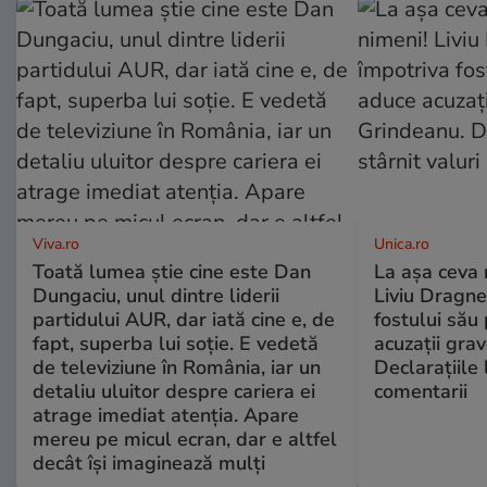
Viva.ro
Unica.ro
Toată lumea știe cine este Dan
La așa ceva 
Dungaciu, unul dintre liderii
Liviu Dragne
partidului AUR, dar iată cine e, de
fostului său 
fapt, superba lui soție. E vedetă
acuzații grav
de televiziune în România, iar un
Declarațiile 
detaliu uluitor despre cariera ei
comentarii
atrage imediat atenția. Apare
mereu pe micul ecran, dar e altfel
decât își imaginează mulți