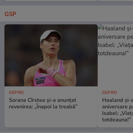
GSP
GSP.RO
GSP.RO
Sorana Cîrstea și-a anunțat
Haaland și-a
revenirea: „Înapoi la treabă”
aniversare pe
Isabel: „Via
totdeauna!”