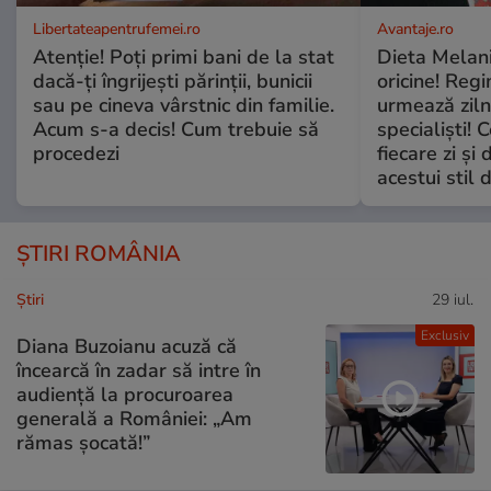
Libertateapentrufemei.ro
Avantaje.ro
Atenție! Poți primi bani de la stat
Dieta Melan
dacă-ți îngrijești părinții, bunicii
oricine! Regi
sau pe cineva vârstnic din familie.
urmează zilni
Acum s-a decis! Cum trebuie să
specialiști! 
procedezi
fiecare zi și 
acestui stil 
ȘTIRI ROMÂNIA
Ştiri
29 iul.
Exclusiv
Diana Buzoianu acuză că
încearcă în zadar să intre în
audiență la procuroarea
generală a României: „Am
rămas șocată!”