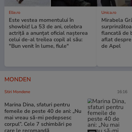
Elle.ro
Unica.ro
Este vestea momentului în
Mirabela Gră
showbiz! La 53 de ani, celebra
surprinzătoar
actriță a anunțat oficial nașterea
flancată de 
celui de-al treilea copil al său:
aflat despre
"Bun venit în lume, fiule"
de Apel
MONDEN
Stiri Mondene
16:16
Marina Dina, sfaturi pentru
femeile de peste 40 de ani: „Nu
mai vreau să-mi pedepsesc
corpul”. Cele 7 schimbări pe
care le recomandă