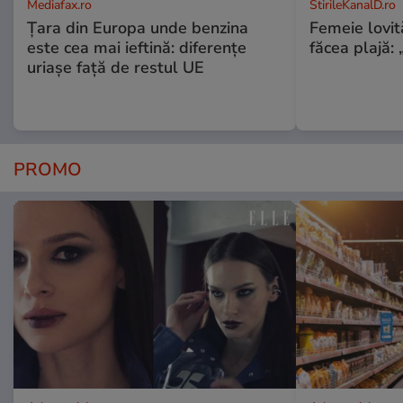
Mediafax.ro
StirileKanalD.ro
Țara din Europa unde benzina
Femeie lovit
este cea mai ieftină: diferențe
făcea plajă: „
uriașe față de restul UE
PROMO