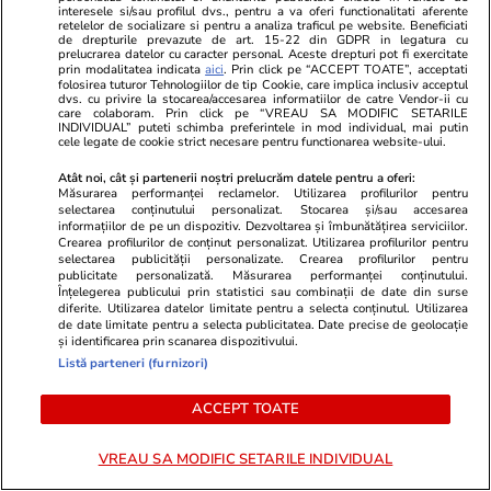
urma unui grav accident de
Zodiile care 
interesele si/sau profilul dvs., pentru a va oferi functionalitati aferente
retelelor de socializare si pentru a analiza traficul pe website. Beneficiati
motocicletă
de drepturile prevazute de art. 15-22 din GDPR in legatura cu
prelucrarea datelor cu caracter personal. Aceste drepturi pot fi exercitate
prin modalitatea indicata
aici
. Prin click pe “ACCEPT TOATE”, acceptati
folosirea tuturor Tehnologiilor de tip Cookie, care implica inclusiv acceptul
dvs. cu privire la stocarea/accesarea informatiilor de catre Vendor-ii cu
POLITIC
care colaboram. Prin click pe “VREAU SA MODIFIC SETARILE
INDIVIDUAL” puteti schimba preferintele in mod individual, mai putin
cele legate de cookie strict necesare pentru functionarea website-ului.
Politică
11:00
Atât noi, cât și partenerii noștri prelucrăm datele pentru a oferi:
Analiză
Măsurarea performanței reclamelor. Utilizarea profilurilor pentru
Cum au ciopârțit aleșii noua
selectarea conținutului personalizat. Stocarea și/sau accesarea
informațiilor de pe un dispozitiv. Dezvoltarea și îmbunătățirea serviciilor.
lege ANI. Ce a mai rămas din
Crearea profilurilor de conținut personalizat. Utilizarea profilurilor pentru
transparența averilor
selectarea publicității personalizate. Crearea profilurilor pentru
publicitate personalizată. Măsurarea performanței conținutului.
politicienilor
Înțelegerea publicului prin statistici sau combinații de date din surse
diferite. Utilizarea datelor limitate pentru a selecta conținutul. Utilizarea
de date limitate pentru a selecta publicitatea. Date precise de geolocație
și identificarea prin scanarea dispozitivului.
Listă parteneri (furnizori)
Politică
07:00
ACCEPT TOATE
Caracatița cu iz penal din
Analiză
Agricultură. Rapida răzgândire
VREAU SA MODIFIC SETARILE INDIVIDUAL
a ministrului Tanczos Barna
referitoare la suspendarea unor