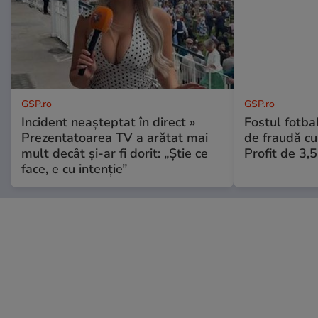
GSP.ro
GSP.ro
Incident neașteptat în direct »
Fostul fotba
Prezentatoarea TV a arătat mai
de fraudă cu 
mult decât și-ar fi dorit: „Știe ce
Profit de 3,
face, e cu intenție”