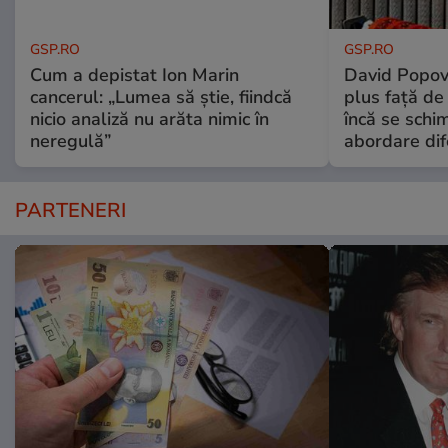
GSP.RO
GSP.RO
Cum a depistat Ion Marin
David Popovi
cancerul: „Lumea să știe, fiindcă
plus față de
nicio analiză nu arăta nimic în
încă se schi
neregulă”
abordare dif
PARTENERI