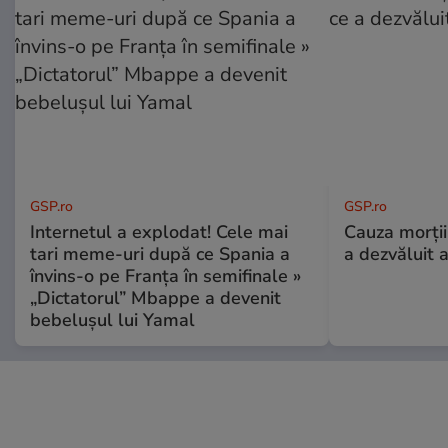
GSP.ro
GSP.ro
Internetul a explodat! Cele mai
Cauza morții
tari meme-uri după ce Spania a
a dezvăluit 
învins-o pe Franța în semifinale »
„Dictatorul” Mbappe a devenit
bebelușul lui Yamal