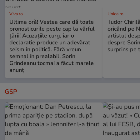
Viva.ro
Unica.ro
Ultima oră! Vestea care dă toate
Tudor Chiril
pronosticurile peste cap la vârful
oricând pe N
țării! Acuzațiile curg, iar o
artistul desp
declarație produce un adevărat
despre Sorin
seism în politică. Fără vreun
surprins pe 
semnal în prealabil, Sorin
Grindeanu tocmai a făcut marele
anunț
GSP