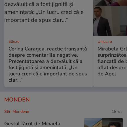
Elle.ro
Unica.ro
Corina Caragea, reacție tranșantă
Mirabela Gră
despre comentariile negative.
surprinzătoar
Prezentatoarea a dezvăluit că a
flancată de 
fost jignită și amenințată: „Un
aflat despre
lucru cred că e important de spus
de Apel
clar...”
MONDEN
Stiri Mondene
18 iul.
Gestul făcut de Mihaela