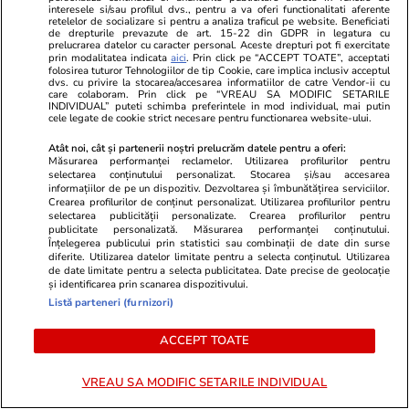
interesele si/sau profilul dvs., pentru a va oferi functionalitati aferente
retelelor de socializare si pentru a analiza traficul pe website. Beneficiati
de drepturile prevazute de art. 15-22 din GDPR in legatura cu
prelucrarea datelor cu caracter personal. Aceste drepturi pot fi exercitate
prin modalitatea indicata
aici
. Prin click pe “ACCEPT TOATE”, acceptati
folosirea tuturor Tehnologiilor de tip Cookie, care implica inclusiv acceptul
Advertorial
Advertorial
dvs. cu privire la stocarea/accesarea informatiilor de catre Vendor-ii cu
care colaboram. Prin click pe “VREAU SA MODIFIC SETARILE
Smart is the new chic: Cum ne
Înscrie-te ac
INDIVIDUAL” puteti schimba preferintele in mod individual, mai putin
cele legate de cookie strict necesare pentru functionarea website-ului.
ajută tehnologia să ne reinventăm
voucher de 5
Atât noi, cât și partenerii noștri prelucrăm datele pentru a oferi:
Măsurarea performanței reclamelor. Utilizarea profilurilor pentru
selectarea conținutului personalizat. Stocarea și/sau accesarea
PARTENERI
informațiilor de pe un dispozitiv. Dezvoltarea și îmbunătățirea serviciilor.
Crearea profilurilor de conținut personalizat. Utilizarea profilurilor pentru
selectarea publicității personalizate. Crearea profilurilor pentru
publicitate personalizată. Măsurarea performanței conținutului.
Înțelegerea publicului prin statistici sau combinații de date din surse
diferite. Utilizarea datelor limitate pentru a selecta conținutul. Utilizarea
de date limitate pentru a selecta publicitatea. Date precise de geolocație
și identificarea prin scanarea dispozitivului.
Listă parteneri (furnizori)
ACCEPT TOATE
VREAU SA MODIFIC SETARILE INDIVIDUAL