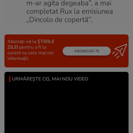
m-ar agita degeaba”, a mai
completat Rux la emisiunea
„Dincolo de copertă”.
Abonați-vă la
ȘTIRILE
ZILEI
pentru a fi la
ABONEAZĂ-TE
curent cu cele mai noi
informații.
URMĂREȘTE CEL MAI NOU VIDEO