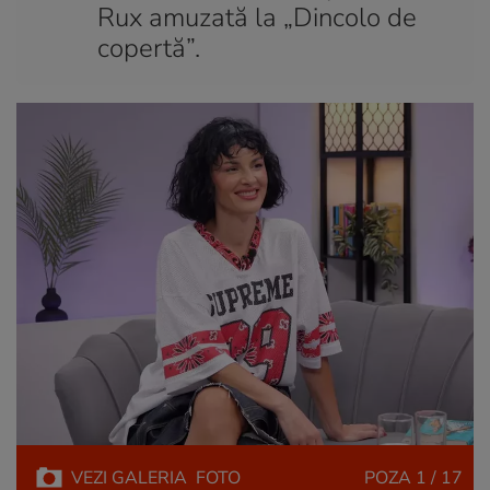
Rux amuzată la „Dincolo de
copertă”.
VEZI
GALERIA
FOTO
POZA
1 / 17