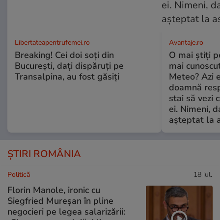
Libertateapentrufemei.ro
Avantaje.ro
Breaking! Cei doi soți din
O mai știți 
București, dați dispăruți pe
mai cunoscu
Transalpina, au fost găsiți
Meteo? Azi e
doamnă respe
stai să vezi 
ei. Nimeni, d
așteptat la 
ȘTIRI ROMÂNIA
Politică
18 iul.
Florin Manole, ironic cu
Siegfried Mureșan în pline
negocieri pe legea salarizării: