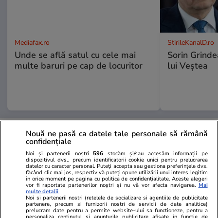
Mediafax.ro
StirileKanalD.ro
Unde se află satul cu cele mai
Sorin Grinde
multe baruri pe cap de locuritor
lui Veștea
PROMO
Nouă ne pasă ca datele tale personale să rămână
confidențiale
Noi și partenerii noștri
596
stocăm și/sau accesăm informații pe
dispozitivul dvs., precum identificatorii cookie unici pentru prelucrarea
datelor cu caracter personal. Puteți accepta sau gestiona preferințele dvs.
făcând clic mai jos, respectiv vă puteți opune utilizării unui interes legitim
în orice moment pe pagina cu politica de confidențialitate. Aceste alegeri
vor fi raportate partenerilor noștri și nu vă vor afecta navigarea.
Mai
multe detalii
Noi si partenerii nostri (retelele de socializare si agentiile de publicitate
partenere, precum si furnizorii nostri de servicii de date analitice)
prelucram date pentru a permite website-ului sa functioneze, pentru a
personaliza continutul si anunturile publicitare afisate in functie de