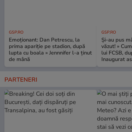
GSP.RO
GSP.RO
Emoționant: Dan Petrescu, la
Și-au pus mâ
prima apariție pe stadion, după
văzut! » Cum
lupta cu boala » Jennnifer l-a ținut
lui FCSB, du
de mână
Inaugurat as
PARTENERI