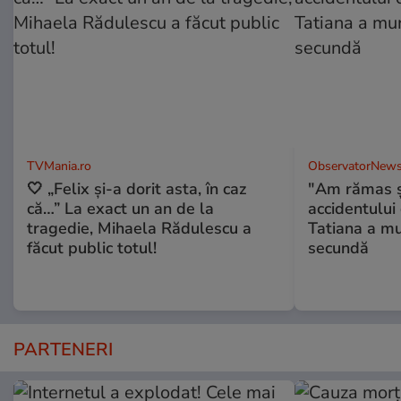
TVMania.ro
ObservatorNews
🤍 „Felix și-a dorit asta, în caz
"Am rămas şo
că…” La exact un an de la
accidentului 
tragedie, Mihaela Rădulescu a
Tatiana a mur
făcut public totul!
secundă
PARTENERI