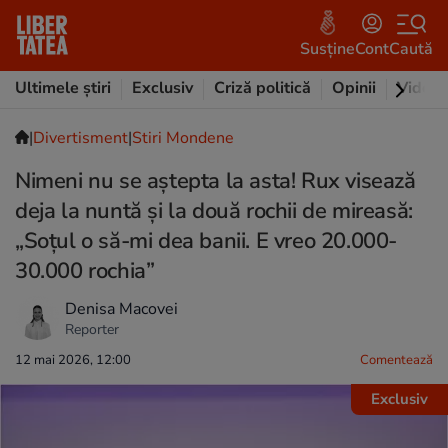
Susține
Cont
Caută
Ultimele știri
Exclusiv
Criză politică
Opinii
Video
|
Divertisment
|
Stiri Mondene
Nimeni nu se aștepta la asta! Rux visează
deja la nuntă și la două rochii de mireasă:
„Soțul o să-mi dea banii. E vreo 20.000-
30.000 rochia”
Denisa Macovei
Reporter
12 mai 2026, 12:00
Comentează
Exclusiv