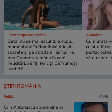
Libertateapentrufemei.ro
Avantaje.ro
Gata, nu se mai ascund, e cuplul
Cum arată v
momentului în România! A ieșit
ce și-a făcut
soarele și pe strada ei, iar lui i-a
purtat ochel
pus Dumnezeu mâna în cap!
să nu sperii c
Felicitări, să fiți fericiți! Că frumoși
sunteți!
ȘTIRI ROMÂNIA
Politică
07:46
Crin Antonescu spune cine ar