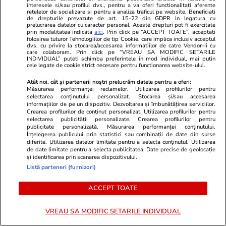
interesele si/sau profilul dvs., pentru a va oferi functionalitati aferente
hectare de teren scoasă la
retelelor de socializare si pentru a analiza traficul pe website. Beneficiati
de drepturile prevazute de art. 15-22 din GDPR in legatura cu
vânzare în Delta Dunării.
prelucrarea datelor cu caracter personal. Aceste drepturi pot fi exercitate
prin modalitatea indicata
aici
. Prin click pe “ACCEPT TOATE”, acceptati
Proprietarul „lasă” 700.000 de
folosirea tuturor Tehnologiilor de tip Cookie, care implica inclusiv acceptul
dvs. cu privire la stocarea/accesarea informatiilor de catre Vendor-ii cu
euro din prețul inițial
care colaboram. Prin click pe “VREAU SA MODIFIC SETARILE
INDIVIDUAL” puteti schimba preferintele in mod individual, mai putin
cele legate de cookie strict necesare pentru functionarea website-ului.
Atât noi, cât și partenerii noștri prelucrăm datele pentru a oferi:
Știri România
08 aug.
Măsurarea performanței reclamelor. Utilizarea profilurilor pentru
selectarea conținutului personalizat. Stocarea și/sau accesarea
informațiilor de pe un dispozitiv. Dezvoltarea și îmbunătățirea serviciilor.
Doi germani salvați de pe cel
Crearea profilurilor de conținut personalizat. Utilizarea profilurilor pentru
selectarea publicității personalizate. Crearea profilurilor pentru
mai mare perete stâncos din
publicitate personalizată. Măsurarea performanței conținutului.
România, unde au rămas blocați
Înțelegerea publicului prin statistici sau combinații de date din surse
diferite. Utilizarea datelor limitate pentru a selecta conținutul. Utilizarea
și au sunat la 112
de date limitate pentru a selecta publicitatea. Date precise de geolocație
și identificarea prin scanarea dispozitivului.
Listă parteneri (furnizori)
ACCEPT TOATE
Știri România
08 aug.
Au fost scufundate în Dunăre și
VREAU SA MODIFIC SETARILE INDIVIDUAL