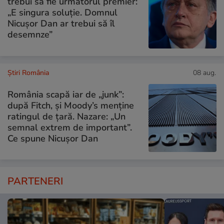
trebui să fie următorul premier:
„E singura soluție. Domnul
Nicușor Dan ar trebui să îl
desemnze”
Știri România
08 aug.
România scapă iar de „junk”:
după Fitch, și Moody’s menține
ratingul de țară. Nazare: „Un
semnal extrem de important”.
Ce spune Nicușor Dan
PARTENERI