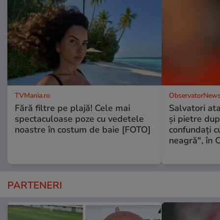
TVMania.ro
ObservatorNews
Fără filtre pe plajă! Cele mai
Salvatori at
spectaculoase poze cu vedetele
şi pietre dup
noastre în costum de baie [FOTO]
confundaţi 
neagră", în C
PARTENERI