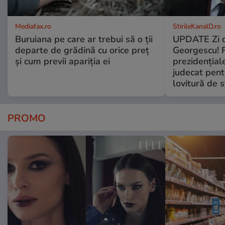
Mediafax.ro
StirileKanalD.ro
Buruiana pe care ar trebui să o ții
UPDATE Zi d
departe de grădină cu orice preț
Georgescu! F
și cum previi apariția ei
prezidențiale
judecat pent
lovitură de s
PROMO