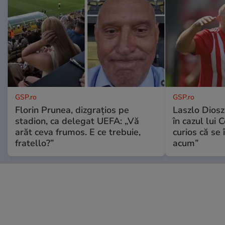
GSP.ro
GSP.ro
Florin Prunea, dizgrațios pe
Laszlo Diosz
stadion, ca delegat UEFA: „Vă
în cazul lui 
arăt ceva frumos. E ce trebuie,
curios că se
fratello?”
acum”