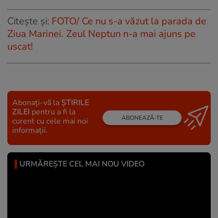
Citește și:
FOTO/ Ce nu s-a văzut la parada de
Ziua Marinei. Zeul Neptun n-a mai ajuns pe
uscat!
Abonați-vă la
ȘTIRILE
ZILEI
pentru a fi la
ABONEAZĂ-TE
curent cu cele mai noi
informații.
URMĂREȘTE CEL MAI NOU VIDEO