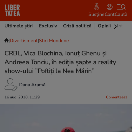
Susține
Cont
Caută
Ultimele știri
Exclusiv
Criză politică
Opinii
Intervi
|
Divertisment
|
Stiri Mondene
CRBL, Vica Blochina, Ionuț Ghenu și
Andreea Tonciu, în ediția șapte a reality
show-ului ”Poftiți la Nea Mărin”
Dana Aramă
16 aug. 2018, 11:29
Comentează