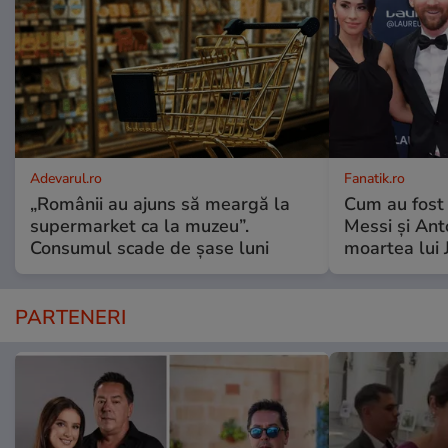
Adevarul.ro
Fanatik.ro
„Românii au ajuns să meargă la
Cum au fost 
supermarket ca la muzeu”.
Messi și An
Consumul scade de șase luni
moartea lui 
PARTENERI