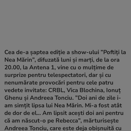
Cea de-a șaptea ediție a show-ului ”Poftiți la
Nea Mărin”, difuzată luni și marți, de la ora
20.00, la Antena 1, vine cu o mulțime de
surprize pentru telespectatori, dar și cu
nenumărate provocări pentru cele patru
vedete invitate: CRBL, Vica Blochina, Ionuț
Ghenu și Andreea Tonciu.
”Doi ani de zile i-
am simțit lipsa lui Nea Mărin. Mi-a fost atât
de dor de el... Am lipsit acești doi ani pentru
că am născut-o pe Rebecca”
, mărturisește
Andreea Tonciu, care este deja obișnuită cu