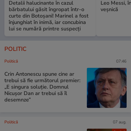
Detalii halucinante în cazul
Leo Messi, î
bărbatului găsit îngropat într-o
veșnică
curte din Botoșani! Marinel a fost
înjunghiat în inimă, iar concubina
lui se numără printre suspecți
POLITIC
Politică
07:46
Crin Antonescu spune cine ar
trebui să fie următorul premier:
„E singura soluție. Domnul
Nicușor Dan ar trebui să îl
desemnze”
Politică
07 aug.