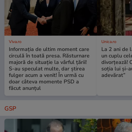
Viva.ro
Unica.ro
Informația de ultim moment care
La 2 ani de 
circulă în toată presa. Răsturnare
un cuplu ce
majoră de situație la vârful țării!
divorțează! C
S-au speculat multe, dar știrea
soția lui și-
fulger acum a venit! În urmă cu
adevărat”
doar câteva momente PSD a
făcut anunțul
GSP