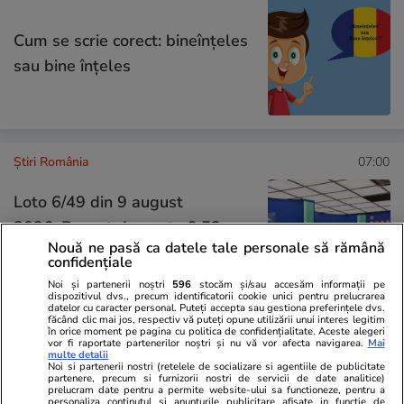
Cum se scrie corect: bineînțeles
sau bine înțeles
Știri România
07:00
Loto 6/49 din 9 august
2026. Report de peste 9,53
Nouă ne pasă ca datele tale personale să rămână
milioane de euro la 6/49,
confidențiale
categoria I
Noi și partenerii noștri
596
stocăm și/sau accesăm informații pe
dispozitivul dvs., precum identificatorii cookie unici pentru prelucrarea
datelor cu caracter personal. Puteți accepta sau gestiona preferințele dvs.
făcând clic mai jos, respectiv vă puteți opune utilizării unui interes legitim
în orice moment pe pagina cu politica de confidențialitate. Aceste alegeri
vor fi raportate partenerilor noștri și nu vă vor afecta navigarea.
Mai
Știri România
07:00
multe detalii
Noi si partenerii nostri (retelele de socializare si agentiile de publicitate
Detalii în premieră despre
partenere, precum si furnizorii nostri de servicii de date analitice)
prelucram date pentru a permite website-ului sa functioneze, pentru a
insula privată cu pensiune și 3
personaliza continutul si anunturile publicitare afisate in functie de