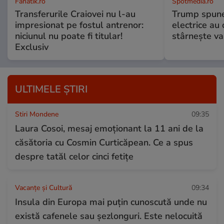
Fanatik.ro
Spotmedia.ro
Transferurile Craiovei nu l-au
Trump spune 
impresionat pe fostul antrenor:
electrice au 
niciunul nu poate fi titular!
stârnește val
Exclusiv
ULTIMELE ȘTIRI
Stiri Mondene
09:35
Laura Cosoi, mesaj emoționant la 11 ani de la
căsătoria cu Cosmin Curticăpean. Ce a spus
despre tatăl celor cinci fetițe
Vacanțe și Cultură
09:34
Insula din Europa mai puțin cunoscută unde nu
există cafenele sau șezlonguri. Este nelocuită