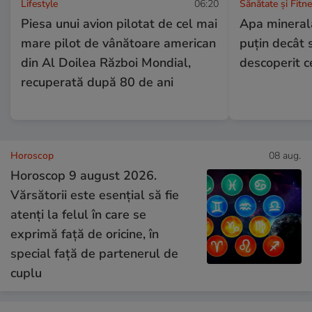
Lifestyle
06:20
Sănătate și Fitn
Piesa unui avion pilotat de cel mai
Apa minerală
mare pilot de vânătoare american
puțin decât 
din Al Doilea Război Mondial,
descoperit ce
recuperată după 80 de ani
Horoscop
08 aug.
Horoscop 9 august 2026.
Vărsătorii este esențial să fie
atenți la felul în care se
exprimă față de oricine, în
special față de partenerul de
cuplu