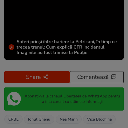
Șoferi prinși între bariere la Petricani, în timp ce
trecea trenul: Cum explică CFR incidentul.
Imaginile au fost trimise la Poliție
Share
Comentează
Abonați-vă la canalul Libertatea de WhatsApp pentru
a fi la curent cu ultimele informații
CRBL
Ionut Ghenu
Nea Marin
Vica Blochina