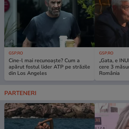
GSP.RO
GSP.RO
Cine-l mai recunoaște? Cum a
„Gata, e IN
apărut fostul lider ATP pe străzile
cere 3 măsu
din Los Angeles
România
PARTENERI