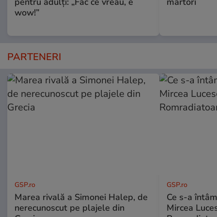
pentru adulți: „Fac ce vreau, e
martori
wow!”
PARTENERI
GSP.ro
GSP.ro
Marea rivală a Simonei Halep, de
Ce s-a întâmp
nerecunoscut pe plajele din
Mircea Luces