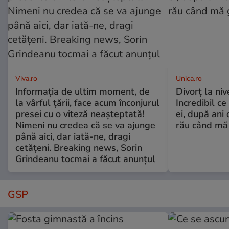
Viva.ro
Unica.ro
Informația de ultim moment, de
Divorț la nive
la vârful țării, face acum înconjurul
Incredibil ce
presei cu o viteză neașteptată!
ei, după ani 
Nimeni nu credea că se va ajunge
rău când mă
până aici, dar iată-ne, dragi
cetățeni. Breaking news, Sorin
Grindeanu tocmai a făcut anunțul
GSP