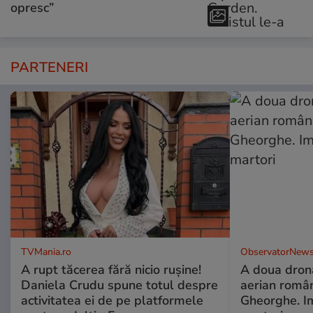
opresc”
PARTENERI
TVMania.ro
ObservatorNews
A rupt tăcerea fără nicio rușine!
A doua dronă
Daniela Crudu spune totul despre
aerian român
activitatea ei de pe platformele
Gheorghe. Im