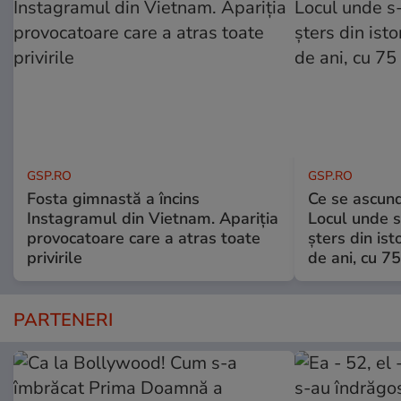
GSP.RO
GSP.RO
Fosta gimnastă a încins
Ce se ascund
Instagramul din Vietnam. Apariția
Locul unde s-
provocatoare care a atras toate
șters din ist
privirile
de ani, cu 7
PARTENERI