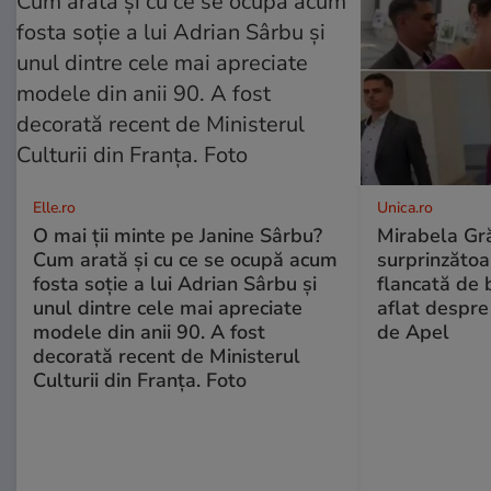
Elle.ro
Unica.ro
O mai ții minte pe Janine Sârbu?
Mirabela Gră
Cum arată și cu ce se ocupă acum
surprinzătoar
fosta soție a lui Adrian Sârbu și
flancată de 
unul dintre cele mai apreciate
aflat despre
modele din anii 90. A fost
de Apel
decorată recent de Ministerul
Culturii din Franța. Foto