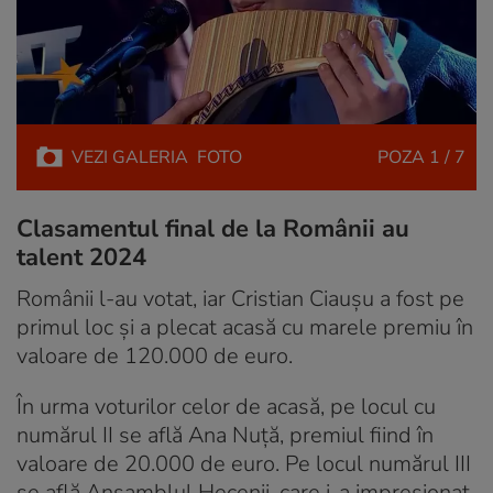
VEZI
GALERIA
FOTO
POZA
1 / 7
Clasamentul final de la Românii au
talent 2024
Românii l-au votat, iar Cristian Ciaușu a fost pe
primul loc și a plecat acasă cu marele premiu în
valoare de 120.000 de euro.
În urma voturilor celor de acasă, pe locul cu
numărul II se află Ana Nuță, premiul fiind în
valoare de 20.000 de euro. Pe locul numărul III
se află Ansamblul Hecenii, care i-a impresionat