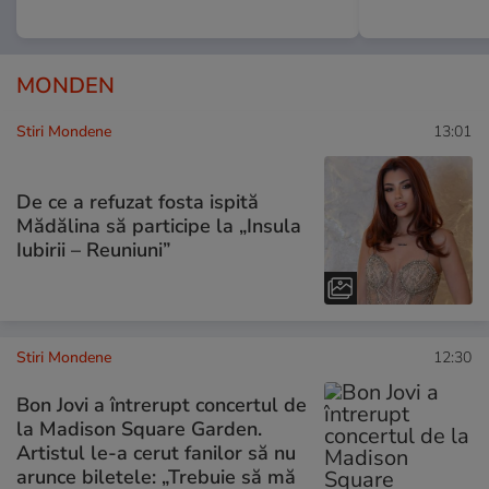
MONDEN
Stiri Mondene
13:01
De ce a refuzat fosta ispită
Mădălina să participe la „Insula
Iubirii – Reuniuni”
Stiri Mondene
12:30
Bon Jovi a întrerupt concertul de
la Madison Square Garden.
Artistul le-a cerut fanilor să nu
arunce biletele: „Trebuie să mă