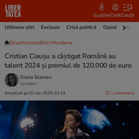
Susține
Cont
Caută
Ultimele știri
Exclusiv
Criză politică
Opinii
Intervi
|
Divertisment
|
Stiri Mondene
Cristian Ciaușu a câștigat Românii au
talent 2024 și premiul de 120.000 de euro
Diana Stamen
Jurnalist
Actualizat pe 01 iun. 2024, 01:13
1 comentariu