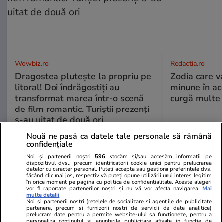
Wowbiz.ro
Redactia.ro
Dragostea plutește la propriu pe
Zodia care v
litoral! Doi îndrăgostiți au
minune în a
transformat marea într-o scenă
curgă multe l
de film romantic. Turiștii prezenți
s-au uitat de două ori
Nouă ne pasă ca datele tale personale să rămână
confidențiale
POLITIC
Noi și partenerii noștri
596
stocăm și/sau accesăm informații pe
dispozitivul dvs., precum identificatorii cookie unici pentru prelucrarea
datelor cu caracter personal. Puteți accepta sau gestiona preferințele dvs.
Politică
12:05
făcând clic mai jos, respectiv vă puteți opune utilizării unui interes legitim
în orice moment pe pagina cu politica de confidențialitate. Aceste alegeri
vor fi raportate partenerilor noștri și nu vă vor afecta navigarea.
Mai
Mutarea prin care AUR, S.O.S. și
multe detalii
POT au făcut front comun în
Noi si partenerii nostri (retelele de socializare si agentiile de publicitate
partenere, precum si furnizorii nostri de servicii de date analitice)
opoziție împotriva legii care
prelucram date pentru a permite website-ului sa functioneze, pentru a
personaliza continutul si anunturile publicitare afisate in functie de