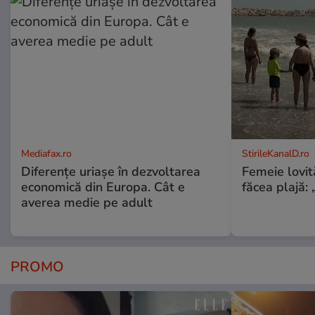
Mediafax.ro
StirileKanalD.ro
Diferențe uriașe în dezvoltarea
Femeie lovit
economică din Europa. Cât e
făcea plajă: „
averea medie pe adult
PROMO