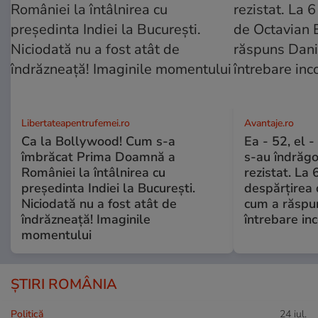
Libertateapentrufemei.ro
Avantaje.ro
Ca la Bollywood! Cum s-a
Ea - 52, el 
îmbrăcat Prima Doamnă a
s-au îndrăgos
României la întâlnirea cu
rezistat. La 
președinta Indiei la București.
despărțirea 
Niciodată nu a fost atât de
cum a răspu
îndrăzneață! Imaginile
întrebare i
momentului
ȘTIRI ROMÂNIA
Politică
24 iul.