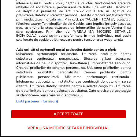
permite Armatei să doboare
interesele si/sau profilul dvs., pentru a va oferi functionalitati aferente
dronele neautorizate. CCR a
retelelor de socializare si pentru a analiza traficul pe website. Beneficiati
de drepturile prevazute de art. 15-22 din GDPR in legatura cu
tranșat definitiv disputa
prelucrarea datelor cu caracter personal. Aceste drepturi pot fi exercitate
prin modalitatea indicata
aici
. Prin click pe “ACCEPT TOATE”, acceptati
folosirea tuturor Tehnologiilor de tip Cookie, care implica inclusiv acceptul
dvs. cu privire la stocarea/accesarea informatiilor de catre Vendor-ii cu
care colaboram. Prin click pe “VREAU SA MODIFIC SETARILE
Politică
11:23
INDIVIDUAL” puteti schimba preferintele in mod individual, mai putin
cele legate de cookie strict necesare pentru functionarea website-ului.
Cum a apărut Mirabela
Atât noi, cât și partenerii noștri prelucrăm datele pentru a oferi:
Grădinaru la întâlnirea cu
Măsurarea performanței reclamelor. Utilizarea profilurilor pentru
președinta Indiei, Droupadi
selectarea conținutului personalizat. Stocarea și/sau accesarea
informațiilor de pe un dispozitiv. Dezvoltarea și îmbunătățirea serviciilor.
Murmu, la Palatul Cotroceni.
Crearea profilurilor de conținut personalizat. Utilizarea profilurilor pentru
Motivul pentru care a ales o
selectarea publicității personalizate. Crearea profilurilor pentru
rochie galbenă
publicitate personalizată. Măsurarea performanței conținutului.
Înțelegerea publicului prin statistici sau combinații de date din surse
diferite. Utilizarea datelor limitate pentru a selecta conținutul. Utilizarea
de date limitate pentru a selecta publicitatea. Date precise de geolocație
și identificarea prin scanarea dispozitivului.
PARTENERI
Listă parteneri (furnizori)
ACCEPT TOATE
VREAU SA MODIFIC SETARILE INDIVIDUAL