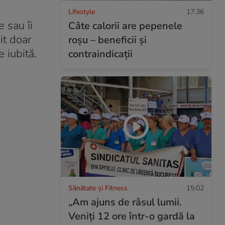
Lifestyle
17:36
e sau îi
Câte calorii are pepenele
cit doar
roșu – beneficii și
e iubită.
contraindicații
Sănătate și Fitness
15:02
„Am ajuns de râsul lumii.
Veniți 12 ore într-o gardă la