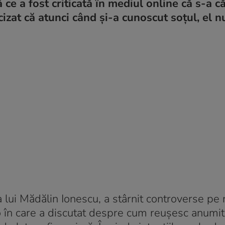
ce a fost criticată în mediul online că s-a că
izat că atunci când și-a cunoscut soțul, el n
a lui Mădălin Ionescu, a stârnit controverse pe 
o în care a discutat despre cum reușesc anumit