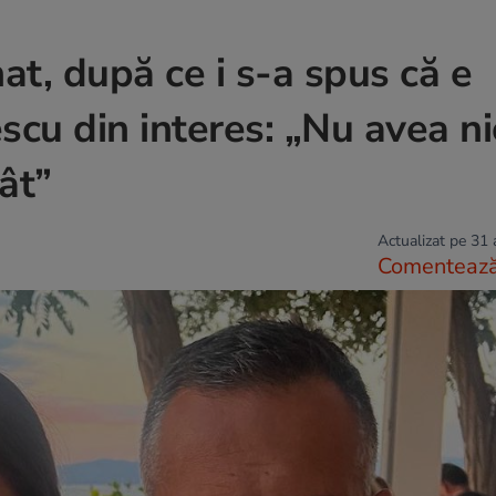
at, după ce i s-a spus că e
scu din interes: „Nu avea ni
ât”
Actualizat pe 31
Comenteaz