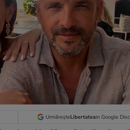
Urmărește
Libertatea
in Google Dis