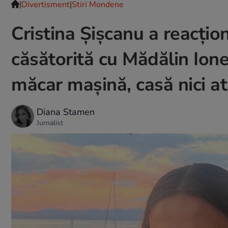
|
Divertisment
|
Stiri Mondene
Cristina Șișcanu a reacțion
căsătorită cu Mădălin Ione
măcar mașină, casă nici at
Diana Stamen
Jurnalist