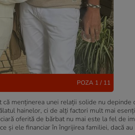
POZA
1 / 11
at că menținerea unei relații solide nu depinde
atul hainelor, ci de alți factori mult mai esenți
anciară oferită de bărbat nu mai este la fel de i
și ele financiar în îngrijirea familiei, dacă au