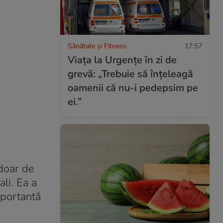
Sănătate și Fitness
17:57
Viața la Urgențe în zi de
grevă: „Trebuie să înțeleagă
oamenii că nu-i pedepsim pe
ei.”
 doar de
ali. Ea a
mportantă