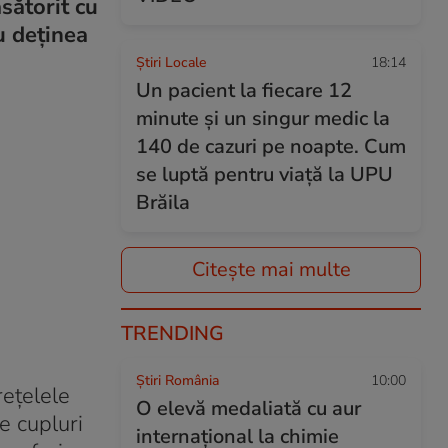
sătorit cu
u deținea
Știri Locale
18:14
Un pacient la fiecare 12
minute și un singur medic la
140 de cazuri pe noapte. Cum
se luptă pentru viață la UPU
Brăila
Citește mai multe
TRENDING
Știri România
10:00
rețelele
O elevă medaliată cu aur
e cupluri
internațional la chimie