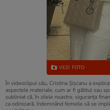
VEZI
FOTO
În videoclipul său, Cristina Șișcanu a explic
aspectele materiale, cum ar fi gătitul sau spăl
subliniat că, în zilele noastre, siguranța fin
ca odinioară, îndemnând femeile să se implice 