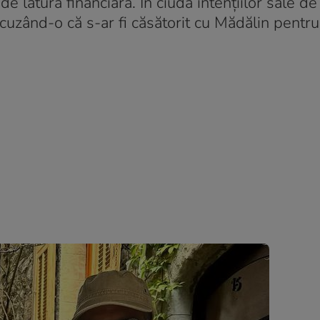
e latura financiară. În ciuda intențiilor sale de
 acuzând-o că s-ar fi căsătorit cu Mădălin pentru