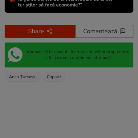
turiștilor să facă economie?”
Share
Comentează
Abonați-vă la canalul Libertatea de WhatsApp pentru
a fi la curent cu ultimele informații
Anca Țurcașiu
Cupluri