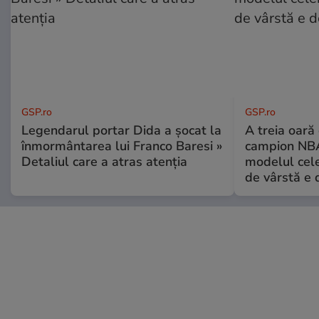
GSP.ro
GSP.ro
Legendarul portar Dida a șocat la
A treia oară
înmormântarea lui Franco Baresi »
campion NBA
Detaliul care a atras atenția
modelul cele
de vârstă e 