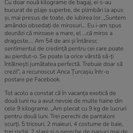
Cu doar nouă kilograme de bagaj, ei s-au
bucurat de plaje superbe, de plimbări la apus
și, mai presus de toate, de iubirea lor. „Suntem
amândoi obsedați de mirosuri… Eu i-am spus
deunăzi că miroase a mare, el …că miros a
dragoste…. Am 54 de ani și întăresc
sentimentul de credință pentru cei care poate
au pierdut-o. Se poate la orice vârstă să-ți
întâlnești jumătatea perfectă. Trebuie doar să
crezi!”, a recunoscut Anca Țurcașiu într-o
postare pe Facebook.
Tot acolo a constat că în vacanța exotică de
două luni nu a avut nevoie de multe haine din
cele 9 kilograme. „Am plecat cu 9 kg de lucruri
pentru două luni. Trei perechi de pantaloni
scurți, 5 tricouri, 2 maieuri, 4 costume de baie,
trei rochii, 2 șlapi și o pereche de papuci mai de