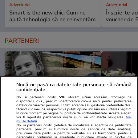
Advertorial
Advertorial
Smart is the new chic: Cum ne
Înscrie-te ac
ajută tehnologia să ne reinventăm
voucher de 5
PARTENERI
Nouă ne pasă ca datele tale personale să rămână
confidențiale
Noi și partenerii noștri
596
stocăm și/sau accesăm informații pe
dispozitivul dvs., precum identificatorii cookie unici pentru prelucrarea
datelor cu caracter personal. Puteți accepta sau gestiona preferințele dvs.
făcând clic mai jos, respectiv vă puteți opune utilizării unui interes legitim
în orice moment pe pagina cu politica de confidențialitate. Aceste alegeri
vor fi raportate partenerilor noștri și nu vă vor afecta navigarea.
Mai
multe detalii
Wowbiz.ro
Redactia.ro
Noi si partenerii nostri (retelele de socializare si agentiile de publicitate
Durere fără margini după
«Am decis î
partenere, precum si furnizorii nostri de servicii de date analitice)
prelucram date pentru a permite website-ului sa functioneze, pentru a
moartea Raisei, fetița de 9 ani
să...&quot; 
personaliza continutul si anunturile publicitare afisate in functie de