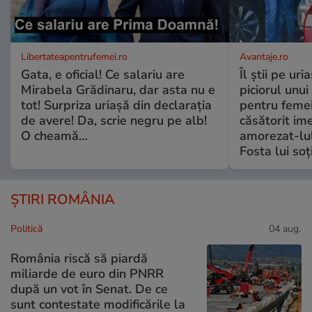
Libertateapentrufemei.ro
Avantaje.ro
Gata, e oficial! Ce salariu are
Îl știi pe ur
Mirabela Grădinaru, dar asta nu e
piciorul unui
tot! Surpriza uriașă din declarația
pentru femei
de avere! Da, scrie negru pe alb!
căsătorit ime
O cheamă…
amorezat-lul
Fosta lui soț
ȘTIRI ROMÂNIA
Politică
04 aug.
România riscă să piardă
miliarde de euro din PNRR
după un vot în Senat. De ce
sunt contestate modificările la