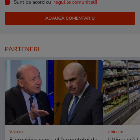
Sunt de acord cu
regulile comunitatii
PARTENERI
Viva.ro
Unica.ro
E breaking news-ul începutului de
Ultima oră / 