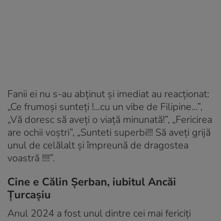
Fanii ei nu s-au abținut și imediat au reacționat:
„Ce frumoși sunteți !…cu un vibe de Filipine…”,
„Vă doresc să aveți o viață minunată!”, „Fericirea
are ochii voștri”, „Sunteti superbi!!! Să aveți grijă
unul de celălalt și împreună de dragostea
voastră !!!!”.
Cine e Călin Șerban, iubitul Ancăi
Țurcașiu
Anul 2024 a fost unul dintre cei mai fericiți