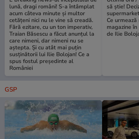
lună, dragi români! S-a întâmplat
să știe! Deci
acum câteva minute și multor
supermarketu
cetățeni nici nu le vine să creadă.
Ce urmează s
Fără ezitare, cu un ton imperativ,
magazine în 
Traian Băsescu a făcut anunțul la
de Ilie Boloj
care nimeni, dar nimeni nu se
aștepta. Și cu atât mai puțin
susținătorii lui Ilie Bolojan! Ce a
spus fostul președinte al
României
GSP