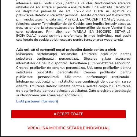
interesele si/sau profilul dvs., pentru a va oferi functionalitati aferente
ucisă în accidentul de la Cluj.
de reactii 
retelelor de socializare si pentru a analiza traficul pe website. Beneficiati
Mesajul sfâșietor al mamei sale:
de drepturile prevazute de art. 15-22 din GDPR in legatura cu
prelucrarea datelor cu caracter personal. Aceste drepturi pot fi exercitate
„Te iubim…”
prin modalitatea indicata
aici
. Prin click pe “ACCEPT TOATE”, acceptati
folosirea tuturor Tehnologiilor de tip Cookie, care implica inclusiv acceptul
dvs. cu privire la stocarea/accesarea informatiilor de catre Vendor-ii cu
care colaboram. Prin click pe “VREAU SA MODIFIC SETARILE
INDIVIDUAL” puteti schimba preferintele in mod individual, mai putin
POLITIC
cele legate de cookie strict necesare pentru functionarea website-ului.
Atât noi, cât și partenerii noștri prelucrăm datele pentru a oferi:
Politică
12:58
Măsurarea performanței reclamelor. Utilizarea profilurilor pentru
selectarea conținutului personalizat. Stocarea și/sau accesarea
Ce avere are Mirabela
informațiilor de pe un dispozitiv. Dezvoltarea și îmbunătățirea serviciilor.
Crearea profilurilor de conținut personalizat. Utilizarea profilurilor pentru
Grădinaru, partenera
selectarea publicității personalizate. Crearea profilurilor pentru
președintelui Nicușor Dan.
publicitate personalizată. Măsurarea performanței conținutului.
Înțelegerea publicului prin statistici sau combinații de date din surse
Compania de la care a primit
diferite. Utilizarea datelor limitate pentru a selecta conținutul. Utilizarea
salariu și moștenirile de la tată
de date limitate pentru a selecta publicitatea. Date precise de geolocație
și bunici
și identificarea prin scanarea dispozitivului.
Listă parteneri (furnizori)
ACCEPT TOATE
Politică
11:11
VREAU SA MODIFIC SETARILE INDIVIDUAL
Călin Georgescu a lansat