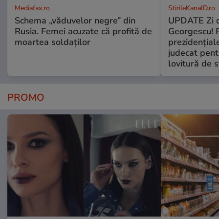
Mediafax.ro
StirileKanalD.ro
Schema „văduvelor negre” din
UPDATE Zi d
Rusia. Femei acuzate că profită de
Georgescu! F
moartea soldaților
prezidențiale
judecat pent
lovitură de s
PROMO