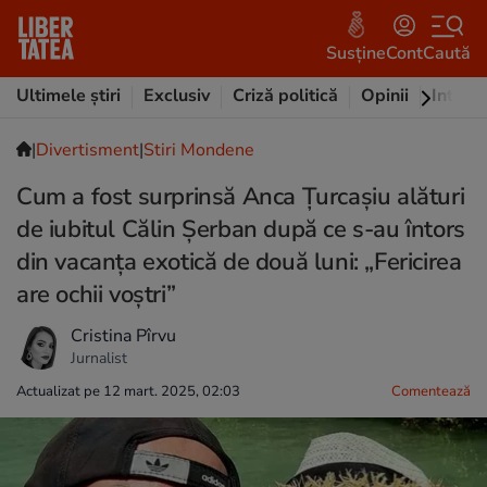
Susține
Cont
Caută
Ultimele știri
Exclusiv
Criză politică
Opinii
Intervi
|
Divertisment
|
Stiri Mondene
Cum a fost surprinsă Anca Țurcașiu alături
de iubitul Călin Șerban după ce s-au întors
din vacanța exotică de două luni: „Fericirea
are ochii voștri”
Cristina Pîrvu
Jurnalist
Actualizat pe 12 mart. 2025, 02:03
Comentează