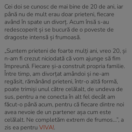
Cei doi se cunosc de mai bine de 20 de ani, iar
până nu de mult erau doar prieteni, fiecare
având în spate un divorț. Acum însă s-au
redescoperit și se bucură de o poveste de
dragoste intensă și frumoasă.
„Suntem prieteni de foarte mulți ani, vreo 20, și
n-am fi crezut niciodată că vom ajunge să fim
împreună. Fiecare și-a construit propria familie.
Între timp, am divorțat amândoi și ne-am
regăsit, rămânând prieteni, într-o altă formă,
poate trimiși unul către celălalt, de undeva de
sus, pentru a ne conecta în alt fel decât am
făcut-o până acum, pentru că fiecare dintre noi
avea nevoie de un partener așa cum este
celălalt. Ne completăm extrem de frumos…”, a
zis ea pentru
VIVA!
.