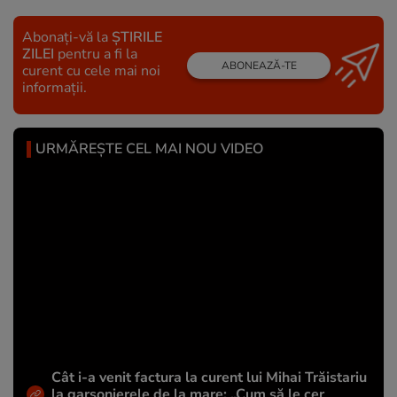
Abonați-vă la
ȘTIRILE
ZILEI
pentru a fi la
ABONEAZĂ-TE
curent cu cele mai noi
informații.
URMĂREȘTE CEL MAI NOU VIDEO
Cât i-a venit factura la curent lui Mihai Trăistariu
la garsonierele de la mare: „Cum să le cer