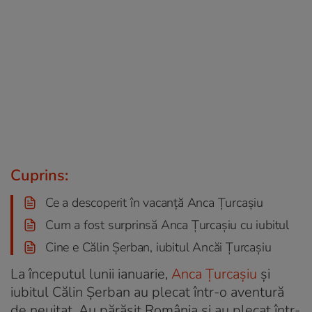
Cuprins:
Ce a descoperit în vacanță Anca Țurcașiu
Cum a fost surprinsă Anca Țurcașiu cu iubitul
Cine e Călin Șerban, iubitul Ancăi Țurcașiu
La începutul lunii ianuarie,
Anca Țurcașiu
și
iubitul Călin Șerban au plecat într-o aventură
de neuitat. Au părăsit România și au plecat într-