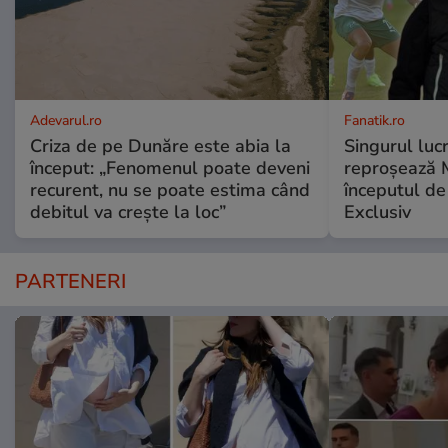
Adevarul.ro
Fanatik.ro
Criza de pe Dunăre este abia la
Singurul lucr
început: „Fenomenul poate deveni
reproșează 
recurent, nu se poate estima când
începutul de
debitul va crește la loc”
Exclusiv
PARTENERI