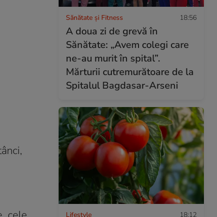
Sănătate și Fitness
18:56
A doua zi de grevă în
Sănătate: „Avem colegi care
ne-au murit în spital”.
Mărturii cutremurătoare de la
Spitalul Bagdasar-Arseni
tânci,
, cele
Lifestyle
18:12