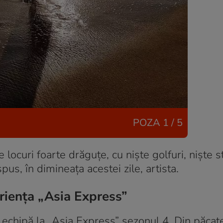
POZA
1 / 5
 locuri foarte drăguțe, cu niște golfuri, niște s
pus, în dimineața acestei zile, artista.
iența „Asia Express”
chipă la „Asia Express” sezonul 4. Din păcate