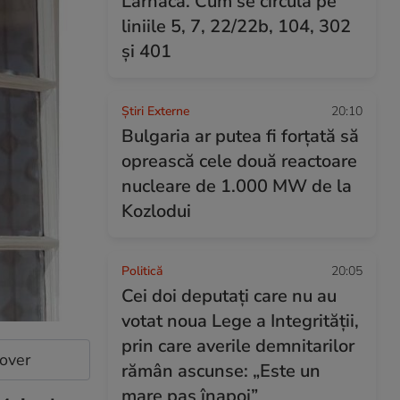
Larnaca. Cum se circulă pe
liniile 5, 7, 22/22b, 104, 302
și 401
Știri Externe
20:10
Bulgaria ar putea fi forțată să
oprească cele două reactoare
nucleare de 1.000 MW de la
Kozlodui
Politică
20:05
Cei doi deputați care nu au
votat noua Lege a Integrității,
prin care averile demnitarilor
cover
rămân ascunse: „Este un
mare pas înapoi”