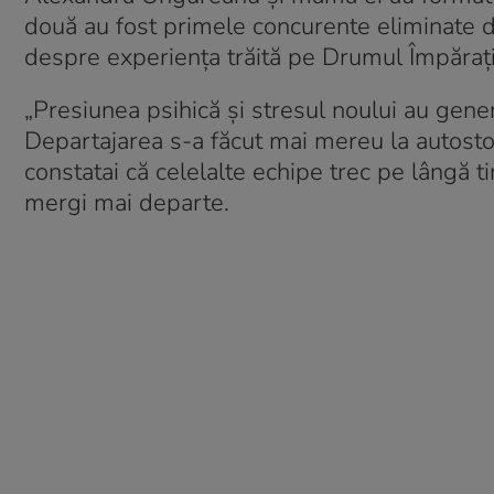
două au fost primele concurente eliminate di
despre experiența trăită pe Drumul Împărați
„Presiunea psihică şi stresul noului au gener
Departajarea s-a făcut mai mereu la autosto
constatai că celelalte echipe trec pe lângă ti
mergi mai departe.