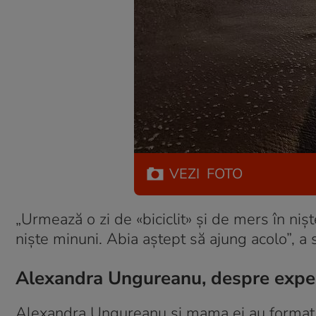
VEZI
FOTO
„Urmează o zi de «biciclit» și de mers în niște
niște minuni. Abia aștept să ajung acolo”, a s
Alexandra Ungureanu, despre exper
Alexandra Ungureanu și mama ei au format e