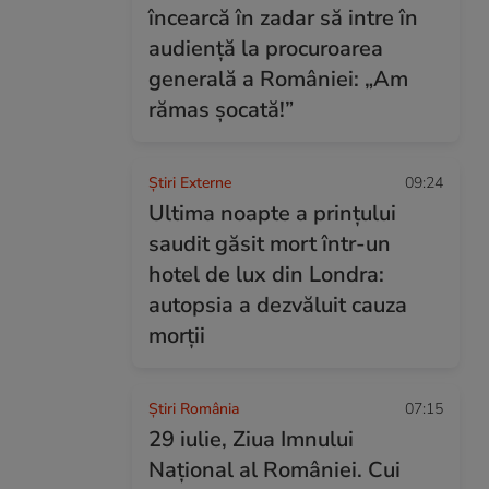
încearcă în zadar să intre în
audiență la procuroarea
generală a României: „Am
rămas șocată!”
Știri Externe
09:24
Ultima noapte a prințului
saudit găsit mort într-un
hotel de lux din Londra:
autopsia a dezvăluit cauza
morții
Știri România
07:15
29 iulie, Ziua Imnului
Național al României. Cui