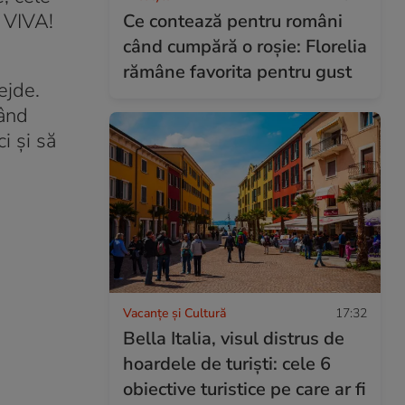
a VIVA!
Ce contează pentru români
când cumpără o roșie: Florelia
rămâne favorita pentru gust
ejde.
Când
i şi să
Vacanțe și Cultură
17:32
Bella Italia, visul distrus de
hoardele de turiști: cele 6
obiective turistice pe care ar fi