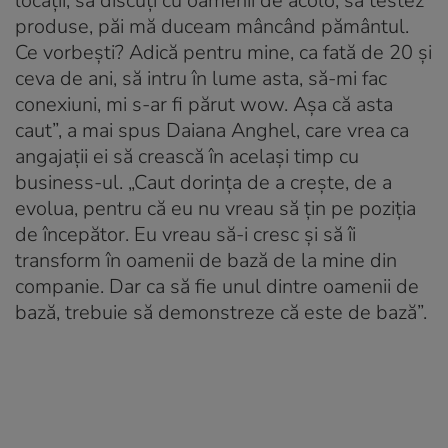
locații, să discuți cu oamenii de acolo, să testez
produse, păi mă duceam mâncând pământul.
Ce vorbești? Adică pentru mine, ca fată de 20 și
ceva de ani, să intru în lume asta, să-mi fac
conexiuni, mi s-ar fi părut wow. Așa că asta
caut”, a mai spus Daiana Anghel, care vrea ca
angajații ei să crească în același timp cu
business-ul. „Caut dorința de a crește, de a
evolua, pentru că eu nu vreau să țin pe poziția
de începător. Eu vreau să-i cresc și să îi
transform în oamenii de bază de la mine din
companie. Dar ca să fie unul dintre oamenii de
bază, trebuie să demonstreze că este de bază”.