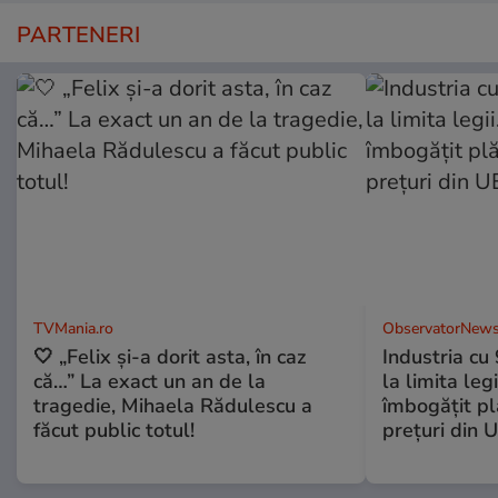
PARTENERI
TVMania.ro
ObservatorNews
🤍 „Felix și-a dorit asta, în caz
Industria cu
că…” La exact un an de la
la limita leg
tragedie, Mihaela Rădulescu a
îmbogăţit pl
făcut public totul!
preţuri din 