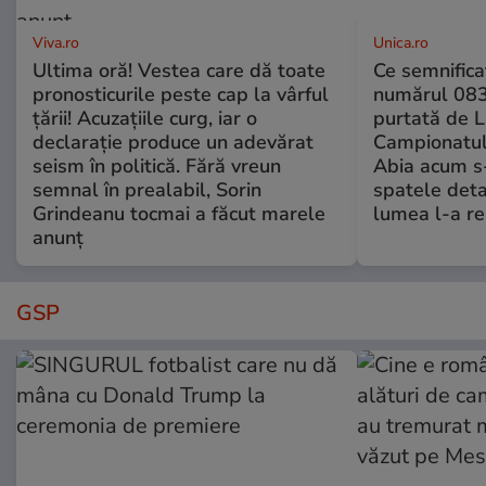
Viva.ro
Unica.ro
Ultima oră! Vestea care dă toate
Ce semnificaț
pronosticurile peste cap la vârful
numărul 083
țării! Acuzațiile curg, iar o
purtată de L
declarație produce un adevărat
Campionatul
seism în politică. Fără vreun
Abia acum s-
semnal în prealabil, Sorin
spatele deta
Grindeanu tocmai a făcut marele
lumea l-a r
anunț
GSP