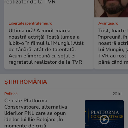
Libertateapentrufemei.ro
Avantaje.ro
Ultima oră! A murit marea
Trist, foarte
noastră actriță! Toată lumea a
împreună, în
iubit-o în filmul lui Mungiu! Atât
noastră actri
de tânără, atât de talentată.
lui Mungiu, ș
Acum e împreună cu soțul ei,
TVR au fost 
regretatul realizator de la TVR
până când mo
ȘTIRI ROMÂNIA
Politică
20 iul.
Ce este Platforma
Conservatoare, alternativa
liderilor PNL care se opun
ideilor lui Ilie Bolojan: „În
momente de criză,