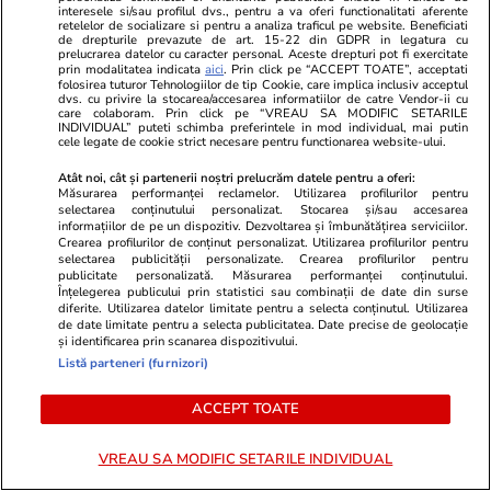
interesele si/sau profilul dvs., pentru a va oferi functionalitati aferente
retelelor de socializare si pentru a analiza traficul pe website. Beneficiati
de drepturile prevazute de art. 15-22 din GDPR in legatura cu
prelucrarea datelor cu caracter personal. Aceste drepturi pot fi exercitate
prin modalitatea indicata
aici
. Prin click pe “ACCEPT TOATE”, acceptati
folosirea tuturor Tehnologiilor de tip Cookie, care implica inclusiv acceptul
Wowbiz.ro
Redactia.ro
dvs. cu privire la stocarea/accesarea informatiilor de catre Vendor-ii cu
care colaboram. Prin click pe “VREAU SA MODIFIC SETARILE
Cum arată fiul Mădălinei Manole
Doliu uriaș î
INDIVIDUAL” puteti schimba preferintele in mod individual, mai putin
la 17 ani! Fratele regretatei
Kevin Keegan
cele legate de cookie strict necesare pentru functionarea website-ului.
artiste a publicat o fotografie în
Balonului de
Atât noi, cât și partenerii noștri prelucrăm datele pentru a oferi:
premieră cu Petru Mircea Jr.
de ani, după
Măsurarea performanței reclamelor. Utilizarea profilurilor pentru
selectarea conținutului personalizat. Stocarea și/sau accesarea
informațiilor de pe un dispozitiv. Dezvoltarea și îmbunătățirea serviciilor.
Crearea profilurilor de conținut personalizat. Utilizarea profilurilor pentru
selectarea publicității personalizate. Crearea profilurilor pentru
POLITIC
publicitate personalizată. Măsurarea performanței conținutului.
Înțelegerea publicului prin statistici sau combinații de date din surse
diferite. Utilizarea datelor limitate pentru a selecta conținutul. Utilizarea
Politică
20 iul.
de date limitate pentru a selecta publicitatea. Date precise de geolocație
și identificarea prin scanarea dispozitivului.
Listă parteneri (furnizori)
Conducerile a 6 filiale PNL au
fost dizolvate în ședința Biroului
ACCEPT TOATE
Politic Național. Ce lideri au fost
demiși de Ilie Bolojan
VREAU SA MODIFIC SETARILE INDIVIDUAL