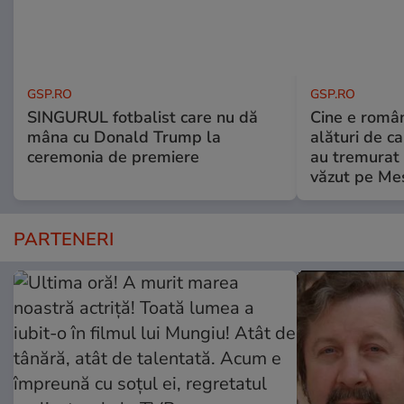
GSP.RO
GSP.RO
SINGURUL fotbalist care nu dă
Cine e româ
mâna cu Donald Trump la
alături de c
ceremonia de premiere
au tremurat
văzut pe Mes
PARTENERI