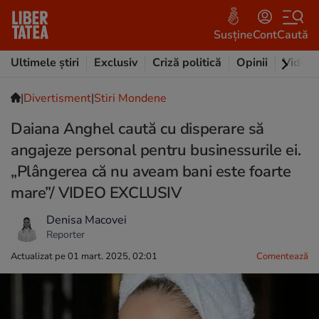
Susține
Cont
Caută
Ultimele știri
Exclusiv
Criză politică
Opinii
Video
|
Divertisment
|
Stiri Mondene
Daiana Anghel caută cu disperare să
angajeze personal pentru businessurile ei.
„Plângerea că nu aveam bani este foarte
mare”/ VIDEO EXCLUSIV
Denisa Macovei
Reporter
Actualizat pe 01 mart. 2025, 02:01
Comentează