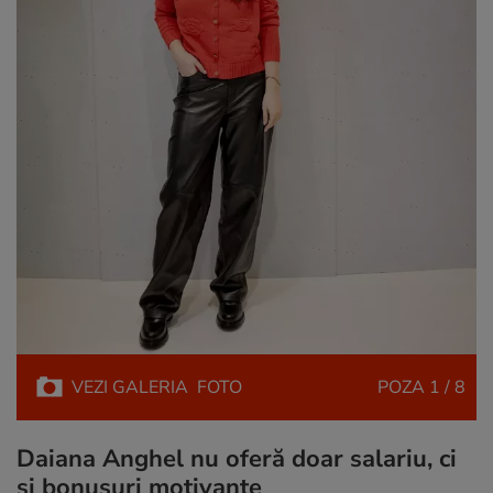
VEZI
GALERIA
FOTO
POZA
1 / 8
Daiana Anghel nu oferă doar salariu, ci
și bonusuri motivante