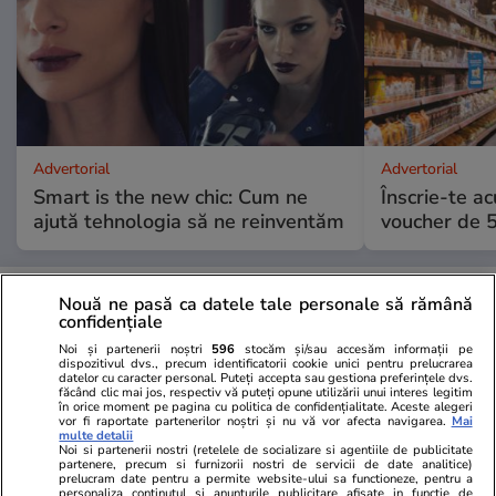
Advertorial
Advertorial
Smart is the new chic: Cum ne
Înscrie-te ac
ajută tehnologia să ne reinventăm
voucher de 5
PARTENERI
Nouă ne pasă ca datele tale personale să rămână
confidențiale
Noi și partenerii noștri
596
stocăm și/sau accesăm informații pe
dispozitivul dvs., precum identificatorii cookie unici pentru prelucrarea
datelor cu caracter personal. Puteți accepta sau gestiona preferințele dvs.
făcând clic mai jos, respectiv vă puteți opune utilizării unui interes legitim
în orice moment pe pagina cu politica de confidențialitate. Aceste alegeri
vor fi raportate partenerilor noștri și nu vă vor afecta navigarea.
Mai
multe detalii
Noi si partenerii nostri (retelele de socializare si agentiile de publicitate
partenere, precum si furnizorii nostri de servicii de date analitice)
prelucram date pentru a permite website-ului sa functioneze, pentru a
personaliza continutul si anunturile publicitare afisate in functie de