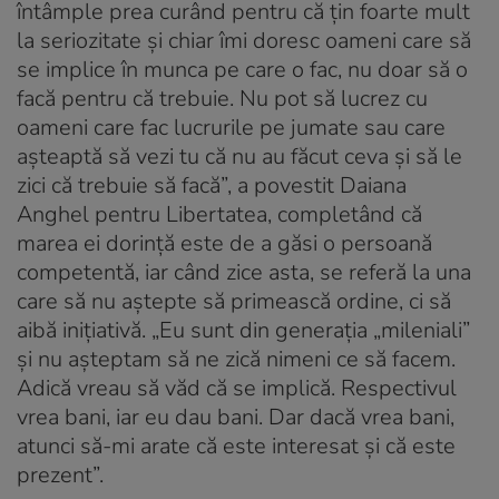
întâmple prea curând pentru că țin foarte mult
la seriozitate și chiar îmi doresc oameni care să
se implice în munca pe care o fac, nu doar să o
facă pentru că trebuie. Nu pot să lucrez cu
oameni care fac lucrurile pe jumate sau care
așteaptă să vezi tu că nu au făcut ceva și să le
zici că trebuie să facă”, a povestit Daiana
Anghel pentru Libertatea, completând că
marea ei dorință este de a găsi o persoană
competentă, iar când zice asta, se referă la una
care să nu aștepte să primească ordine, ci să
aibă inițiativă. „Eu sunt din generația „mileniali”
și nu așteptam să ne zică nimeni ce să facem.
Adică vreau să văd că se implică. Respectivul
vrea bani, iar eu dau bani. Dar dacă vrea bani,
atunci să-mi arate că este interesat și că este
prezent”.