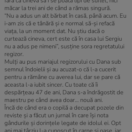
fără ca cineva să i se poată lipi de suflet, nici
măcar la trei ani de când a rămas singură.
“Nu a adus un alt bărbat în casă, până acum. Eu
i-am zis că e tânără şi e normal să-şi refacă
viaţa, la un moment dat. Nu ştiu dacă o
curtează cineva, cert este că în casa lui Sergiu
nu a adus pe nimeni”, susţine sora regretatului
regizor.
Mulţi au pus mariajul regizorului cu Dana sub
semnul îndoielii şi au acuzat-o că l-a cucerit
pentru a rămâne cu averea lui, dar se pare că
aceasta l-a iubit sincer. Cu toate că îi
despărţeau 47 de ani, Dana s-a îndrăgostit de
maestru pe când avea doar… nouă ani.
Încă de când era o copilă a decupat pozele din
reviste şi a făcut un jurnal în care îşi nota
gândurile şi dorinţele legate de idolul ei. Opt
ani mai târziu l-a cunoscut în carne şi oase, iar