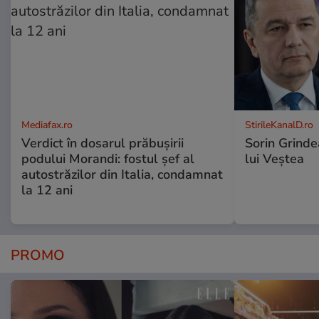
Mediafax.ro
StirileKanalD.ro
Verdict în dosarul prăbușirii
Sorin Grinde
podului Morandi: fostul șef al
lui Veștea
autostrăzilor din Italia, condamnat
la 12 ani
PROMO