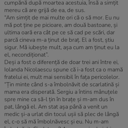
cumpănă după moartea acestuia, însă a simţit
mereu că are grijă de ea, de sus.
“Am simţit de mai multe ori că o să mor. Eu nu
mă pot ţine pe picioare, am două bastoane, şi
ultima oară era cât pe ce să cad pe scări, dar
parcă cineva m-a ţinut de braţ. El a fost, ştiu
sigur. Mă iubeşte mult, aşa cum am ţinut eu la
el, necondiţionat”.
Deşi a fost o diferenţă de doar trei ani între ei,
Iolanda Nicolaescu spune că i-a fost ca o mamă
fratelui ei, mult mai sensibil în faţa pericolelor.
“Ţin minte când s-a îmbolnăvit de scarlatină şi
mama era disperată. Sergiu a întins mânuţele
spre mine ca să-l ţin în braţe şi m-am dus în
pat, lângă el. Am stat aşa până a venit un
medic şi-a urlat din tocul uşii să plec de lângă
el, c-o să mă îmbolnăvesc şi eu. Nu m-am