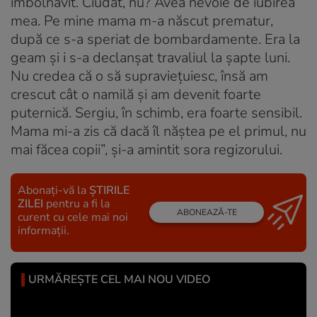
îmbolnăvit. Ciudat, nu? Avea nevoie de iubirea
mea. Pe mine mama m-a născut prematur,
după ce s-a speriat de bombardamente. Era la
geam şi i s-a declanşat travaliul la şapte luni.
Nu credea că o să supravieţuiesc, însă am
crescut cât o namilă şi am devenit foarte
puternică. Sergiu, în schimb, era foarte sensibil.
Mama mi-a zis că dacă îl năştea pe el primul, nu
mai făcea copii”, şi-a amintit sora regizorului.
Abonați-vă la
ȘTIRILE
ZILEI
pentru a fi la
ABONEAZĂ-TE
curent cu cele mai noi
informații.
URMĂREȘTE CEL MAI NOU VIDEO