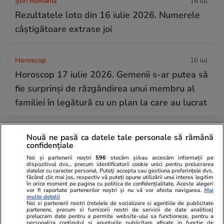
Știri România
16 iul.
Rezultatele loto din 16 iulie 2026. Numerele
câștigătoare extrase joi
Horoscop
16 iul.
Horoscop 17 iulie 2026. Gemenii s-ar putea să
fie surprinși de răzgândirea unui membru al
familiei în legătură cu un plan la care au lucrat
Nouă ne pasă ca datele tale personale să rămână
confidențiale
Noi și partenerii noștri
596
stocăm și/sau accesăm informații pe
dispozitivul dvs., precum identificatorii cookie unici pentru prelucrarea
datelor cu caracter personal. Puteți accepta sau gestiona preferințele dvs.
făcând clic mai jos, respectiv vă puteți opune utilizării unui interes legitim
în orice moment pe pagina cu politica de confidențialitate. Aceste alegeri
vor fi raportate partenerilor noștri și nu vă vor afecta navigarea.
Mai
multe detalii
Noi si partenerii nostri (retelele de socializare si agentiile de publicitate
partenere, precum si furnizorii nostri de servicii de date analitice)
prelucram date pentru a permite website-ului sa functioneze, pentru a
personaliza continutul si anunturile publicitare afisate in functie de