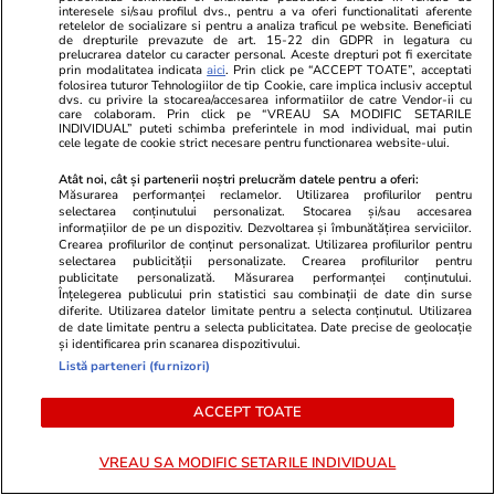
interesele si/sau profilul dvs., pentru a va oferi functionalitati aferente
retelelor de socializare si pentru a analiza traficul pe website. Beneficiati
de drepturile prevazute de art. 15-22 din GDPR in legatura cu
Lifestyle
08:56
Lifestyle
prelucrarea datelor cu caracter personal. Aceste drepturi pot fi exercitate
prin modalitatea indicata
aici
. Prin click pe “ACCEPT TOATE”, acceptati
Povestea bărbatului care a
O româncă a 
folosirea tuturor Tehnologiilor de tip Cookie, care implica inclusiv acceptul
dvs. cu privire la stocarea/accesarea informatiilor de catre Vendor-ii cu
absolvit liceul la 82 de ani:
pantalonii „m
care colaboram. Prin click pe “VREAU SA MODIFIC SETARILE
INDIVIDUAL” puteti schimba preferintele in mod individual, mai putin
„Niciodată nu e prea târziu să
face cu două
cele legate de cookie strict necesare pentru functionarea website-ului.
studiezi”
nu se mai îm
Atât noi, cât și partenerii noștri prelucrăm datele pentru a oferi:
Măsurarea performanței reclamelor. Utilizarea profilurilor pentru
selectarea conținutului personalizat. Stocarea și/sau accesarea
informațiilor de pe un dispozitiv. Dezvoltarea și îmbunătățirea serviciilor.
Crearea profilurilor de conținut personalizat. Utilizarea profilurilor pentru
selectarea publicității personalizate. Crearea profilurilor pentru
publicitate personalizată. Măsurarea performanței conținutului.
Lifestyle
16 iul.
Înțelegerea publicului prin statistici sau combinații de date din surse
diferite. Utilizarea datelor limitate pentru a selecta conținutul. Utilizarea
de date limitate pentru a selecta publicitatea. Date precise de geolocație
și identificarea prin scanarea dispozitivului.
Cum îţi laşi casa în siguranţă
Listă parteneri (furnizori)
înainte de a pleca în concediu
ACCEPT TOATE
VREAU SA MODIFIC SETARILE INDIVIDUAL