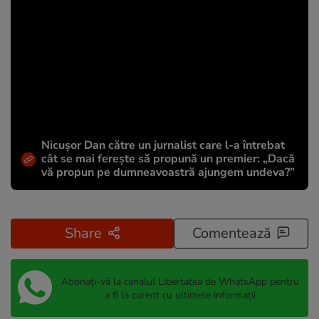
Nicușor Dan către un jurnalist care l-a întrebat
cât se mai ferește să propună un premier: „Dacă
vă propun pe dumneavoastră ajungem undeva?”
Share
Comentează
Abonați-vă la canalul Libertatea de WhatsApp pentru
a fi la curent cu ultimele informații