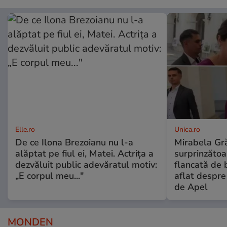
Elle.ro
Unica.ro
De ce Ilona Brezoianu nu l-a
Mirabela Gră
alăptat pe fiul ei, Matei. Actrița a
surprinzătoar
dezvăluit public adevăratul motiv:
flancată de 
„E corpul meu..."
aflat despre
de Apel
MONDEN