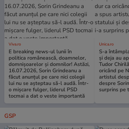
Viva.ro
Unica.ro
E breaking news-ul lunii în
S-a întâmpl
politica românească, doamnelor,
și deja au ap
domnișoarelor și domnilor! Astăzi,
Tudor Chiril
16.07.2026, Sorin Grindeanu a
oricând pe N
făcut anunțul pe care nici colegii
artistul desp
lui nu se așteptau să-l audă. Într-
despre Sorin
o mișcare fulger, liderul PSD
surprins pe 
tocmai a dat o veste importantă
GSP