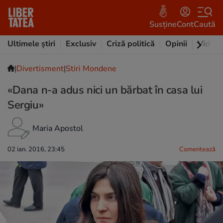
Susține
Cont
Caută
Ultimele știri
Exclusiv
Criză politică
Opinii
Video
|
Divertisment
|
Stiri Mondene
«Dana n-a adus nici un bărbat în casa lui
Sergiu»
Maria Apostol
02 ian. 2016, 23:45
Comentează