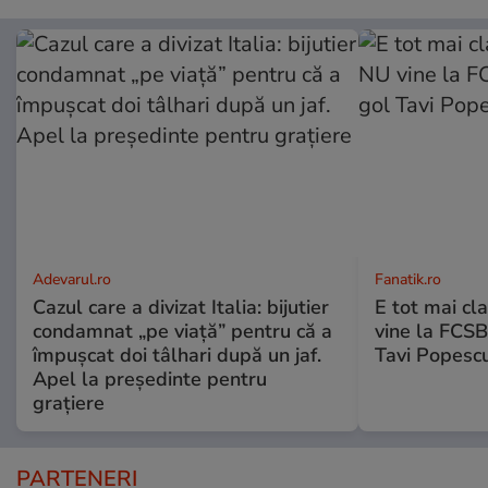
Adevarul.ro
Fanatik.ro
Cazul care a divizat Italia: bijutier
E tot mai cl
condamnat „pe viață” pentru că a
vine la FCSB
împușcat doi tâlhari după un jaf.
Tavi Popesc
Apel la președinte pentru
graţiere
PARTENERI