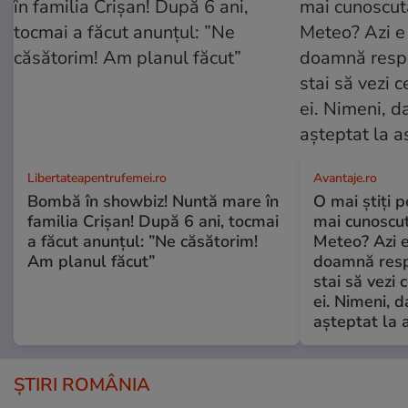
Libertateapentrufemei.ro
Avantaje.ro
Bombă în showbiz! Nuntă mare în
O mai știți 
familia Crișan! După 6 ani, tocmai
mai cunoscu
a făcut anunțul: ”Ne căsătorim!
Meteo? Azi e
Am planul făcut”
doamnă respe
stai să vezi 
ei. Nimeni, d
așteptat la 
ȘTIRI ROMÂNIA