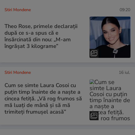
Stiri Mondene
09:20
Theo Rose, primele declarații
după ce s-a spus că e
însărcinată din nou: „M-am
îngrășat 3 kilograme”
Stiri Mondene
16 iul.
Cum se simte Laura Cosoi cu
puțin timp înainte de a naște a
cincea fetiță. „Vă rog frumos să
mă luați de mână și să mă
trimiteți frumușel acasă”