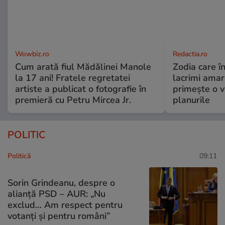
Wowbiz.ro
Redactia.ro
Cum arată fiul Mădălinei Manole
Zodia care în
la 17 ani! Fratele regretatei
lacrimi amar
artiste a publicat o fotografie în
primește o v
premieră cu Petru Mircea Jr.
planurile
POLITIC
Politică
09:11
Sorin Grindeanu, despre o
alianță PSD – AUR: „Nu
exclud… Am respect pentru
votanți și pentru români”