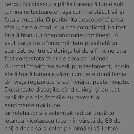
Sergiu Nicolaescu a părăsit această lume sub
lumina reflectoarelor, aşa cum i-a plăcut să-şi
facă şi meseria. O peritonită descoperită prea
târziu, care a condus la alte complicaţii, i-a fost
fatală titanului cinematografiei româneşti. A
avut parte de o înmormântare presărată cu
scandal, pentru că dorinţa lui de a fi incinerat a
fost contestată chiar de sora sa, Iolanda.
A urmat împărţirea averii, prin testament, iar din
afară toată lumea a văzut cum cele două femei
din viaţa regizorului s-au învrăjbit peste noapte.
După toate discuţiile, când curioşii şi-au luat
ochii de pe ele, femeile au revenit la
sentimente mai bune.
Iar relaţia lor s-a schimbat radical după ce
Iolanda Nicolaescu (acum în vârstă de 89 de
ani) a decis să-şi calce pe inimă şi să-i ofere