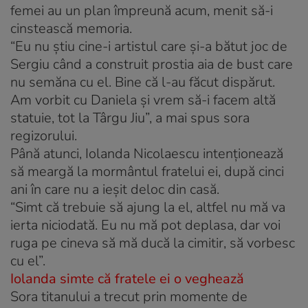
femei au un plan împreună acum, menit să-i
cinstească memoria.
“Eu nu ştiu cine-i artistul care şi-a bătut joc de
Sergiu când a construit prostia aia de bust care
nu semăna cu el. Bine că l-au făcut dispărut.
Am vorbit cu Daniela şi vrem să-i facem altă
statuie, tot la Târgu Jiu”, a mai spus sora
regizorului.
Până atunci, Iolanda Nicolaescu intenţionează
să meargă la mormântul fratelui ei, după cinci
ani în care nu a ieşit deloc din casă.
“Simt că trebuie să ajung la el, altfel nu mă va
ierta niciodată. Eu nu mă pot deplasa, dar voi
ruga pe cineva să mă ducă la cimitir, să vorbesc
cu el”.
Iolanda simte că fratele ei o veghează
Sora titanului a trecut prin momente de