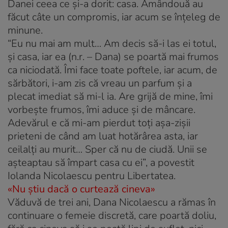
Danei ceea ce şi-a dorit: casa. Amândouă au
făcut câte un compromis, iar acum se înţeleg de
minune.
“Eu nu mai am mult… Am decis să-i las ei totul,
şi casa, iar ea (n.r. – Dana) se poartă mai frumos
ca niciodată. Îmi face toate poftele, iar acum, de
sărbători, i-am zis că vreau un parfum şi a
plecat imediat să mi-l ia. Are grijă de mine, îmi
vorbeşte frumos, îmi aduce şi de mâncare.
Adevărul e că mi-am pierdut toţi aşa-zişii
prieteni de când am luat hotărârea asta, iar
ceilalţi au murit… Sper că nu de ciudă. Unii se
aşteaptau să împart casa cu ei”, a povestit
Iolanda Nicolaescu pentru Libertatea.
«Nu ştiu dacă o curtează cineva»
Văduvă de trei ani, Dana Nicolaescu a rămas în
continuare o femeie discretă, care poartă doliu,