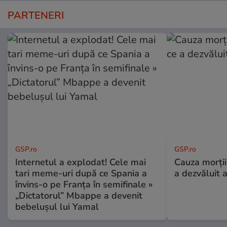
PARTENERI
GSP.ro
GSP.ro
Internetul a explodat! Cele mai
Cauza morții
tari meme-uri după ce Spania a
a dezvăluit 
învins-o pe Franța în semifinale »
„Dictatorul” Mbappe a devenit
bebelușul lui Yamal