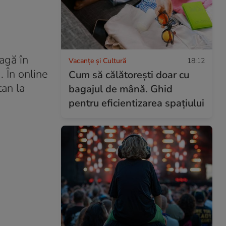
bagă în
Vacanțe și Cultură
18:12
. În online
Cum să călătoreşti doar cu
tan la
bagajul de mână. Ghid
pentru eficientizarea spaţiului