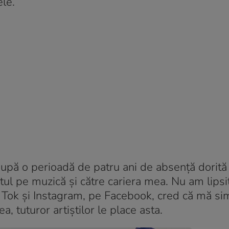
ele.
 după o perioadă de patru ani de absență dorită
ul pe muzică și către cariera mea. Nu am lipsit
k Tok și Instagram, pe Facebook, cred că mă si
a, tuturor artiștilor le place asta.