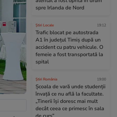
atentat a fost oprită în drum
spre Irlanda de Nord
Știri Locale
19:12
Trafic blocat pe autostrada
A1 în județul Timiș după un
accident cu patru vehicule. O
femeie a fost transportată la
spital
Știri România
19:00
Școala de vară unde studenții
învață ce nu află la facultate.
„Tinerii își doresc mai mult
decât ceea ce primesc în sala
de curs”