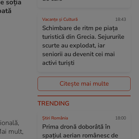
de soția
oată
Vacanțe și Cultură
18:43
Schimbare de ritm pe piața
turistică din Grecia. Sejururile
scurte au explodat, iar
seniorii au devenit cei mai
activi turiști
Citește mai multe
TRENDING
Știri România
18:00
ională,
Prima dronă doborâtă în
Mai mult,
spațiul aerian românesc de