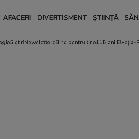
AFACERI
DIVERTISMENT
ȘTIINȚĂ
SĂN
Bani și Afaceri
Monden
Știri Știință
Știri 
Auto
Horoscop
Schimbări climati
Relații
Locuri de muncă
Muzică și Filme
Rețete
ogie
5 știri
Newslettere
Bine pentru tine
115 ani Elveția
Imobiliare.ro
Vacanțe și Cultură
Fructe
eJobs.ro
Îngriji