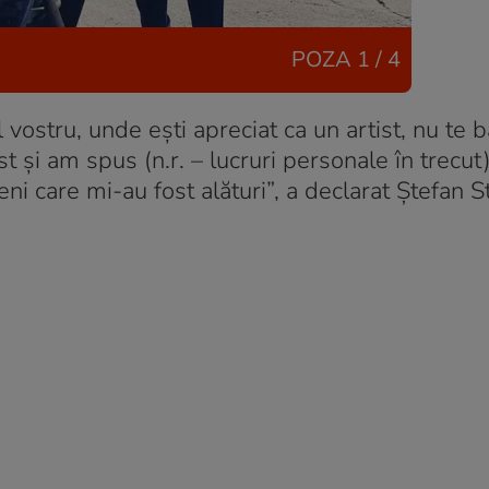
POZA
1 / 4
 vostru, unde ești apreciat ca un artist, nu te 
și am spus (n.r. – lucruri personale în trecut)
i care mi-au fost alături”, a declarat Ștefan S