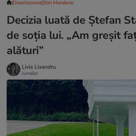
|
Divertisment
|
Stiri Mondene
Decizia luată de Ștefan S
de soția lui. „Am greșit f
alături”
Livia Lixandru
Jurnalist