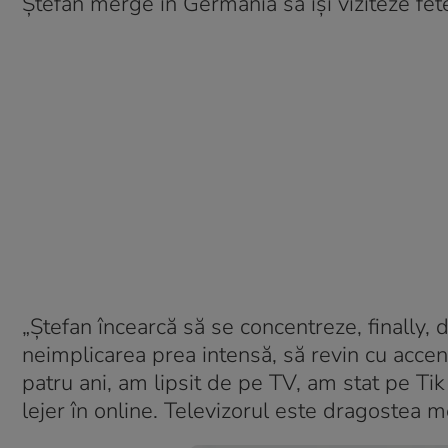
Ștefan merge în Germania să își viziteze fet
„Ștefan încearcă să se concentreze, finally,
neimplicarea prea intensă, să revin cu accent
patru ani, am lipsit de pe TV, am stat pe Ti
lejer în online. Televizorul este dragostea me