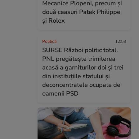
Mecanice Plopeni, precum și
două ceasuri Patek Philippe
și Rolex
Politică
12:58
SURSE Război politic total.
PNL pregătește trimiterea
acasă a garniturilor doi și trei
din instituțiile statului și
deconcentratele ocupate de
oamenii PSD