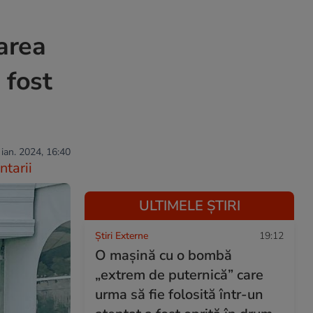
area
 fost
 ian. 2024, 16:40
tarii
ULTIMELE ȘTIRI
Știri Externe
19:12
O mașină cu o bombă
„extrem de puternică” care
urma să fie folosită într-un