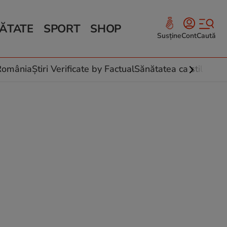
ĂTATE
SPORT
SHOP
Susține
Cont
Caută
Sănătate și Fitness
ce
 culinare
-România
Știri Verificate by Factual
Sănătatea ca stil de vi
 și legume
rea plantelor