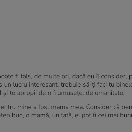
ate fi fals, de multe ori, dacă eu îl consider, p
n lucru interesant, trebuie să-ți faci tu binele
fel și te apropii de o frumusețe, de umanitate.
pentru mine a fost mama mea. Consider că pen
eten bun, o mamă, un tată, ei pot fi cei mai bun