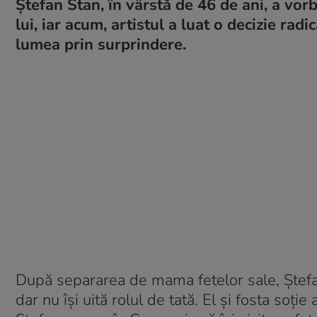
Ștefan Stan, în vârstă de 46 de ani, a vorb
lui, iar acum, artistul a luat o decizie rad
lumea prin surprindere.
După separarea de mama fetelor sale, Ștefan
dar nu își uită rolul de tată. El și fosta soți