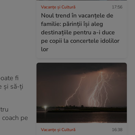
Vacanțe și Cultură
17:56
Noul trend în vacanțele de
familie: părinții își aleg
destinațiile pentru a-i duce
pe copii la concertele idolilor
lor
oate fi
 și să-ți
tru
i coach pe
Vacanțe și Cultură
16:38