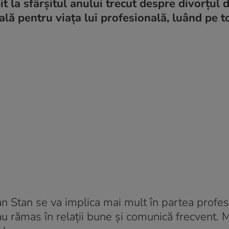
it la sfârșitul anului trecut despre divorțul 
icală pentru viața lui profesională, luând pe t
 Stan se va implica mai mult în partea profes
e au rămas în relații bune și comunică frecvent. 