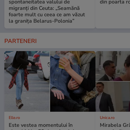
spontaneitatea valului de
din poarta r
migranți din Ceuta: „Seamănă
foarte mult cu ceea ce am văzut
la granița Belarus-Polonia”
PARTENERI
Elle.ro
Unica.ro
Este vestea momentului în
Mirabela Gră