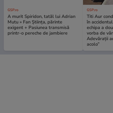
GSP.ro
GSP.ro
A murit Spiridon, tatăl lui Adrian
Titi Aur con
Mutu » Fan Știința, părinte
în accidentul
exigent + Pasiunea transmisă
echipa a dou
printr-o pereche de jambiere
vorba de vâr
Adevărații a
acolo”