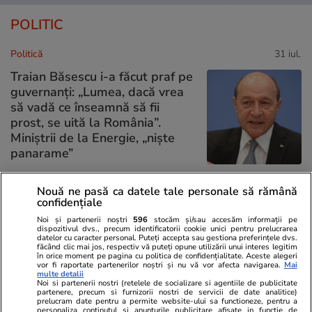
POLITIC
Politică
31 iul.
Traian Băsescu i-a făcut praf pe
guvernanți: „Lumea, dacă vrea
să vadă ce înseamnă să fii
prost, se uită la România”.
Miniștrii de la Energie, „niște
panarame”
Nouă ne pasă ca datele tale personale să rămână
Politică
31 iul.
confidențiale
Noi și partenerii noștri
596
stocăm și/sau accesăm informații pe
dispozitivul dvs., precum identificatorii cookie unici pentru prelucrarea
Traian Băsescu îi cere lui Ilie
datelor cu caracter personal. Puteți accepta sau gestiona preferințele dvs.
făcând clic mai jos, respectiv vă puteți opune utilizării unui interes legitim
Bolojan să refacă coaliția cu
în orice moment pe pagina cu politica de confidențialitate. Aceste alegeri
PSD: „Trebuie să plătească ce
vor fi raportate partenerilor noștri și nu vă vor afecta navigarea.
Mai
multe detalii
au stricat”
Noi si partenerii nostri (retelele de socializare si agentiile de publicitate
partenere, precum si furnizorii nostri de servicii de date analitice)
prelucram date pentru a permite website-ului sa functioneze, pentru a
personaliza continutul si anunturile publicitare afisate in functie de