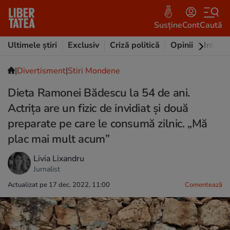
Susține
Cont
Caută
Ultimele știri
Exclusiv
Criză politică
Opinii
Intervi
|
Divertisment
|
Stiri Mondene
Dieta Ramonei Bădescu la 54 de ani.
Actrița are un fizic de invidiat și două
preparate pe care le consumă zilnic. „Mă
plac mai mult acum”
Livia Lixandru
Jurnalist
Actualizat pe 17 dec. 2022, 11:00
Comentează