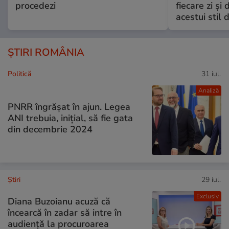
procedezi
fiecare zi și 
acestui stil 
ȘTIRI ROMÂNIA
Politică
31 iul.
Analiză
PNRR îngrășat în ajun. Legea
ANI trebuia, inițial, să fie gata
din decembrie 2024
Ştiri
29 iul.
Exclusiv
Diana Buzoianu acuză că
încearcă în zadar să intre în
audiență la procuroarea