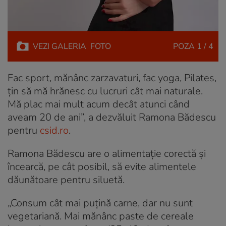
VEZI
GALERIA
FOTO
POZA
1 / 4
Fac sport, mănânc zarzavaturi, fac yoga, Pilates,
țin să mă hrănesc cu lucruri cât mai naturale.
Mă plac mai mult acum decât atunci când
aveam 20 de ani”, a dezvăluit Ramona Bădescu
pentru
csid.ro
.
Ramona Bădescu are o alimentație corectă și
încearcă, pe cât posibil, să evite alimentele
dăunătoare pentru siluetă.
„Consum cât mai puțină carne, dar nu sunt
vegetariană. Mai mănânc paste de cereale