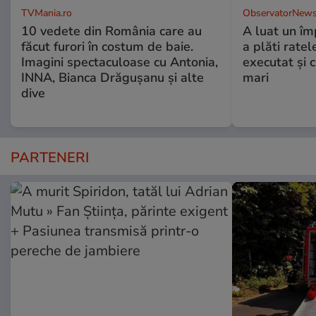
TVMania.ro
ObservatorNews
10 vedete din România care au
A luat un îm
făcut furori în costum de baie.
a plăti ratel
Imagini spectaculoase cu Antonia,
executat şi c
INNA, Bianca Drăgușanu și alte
mari
dive
PARTENERI