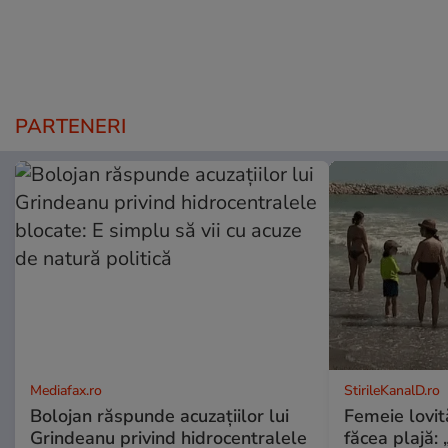
PARTENERI
Mediafax.ro
StirileKanalD.ro
Bolojan răspunde acuzațiilor lui
Femeie lovit
Grindeanu privind hidrocentralele
făcea plajă: „