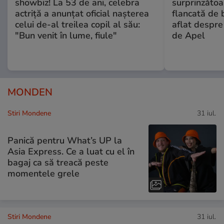
showbiz! La 53 de ani, celebra
surprinzătoar
actriță a anunțat oficial nașterea
flancată de 
celui de-al treilea copil al său:
aflat despre
"Bun venit în lume, fiule"
de Apel
MONDEN
Stiri Mondene
31 iul.
Panică pentru What’s UP la
Asia Express. Ce a luat cu el în
bagaj ca să treacă peste
momentele grele
Stiri Mondene
31 iul.