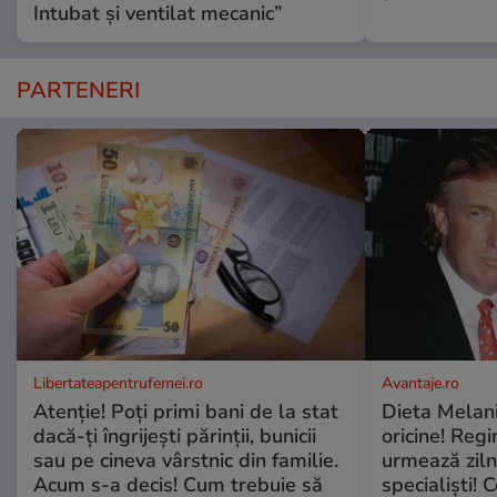
Intubat și ventilat mecanic”
PARTENERI
Libertateapentrufemei.ro
Avantaje.ro
Atenție! Poți primi bani de la stat
Dieta Melan
dacă-ți îngrijești părinții, bunicii
oricine! Regi
sau pe cineva vârstnic din familie.
urmează zilni
Acum s-a decis! Cum trebuie să
specialiști! 