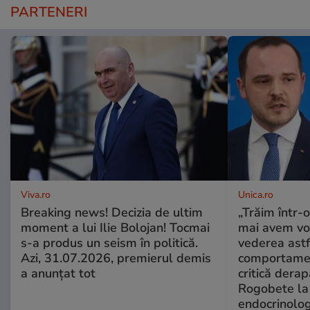
PARTENERI
Viva.ro
Unica.ro
Breaking news! Decizia de ultim
„Trăim într-
moment a lui Ilie Bolojan! Tocmai
mai avem vo
s-a produs un seism în politică.
vederea astf
Azi, 31.07.2026, premierul demis
comportamen
a anunțat tot
critică derap
Rogobete la
endocrinolog