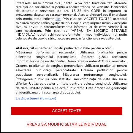
interesele si/sau profilul dvs., pentru a va oferi functionalitati aferente
retelelor de socializare si pentru a analiza traficul pe website. Beneficiati
de drepturile prevazute de art. 15-22 din GDPR in legatura cu
PARTENERI
prelucrarea datelor cu caracter personal. Aceste drepturi pot fi exercitate
prin modalitatea indicata
aici
. Prin click pe “ACCEPT TOATE”, acceptati
folosirea tuturor Tehnologiilor de tip Cookie, care implica inclusiv acceptul
dvs. cu privire la stocarea/accesarea informatiilor de catre Vendor-ii cu
care colaboram. Prin click pe “VREAU SA MODIFIC SETARILE
INDIVIDUAL” puteti schimba preferintele in mod individual, mai putin
cele legate de cookie strict necesare pentru functionarea website-ului.
Atât noi, cât și partenerii noștri prelucrăm datele pentru a oferi:
Măsurarea performanței reclamelor. Utilizarea profilurilor pentru
selectarea conținutului personalizat. Stocarea și/sau accesarea
informațiilor de pe un dispozitiv. Dezvoltarea și îmbunătățirea serviciilor.
Crearea profilurilor de conținut personalizat. Utilizarea profilurilor pentru
selectarea publicității personalizate. Crearea profilurilor pentru
publicitate personalizată. Măsurarea performanței conținutului.
Înțelegerea publicului prin statistici sau combinații de date din surse
diferite. Utilizarea datelor limitate pentru a selecta conținutul. Utilizarea
de date limitate pentru a selecta publicitatea. Date precise de geolocație
și identificarea prin scanarea dispozitivului.
ZiaruldeIasi.ro
Fanatik.ro
Listă parteneri (furnizori)
Motivul interesant pentru care o
Ce s-a întâm
elevă din rural cu o medie de top
FCSB după r
ACCEPT TOATE
la Evaluarea Națională a ales un
„Baciu nici n
liceu tehnologic. „Este o
să-și dea dem
VREAU SA MODIFIC SETARILE INDIVIDUAL
nebuloasă și pentru noi”