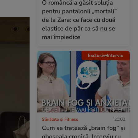
O româncă a găsit soluția
pentru pantalonii „mortali”
de la Zara: ce face cu două
elastice de păr ca să nu se
mai împiedice
Exclusiv
Interviu
Sănătate și Fitness
20:00
Cum se tratează „brain fog” și
oboseala cronică. Interviu cu