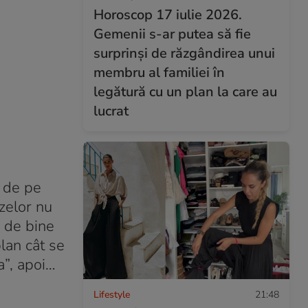
Horoscop 17 iulie 2026.
Gemenii s-ar putea să fie
surprinși de răzgândirea unui
membru al familiei în
legătură cu un plan la care au
lucrat
i de pe
izelor nu
e de bine
plan cât se
a”, apoi…
Lifestyle
21:48