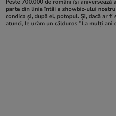
Peste 700.000 de români își aniversează as
parte din linia întâi a showbiz-ului nostr
condica și, după el, potopul. Și, dacă ar fi
atunci, le urăm un călduros ”La mulți ani 