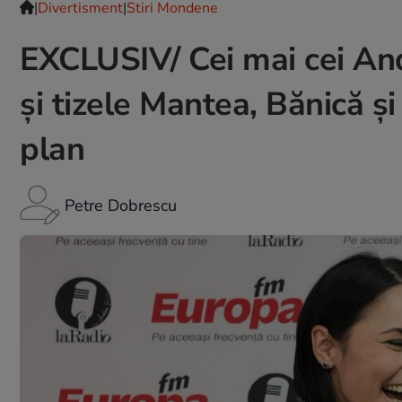
|
Divertisment
|
Stiri Mondene
EXCLUSIV/ Cei mai cei And
și tizele Mantea, Bănică și
plan
Petre Dobrescu