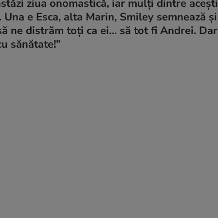
tăzi ziua onomastică, iar mulți dintre acești
u. Una e Esca, alta Marin, Smiley semnează și
 să ne distrăm toți ca ei… să tot fi Andrei. Da
cu sănătate!”