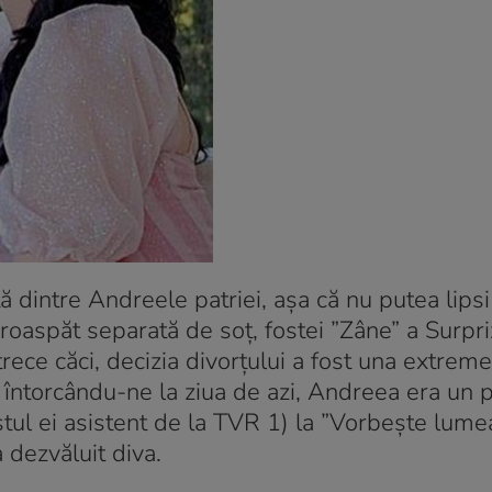
dintre Andreele patriei, așa că nu putea lips
Proaspăt separată de soț, fostei ”Zâne” a Surpr
trece căci, decizia divorțului a fost una extrem
, întorcându-ne la ziua de azi, Andreea era un 
ostul ei asistent de la TVR 1) la ”Vorbește lume
a dezvăluit diva.