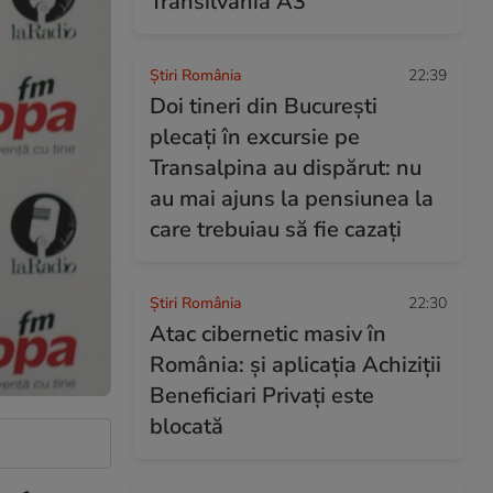
Transilvania A3
Știri România
22:39
Doi tineri din București
plecați în excursie pe
Transalpina au dispărut: nu
au mai ajuns la pensiunea la
care trebuiau să fie cazați
Știri România
22:30
Atac cibernetic masiv în
România: și aplicația Achiziții
Beneficiari Privați este
blocată