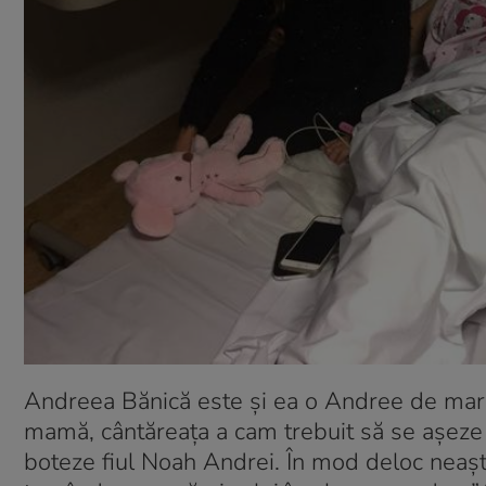
Andreea Bănică este și ea o Andree de mare
mamă, cântăreața a cam trebuit să se așeze l
boteze fiul Noah Andrei. În mod deloc neaștep