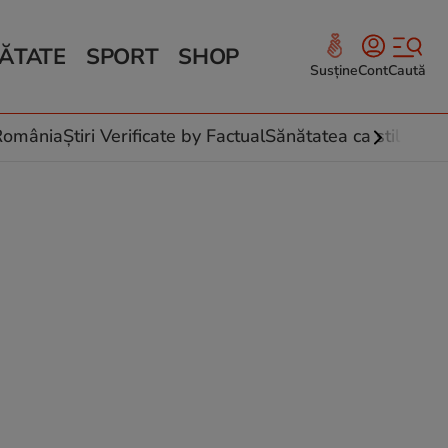
ĂTATE
SPORT
SHOP
Susține
Cont
Caută
Sănătate și Fitness
ce
 culinare
-România
Știri Verificate by Factual
Sănătatea ca stil de vi
 și legume
rea plantelor