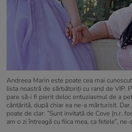
Andreea Marin este poate cea mai cunoscută 
lista noastră de sărbătoriți cu rand de VIP. 
pare să-i fi pierit deloc entuziasmul de a pe
cântărită, după chiar ea ne-a mărturisit. Dar
poate de clar: ”Sunt invitată de Cove (n.r. f
am o zi întreagă cu fiica mea, ca fetele”, ne-