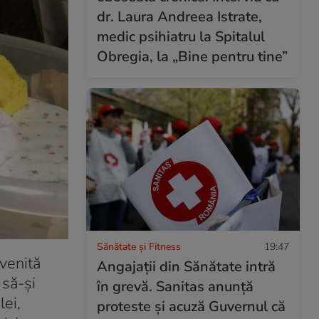
dr. Laura Andreea Istrate,
medic psihiatru la Spitalul
Obregia, la „Bine pentru tine”
Sănătate și Fitness
19:47
venită
Angajații din Sănătate intră
 să-și
în grevă. Sanitas anunță
lei,
proteste și acuză Guvernul că