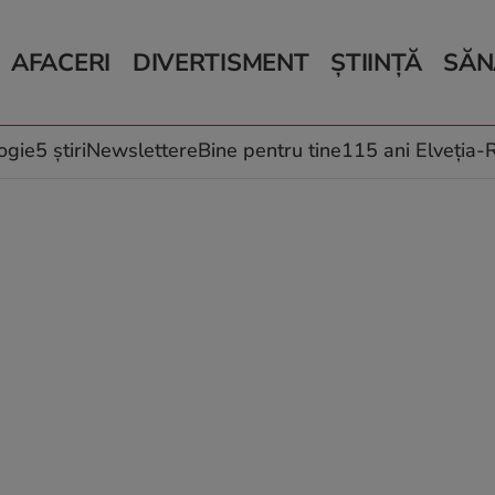
AFACERI
DIVERTISMENT
ȘTIINȚĂ
SĂN
Bani și Afaceri
Monden
Știri Știință
Știri 
Auto
Horoscop
Schimbări climati
Relații
Locuri de muncă
Muzică și Filme
Rețete
ogie
5 știri
Newslettere
Bine pentru tine
115 ani Elveția
Imobiliare.ro
Vacanțe și Cultură
Fructe
eJobs.ro
Îngriji