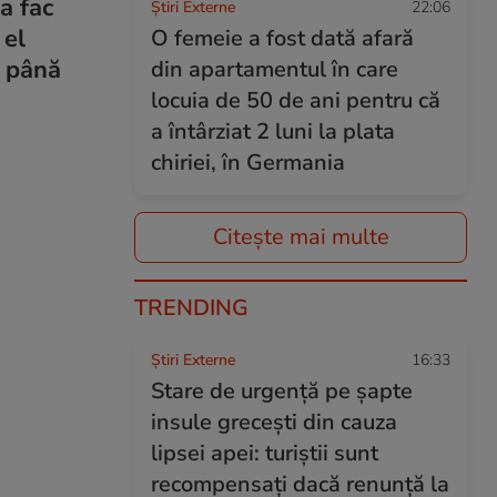
a fac
Știri Externe
22:06
 el
O femeie a fost dată afară
r până
din apartamentul în care
locuia de 50 de ani pentru că
a întârziat 2 luni la plata
chiriei, în Germania
Citește mai multe
TRENDING
Știri Externe
16:33
Stare de urgență pe șapte
insule grecești din cauza
lipsei apei: turiștii sunt
recompensați dacă renunță la