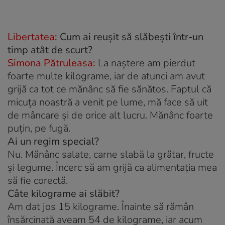
Libertatea:
Cum ai reuşit să slăbeşti într-un
timp atât de scurt?
Simona Pătruleasa:
La naştere am pierdut
foarte multe kilograme, iar de atunci am avut
grijă ca tot ce mănânc să fie sănătos. Faptul că
micuţa noastră a venit pe lume, mă face să uit
de mâncare şi de orice alt lucru. Mănânc foarte
puţin, pe fugă.
Ai un regim special?
Nu. Mănânc salate, carne slabă la grătar, fructe
şi legume. Încerc să am grijă ca alimentaţia mea
să fie corectă.
Câte kilograme ai slăbit?
Am dat jos 15 kilograme. Înainte să rămân
însărcinată aveam 54 de kilograme, iar acum