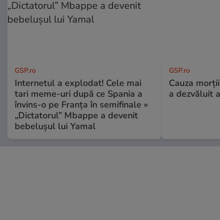
GSP.ro
GSP.ro
Internetul a explodat! Cele mai
Cauza morții
tari meme-uri după ce Spania a
a dezvăluit 
învins-o pe Franța în semifinale »
„Dictatorul” Mbappe a devenit
bebelușul lui Yamal