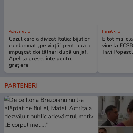
Adevarul.ro
Fanatik.ro
Cazul care a divizat Italia: bijutier
E tot mai cl
condamnat „pe viață” pentru că a
vine la FCSB
împușcat doi tâlhari după un jaf.
Tavi Popesc
Apel la președinte pentru
graţiere
PARTENERI