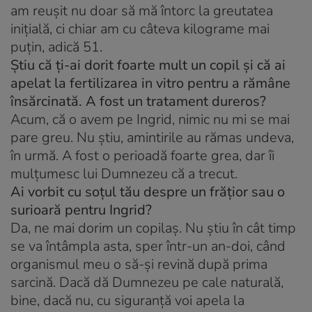
am reuşit nu doar să mă întorc la greutatea
iniţială, ci chiar am cu câteva kilograme mai
puţin, adică 51.
Ştiu că ţi-ai dorit foarte mult un copil şi că ai
apelat la fertilizarea in vitro pentru a rămâne
însărcinată. A fost un tratament dureros?
Acum, că o avem pe Ingrid, nimic nu mi se mai
pare greu. Nu ştiu, amintirile au rămas undeva,
în urmă. A fost o perioadă foarte grea, dar îi
mulţumesc lui Dumnezeu că a trecut.
Ai vorbit cu soţul tău despre un frăţior sau o
surioară pentru Ingrid?
Da, ne mai dorim un copilaş. Nu ştiu în cât timp
se va întâmpla asta, sper într-un an-doi, când
organismul meu o să-şi revină după prima
sarcină. Dacă dă Dumnezeu pe cale naturală,
bine, dacă nu, cu siguranţă voi apela la