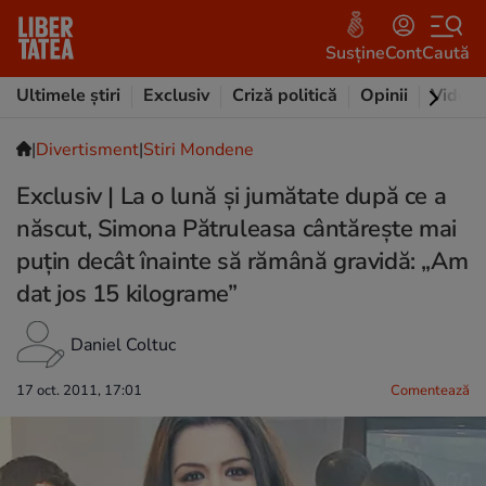
Susține
Cont
Caută
Ultimele știri
Exclusiv
Criză politică
Opinii
Video
|
Divertisment
|
Stiri Mondene
Exclusiv | La o lună şi jumătate după ce a
născut, Simona Pătruleasa cântăreşte mai
puţin decât înainte să rămână gravidă: „Am
dat jos 15 kilograme”
Daniel Coltuc
17 oct. 2011, 17:01
Comentează