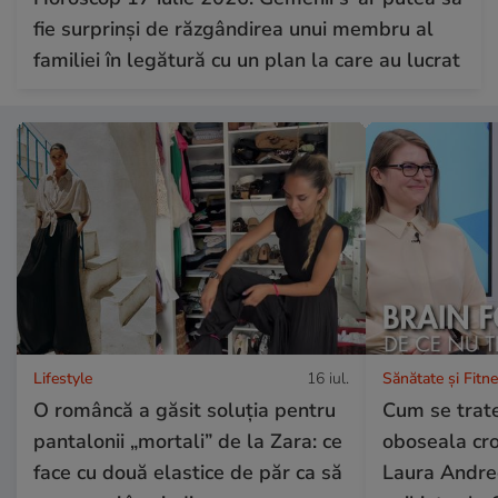
fie surprinși de răzgândirea unui membru al
familiei în legătură cu un plan la care au lucrat
Lifestyle
16 iul.
Sănătate și Fitn
O româncă a găsit soluția pentru
Cum se trate
pantalonii „mortali” de la Zara: ce
oboseala cron
face cu două elastice de păr ca să
Laura Andree