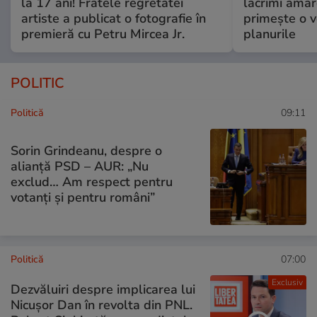
la 17 ani! Fratele regretatei
lacrimi amar
artiste a publicat o fotografie în
primește o v
premieră cu Petru Mircea Jr.
planurile
POLITIC
Politică
09:11
Sorin Grindeanu, despre o
alianță PSD – AUR: „Nu
exclud… Am respect pentru
votanți și pentru români”
Politică
07:00
Exclusiv
Dezvăluiri despre implicarea lui
Nicușor Dan în revolta din PNL.