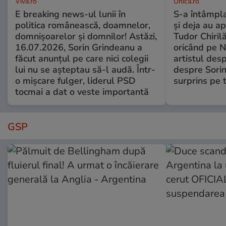
Viva.ro
Unica.ro
E breaking news-ul lunii în
S-a întâmpl
politica românească, doamnelor,
și deja au ap
domnișoarelor și domnilor! Astăzi,
Tudor Chiril
16.07.2026, Sorin Grindeanu a
oricând pe N
făcut anunțul pe care nici colegii
artistul desp
lui nu se așteptau să-l audă. Într-
despre Sorin
o mișcare fulger, liderul PSD
surprins pe 
tocmai a dat o veste importantă
GSP