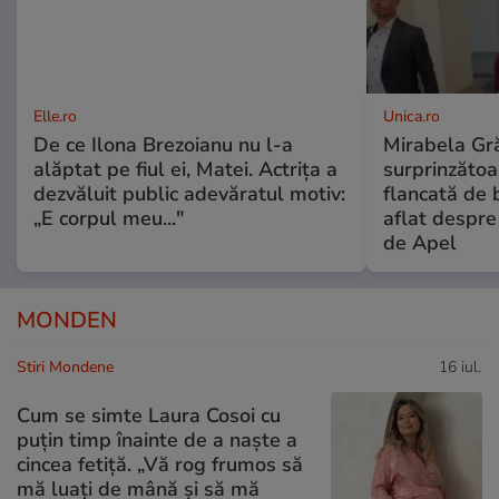
Elle.ro
Unica.ro
De ce Ilona Brezoianu nu l-a
Mirabela Gră
alăptat pe fiul ei, Matei. Actrița a
surprinzătoar
dezvăluit public adevăratul motiv:
flancată de 
„E corpul meu..."
aflat despre
de Apel
MONDEN
Stiri Mondene
16 iul.
Cum se simte Laura Cosoi cu
puțin timp înainte de a naște a
cincea fetiță. „Vă rog frumos să
mă luați de mână și să mă