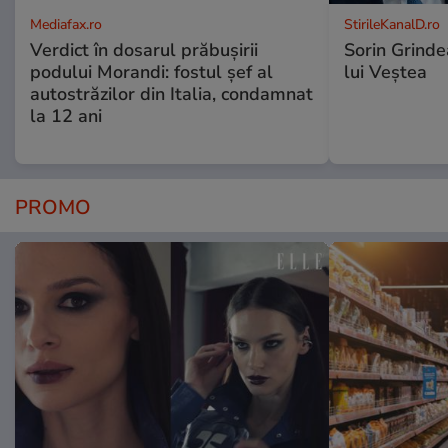
Mediafax.ro
StirileKanalD.ro
Verdict în dosarul prăbușirii
Sorin Grinde
podului Morandi: fostul șef al
lui Veștea
autostrăzilor din Italia, condamnat
la 12 ani
PROMO