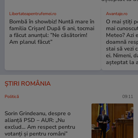
Libertateapentrufemei.ro
Avantaje.ro
Bombă în showbiz! Nuntă mare în
O mai știți 
familia Crișan! După 6 ani, tocmai
mai cunoscu
a făcut anunțul: ”Ne căsătorim!
Meteo? Azi e
Am planul făcut”
doamnă respe
stai să vezi 
ei. Nimeni, d
așteptat la 
ȘTIRI ROMÂNIA
Politică
09:11
Sorin Grindeanu, despre o
alianță PSD – AUR: „Nu
exclud… Am respect pentru
votanți și pentru români”