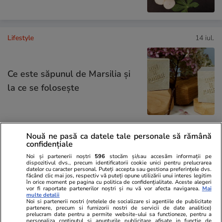
Lifestyle
14 iul.
Ce este săpunul de Marsilia și
la ce se folosește
Nouă ne pasă ca datele tale personale să rămână
Lifestyle
08 iul.
confidențiale
Noi și partenerii noștri
596
stocăm și/sau accesăm informații pe
Ce este Japandi, stilul de
dispozitivul dvs., precum identificatorii cookie unici pentru prelucrarea
datelor cu caracter personal. Puteți accepta sau gestiona preferințele dvs.
amenajare care combină
făcând clic mai jos, respectiv vă puteți opune utilizării unui interes legitim
în orice moment pe pagina cu politica de confidențialitate. Aceste alegeri
minimalismul japonez cu cel
vor fi raportate partenerilor noștri și nu vă vor afecta navigarea.
Mai
multe detalii
Noi si partenerii nostri (retelele de socializare si agentiile de publicitate
scandinav
partenere, precum si furnizorii nostri de servicii de date analitice)
prelucram date pentru a permite website-ului sa functioneze, pentru a
personaliza continutul si anunturile publicitare afisate in functie de