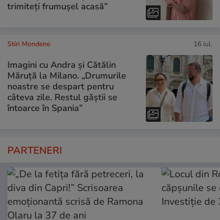
trimiteți frumușel acasă”
Stiri Mondene
16 iul.
Imagini cu Andra și Cătălin
Măruță la Milano. „Drumurile
noastre se despart pentru
câteva zile. Restul găștii se
întoarce în Spania”
PARTENERI