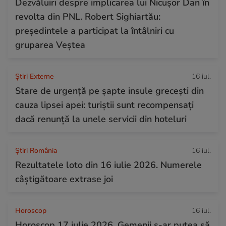
Dezvăluiri despre implicarea lui Nicușor Dan în
revolta din PNL. Robert Sighiartău:
președintele a participat la întâlniri cu
gruparea Veștea
Știri Externe
16 iul.
Stare de urgență pe șapte insule grecești din
cauza lipsei apei: turiștii sunt recompensați
dacă renunță la unele servicii din hoteluri
Știri România
16 iul.
Rezultatele loto din 16 iulie 2026. Numerele
câștigătoare extrase joi
Horoscop
16 iul.
Horoscop 17 iulie 2026. Gemenii s-ar putea să