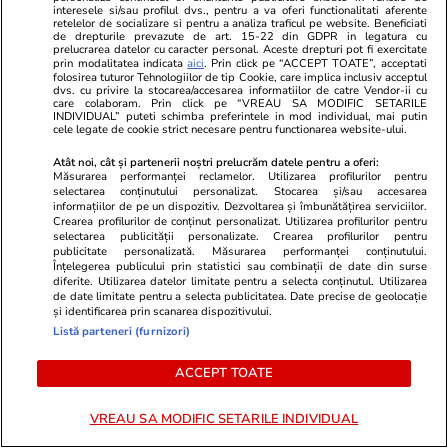
interesele si/sau profilul dvs., pentru a va oferi functionalitati aferente
retelelor de socializare si pentru a analiza traficul pe website. Beneficiati
de drepturile prevazute de art. 15-22 din GDPR in legatura cu
Știri România
07:46
prelucrarea datelor cu caracter personal. Aceste drepturi pot fi exercitate
prin modalitatea indicata
aici
. Prin click pe “ACCEPT TOATE”, acceptati
„Mi-e groază”. Strigătul
Interviu
folosirea tuturor Tehnologiilor de tip Cookie, care implica inclusiv acceptul
dvs. cu privire la stocarea/accesarea informatiilor de catre Vendor-ii cu
medicului Cătălin Cîrstoveanu
care colaboram. Prin click pe “VREAU SA MODIFIC SETARILE
INDIVIDUAL” puteti schimba preferintele in mod individual, mai putin
din secția de ATI de la Marie
cele legate de cookie strict necesare pentru functionarea website-ului.
Curie, care rămâne fără
Atât noi, cât și partenerii noștri prelucrăm datele pentru a oferi:
Măsurarea performanței reclamelor. Utilizarea profilurilor pentru
asistente: „Copiii bolnavi din
selectarea conținutului personalizat. Stocarea și/sau accesarea
informațiilor de pe un dispozitiv. Dezvoltarea și îmbunătățirea serviciilor.
România nu au unde să se
Crearea profilurilor de conținut personalizat. Utilizarea profilurilor pentru
ducă”
selectarea publicității personalizate. Crearea profilurilor pentru
publicitate personalizată. Măsurarea performanței conținutului.
Înțelegerea publicului prin statistici sau combinații de date din surse
diferite. Utilizarea datelor limitate pentru a selecta conținutul. Utilizarea
de date limitate pentru a selecta publicitatea. Date precise de geolocație
Știri România
07:38
și identificarea prin scanarea dispozitivului.
Primăria Capitalei a anunțat ce
Exclusiv
Listă parteneri (furnizori)
se întâmplă cu blocul din
ACCEPT TOATE
Rahova afectat de explozia de
acum 9 luni și cât a plătit pe
VREAU SA MODIFIC SETARILE INDIVIDUAL
chiriile locatarilor evacuați