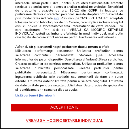
interesele si/sau profilul dvs., pentru a va oferi functionalitati aferente
retelelor de socializare si pentru a analiza traficul pe website. Beneficiati
de drepturile prevazute de art. 15-22 din GDPR in legatura cu
Politică
25 iul.
prelucrarea datelor cu caracter personal. Aceste drepturi pot fi exercitate
prin modalitatea indicata
aici
. Prin click pe “ACCEPT TOATE”, acceptati
Mutarea prin care AUR, S.O.S. și
folosirea tuturor Tehnologiilor de tip Cookie, care implica inclusiv acceptul
POT au făcut front comun în
dvs. cu privire la stocarea/accesarea informatiilor de catre Vendor-ii cu
care colaboram. Prin click pe “VREAU SA MODIFIC SETARILE
opoziție împotriva legii care
INDIVIDUAL” puteti schimba preferintele in mod individual, mai putin
cele legate de cookie strict necesare pentru functionarea website-ului.
permite Armatei să doboare
dronele neautorizate. CCR a
Atât noi, cât și partenerii noștri prelucrăm datele pentru a oferi:
Măsurarea performanței reclamelor. Utilizarea profilurilor pentru
tranșat definitiv disputa
selectarea conținutului personalizat. Stocarea și/sau accesarea
informațiilor de pe un dispozitiv. Dezvoltarea și îmbunătățirea serviciilor.
Crearea profilurilor de conținut personalizat. Utilizarea profilurilor pentru
selectarea publicității personalizate. Crearea profilurilor pentru
Politică
25 iul.
publicitate personalizată. Măsurarea performanței conținutului.
Înțelegerea publicului prin statistici sau combinații de date din surse
Cum a apărut Mirabela
diferite. Utilizarea datelor limitate pentru a selecta conținutul. Utilizarea
de date limitate pentru a selecta publicitatea. Date precise de geolocație
Grădinaru la întâlnirea cu
și identificarea prin scanarea dispozitivului.
președinta Indiei, Droupadi
Listă parteneri (furnizori)
Murmu, la Palatul Cotroceni.
Motivul pentru care a ales o
ACCEPT TOATE
rochie galbenă
VREAU SA MODIFIC SETARILE INDIVIDUAL