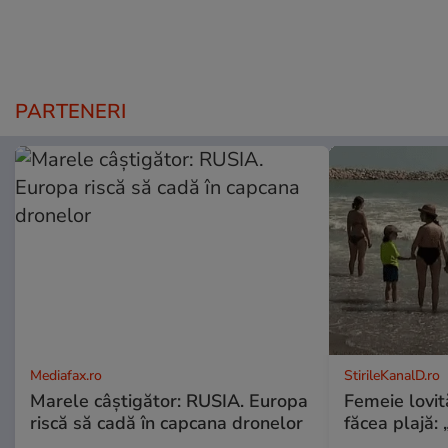
PARTENERI
Mediafax.ro
StirileKanalD.ro
Marele câștigător: RUSIA. Europa
Femeie lovit
riscă să cadă în capcana dronelor
făcea plajă: „