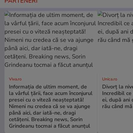
PARTENERI
Viva.ro
Unica.ro
Informația de ultim moment, de
Divorț la nive
la vârful țării, face acum înconjurul
Incredibil ce
presei cu o viteză neașteptată!
ei, după ani 
Nimeni nu credea că se va ajunge
rău când mă
până aici, dar iată-ne, dragi
cetățeni. Breaking news, Sorin
Grindeanu tocmai a făcut anunțul