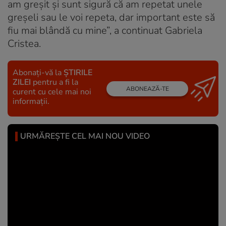
am greșit și sunt sigură că am repetat unele
greșeli sau le voi repeta, dar important este să
fiu mai blândă cu mine”,
a continuat Gabriela
Cristea.
Abonați-vă la
ȘTIRILE
ZILEI
pentru a fi la
ABONEAZĂ-TE
curent cu cele mai noi
informații.
URMĂREȘTE CEL MAI NOU VIDEO