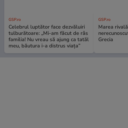
GSP.ro
GSP.ro
Celebrul luptător face dezvăluiri
Marea rivală
tulburătoare: „Mi-am făcut de râs
nerecunoscut
familia! Nu vreau să ajung ca tatăl
Grecia
meu, băutura i-a distrus viața”