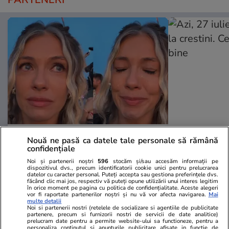
Wowbiz.ro
Redactia.ro
Nouă ne pasă ca datele tale personale să rămână
Andreea Ibacka a izbucnit în
Azi, 27 iuli
confidențiale
plâns! Ce a emoționat-o până la
crestini. Ce s
Noi și partenerii noștri
596
stocăm și/sau accesăm informații pe
dispozitivul dvs., precum identificatorii cookie unici pentru prelucrarea
lacrimi pe vedetă: „Nu-mi mai e
datelor cu caracter personal. Puteți accepta sau gestiona preferințele dvs.
rușine să fiu vulnerabilă”
făcând clic mai jos, respectiv vă puteți opune utilizării unui interes legitim
în orice moment pe pagina cu politica de confidențialitate. Aceste alegeri
vor fi raportate partenerilor noștri și nu vă vor afecta navigarea.
Mai
multe detalii
Noi si partenerii nostri (retelele de socializare si agentiile de publicitate
partenere, precum si furnizorii nostri de servicii de date analitice)
prelucram date pentru a permite website-ului sa functioneze, pentru a
POLITIC
personaliza continutul si anunturile publicitare afisate in functie de