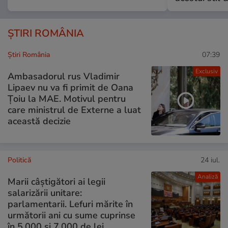
ȘTIRI ROMÂNIA
Știri România
07:39
Exclusiv
Ambasadorul rus Vladimir
Lipaev nu va fi primit de Oana
Țoiu la MAE. Motivul pentru
care ministrul de Externe a luat
această decizie
Politică
24 iul.
Analiză
Marii câștigători ai legii
salarizării unitare:
parlamentarii. Lefuri mărite în
următorii ani cu sume cuprinse
în 5.000 și 7.000 de lei