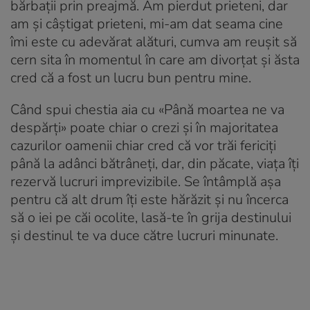
bărbații prin preajmă. Am pierdut prieteni, dar
am și câștigat prieteni, mi-am dat seama cine
îmi este cu adevărat alături, cumva am reușit să
cern sita în momentul în care am divorțat și ăsta
cred că a fost un lucru bun pentru mine.
Când spui chestia aia cu «Până moartea ne va
despărți» poate chiar o crezi și în majoritatea
cazurilor oamenii chiar cred că vor trăi fericiți
până la adânci bătrâneți, dar, din păcate, viața îți
rezervă lucruri imprevizibile. Se întâmplă așa
pentru că alt drum îți este hărăzit și nu încerca
să o iei pe căi ocolite, lasă-te în grija destinului
și destinul te va duce către lucruri minunate.