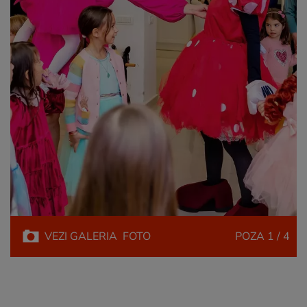
VEZI
GALERIA
FOTO
POZA
1 / 4