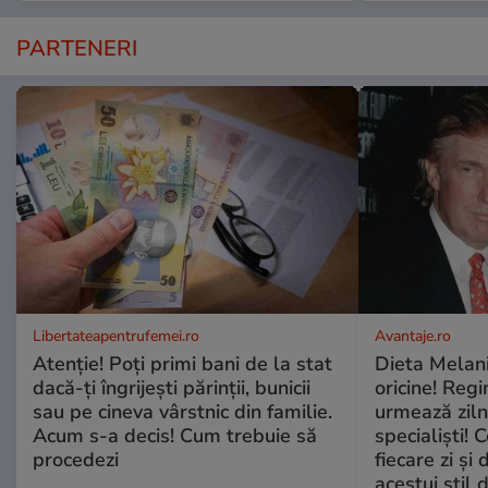
PARTENERI
Libertateapentrufemei.ro
Avantaje.ro
Atenție! Poți primi bani de la stat
Dieta Melan
dacă-ți îngrijești părinții, bunicii
oricine! Regi
sau pe cineva vârstnic din familie.
urmează zilni
Acum s-a decis! Cum trebuie să
specialiști! 
procedezi
fiecare zi și 
acestui stil 