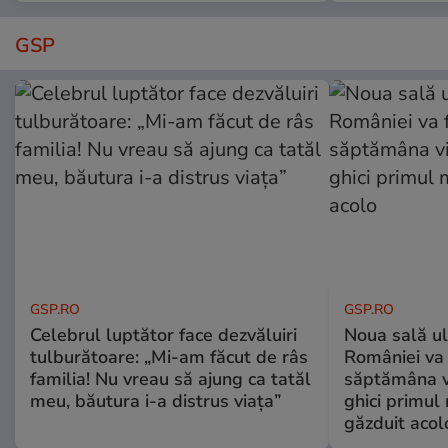
GSP
GSP.RO
GSP.RO
Celebrul luptător face dezvăluiri
Noua sală u
tulburătoare: „Mi-am făcut de râs
României va 
familia! Nu vreau să ajung ca tatăl
săptămâna vi
meu, băutura i-a distrus viața”
ghici primul 
găzduit acol