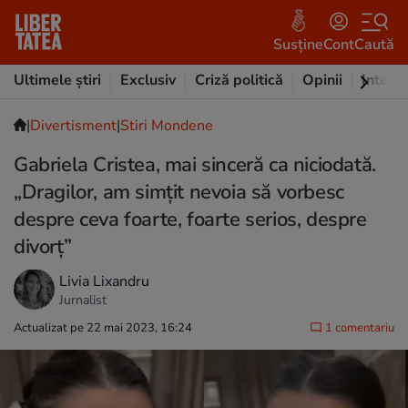
Susține
Cont
Caută
Ultimele știri
Exclusiv
Criză politică
Opinii
Intervi
|
Divertisment
|
Stiri Mondene
Gabriela Cristea, mai sinceră ca niciodată.
„Dragilor, am simțit nevoia să vorbesc
despre ceva foarte, foarte serios, despre
divorț”
Livia Lixandru
Jurnalist
Actualizat pe 22 mai 2023, 16:24
1 comentariu