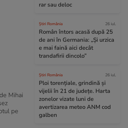
rar sau deloc
Știri România
26 iul.
Român întors acasă după 25
de ani în Germania: „Și urzica
e mai faină aici decât
trandafirii dincolo”
Știri România
26 iul.
Ploi torențiale, grindină și
vijelii în 21 de județe. Harta
 de Mihai
zonelor vizate luni de
sez
avertizarea meteo ANM cod
otul pe
galben