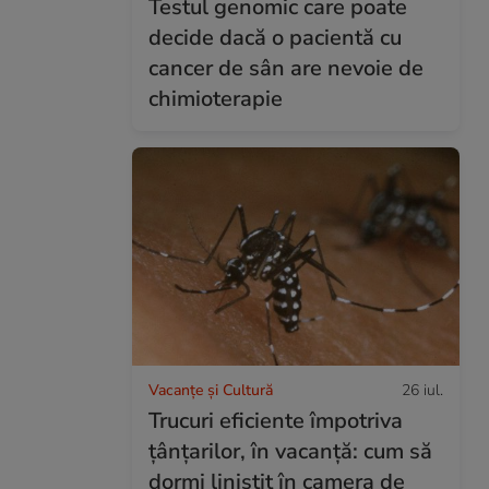
Testul genomic care poate
decide dacă o pacientă cu
cancer de sân are nevoie de
chimioterapie
Vacanțe și Cultură
26 iul.
Trucuri eficiente împotriva
țânțarilor, în vacanță: cum să
dormi liniștit în camera de