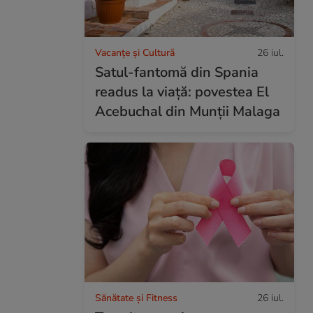
Vacanțe și Cultură
26 iul.
Satul-fantomă din Spania
readus la viață: povestea El
Acebuchal din Munții Malaga
Sănătate și Fitness
26 iul.