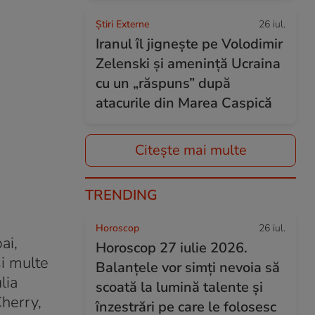
Știri Externe
26 iul.
Iranul îl jignește pe Volodimir
Zelenski și amenință Ucraina
cu un „răspuns” după
atacurile din Marea Caspică
Citește mai multe
TRENDING
Horoscop
26 iul.
ai,
Horoscop 27 iulie 2026.
și multe
Balanțele vor simți nevoia să
lia
scoată la lumină talente și
Cherry,
înzestrări pe care le folosesc