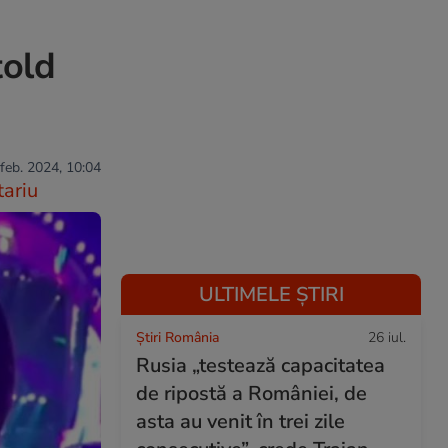
told
 feb. 2024, 10:04
ariu
ULTIMELE ȘTIRI
Știri România
26 iul.
Rusia „testează capacitatea
de ripostă a României, de
asta au venit în trei zile