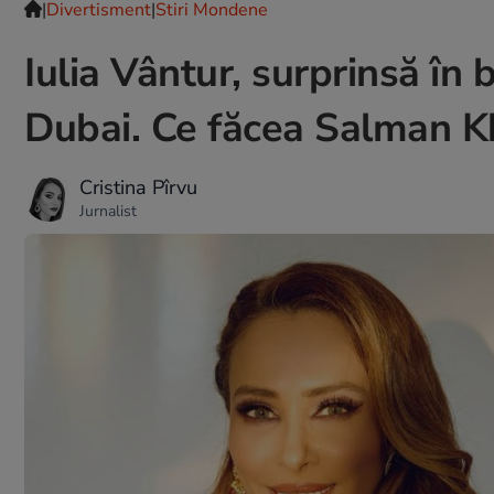
|
Divertisment
|
Stiri Mondene
Iulia Vântur, surprinsă în 
Dubai. Ce făcea Salman Kha
Cristina Pîrvu
Jurnalist