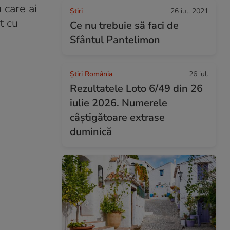
 care ai
Ştiri
26 iul. 2021
t cu
Ce nu trebuie să faci de
Sfântul Pantelimon
Știri România
26 iul.
Rezultatele Loto 6/49 din 26
iulie 2026. Numerele
câștigătoare extrase
duminică