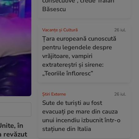
consecutive”, crede Traian
Băsescu
Vacanțe și Cultură
26 iul.
Țara europeană cunoscută
pentru legendele despre
vrăjitoare, vampiri
extratereștri și sirene:
„Teoriile înfloresc”
Știri Externe
26 iul.
Sute de turiști au fost
evacuați pe mare din cauza
unui incendiu izbucnit într-o
nite, în
stațiune din Italia
a revăzut