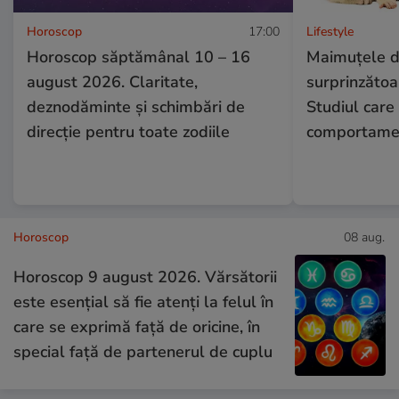
Horoscop
17:00
Lifestyle
Horoscop săptămânal 10 – 16
Maimuțele de
august 2026. Claritate,
surprinzătoa
deznodăminte și schimbări de
Studiul care
direcție pentru toate zodiile
comportamen
Horoscop
08 aug.
Horoscop 9 august 2026. Vărsătorii
este esențial să fie atenți la felul în
care se exprimă față de oricine, în
special față de partenerul de cuplu