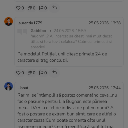
0
0
0
laurentiu1779
25.05.2026, 13:38
Gabbibo
•
24.05.2026, 15:59
"aughh"...? Ai incercat sa citesti mai mult decat
titlul si te-a lovit cefaleea? Culmea, primesti si
aprecieri...
Pe modelul Poliției, unii citesc primele 24 de
caractere și trag concluzii.
0
0
0
Lianat
25.05.2026, 17:44
Rar mi se întâmplă să postez comentând ceva...nu
fac o pasiune pentru Lia Bugnar, este părerea
mea....DAR...ce fel de indivizi de putem numi? A
fost o postare de extrem bun simț, care de altfel o
caracterizează!Cum poate comenta câte unul
asemenea inepții? Ce mă revoltă...că sunt tot mai