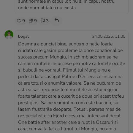
sunt normale in capul lor; nu si in capul nostru
unde normalitatea nu exista
9
9
3
bogat
24.05.2026, 11:05
Doamna a punctat bine, suntem o natie foarte
ciudata care gasim probleme la orice conational de
succes precum Mungiu, in schimb adoram sa ne
cainam multele insuccese pe motiv ca fortele oculte
si bubulii ne vor raul. Filmul lui Mungiu nu e
perfect dar a castigat Palme d’Or ceea ce inseamna
ca are totusi o anumita valoare. Sa ne bucuram de
asta si sa-i recunoastem meritele acestui regizor
foarte talentat care a cucerit de doua ori acest trofeu
prestigios. Sa ne reamintim cum este bucuria, sa
lasam frustrarile deoparte. Totusi, parerea mea de
nespecialist e ca Fjord e ceva mai interesant decat
One battle after another care a rupt la Oscaruri si
care, cumva la fel ca filmul lui Mungiu, nu are o