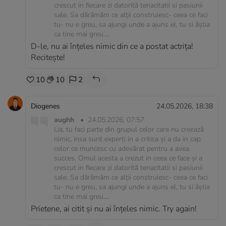
crescut in fiecare zi datorită tenacitatii si pasiunii
sale. Sa dărâmăm ce alții construiesc- ceea ce faci
tu- nu e greu, sa ajungi unde a ajuns el, tu si ăștia
ca tine mai greu....
D-le, nu ai înțeles nimic din ce a postat actrița!
Recitește!
10
10
2
Diogenes
24.05.2026, 18:38
aughh
•
24.05.2026, 07:57
Lia, tu faci parte din grupul celor care nu creează
nimic, insa sunt experți in a critica și a da in cap
celor ce muncesc cu adevărat pentru a avea
succes. Omul acesta a crezut in ceea ce face și a
crescut in fiecare zi datorită tenacitatii si pasiunii
sale. Sa dărâmăm ce alții construiesc- ceea ce faci
tu- nu e greu, sa ajungi unde a ajuns el, tu si ăștia
ca tine mai greu....
Prietene, ai citit și nu ai înțeles nimic. Try again!