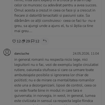
nimic, insa sunt experți in a critica și a da in cap
celor ce muncesc cu adevărat pentru a avea succes.
Omul acesta a crezut in ceea ce face și a crescut in
fiecare zi datorită tenacitatii si pasiunii sale. Sa
dărâmăm ce alții construiesc- ceea ce faci tu- nu e
greu, sa ajungi unde a ajuns el, tu si ăștia ca tine
mai greu....
12
29
12
danciuche
24.05.2026, 11:04
in general romanii nu respecta nicio lege, nici
legiuitorii nu o fac, vezi de exemplu legile circulatiei
rutiere, oaiureala stufoasa si care ca urmare toate
ambuteiajele posibile si ignorarea lor chiar de
politisti; nu e de mirare ca mentalitatea romanilor
este una a dezorganizarii, lipsei de control, ceea ce
se vede foarte bine in modul in care tara e
guivernata; in norvegia, in west, in general, lumea
este civilizata in sensul ca respecta legile fiindca