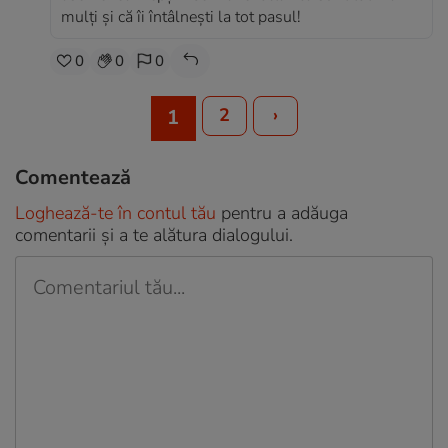
mulți și că îi întâlnești la tot pasul!
0
0
0
2
›
1
Comentează
Loghează-te în contul tău
pentru a adăuga
comentarii și a te alătura dialogului.