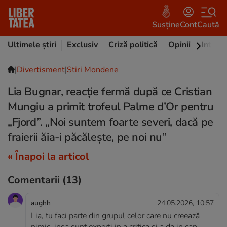
Susține
Cont
Caută
Ultimele știri
Exclusiv
Criză politică
Opinii
Intervi
|
Divertisment
|
Stiri Mondene
Lia Bugnar, reacție fermă după ce Cristian
Mungiu a primit trofeul Palme d’Or pentru
„Fjord”. „Noi suntem foarte severi, dacă pe
fraierii ăia-i păcălește, pe noi nu”
« Înapoi la articol
Comentarii
(13)
aughh
24.05.2026, 10:57
Lia, tu faci parte din grupul celor care nu creează