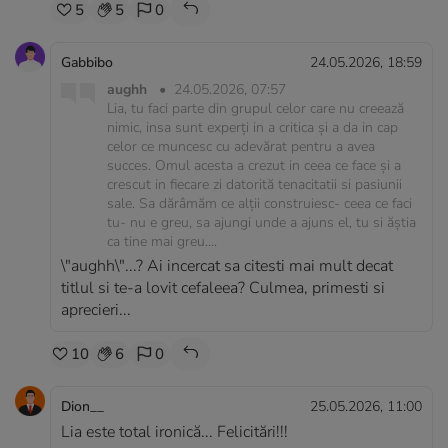
5
5
0
Gabbibo
24.05.2026, 18:59
aughh
•
24.05.2026, 07:57
Lia, tu faci parte din grupul celor care nu creează
nimic, insa sunt experți in a critica și a da in cap
celor ce muncesc cu adevărat pentru a avea
succes. Omul acesta a crezut in ceea ce face și a
crescut in fiecare zi datorită tenacitatii si pasiunii
sale. Sa dărâmăm ce alții construiesc- ceea ce faci
tu- nu e greu, sa ajungi unde a ajuns el, tu si ăștia
ca tine mai greu....
\"aughh\"...? Ai incercat sa citesti mai mult decat
titlul si te-a lovit cefaleea? Culmea, primesti si
aprecieri...
10
6
0
Dion__
25.05.2026, 11:00
Lia este total ironică... Felicitări!!!