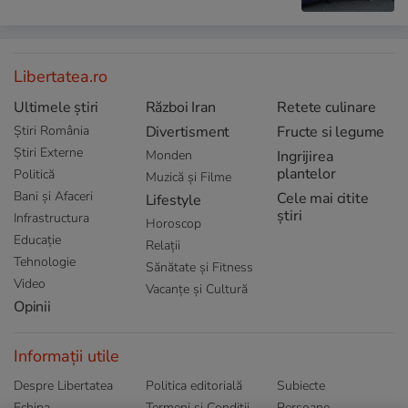
Libertatea.ro
Ultimele știri
Război Iran
Retete culinare
Știri România
Divertisment
Fructe si legume
Știri Externe
Monden
Ingrijirea
plantelor
Politică
Muzică și Filme
Bani și Afaceri
Cele mai citite
Lifestyle
știri
Infrastructura
Horoscop
Educație
Relații
Tehnologie
Sănătate și Fitness
Video
Vacanțe și Cultură
Opinii
Informații utile
Despre Libertatea
Politica editorială
Subiecte
Echipa
Termeni și Conditii
Persoane