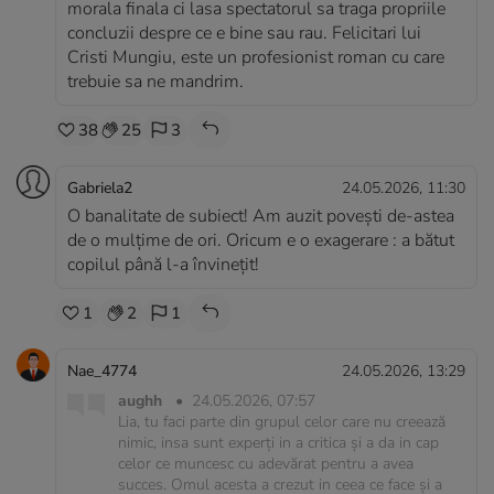
morala finala ci lasa spectatorul sa traga propriile
concluzii despre ce e bine sau rau. Felicitari lui
Cristi Mungiu, este un profesionist roman cu care
trebuie sa ne mandrim.
38
25
3
Gabriela2
24.05.2026, 11:30
O banalitate de subiect! Am auzit poveşti de-astea
de o mulțime de ori. Oricum e o exagerare : a bătut
copilul până l-a învinețit!
1
2
1
Nae_4774
24.05.2026, 13:29
aughh
•
24.05.2026, 07:57
Lia, tu faci parte din grupul celor care nu creează
nimic, insa sunt experți in a critica și a da in cap
celor ce muncesc cu adevărat pentru a avea
succes. Omul acesta a crezut in ceea ce face și a