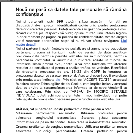
Publicitate
Abonamente
Sitemap
Nouă ne pasă ca datele tale personale să rămână
confidențiale
Politica de
Autori
confidențialitate
Noi și partenerii noștri
596
stocăm și/sau accesăm informații pe
dispozitivul dvs., precum identificatorii cookie unici pentru prelucrarea
datelor cu caracter personal. Puteți accepta sau gestiona preferințele dvs.
Ringier România
făcând clic mai jos, respectiv vă puteți opune utilizării unui interes legitim
în orice moment pe pagina cu politica de confidențialitate. Aceste alegeri
vor fi raportate partenerilor noștri și nu vă vor afecta navigarea.
Mai
Libertatea pentru
ELLE
Locuri de muncă
multe detalii
femei
Noi si partenerii nostri (retelele de socializare si agentiile de publicitate
Gazeta Sporturilor
Imobiliare.ro
partenere, precum si furnizorii nostri de servicii de date analitice)
Unica.ro
prelucram date pentru a permite website-ului sa functioneze, pentru a
Stiri mondene
Jobradar24
personaliza continutul si anunturile publicitare afisate in functie de
Program TV
interesele si/sau profilul dvs., pentru a va oferi functionalitati aferente
Calculator sarcina
Imoradar24
retelelor de socializare si pentru a analiza traficul pe website. Beneficiati
Avantaje
Ajută Copiii
Colecții Libertatea
de drepturile prevazute de art. 15-22 din GDPR in legatura cu
prelucrarea datelor cu caracter personal. Aceste drepturi pot fi exercitate
prin modalitatea indicata
aici
. Prin click pe “ACCEPT TOATE”, acceptati
Pariază responsabil! Decizia ONJN nr. 821/25.09.2025.
folosirea tuturor Tehnologiilor de tip Cookie, care implica inclusiv acceptul
dvs. cu privire la stocarea/accesarea informatiilor de catre Vendor-ii cu
Jocurile de noroc sunt interzise minorilor.
care colaboram. Prin click pe “VREAU SA MODIFIC SETARILE
INDIVIDUAL” puteti schimba preferintele in mod individual, mai putin
cele legate de cookie strict necesare pentru functionarea website-ului.
© 2026 Ringier Romania. Toate drepturile rezervate
Atât noi, cât și partenerii noștri prelucrăm datele pentru a oferi:
Măsurarea performanței reclamelor. Utilizarea profilurilor pentru
selectarea conținutului personalizat. Stocarea și/sau accesarea
informațiilor de pe un dispozitiv. Dezvoltarea și îmbunătățirea serviciilor.
Crearea profilurilor de conținut personalizat. Utilizarea profilurilor pentru
Actualizare preferințe cookies
selectarea publicității personalizate. Crearea profilurilor pentru