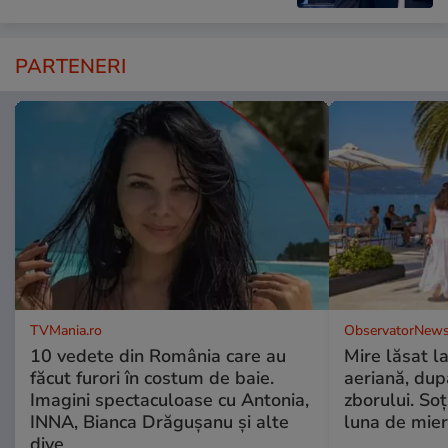
PARTENERI
TVMania.ro
ObservatorNews
10 vedete din România care au
Mire lăsat l
făcut furori în costum de baie.
aeriană, du
Imagini spectaculoase cu Antonia,
zborului. Soţ
INNA, Bianca Drăgușanu și alte
luna de mie
dive