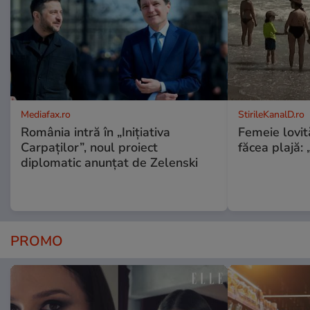
Mediafax.ro
StirileKanalD.ro
România intră în „Inițiativa
Femeie lovit
Carpaților”, noul proiect
făcea plajă: „
diplomatic anunțat de Zelenski
PROMO