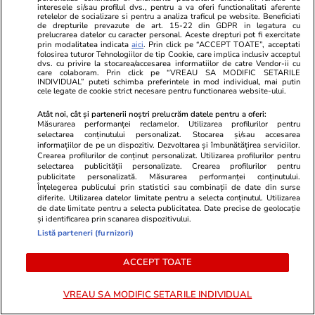
interesele si/sau profilul dvs., pentru a va oferi functionalitati aferente
retelelor de socializare si pentru a analiza traficul pe website. Beneficiati
de drepturile prevazute de art. 15-22 din GDPR in legatura cu
prelucrarea datelor cu caracter personal. Aceste drepturi pot fi exercitate
prin modalitatea indicata
aici
. Prin click pe “ACCEPT TOATE”, acceptati
folosirea tuturor Tehnologiilor de tip Cookie, care implica inclusiv acceptul
dvs. cu privire la stocarea/accesarea informatiilor de catre Vendor-ii cu
care colaboram. Prin click pe “VREAU SA MODIFIC SETARILE
Sănătate și Fitness
16:00
Lifestyle
INDIVIDUAL” puteti schimba preferintele in mod individual, mai putin
cele legate de cookie strict necesare pentru functionarea website-ului.
Medicii sunt speriați de noua
Șofer de TIR,
Atât noi, cât și partenerii noștri prelucrăm datele pentru a oferi:
platformă E-Sănătatea Mea, unde
poliția, i-a 
Măsurarea performanței reclamelor. Utilizarea profilurilor pentru
selectarea conținutului personalizat. Stocarea și/sau accesarea
pacienții se programează singuri
camion și nu
informațiilor de pe un dispozitiv. Dezvoltarea și îmbunătățirea serviciilor.
la doctor
drumul din G
Crearea profilurilor de conținut personalizat. Utilizarea profilurilor pentru
selectarea publicității personalizate. Crearea profilurilor pentru
publicitate personalizată. Măsurarea performanței conținutului.
Înțelegerea publicului prin statistici sau combinații de date din surse
diferite. Utilizarea datelor limitate pentru a selecta conținutul. Utilizarea
de date limitate pentru a selecta publicitatea. Date precise de geolocație
Lifestyle
01 aug.
și identificarea prin scanarea dispozitivului.
Listă parteneri (furnizori)
Cum se face cafeaua la presa
ACCEPT TOATE
franceză – cum funcționează și
care sunt avantajele
VREAU SA MODIFIC SETARILE INDIVIDUAL