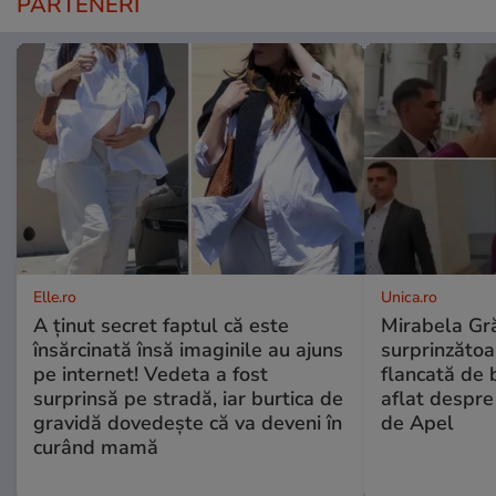
PARTENERI
Elle.ro
Unica.ro
A ținut secret faptul că este
Mirabela Gră
însărcinată însă imaginile au ajuns
surprinzătoar
pe internet! Vedeta a fost
flancată de 
surprinsă pe stradă, iar burtica de
aflat despre
gravidă dovedește că va deveni în
de Apel
curând mamă