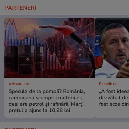
PARTENERI
Adevarul.ro
Fanatik.ro
Specula de la pompă? România,
„A fost ideea
campioana scumpirii motorinei,
dezvăluit de
deși are petrol și rafinării. Marți,
fost scos din
prețul a ajuns la 10,98 lei