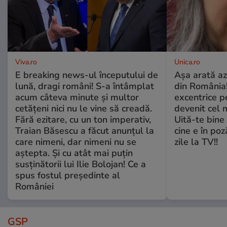
Viva.ro
Unica.ro
E breaking news-ul începutului de
Așa arată az
lună, dragi români! S-a întâmplat
din România!
acum câteva minute și multor
excentrice pe
cetățeni nici nu le vine să creadă.
devenit cel 
Fără ezitare, cu un ton imperativ,
Uită-te bine 
Traian Băsescu a făcut anunțul la
cine e în poz
care nimeni, dar nimeni nu se
zile la TV!!
aștepta. Și cu atât mai puțin
susținătorii lui Ilie Bolojan! Ce a
spus fostul președinte al
României
GSP