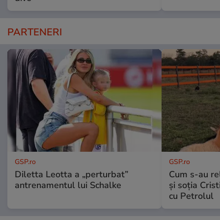
PARTENERI
GSP.ro
GSP.ro
Diletta Leotta a „perturbat”
Cum s-au re
antrenamentul lui Schalke
și soția Cris
cu Petrolul