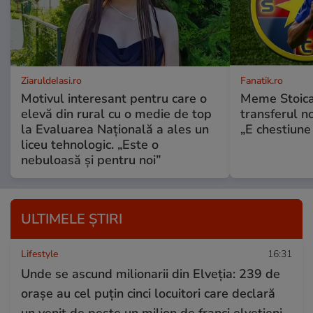
ZiaruldeIasi.ro
Fanatik.ro
Motivul interesant pentru care o
Meme Stoica
elevă din rural cu o medie de top
transferul n
la Evaluarea Națională a ales un
„E chestiune 
liceu tehnologic. „Este o
nebuloasă și pentru noi”
ULTIMELE ȘTIRI
Lifestyle
16:31
Unde se ascund milionarii din Elveția: 239 de
orașe au cel puțin cinci locuitori care declară
un venit de peste un milion de franci elvețieni