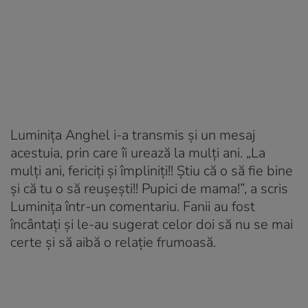
Luminița Anghel i-a transmis și un mesaj
acestuia, prin care îi urează la mulți ani. „
La
mulți ani, fericiți și împliniți!! Știu că o să fie bine
și că tu o să reușești!! Pupici de mama!”, a scris
Luminița într-un comentariu. Fanii au fost
încântați și le-au sugerat celor doi să nu se mai
certe și să aibă o relație frumoasă.