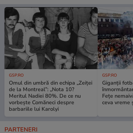
GSP.RO
GSP.RO
Omul din umbră din echipa „Zeiței
Giganții fotb
de la Montreal”: „Nota 10?
înmormântare
Meritul Nadiei 80%. De ce nu
Fețe nemaivă
vorbește Comăneci despre
ceva vreme ș
barbariile lui Karolyi
PARTENERI