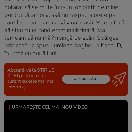
hotărât să se mute într-un loc plătit de mine
pentru că la noi acasă nu respecta orele pe
care le impuneam ca să vină acasă. Mi-era frică
să stau cu el când eram însărcinată! Mă
temeam să nu mă împingă pe scări! Spărgea
prin casă”, a spus Luminița Anghel la Kanal D,
în urmă cu două luni.
Abonați-vă la
ȘTIRILE
ZILEI
pentru a fi la
ABONEAZĂ-TE
curent cu cele mai noi
informații.
URMĂREȘTE CEL MAI NOU VIDEO