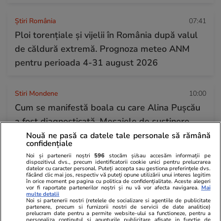
Știri România
07:41
Ploi torențiale și vijelii în România după valul
de căldură extremă. Prognoza meteo ANM
pentru perioada 4-31 august 2026
Stiri Mondene
10:00
Cum se manifestă boala cu care Alina Pușcău
a fost diagnosticată. Mesajele de susținere
primite de la Dan Alexa și Olga Barcari
Nouă ne pasă ca datele tale personale să rămână
confidențiale
Noi și partenerii noștri
596
stocăm și/sau accesăm informații pe
dispozitivul dvs., precum identificatorii cookie unici pentru prelucrarea
datelor cu caracter personal. Puteți accepta sau gestiona preferințele dvs.
făcând clic mai jos, respectiv vă puteți opune utilizării unui interes legitim
în orice moment pe pagina cu politica de confidențialitate. Aceste alegeri
vor fi raportate partenerilor noștri și nu vă vor afecta navigarea.
Mai
multe detalii
Noi si partenerii nostri (retelele de socializare si agentiile de publicitate
partenere, precum si furnizorii nostri de servicii de date analitice)
prelucram date pentru a permite website-ului sa functioneze, pentru a
personaliza continutul si anunturile publicitare afisate in functie de