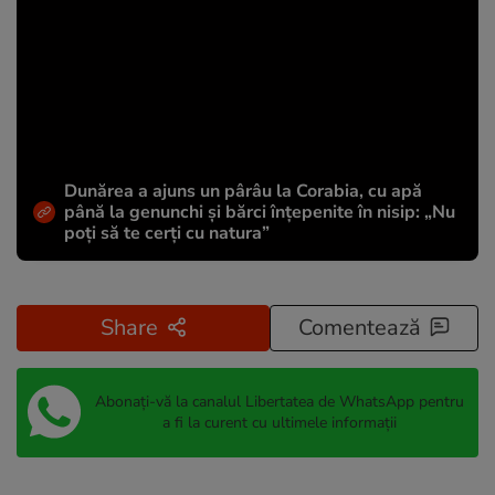
Dunărea a ajuns un pârâu la Corabia, cu apă
până la genunchi și bărci înțepenite în nisip: „Nu
poți să te cerți cu natura”
Share
Comentează
Abonați-vă la canalul Libertatea de WhatsApp pentru
a fi la curent cu ultimele informații