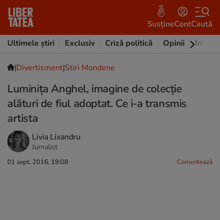
Susține
Cont
Caută
Ultimele știri
Exclusiv
Criză politică
Opinii
Intervi
|
Divertisment
|
Stiri Mondene
Luminița Anghel, imagine de colecție
alături de fiul adoptat. Ce i-a transmis
artista
Livia Lixandru
Jurnalist
01 sept. 2016, 19:08
Comentează