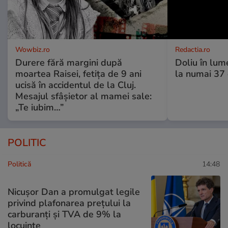
Wowbiz.ro
Redactia.ro
Durere fără margini după
Doliu în lume
moartea Raisei, fetița de 9 ani
la numai 37 d
ucisă în accidentul de la Cluj.
Mesajul sfâșietor al mamei sale:
„Te iubim…”
POLITIC
Politică
14:48
Nicușor Dan a promulgat legile
privind plafonarea prețului la
carburanți și TVA de 9% la
locuințe