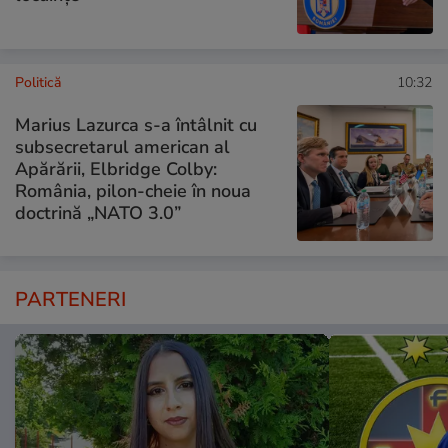
Politică
10:32
Marius Lazurca s-a întâlnit cu
subsecretarul american al
Apărării, Elbridge Colby:
România, pilon-cheie în noua
doctrină „NATO 3.0”
PARTENERI