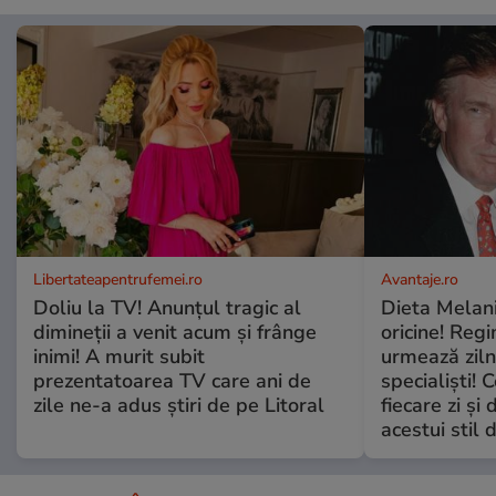
Libertateapentrufemei.ro
Avantaje.ro
Doliu la TV! Anunțul tragic al
Dieta Melan
dimineții a venit acum și frânge
oricine! Regi
inimi! A murit subit
urmează zilni
prezentatoarea TV care ani de
specialiști! 
zile ne-a adus știri de pe Litoral
fiecare zi și 
acestui stil 