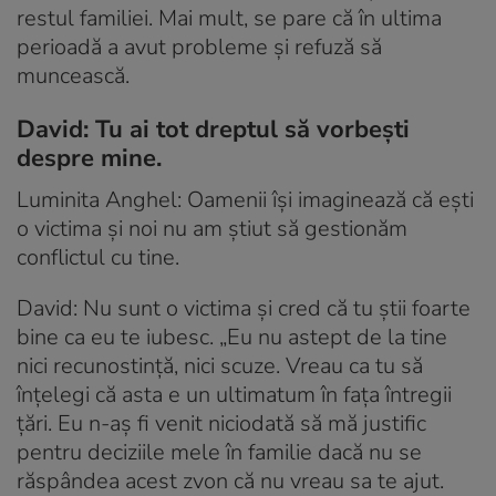
restul familiei. Mai mult, se pare că în ultima
perioadă a avut probleme și refuză să
muncească.
David: Tu ai tot dreptul să vorbești
despre mine.
Luminita Anghel: Oamenii își imaginează că ești
o victima și noi nu am știut să gestionăm
conflictul cu tine.
David: Nu sunt o victima și cred că tu știi foarte
bine ca eu te iubesc. „Eu nu astept de la tine
nici recunostință, nici scuze. Vreau ca tu să
înțelegi că asta e un ultimatum în fața întregii
țări. Eu n-aș fi venit niciodată să mă justific
pentru deciziile mele în familie dacă nu se
răspândea acest zvon că nu vreau sa te ajut.