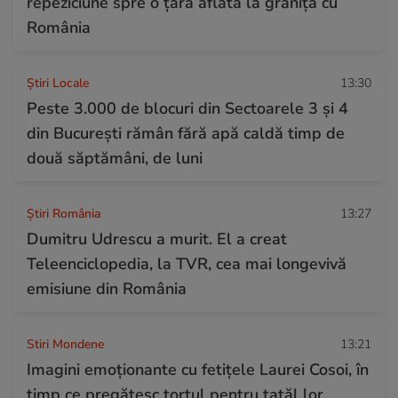
repeziciune spre o țară aflată la granița cu
România
Știri Locale
13:30
Peste 3.000 de blocuri din Sectoarele 3 și 4
din București rămân fără apă caldă timp de
două săptămâni, de luni
Știri România
13:27
Dumitru Udrescu a murit. El a creat
Teleenciclopedia, la TVR, cea mai longevivă
emisiune din România
Stiri Mondene
13:21
Imagini emoționante cu fetițele Laurei Cosoi, în
timp ce pregătesc tortul pentru tatăl lor.