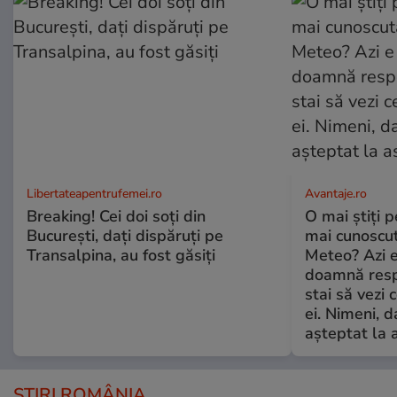
Libertateapentrufemei.ro
Avantaje.ro
Breaking! Cei doi soți din
O mai știți 
București, dați dispăruți pe
mai cunoscu
Transalpina, au fost găsiți
Meteo? Azi e
doamnă respe
stai să vezi 
ei. Nimeni, d
așteptat la 
ȘTIRI ROMÂNIA