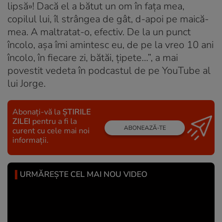
lipsă»! Dacă el a bătut un om în fața mea,
copilul lui, îl strângea de gât, d-apoi pe maică-
mea. A maltratat-o, efectiv. De la un punct
încolo, așa îmi amintesc eu, de pe la vreo 10 ani
încolo, în fiecare zi, bătăi, țipete…”, a mai
povestit vedeta în podcastul de pe YouTube al
lui Jorge.
Abonați-vă la
ȘTIRILE
ZILEI
pentru a fi la
ABONEAZĂ-TE
curent cu cele mai noi
informații.
URMĂREȘTE CEL MAI NOU VIDEO