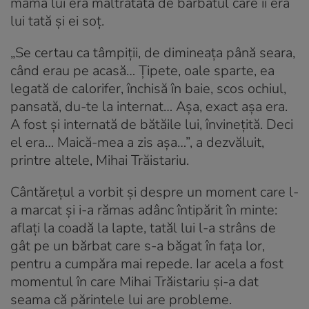
mama lui era maltratată de bărbatul care îi era
lui tată și ei soț.
„Se certau ca tâmpiții, de dimineața până seara,
când erau pe acasă… Țipete, oale sparte, ea
legată de calorifer, închisă în baie, scos ochiul,
pansată, du-te la internat… Așa, exact așa era.
A fost și internată de bătăile lui, învinețită. Deci
el era… Maică-mea a zis așa…”, a dezvăluit,
printre altele, Mihai Trăistariu.
Cântărețul a vorbit și despre un moment care l-
a marcat și i-a rămas adânc întipărit în minte:
aflați la coadă la lapte, tatăl lui l-a strâns de
gât pe un bărbat care s-a băgat în fața lor,
pentru a cumpăra mai repede. Iar acela a fost
momentul în care Mihai Trăistariu și-a dat
seama că părintele lui are probleme.