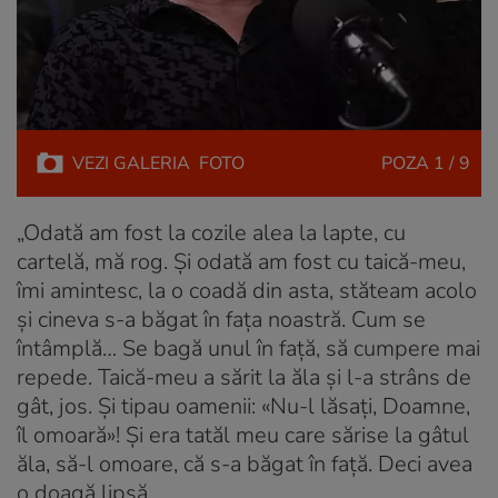
VEZI
GALERIA
FOTO
POZA
1 / 9
„Odată am fost la cozile alea la lapte, cu
cartelă, mă rog. Și odată am fost cu taică-meu,
îmi amintesc, la o coadă din asta, stăteam acolo
și cineva s-a băgat în fața noastră. Cum se
întâmplă… Se bagă unul în față, să cumpere mai
repede. Taică-meu a sărit la ăla și l-a strâns de
gât, jos. Și tipau oamenii: «Nu-l lăsați, Doamne,
îl omoară»! Și era tatăl meu care sărise la gâtul
ăla, să-l omoare, că s-a băgat în față. Deci avea
o doagă lipsă.