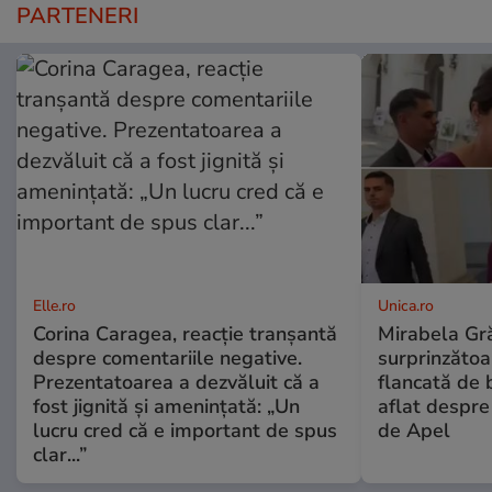
PARTENERI
Elle.ro
Unica.ro
Corina Caragea, reacție tranșantă
Mirabela Gră
despre comentariile negative.
surprinzătoar
Prezentatoarea a dezvăluit că a
flancată de 
fost jignită și amenințată: „Un
aflat despre
lucru cred că e important de spus
de Apel
clar...”