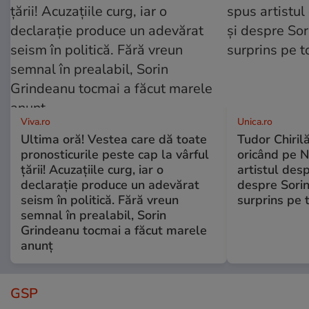
Viva.ro
Unica.ro
Ultima oră! Vestea care dă toate
Tudor Chiril
pronosticurile peste cap la vârful
oricând pe N
țării! Acuzațiile curg, iar o
artistul desp
declarație produce un adevărat
despre Sorin
seism în politică. Fără vreun
surprins pe 
semnal în prealabil, Sorin
Grindeanu tocmai a făcut marele
anunț
GSP