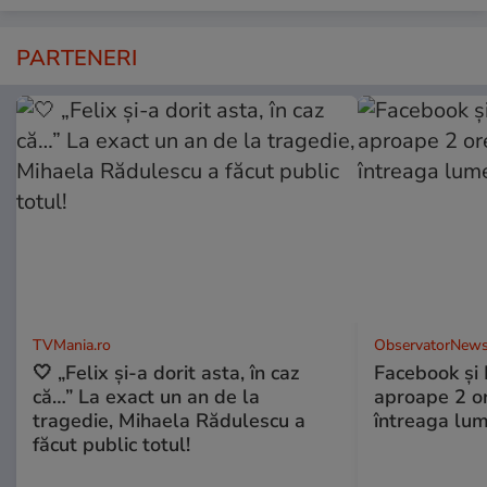
PARTENERI
TVMania.ro
ObservatorNews
🤍 „Felix și-a dorit asta, în caz
Facebook și 
că…” La exact un an de la
aproape 2 ore
tragedie, Mihaela Rădulescu a
întreaga lum
făcut public totul!