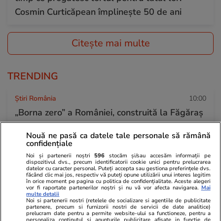
Cosmin Curticăpean împlinește 50 de ani
Citește mai multe
TRENDING
Știri România
10:00
„Borna zero” a României, construită la Făgăraș
cu fonduri UE. Un catarg de 30 de metri va
Nouă ne pasă ca datele tale personale să rămână
marca centrul geografic exact al țării
confidențiale
Noi și partenerii noștri
596
stocăm și/sau accesăm informații pe
dispozitivul dvs., precum identificatorii cookie unici pentru prelucrarea
datelor cu caracter personal. Puteți accepta sau gestiona preferințele dvs.
Fotbal
18 iul.
făcând clic mai jos, respectiv vă puteți opune utilizării unui interes legitim
în orice moment pe pagina cu politica de confidențialitate. Aceste alegeri
La ce oră e Spania – Argentina, finala
vor fi raportate partenerilor noștri și nu vă vor afecta navigarea.
Mai
multe detalii
Campionatului Mondial de fotbal din 2026, și
Noi si partenerii nostri (retelele de socializare si agentiile de publicitate
partenere, precum si furnizorii nostri de servicii de date analitice)
cine transmite meciul la TV
prelucram date pentru a permite website-ului sa functioneze, pentru a
personaliza continutul si anunturile publicitare afisate in functie de