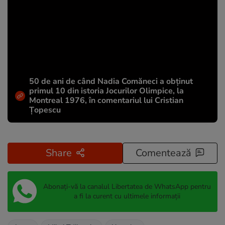
50 de ani de când Nadia Comăneci a obţinut
primul 10 din istoria Jocurilor Olimpice, la
Montreal 1976, în comentariul lui Cristian
Țopescu
Share
Comentează
Abonați-vă la canalul Libertatea de WhatsApp pentru
a fi la curent cu ultimele informații