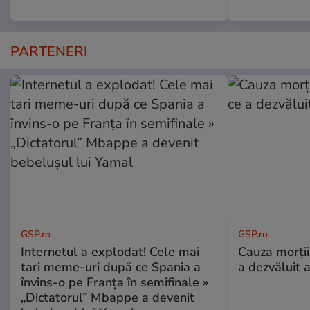
PARTENERI
GSP.ro
GSP.ro
Internetul a explodat! Cele mai
Cauza morții
tari meme-uri după ce Spania a
a dezvăluit 
învins-o pe Franța în semifinale »
„Dictatorul” Mbappe a devenit