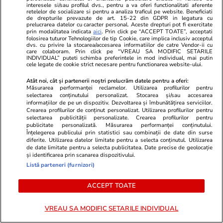
interesele si/sau profilul dvs., pentru a va oferi functionalitati aferente
retelelor de socializare si pentru a analiza traficul pe website. Beneficiati
de drepturile prevazute de art. 15-22 din GDPR in legatura cu
Horoscop
17 iul.
prelucrarea datelor cu caracter personal. Aceste drepturi pot fi exercitate
prin modalitatea indicata
aici
. Prin click pe “ACCEPT TOATE”, acceptati
Horoscop Urania | Previziuni astrologice pentru
folosirea tuturor Tehnologiilor de tip Cookie, care implica inclusiv acceptul
dvs. cu privire la stocarea/accesarea informatiilor de catre Vendor-ii cu
perioada 18 – 24 iulie 2026. Soarele va intra în
care colaboram. Prin click pe “VREAU SA MODIFIC SETARILE
INDIVIDUAL” puteti schimba preferintele in mod individual, mai putin
zodia Leului
cele legate de cookie strict necesare pentru functionarea website-ului.
Atât noi, cât și partenerii noștri prelucrăm datele pentru a oferi:
Măsurarea performanței reclamelor. Utilizarea profilurilor pentru
Știri România
07:00
selectarea conținutului personalizat. Stocarea și/sau accesarea
informațiilor de pe un dispozitiv. Dezvoltarea și îmbunătățirea serviciilor.
Rezultatele loto din 19 iulie 2026. Report la
Crearea profilurilor de conținut personalizat. Utilizarea profilurilor pentru
selectarea publicității personalizate. Crearea profilurilor pentru
Loto 6/49 la categoria I de peste 8,12 milioane
publicitate personalizată. Măsurarea performanței conținutului.
Înțelegerea publicului prin statistici sau combinații de date din surse
de euro
diferite. Utilizarea datelor limitate pentru a selecta conținutul. Utilizarea
de date limitate pentru a selecta publicitatea. Date precise de geolocație
și identificarea prin scanarea dispozitivului.
Listă parteneri (furnizori)
ACCEPT TOATE
VREAU SA MODIFIC SETARILE INDIVIDUAL