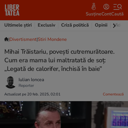
Susține
Cont
Caută
Ultimele știri
Exclusiv
Criză politică
Opinii
Video
|
Divertisment
|
Stiri Mondene
Mihai Trăistariu, povești cutremurătoare.
Cum era mama lui maltratată de soț:
„Legată de calorifer, închisă în baie”
Iulian Ioncea
Reporter
Actualizat pe 20 feb. 2025, 02:01
Comentează