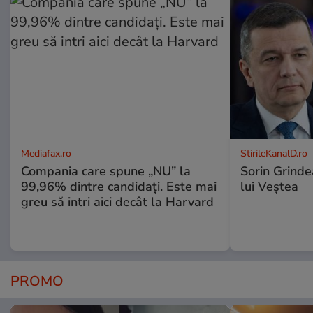
Mediafax.ro
StirileKanalD.ro
Compania care spune „NU” la
Sorin Grinde
99,96% dintre candidați. Este mai
lui Veștea
greu să intri aici decât la Harvard
PROMO