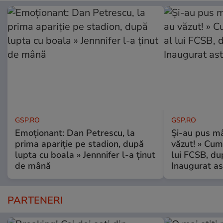
GSP.RO
GSP.RO
Emoționant: Dan Petrescu, la
Și-au pus mâ
prima apariție pe stadion, după
văzut! » Cum
lupta cu boala » Jennnifer l-a ținut
lui FCSB, du
de mână
Inaugurat as
PARTENERI