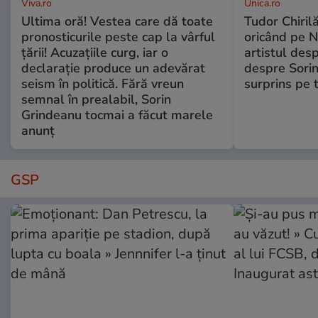
Viva.ro
Unica.ro
Ultima oră! Vestea care dă toate
Tudor Chiril
pronosticurile peste cap la vârful
oricând pe N
țării! Acuzațiile curg, iar o
artistul desp
declarație produce un adevărat
despre Sorin
seism în politică. Fără vreun
surprins pe 
semnal în prealabil, Sorin
Grindeanu tocmai a făcut marele
anunț
GSP