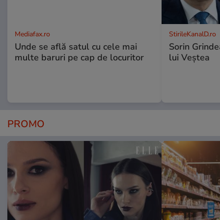
Mediafax.ro
StirileKanalD.ro
Unde se află satul cu cele mai
Sorin Grinde
multe baruri pe cap de locuritor
lui Veștea
PROMO