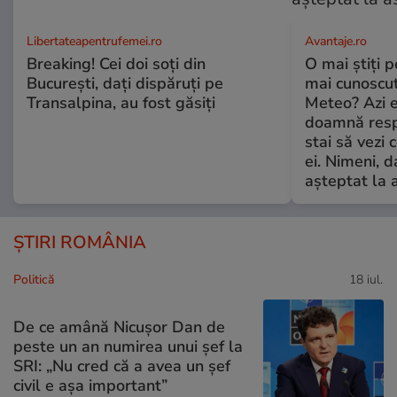
Libertateapentrufemei.ro
Avantaje.ro
Breaking! Cei doi soți din
O mai știți 
București, dați dispăruți pe
mai cunoscu
Transalpina, au fost găsiți
Meteo? Azi e
doamnă respe
stai să vezi 
ei. Nimeni, d
așteptat la 
ȘTIRI ROMÂNIA
Politică
18 iul.
De ce amână Nicușor Dan de
peste un an numirea unui șef la
SRI: „Nu cred că a avea un şef
civil e așa important”