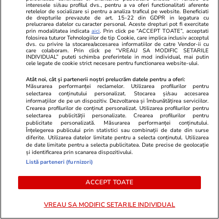
interesele si/sau profilul dvs., pentru a va oferi functionalitati aferente
dormi cu fereastra deschisă vara.
Săgetătorii a
retelelor de socializare si pentru a analiza traficul pe website. Beneficiati
de drepturile prevazute de art. 15-22 din GDPR in legatura cu
Ce spun specialiștii
activități pl
prelucrarea datelor cu caracter personal. Aceste drepturi pot fi exercitate
prin modalitatea indicata
aici
. Prin click pe “ACCEPT TOATE”, acceptati
să îi inspire
folosirea tuturor Tehnologiilor de tip Cookie, care implica inclusiv acceptul
dvs. cu privire la stocarea/accesarea informatiilor de catre Vendor-ii cu
provocărilor
care colaboram. Prin click pe “VREAU SA MODIFIC SETARILE
INDIVIDUAL” puteti schimba preferintele in mod individual, mai putin
cele legate de cookie strict necesare pentru functionarea website-ului.
Atât noi, cât și partenerii noștri prelucrăm datele pentru a oferi:
Măsurarea performanței reclamelor. Utilizarea profilurilor pentru
Horoscop
18 iul.
selectarea conținutului personalizat. Stocarea și/sau accesarea
informațiilor de pe un dispozitiv. Dezvoltarea și îmbunătățirea serviciilor.
Horoscop 19 iulie 2026.
Crearea profilurilor de conținut personalizat. Utilizarea profilurilor pentru
selectarea publicității personalizate. Crearea profilurilor pentru
Săgetătorii ar fi bine să
publicitate personalizată. Măsurarea performanței conținutului.
selecteze activități plăcute,
Înțelegerea publicului prin statistici sau combinații de date din surse
diferite. Utilizarea datelor limitate pentru a selecta conținutul. Utilizarea
relaxante, care să îi inspire, ca
de date limitate pentru a selecta publicitatea. Date precise de geolocație
și identificarea prin scanarea dispozitivului.
să poată face față provocărilor
Listă parteneri (furnizori)
ACCEPT TOATE
Vacanțe și Cultură
17 iul.
VREAU SA MODIFIC SETARILE INDIVIDUAL