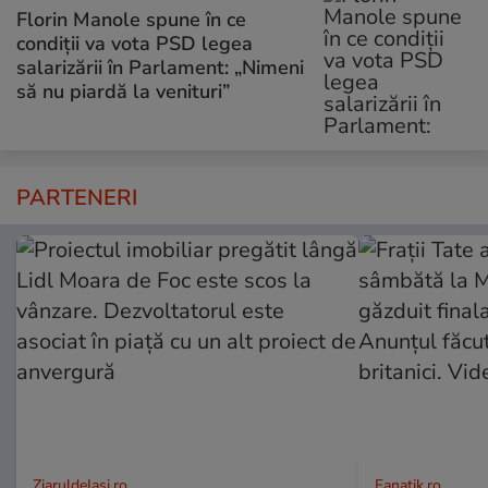
Florin Manole spune în ce
condiții va vota PSD legea
salarizării în Parlament: „Nimeni
să nu piardă la venituri”
PARTENERI
ZiaruldeIasi.ro
Fanatik.ro