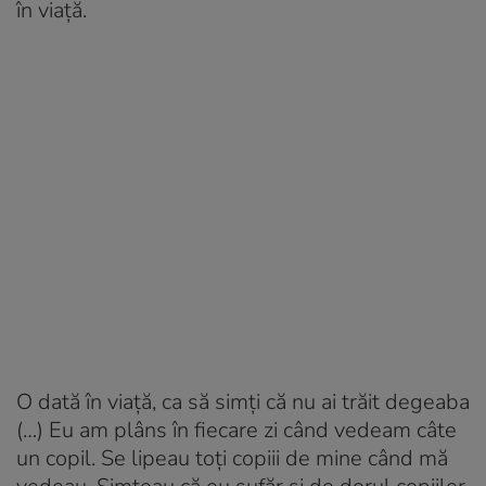
în viață.
O dată în viață, ca să simți că nu ai trăit degeaba
(…) Eu am plâns în fiecare zi când vedeam câte
un copil. Se lipeau toți copiii de mine când mă