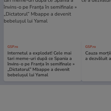
GSP.ro
GSP.ro
Internetul a explodat! Cele mai
Cauza morții
tari meme-uri după ce Spania a
a dezvăluit 
învins-o pe Franța în semifinale »
„Dictatorul” Mbappe a devenit
bebelușul lui Yamal