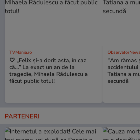
TVMania.ro
ObservatorNews
🤍 „Felix și-a dorit asta, în caz
"Am rămas şo
că…” La exact un an de la
accidentului 
tragedie, Mihaela Rădulescu a
Tatiana a mur
făcut public totul!
secundă
PARTENERI