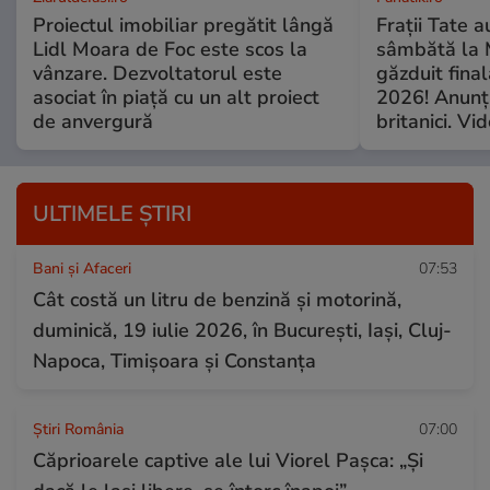
Proiectul imobiliar pregătit lângă
Frații Tate a
Lidl Moara de Foc este scos la
sâmbătă la M
vânzare. Dezvoltatorul este
găzduit fina
asociat în piață cu un alt proiect
2026! Anunțu
de anvergură
britanici. Vi
ULTIMELE ȘTIRI
Bani și Afaceri
07:53
Cât costă un litru de benzină și motorină,
duminică, 19 iulie 2026, în București, Iași, Cluj-
Napoca, Timișoara și Constanța
Știri România
07:00
Căprioarele captive ale lui Viorel Paşca: „Şi