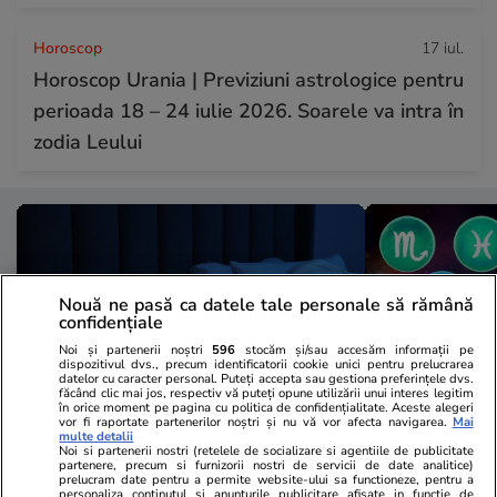
Horoscop
17 iul.
Horoscop Urania | Previziuni astrologice pentru
perioada 18 – 24 iulie 2026. Soarele va intra în
zodia Leului
Nouă ne pasă ca datele tale personale să rămână
confidențiale
Noi și partenerii noștri
596
stocăm și/sau accesăm informații pe
dispozitivul dvs., precum identificatorii cookie unici pentru prelucrarea
datelor cu caracter personal. Puteți accepta sau gestiona preferințele dvs.
făcând clic mai jos, respectiv vă puteți opune utilizării unui interes legitim
în orice moment pe pagina cu politica de confidențialitate. Aceste alegeri
vor fi raportate partenerilor noștri și nu vă vor afecta navigarea.
Mai
multe detalii
Noi si partenerii nostri (retelele de socializare si agentiile de publicitate
Sănătate și Fitness
18 iul.
Horoscop
partenere, precum si furnizorii nostri de servicii de date analitice)
prelucram date pentru a permite website-ului sa functioneze, pentru a
De ce nu este recomandat să
Horoscop 19 
personaliza continutul si anunturile publicitare afisate in functie de