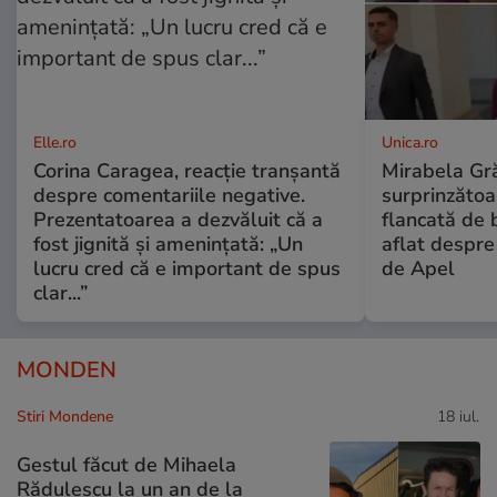
Elle.ro
Unica.ro
Corina Caragea, reacție tranșantă
Mirabela Gră
despre comentariile negative.
surprinzătoar
Prezentatoarea a dezvăluit că a
flancată de 
fost jignită și amenințată: „Un
aflat despre
lucru cred că e important de spus
de Apel
clar...”
MONDEN
Stiri Mondene
18 iul.
Gestul făcut de Mihaela
Rădulescu la un an de la