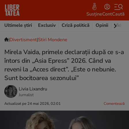
Susține
Cont
Caută
Ultimele știri
Exclusiv
Criză politică
Opinii
Video
|
Divertisment
|
Stiri Mondene
Mirela Vaida, primele declarații după ce s-a
întors din „Asia Epress” 2026. Când va
reveni la „Acces direct”. „Este o nebunie.
Sunt bocitoarea sezonului”
Livia Lixandru
Jurnalist
Actualizat pe 24 mai 2026, 02:01
Comentează