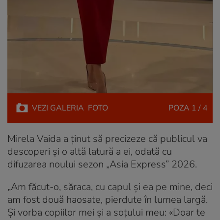
VEZI
GALERIA
FOTO
POZA
1 / 4
Mirela Vaida a ținut să precizeze că publicul va
descoperi și o altă latură a ei, odată cu
difuzarea noului sezon „Asia Express” 2026.
„Am făcut-o, săraca, cu capul și ea pe mine, deci
am fost două haosate, pierdute în lumea largă.
Și vorba copiilor mei și a soțului meu: «Doar te