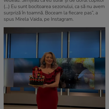
vedeau. Simțeau că eu sufăr și de dorul copiilor
(…) Eu sunt bocitoarea sezonului, ca să nu avem
surpriză în toamnă. Boceam la fiecare pas”, a
spus Mirela Vaida, pe Instagram.