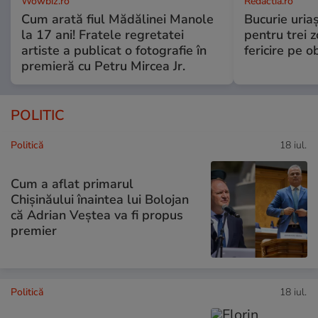
Wowbiz.ro
Redactia.ro
Cum arată fiul Mădălinei Manole
Bucurie uria
la 17 ani! Fratele regretatei
pentru trei z
artiste a publicat o fotografie în
fericire pe o
premieră cu Petru Mircea Jr.
POLITIC
Politică
18 iul.
Cum a aflat primarul
Chișinăului înaintea lui Bolojan
că Adrian Veștea va fi propus
premier
Politică
18 iul.