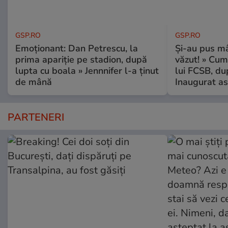
GSP.RO
GSP.RO
Emoționant: Dan Petrescu, la
Și-au pus mâ
prima apariție pe stadion, după
văzut! » Cum
lupta cu boala » Jennnifer l-a ținut
lui FCSB, du
de mână
Inaugurat as
PARTENERI