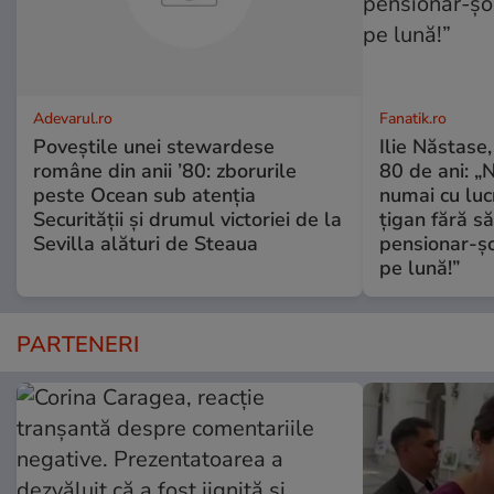
Adevarul.ro
Fanatik.ro
Poveștile unei stewardese
Ilie Năstase,
române din anii ’80: zborurile
80 de ani: „N
peste Ocean sub atenția
numai cu luc
Securității și drumul victoriei de la
țigan fără s
Sevilla alături de Steaua
pensionar-ș
pe lună!”
PARTENERI