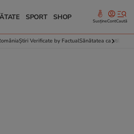
ĂTATE
SPORT
SHOP
Susține
Cont
Caută
Sănătate și Fitness
ce
 culinare
-România
Știri Verificate by Factual
Sănătatea ca stil de vi
 și legume
rea plantelor