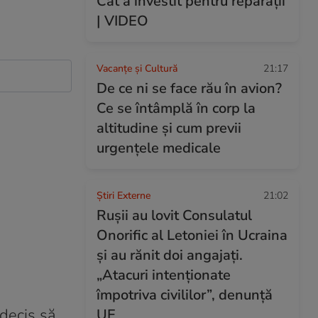
Cât a investit pentru reparații
| VIDEO
Vacanțe și Cultură
21:17
De ce ni se face rău în avion?
Ce se întâmplă în corp la
altitudine și cum previi
urgențele medicale
Știri Externe
21:02
Rușii au lovit Consulatul
Onorific al Letoniei în Ucraina
și au rănit doi angajați.
„Atacuri intenționate
împotriva civililor”, denunță
 decis să
UE