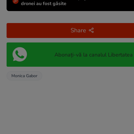
dronei au fost găsite
Share
Abonați-vă la canalul Libertatea
Monica Gabor