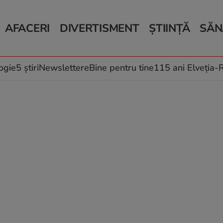
AFACERI
DIVERTISMENT
ȘTIINȚĂ
SĂN
Bani și Afaceri
Monden
Știri Știință
Știri 
Auto
Horoscop
Schimbări climati
Relații
Locuri de muncă
Muzică și Filme
Rețete
ogie
5 știri
Newslettere
Bine pentru tine
115 ani Elveția
Imobiliare.ro
Vacanțe și Cultură
Fructe
eJobs.ro
Îngriji