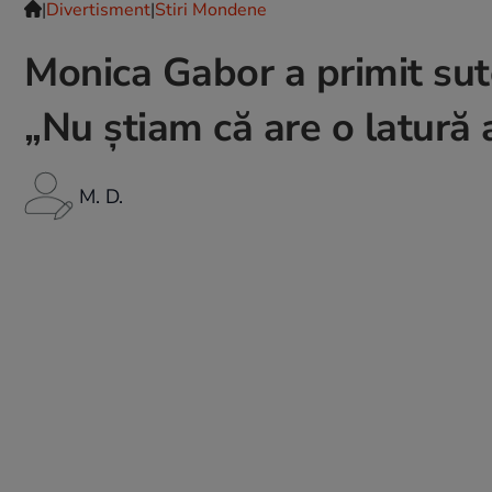
|
Divertisment
|
Stiri Mondene
Monica Gabor a primit sute
„Nu știam că are o latură 
M. D.