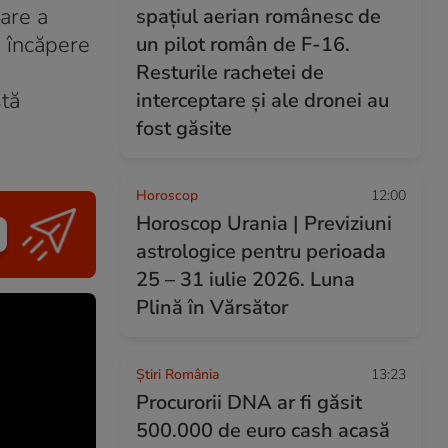
care a
spațiul aerian românesc de
n încăpere
un pilot român de F-16.
Resturile rachetei de
stă
interceptare și ale dronei au
fost găsite
Horoscop
12:00
Horoscop Urania | Previziuni
astrologice pentru perioada
25 – 31 iulie 2026. Luna
Plină în Vărsător
Știri România
13:23
Procurorii DNA ar fi găsit
500.000 de euro cash acasă