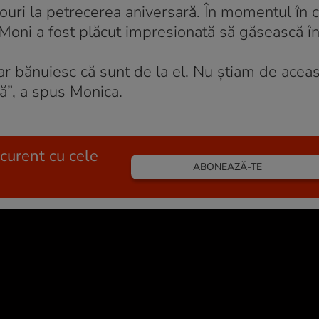
douri la petrecerea aniversară. În momentul în 
i, Moni a fost plăcut impresionată să găsească î
ar bănuiesc că sunt de la el. Nu știam de acea
lă”, a spus Monica.
 curent cu cele
ABONEAZĂ-TE