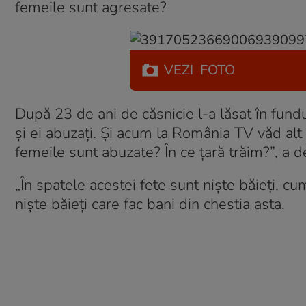
femeile sunt agresate?
VEZI
FOTO
După 23 de ani de căsnicie l-a lăsat în fundul 
și ei abuzați. Și acum la România TV văd alt 
femeile sunt abuzate? În ce țară trăim?”, a 
„În spatele acestei fete sunt niște băieți, c
niște băieți care fac bani din chestia asta.