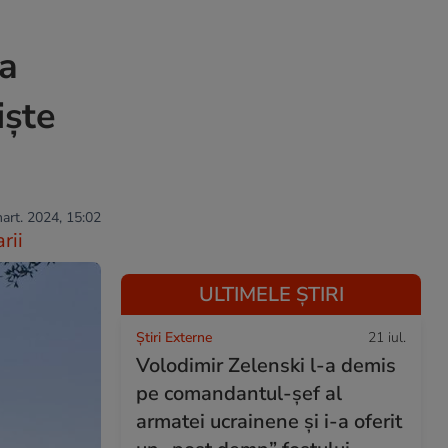
 a
iște
mart. 2024, 15:02
rii
ULTIMELE ȘTIRI
Știri Externe
21 iul.
Volodimir Zelenski l-a demis
pe comandantul-șef al
armatei ucrainene și i-a oferit