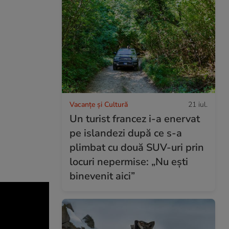
Vacanțe și Cultură
21 iul.
Un turist francez i-a enervat
pe islandezi după ce s-a
plimbat cu două SUV-uri prin
locuri nepermise: „Nu ești
binevenit aici”