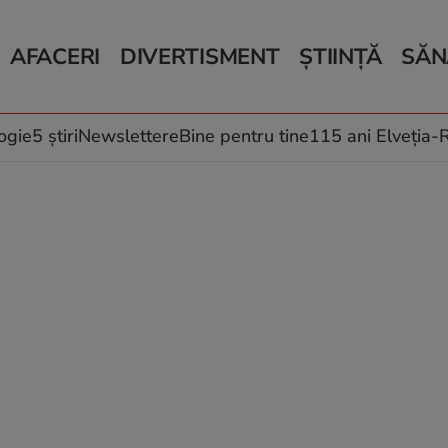
AFACERI
DIVERTISMENT
ȘTIINȚĂ
SĂN
Bani și Afaceri
Monden
Știri Știință
Știri 
Auto
Horoscop
Schimbări climati
Relații
Locuri de muncă
Muzică și Filme
Rețete
ogie
5 știri
Newslettere
Bine pentru tine
115 ani Elveția
Imobiliare.ro
Vacanțe și Cultură
Fructe
eJobs.ro
Îngriji