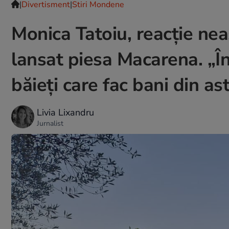
|
Divertisment
|
Stiri Mondene
Monica Tatoiu, reacție nea
lansat piesa Macarena. „În
băieți care fac bani din as
Livia Lixandru
Jurnalist