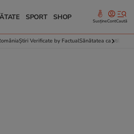
ĂTATE
SPORT
SHOP
Susține
Cont
Caută
Sănătate și Fitness
ce
 culinare
-România
Știri Verificate by Factual
Sănătatea ca stil de vi
 și legume
rea plantelor