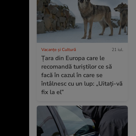
Vacanțe și Cultură
21 iul.
Țara din Europa care le
recomandă turiștilor ce să
facă în cazul în care se
întâlnesc cu un lup: „Uitați-vă
fix la el”