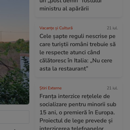
un „post demn” fostului
ministru al apărării
Vacanțe și Cultură
21 iul.
Cele șapte reguli nescrise pe
care turiștii români trebuie să
le respecte atunci când
călătoresc în Italia: „Nu cere
asta la restaurant”
Știri Externe
21 iul.
Franța interzice rețelele de
socializare pentru minorii sub
15 ani, o premieră în Europa.
Proiectul de lege prevede şi
interzicerea telefoanelor