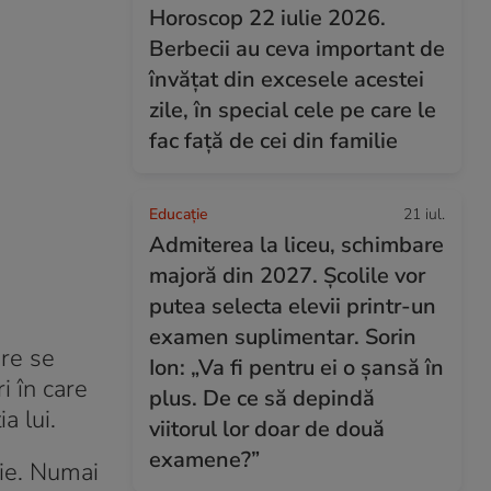
Horoscop 22 iulie 2026.
Berbecii au ceva important de
învățat din excesele acestei
zile, în special cele pe care le
fac față de cei din familie
Educație
21 iul.
Admiterea la liceu, schimbare
majoră din 2027. Școlile vor
putea selecta elevii printr-un
examen suplimentar. Sorin
are se
Ion: „Va fi pentru ei o șansă în
i în care
plus. De ce să depindă
a lui.
viitorul lor doar de două
examene?”
ție. Numai