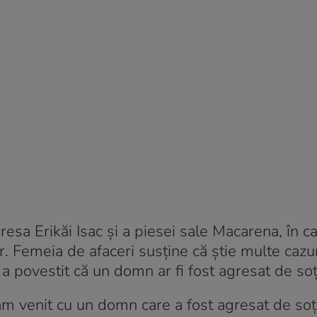
resa Erikăi Isac și a piesei sale Macarena, în c
 Femeia de afaceri susține că știe multe cazur
a povestit că un domn ar fi fost agresat de soți
am venit cu un domn care a fost agresat de so