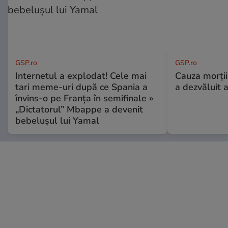
GSP.ro
GSP.ro
Internetul a explodat! Cele mai
Cauza morții
tari meme-uri după ce Spania a
a dezvăluit 
învins-o pe Franța în semifinale »
„Dictatorul” Mbappe a devenit
bebelușul lui Yamal