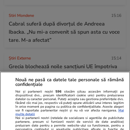
Stiri Mondene
15:16
Cabral suferă după divorțul de Andreea
Ibacka. „Nu mi-a convenit să spun asta cu voce
tare. M-a afectat”
Știri Externe
15:14
Grecia blochează noile sancțiuni UE împotriva
Rusiei pentru a proteja o companie maritimă
Nouă ne pasă ca datele tale personale să rămână
deținută de un miliardar
confidențiale
Noi și partenerii noștri
596
stocăm și/sau accesăm informații pe
dispozitivul dvs., precum identificatorii cookie unici pentru prelucrarea
datelor cu caracter personal. Puteți accepta sau gestiona preferințele dvs.
Citește mai multe
făcând clic mai jos, respectiv vă puteți opune utilizării unui interes legitim
în orice moment pe pagina cu politica de confidențialitate. Aceste alegeri
vor fi raportate partenerilor noștri și nu vă vor afecta navigarea.
Mai
multe detalii
Noi si partenerii nostri (retelele de socializare si agentiile de publicitate
TRENDING
partenere, precum si furnizorii nostri de servicii de date analitice)
prelucram date pentru a permite website-ului sa functioneze, pentru a
personaliza continutul si anunturile publicitare afisate in functie de