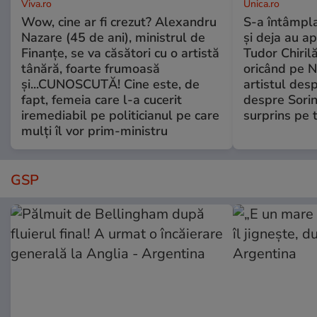
Viva.ro
Unica.ro
Wow, cine ar fi crezut? Alexandru
S-a întâmpl
Nazare (45 de ani), ministrul de
și deja au ap
Finanțe, se va căsători cu o artistă
Tudor Chiril
tânără, foarte frumoasă
oricând pe N
și...CUNOSCUTĂ! Cine este, de
artistul desp
fapt, femeia care l-a cucerit
despre Sorin
iremediabil pe politicianul pe care
surprins pe 
mulți îl vor prim-ministru
GSP