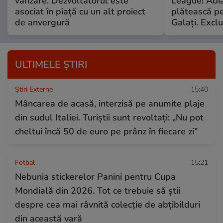
vânzare. Dezvoltatorul este
League! Abia
asociat în piață cu un alt proiect
plătească pe
de anvergură
Galaţi. Exclu
ULTIMELE ȘTIRI
Știri Externe
15:40
Mâncarea de acasă, interzisă pe anumite plaje
din sudul Italiei. Turiștii sunt revoltați: „Nu pot
cheltui încă 50 de euro pe prânz în fiecare zi”
Fotbal
15:21
Nebunia stickerelor Panini pentru Cupa
Mondială din 2026. Tot ce trebuie să știi
despre cea mai râvnită colecție de abțibilduri
din această vară