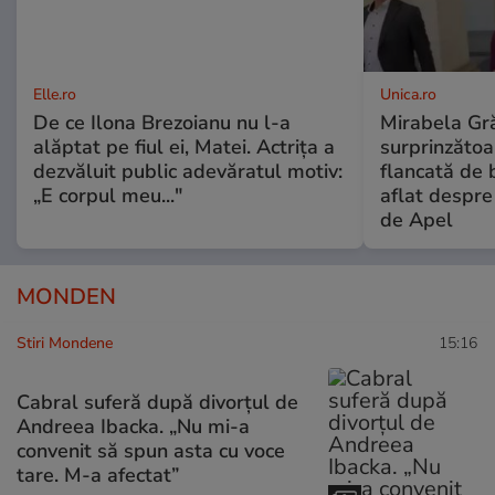
Elle.ro
Unica.ro
De ce Ilona Brezoianu nu l-a
Mirabela Gră
alăptat pe fiul ei, Matei. Actrița a
surprinzătoar
dezvăluit public adevăratul motiv:
flancată de 
„E corpul meu..."
aflat despre
de Apel
MONDEN
Stiri Mondene
15:16
Cabral suferă după divorțul de
Andreea Ibacka. „Nu mi-a
convenit să spun asta cu voce
tare. M-a afectat”