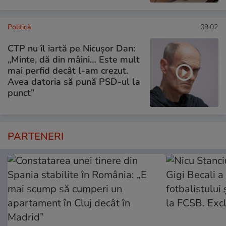
Politică
09:02
CTP nu îl iartă pe Nicușor Dan:
„Minte, dă din mâini… Este mult
mai perfid decât l-am crezut.
Avea datoria să pună PSD-ul la
punct”
PARTENERI