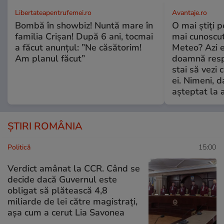
Libertateapentrufemei.ro
Avantaje.ro
Bombă în showbiz! Nuntă mare în
O mai știți 
familia Crișan! După 6 ani, tocmai
mai cunoscu
a făcut anunțul: ”Ne căsătorim!
Meteo? Azi e
Am planul făcut”
doamnă respe
stai să vezi 
ei. Nimeni, d
așteptat la 
ȘTIRI ROMÂNIA
Politică
15:00
Verdict amânat la CCR. Când se
decide dacă Guvernul este
obligat să plătească 4,8
miliarde de lei către magistrați,
așa cum a cerut Lia Savonea