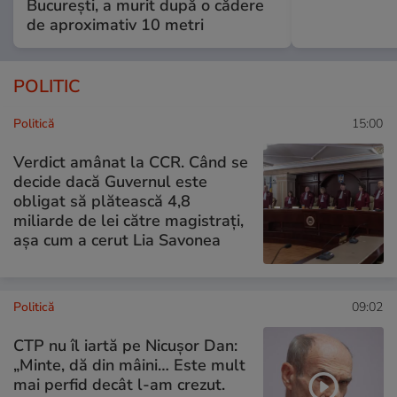
București, a murit după o cădere
de aproximativ 10 metri
POLITIC
Politică
15:00
Verdict amânat la CCR. Când se
decide dacă Guvernul este
obligat să plătească 4,8
miliarde de lei către magistrați,
așa cum a cerut Lia Savonea
Politică
09:02
CTP nu îl iartă pe Nicușor Dan:
„Minte, dă din mâini… Este mult
mai perfid decât l-am crezut.