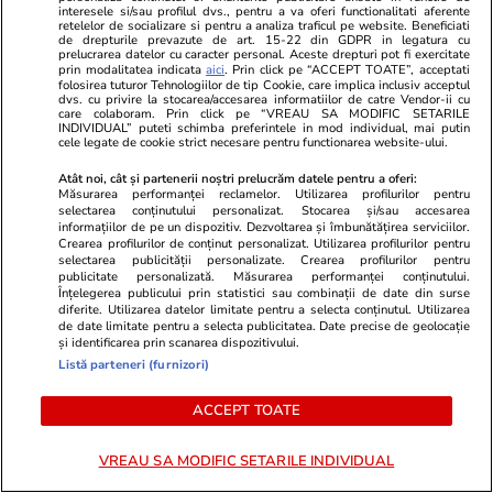
interesele si/sau profilul dvs., pentru a va oferi functionalitati aferente
Știri România
07:00
retelelor de socializare si pentru a analiza traficul pe website. Beneficiati
de drepturile prevazute de art. 15-22 din GDPR in legatura cu
Mărturia lui Ovidiu, supraviețuitorul unui
prelucrarea datelor cu caracter personal. Aceste drepturi pot fi exercitate
prin modalitatea indicata
aici
. Prin click pe “ACCEPT TOATE”, acceptati
proiect aplicat heirupist de statul român –
folosirea tuturor Tehnologiilor de tip Cookie, care implica inclusiv acceptul
dvs. cu privire la stocarea/accesarea informatiilor de catre Vendor-ii cu
copii reuniți cu familiile abuzive care-i
care colaboram. Prin click pe “VREAU SA MODIFIC SETARILE
INDIVIDUAL” puteti schimba preferintele in mod individual, mai putin
abandonaseră: „Își doreau să scape de noi”
cele legate de cookie strict necesare pentru functionarea website-ului.
Atât noi, cât și partenerii noștri prelucrăm datele pentru a oferi:
Măsurarea performanței reclamelor. Utilizarea profilurilor pentru
Bani și Afaceri
15 iul.
selectarea conținutului personalizat. Stocarea și/sau accesarea
informațiilor de pe un dispozitiv. Dezvoltarea și îmbunătățirea serviciilor.
Economiștii estimează că România își va
Crearea profilurilor de conținut personalizat. Utilizarea profilurilor pentru
selectarea publicității personalizate. Crearea profilurilor pentru
menține ratingul de țară, dar statul va fi în
publicitate personalizată. Măsurarea performanței conținutului.
Înțelegerea publicului prin statistici sau combinații de date din surse
continuare tot fără bani. „Am taxat săracii ca
diferite. Utilizarea datelor limitate pentru a selecta conținutul. Utilizarea
să menținem o nomenclatură”
de date limitate pentru a selecta publicitatea. Date precise de geolocație
și identificarea prin scanarea dispozitivului.
Listă parteneri (furnizori)
Știri Externe
15 iul.
ACCEPT TOATE
Ce este OXY, proiectul de 300 de milioane de
euro din Bruxelles unde a murit un muncitor
VREAU SA MODIFIC SETARILE INDIVIDUAL
român: 120 de apartamente și 316 camere de