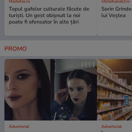
Mediafax.ro
StirileKanalD.ro
Topul gafelor culturale făcute de
Sorin Grinde
turiști. Un gest obișnuit la noi
lui Veștea
poate fi ofensator în alte țări
PROMO
Advertorial
Advertorial