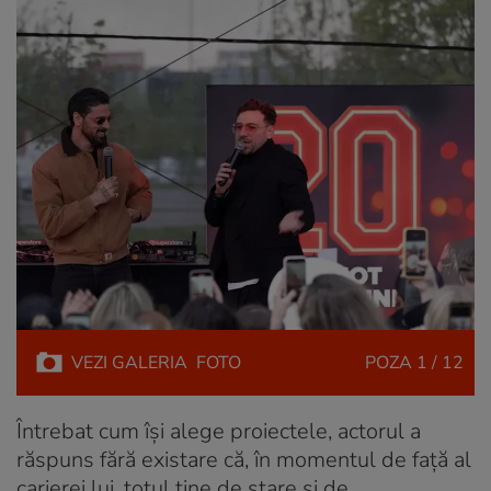
VEZI
GALERIA
FOTO
POZA
1 / 12
Întrebat cum își alege proiectele, actorul a
răspuns fără existare că, în momentul de față al
carierei lui, totul ține de stare și de