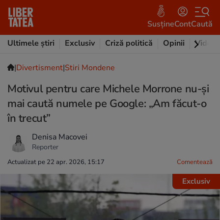
Susține
Cont
Caută
Ultimele știri
Exclusiv
Criză politică
Opinii
Video
|
Divertisment
|
Stiri Mondene
Motivul pentru care Michele Morrone nu-și
mai caută numele pe Google: „Am făcut-o
în trecut”
Denisa Macovei
Reporter
Actualizat pe 22 apr. 2026, 15:17
Comentează
Exclusiv