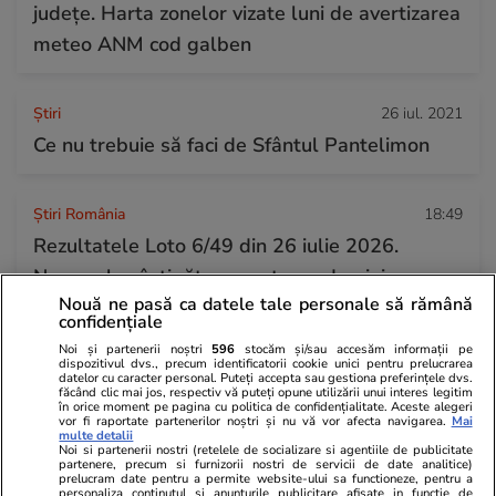
județe. Harta zonelor vizate luni de avertizarea
meteo ANM cod galben
Ştiri
26 iul. 2021
Ce nu trebuie să faci de Sfântul Pantelimon
Știri România
18:49
Rezultatele Loto 6/49 din 26 iulie 2026.
Numerele câștigătoare extrase duminica
Nouă ne pasă ca datele tale personale să rămână
confidențiale
Noi și partenerii noștri
596
stocăm și/sau accesăm informații pe
dispozitivul dvs., precum identificatorii cookie unici pentru prelucrarea
datelor cu caracter personal. Puteți accepta sau gestiona preferințele dvs.
făcând clic mai jos, respectiv vă puteți opune utilizării unui interes legitim
în orice moment pe pagina cu politica de confidențialitate. Aceste alegeri
vor fi raportate partenerilor noștri și nu vă vor afecta navigarea.
Mai
multe detalii
Noi si partenerii nostri (retelele de socializare si agentiile de publicitate
partenere, precum si furnizorii nostri de servicii de date analitice)
prelucram date pentru a permite website-ului sa functioneze, pentru a
personaliza continutul si anunturile publicitare afisate in functie de