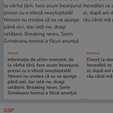
Viva.ro
Unica.ro
Informația de ultim moment, de
Divorț la nive
la vârful țării, face acum înconjurul
Incredibil ce
presei cu o viteză neașteptată!
ei, după ani 
Nimeni nu credea că se va ajunge
rău când mă
până aici, dar iată-ne, dragi
cetățeni. Breaking news, Sorin
Grindeanu tocmai a făcut anunțul
GSP