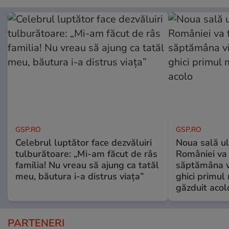
GSP.RO
GSP.RO
Celebrul luptător face dezvăluiri
Noua sală u
tulburătoare: „Mi-am făcut de râs
României va 
familia! Nu vreau să ajung ca tatăl
săptămâna vi
meu, băutura i-a distrus viața”
ghici primul 
găzduit acol
PARTENERI