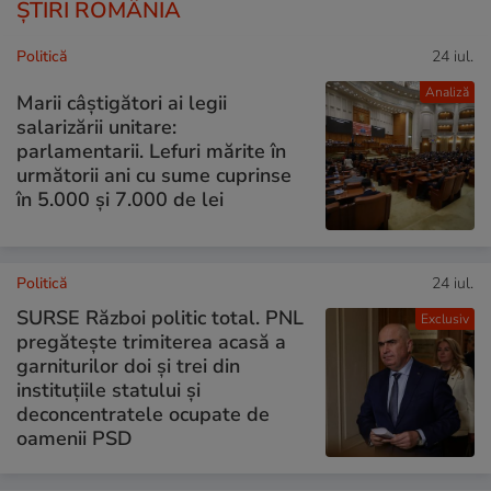
ȘTIRI ROMÂNIA
Politică
24 iul.
Analiză
Marii câștigători ai legii
salarizării unitare:
parlamentarii. Lefuri mărite în
următorii ani cu sume cuprinse
în 5.000 și 7.000 de lei
Politică
24 iul.
SURSE Război politic total. PNL
Exclusiv
pregătește trimiterea acasă a
garniturilor doi și trei din
instituțiile statului și
deconcentratele ocupate de
oamenii PSD