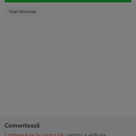
Vlad Gherman
Comentează
Loghează-te în contul tău
pentru a adăuga