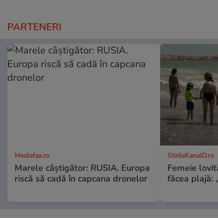
PARTENERI
Mediafax.ro
StirileKanalD.ro
Marele câștigător: RUSIA. Europa
Femeie lovit
riscă să cadă în capcana dronelor
făcea plajă: „