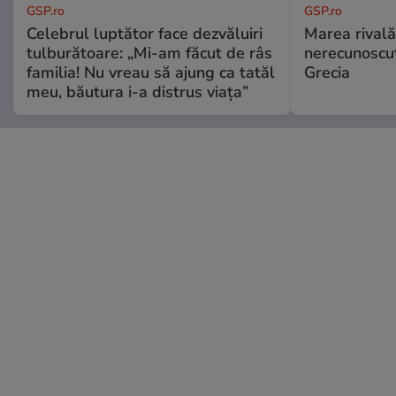
GSP.ro
GSP.ro
Celebrul luptător face dezvăluiri
Marea rivală
tulburătoare: „Mi-am făcut de râs
nerecunoscut
familia! Nu vreau să ajung ca tatăl
Grecia
meu, băutura i-a distrus viața”