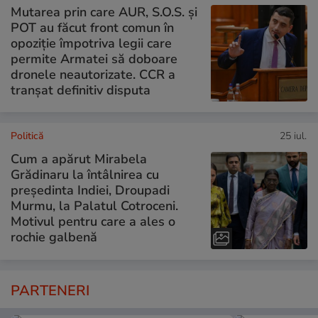
Mutarea prin care AUR, S.O.S. și
POT au făcut front comun în
opoziție împotriva legii care
permite Armatei să doboare
dronele neautorizate. CCR a
tranșat definitiv disputa
Politică
25 iul.
Cum a apărut Mirabela
Grădinaru la întâlnirea cu
președinta Indiei, Droupadi
Murmu, la Palatul Cotroceni.
Motivul pentru care a ales o
rochie galbenă
PARTENERI