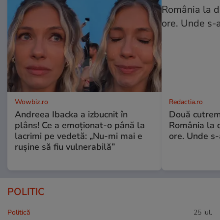
Wowbiz.ro
Redactia.ro
Andreea Ibacka a izbucnit în
Două cutrem
plâns! Ce a emoționat-o până la
România la d
lacrimi pe vedetă: „Nu-mi mai e
ore. Unde s
rușine să fiu vulnerabilă”
POLITIC
Politică
25 iul.