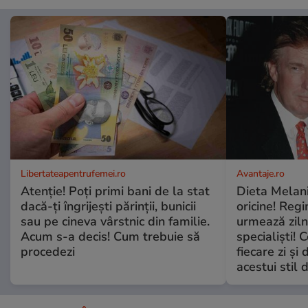
Libertateapentrufemei.ro
Avantaje.ro
Atenție! Poți primi bani de la stat
Dieta Melan
dacă-ți îngrijești părinții, bunicii
oricine! Regi
sau pe cineva vârstnic din familie.
urmează zilni
Acum s-a decis! Cum trebuie să
specialiști! 
procedezi
fiecare zi și 
acestui stil 