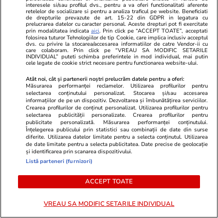
interesele si/sau profilul dvs., pentru a va oferi functionalitati aferente
retelelor de socializare si pentru a analiza traficul pe website. Beneficiati
de drepturile prevazute de art. 15-22 din GDPR in legatura cu
prelucrarea datelor cu caracter personal. Aceste drepturi pot fi exercitate
prin modalitatea indicata
aici
. Prin click pe “ACCEPT TOATE”, acceptati
folosirea tuturor Tehnologiilor de tip Cookie, care implica inclusiv acceptul
Vacanțe și Cultură
19:15
Vacanțe și Cultu
dvs. cu privire la stocarea/accesarea informatiilor de catre Vendor-ii cu
care colaboram. Prin click pe “VREAU SA MODIFIC SETARILE
Trucuri eficiente împotriva
Cât te costă
INDIVIDUAL” puteti schimba preferintele in mod individual, mai putin
cele legate de cookie strict necesare pentru functionarea website-ului.
țânțarilor, în vacanță: cum să
cazare în Gre
Atât noi, cât și partenerii noștri prelucrăm datele pentru a oferi:
dormi liniștit în camera de hotel
complete pe 
Măsurarea performanței reclamelor. Utilizarea profilurilor pentru
selectarea conținutului personalizat. Stocarea și/sau accesarea
fără să folosești substanțe
scutit de Ta
informațiilor de pe un dispozitiv. Dezvoltarea și îmbunătățirea serviciilor.
Crearea profilurilor de conținut personalizat. Utilizarea profilurilor pentru
chimice periculoase
Climatică
selectarea publicității personalizate. Crearea profilurilor pentru
publicitate personalizată. Măsurarea performanței conținutului.
Înțelegerea publicului prin statistici sau combinații de date din surse
diferite. Utilizarea datelor limitate pentru a selecta conținutul. Utilizarea
de date limitate pentru a selecta publicitatea. Date precise de geolocație
Horoscop
25 iul.
și identificarea prin scanarea dispozitivului.
Listă parteneri (furnizori)
Horoscop 26 iulie 2026. Racii
încep o perioadă mai dificilă în
ACCEPT TOATE
relația cu superiorii, poate și pe
fondul unui volum mai mare de
VREAU SA MODIFIC SETARILE INDIVIDUAL