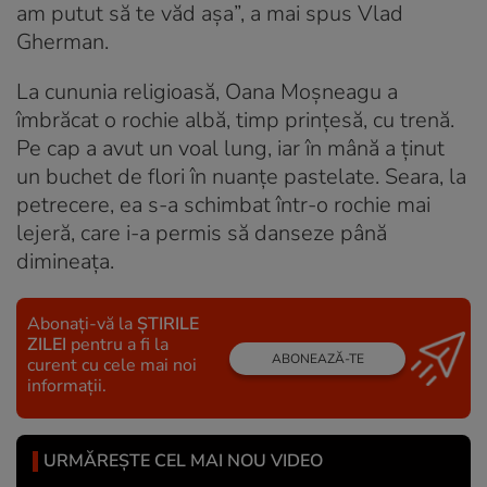
am putut să te văd așa”, a mai spus Vlad
Gherman.
La cununia religioasă, Oana Moșneagu a
îmbrăcat o rochie albă, timp prințesă, cu trenă.
Pe cap a avut un voal lung, iar în mână a ținut
un buchet de flori în nuanțe pastelate. Seara, la
petrecere, ea s-a schimbat într-o rochie mai
lejeră, care i-a permis să danseze până
dimineața.
Abonați-vă la
ȘTIRILE
ZILEI
pentru a fi la
ABONEAZĂ-TE
curent cu cele mai noi
informații.
URMĂREȘTE CEL MAI NOU VIDEO