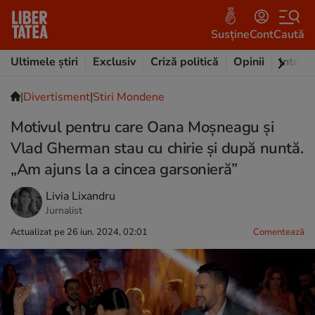
Susține
Cont
Caută
Ultimele știri
Exclusiv
Criză politică
Opinii
Intervi
|
Divertisment
|
Stiri Mondene
Motivul pentru care Oana Moșneagu și
Vlad Gherman stau cu chirie și după nuntă.
„Am ajuns la a cincea garsonieră”
Livia Lixandru
Jurnalist
Actualizat pe 26 iun. 2024, 02:01
Comentează