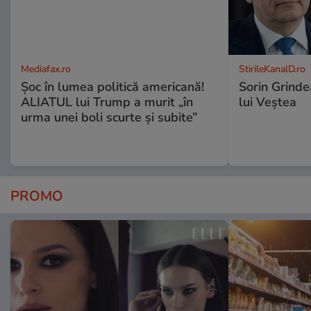
Mediafax.ro
StirileKanalD.ro
Șoc în lumea politică americană!
Sorin Grinde
ALIATUL lui Trump a murit „în
lui Veștea
urma unei boli scurte și subite”
PROMO