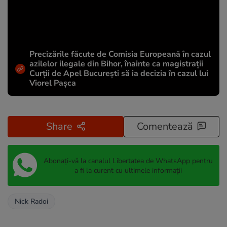
Precizările făcute de Comisia Europeană în cazul
azilelor ilegale din Bihor, înainte ca magistrații
Curții de Apel București să ia decizia în cazul lui
Viorel Pașca
Share
Comentează
Abonați-vă la canalul Libertatea de WhatsApp pentru
a fi la curent cu ultimele informații
Nick Radoi