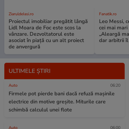
ZiaruldeIasi.ro
Fanatik.ro
Proiectul imobiliar pregătit lângă
Leo Messi, c
Lidl Moara de Foc este scos la
cei mai mari 
vânzare. Dezvoltatorul este
„Aleargă mai
asociat în piață cu un alt proiect
dar arbitrii î
de anvergură
ULTIMELE ȘTIRI
Auto
06:20
Firmele pot pierde bani dacă refuză mașinile
electrice din motive greșite. Miturile care
schimbă calculul unei flote
Auto
06:00