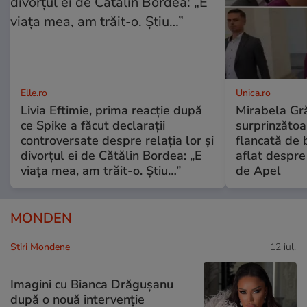
Elle.ro
Unica.ro
Livia Eftimie, prima reacție după
Mirabela Gră
ce Spike a făcut declarații
surprinzătoar
controversate despre relația lor și
flancată de 
divorțul ei de Cătălin Bordea: „E
aflat despre
viața mea, am trăit-o. Știu…”
de Apel
MONDEN
Stiri Mondene
12 iul.
Imagini cu Bianca Drăgușanu
după o nouă intervenție