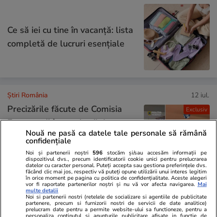
Ce să iei cu tine în vacanță: lista
completă de lucruri esențiale
Știri România
12 iul.
Precizările făcute de Comisia
Exclusiv
Europeană în cazul azilelor
Nouă ne pasă ca datele tale personale să rămână
ilegale din Bihor, înainte ca
confidențiale
magistrații Curții de Apel
Noi și partenerii noștri
596
stocăm și/sau accesăm informații pe
dispozitivul dvs., precum identificatorii cookie unici pentru prelucrarea
București să ia decizia în cazul
datelor cu caracter personal. Puteți accepta sau gestiona preferințele dvs.
făcând clic mai jos, respectiv vă puteți opune utilizării unui interes legitim
lui Viorel Pașca
în orice moment pe pagina cu politica de confidențialitate. Aceste alegeri
vor fi raportate partenerilor noștri și nu vă vor afecta navigarea.
Mai
multe detalii
Noi si partenerii nostri (retelele de socializare si agentiile de publicitate
partenere, precum si furnizorii nostri de servicii de date analitice)
Știri România
12 iul.
prelucram date pentru a permite website-ului sa functioneze, pentru a
personaliza continutul si anunturile publicitare afisate in functie de