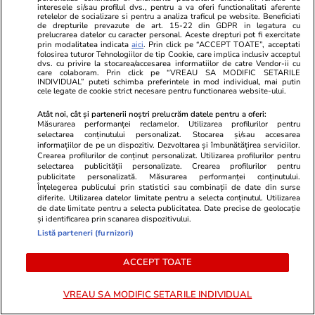
Reportaj
interesele si/sau profilul dvs., pentru a va oferi functionalitati aferente
retelelor de socializare si pentru a analiza traficul pe website. Beneficiati
Vacanță vacarm în Cheile
de drepturile prevazute de art. 15-22 din GDPR in legatura cu
prelucrarea datelor cu caracter personal. Aceste drepturi pot fi exercitate
Sohodolului: mititei, motoare și
prin modalitatea indicata
aici
. Prin click pe “ACCEPT TOATE”, acceptati
folosirea tuturor Tehnologiilor de tip Cookie, care implica inclusiv acceptul
calcar
dvs. cu privire la stocarea/accesarea informatiilor de catre Vendor-ii cu
care colaboram. Prin click pe “VREAU SA MODIFIC SETARILE
INDIVIDUAL” puteti schimba preferintele in mod individual, mai putin
cele legate de cookie strict necesare pentru functionarea website-ului.
Atât noi, cât și partenerii noștri prelucrăm datele pentru a oferi:
Măsurarea performanței reclamelor. Utilizarea profilurilor pentru
Știri România
12 iul.
selectarea conținutului personalizat. Stocarea și/sau accesarea
informațiilor de pe un dispozitiv. Dezvoltarea și îmbunătățirea serviciilor.
Cine este alpinista care a murit
Crearea profilurilor de conținut personalizat. Utilizarea profilurilor pentru
selectarea publicității personalizate. Crearea profilurilor pentru
în Munții Bucegi, după o cădere
publicitate personalizată. Măsurarea performanței conținutului.
Înțelegerea publicului prin statistici sau combinații de date din surse
în gol de 10 metri: Antonia era
diferite. Utilizarea datelor limitate pentru a selecta conținutul. Utilizarea
de date limitate pentru a selecta publicitatea. Date precise de geolocație
medic stomatolog și avea doar
și identificarea prin scanarea dispozitivului.
36 de ani
Listă parteneri (furnizori)
ACCEPT TOATE
Știri România
12 iul.
VREAU SA MODIFIC SETARILE INDIVIDUAL
ÎPS Antonie a fost întronizat ca