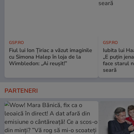
GSP.RO
GSP.RO
Fiul lui Ion Țiriac a văzut imaginile
Iubita lui Ha
cu Simona Halep în loja de la
„E puțin jen
Wimbledon: „Ai reușit!”
face starul n
seară
PARTENERI