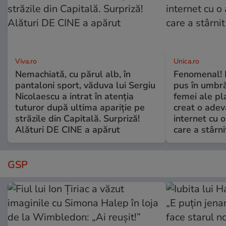
Viva.ro
Unica.ro
Nemachiată, cu părul alb, în
Fenomenal! 
pantaloni sport, văduva lui Sergiu
pus în umbră
Nicolaescu a intrat în atenția
femei ale pl
tuturor după ultima apariție pe
creat o adev
străzile din Capitală. Surpriză!
internet cu o
Alături DE CINE a apărut
care a stârni
GSP