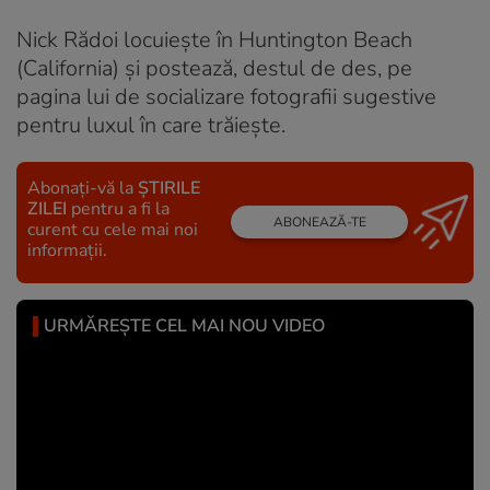
Nick Rădoi locuieşte în Huntington Beach
(California) și postează, destul de des, pe
pagina lui de socializare fotografii sugestive
pentru luxul în care trăiește.
Abonați-vă la
ȘTIRILE
ZILEI
pentru a fi la
ABONEAZĂ-TE
curent cu cele mai noi
informații.
URMĂREȘTE CEL MAI NOU VIDEO