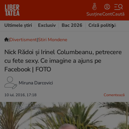
Susține
Cont
Caută
Ultimele știri
Exclusiv
Bac 2026
Criză politică
Opi
|
Divertisment
|
Stiri Mondene
Nick Rădoi și Irinel Columbeanu, petrecere
cu fete sexy. Ce imagine a ajuns pe
Facebook | FOTO
Miruna Darcovici
10 iul. 2016, 17:18
Comentează