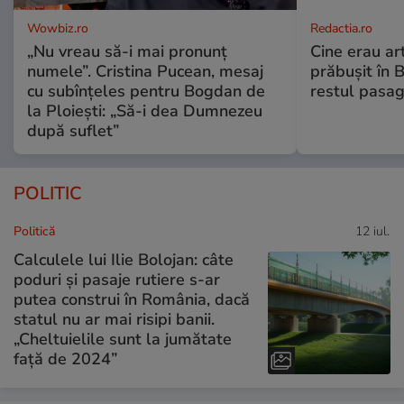
Wowbiz.ro
Redactia.ro
„Nu vreau să-i mai pronunț
Cine erau arti
numele”. Cristina Pucean, mesaj
prăbușit în 
cu subînțeles pentru Bogdan de
restul pasag
la Ploiești: „Să-i dea Dumnezeu
după suflet”
POLITIC
Politică
12 iul.
Calculele lui Ilie Bolojan: câte
poduri și pasaje rutiere s-ar
putea construi în România, dacă
statul nu ar mai risipi banii.
„Cheltuielile sunt la jumătate
faţă de 2024”