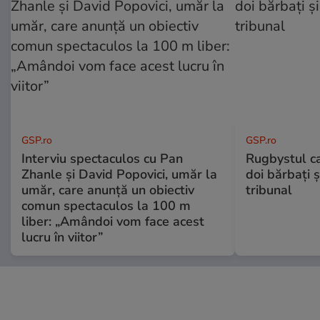
GSP.ro
GSP.ro
Interviu spectaculos cu Pan
Rugbystul ca
Zhanle și David Popovici, umăr la
doi bărbați ș
umăr, care anunță un obiectiv
tribunal
comun spectaculos la 100 m
liber: „Amândoi vom face acest
lucru în viitor”