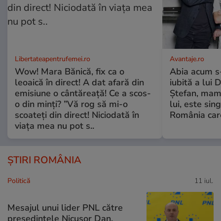
Libertateapentrufemei.ro
Avantaje.ro
Wow! Mara Bănică, fix ca o
Abia acum s-
leoaică în direct! A dat afară din
iubită a lui 
emisiune o cântăreață! Ce a scos-
Ștefan, mama 
o din minți? ”Vă rog să mi-o
lui, este si
scoateți din direct! Niciodată în
România care
viața mea nu pot s..
ȘTIRI ROMÂNIA
Politică
11 iul.
Mesajul unui lider PNL către
președintele Nicușor Dan,