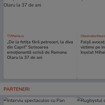
TVMania.ro
ObservatorNews
„De la fetița fără petreceri, la diva
Falşii avocaţ
din Capri!” Scrisoarea
victime pe i
emoționantă scrisă de Ramona
înşelat Mihai
Olaru la 37 de ani
PARTENERI