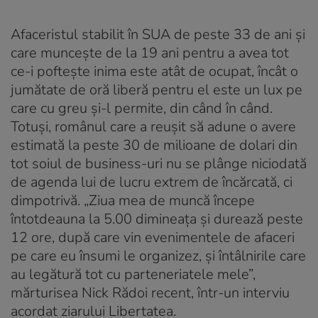
Afaceristul stabilit în SUA de peste 33 de ani şi
care munceşte de la 19 ani pentru a avea tot
ce-i pofteşte inima este atât de ocupat, încât o
jumătate de oră liberă pentru el este un lux pe
care cu greu şi-l permite, din când în când.
Totuşi, românul care a reuşit să adune o avere
estimată la peste 30 de milioane de dolari din
tot soiul de business-uri nu se plânge niciodată
de agenda lui de lucru extrem de încărcată, ci
dimpotrivă. „Ziua mea de muncă începe
întotdeauna la 5.00 dimineaţa şi durează peste
12 ore, după care vin evenimentele de afaceri
pe care eu însumi le organizez, şi întâlnirile care
au legătură tot cu parteneriatele mele”,
mărturisea Nick Rădoi recent, într-un interviu
acordat ziarului Libertatea.