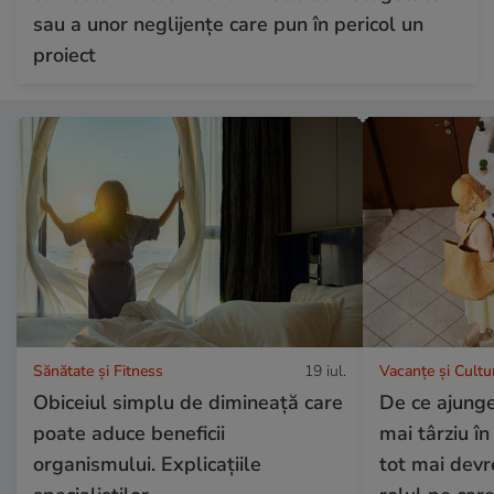
sau a unor neglijențe care pun în pericol un
proiect
Sănătate și Fitness
19 iul.
Vacanțe și Cultu
Obiceiul simplu de dimineață care
De ce ajung
poate aduce beneficii
mai târziu în
organismului. Explicațiile
tot mai devr