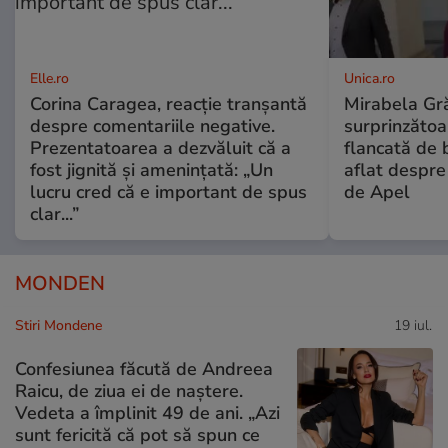
Elle.ro
Unica.ro
Corina Caragea, reacție tranșantă
Mirabela Gră
despre comentariile negative.
surprinzătoar
Prezentatoarea a dezvăluit că a
flancată de 
fost jignită și amenințată: „Un
aflat despre
lucru cred că e important de spus
de Apel
clar...”
MONDEN
Stiri Mondene
19 iul.
Confesiunea făcută de Andreea
Raicu, de ziua ei de naștere.
Vedeta a împlinit 49 de ani. „Azi
sunt fericită că pot să spun ce