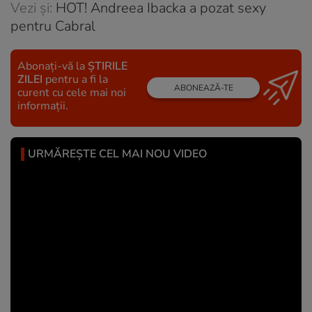
Vezi și:
HOT! Andreea Ibacka a pozat sexy
pentru Cabral
Abonați-vă la
ȘTIRILE
ZILEI
pentru a fi la
ABONEAZĂ-TE
curent cu cele mai noi
informații.
URMĂREȘTE CEL MAI NOU VIDEO