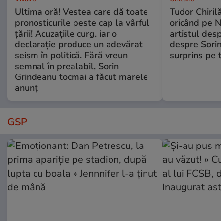
Ultima oră! Vestea care dă toate
Tudor Chiril
pronosticurile peste cap la vârful
oricând pe N
țării! Acuzațiile curg, iar o
artistul desp
declarație produce un adevărat
despre Sorin
seism în politică. Fără vreun
surprins pe 
semnal în prealabil, Sorin
Grindeanu tocmai a făcut marele
anunț
GSP