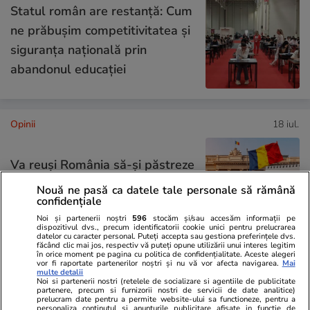
Statul român are restanță: Cum
ne prăbușim competitivitatea și
siguranța națională prin
abandonul educației
Opinii
18 iul.
Va reuși România să-și păstreze
rating-ul la nivelul Botswanei?
Nouă ne pasă ca datele tale personale să rămână
confidențiale
E asumată treaba!
Noi și partenerii noștri
596
stocăm și/sau accesăm informații pe
dispozitivul dvs., precum identificatorii cookie unici pentru prelucrarea
datelor cu caracter personal. Puteți accepta sau gestiona preferințele dvs.
făcând clic mai jos, respectiv vă puteți opune utilizării unui interes legitim
în orice moment pe pagina cu politica de confidențialitate. Aceste alegeri
vor fi raportate partenerilor noștri și nu vă vor afecta navigarea.
Mai
Opinii
18 iul.
multe detalii
Noi si partenerii nostri (retelele de socializare si agentiile de publicitate
partenere, precum si furnizorii nostri de servicii de date analitice)
prelucram date pentru a permite website-ului sa functioneze, pentru a
personaliza continutul si anunturile publicitare afisate in functie de