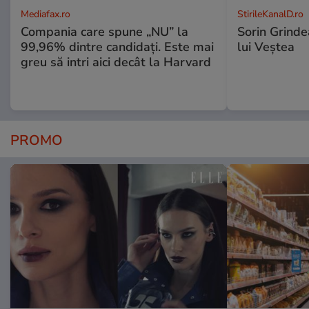
Mediafax.ro
StirileKanalD.ro
Compania care spune „NU” la
Sorin Grinde
99,96% dintre candidați. Este mai
lui Veștea
greu să intri aici decât la Harvard
PROMO