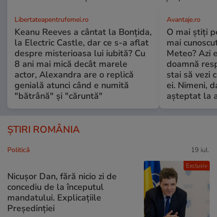
Libertateapentrufemei.ro
Avantaje.ro
Keanu Reeves a cântat la Bonțida,
O mai știți 
la Electric Castle, dar ce s-a aflat
mai cunoscu
despre misterioasa lui iubită? Cu
Meteo? Azi e
8 ani mai mică decât marele
doamnă respe
actor, Alexandra are o replică
stai să vezi 
genială atunci când e numită
ei. Nimeni, d
"bătrână" și "căruntă"
așteptat la 
ȘTIRI ROMÂNIA
Politică
19 iul.
Exclusiv
Nicușor Dan, fără nicio zi de
concediu de la începutul
mandatului. Explicațiile
Președinției