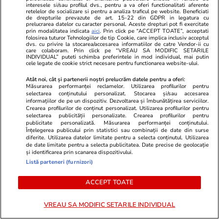
Poate vine un extraterestru și
interesele si/sau profilul dvs., pentru a va oferi functionalitati aferente
retelelor de socializare si pentru a analiza traficul pe website. Beneficiati
ne face bine
de drepturile prevazute de art. 15-22 din GDPR in legatura cu
prelucrarea datelor cu caracter personal. Aceste drepturi pot fi exercitate
prin modalitatea indicata
aici
. Prin click pe “ACCEPT TOATE”, acceptati
folosirea tuturor Tehnologiilor de tip Cookie, care implica inclusiv acceptul
dvs. cu privire la stocarea/accesarea informatiilor de catre Vendor-ii cu
care colaboram. Prin click pe “VREAU SA MODIFIC SETARILE
INDIVIDUAL” puteti schimba preferintele in mod individual, mai putin
cele legate de cookie strict necesare pentru functionarea website-ului.
Opinii
17 iul.
Atât noi, cât și partenerii noștri prelucrăm datele pentru a oferi:
Măsurarea performanței reclamelor. Utilizarea profilurilor pentru
selectarea conținutului personalizat. Stocarea și/sau accesarea
informațiilor de pe un dispozitiv. Dezvoltarea și îmbunătățirea serviciilor.
De ce socialismul și comunismul
Crearea profilurilor de conținut personalizat. Utilizarea profilurilor pentru
selectarea publicității personalizate. Crearea profilurilor pentru
sucesc mințile oamenilor?
publicitate personalizată. Măsurarea performanței conținutului.
Înțelegerea publicului prin statistici sau combinații de date din surse
diferite. Utilizarea datelor limitate pentru a selecta conținutul. Utilizarea
de date limitate pentru a selecta publicitatea. Date precise de geolocație
și identificarea prin scanarea dispozitivului.
Listă parteneri (furnizori)
Libertatea.ro
ACCEPT TOATE
Ultimele știri
Război Iran
Retete culinare
VREAU SA MODIFIC SETARILE INDIVIDUAL
Știri România
Divertisment
Fructe si legume