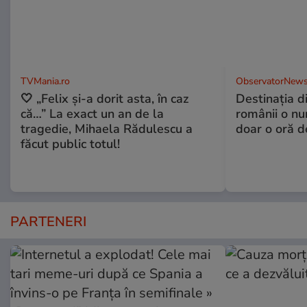
TVMania.ro
ObservatorNews
🤍 „Felix și-a dorit asta, în caz
Destinaţia d
că…” La exact un an de la
românii o nu
tragedie, Mihaela Rădulescu a
doar o oră d
făcut public totul!
PARTENERI