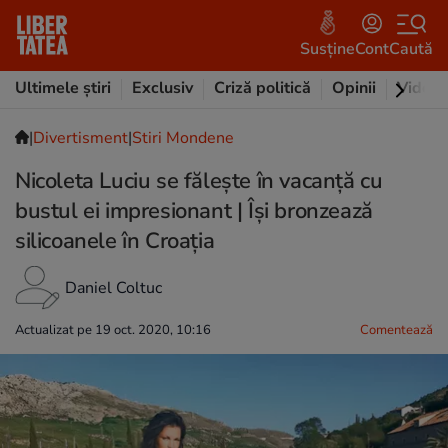
Susține
Cont
Caută
Ultimele știri
Exclusiv
Criză politică
Opinii
Video
|
Divertisment
|
Stiri Mondene
Nicoleta Luciu se făleşte în vacanţă cu
bustul ei impresionant | Îşi bronzează
silicoanele în Croaţia
Daniel Coltuc
Actualizat pe 19 oct. 2020, 10:16
Comentează