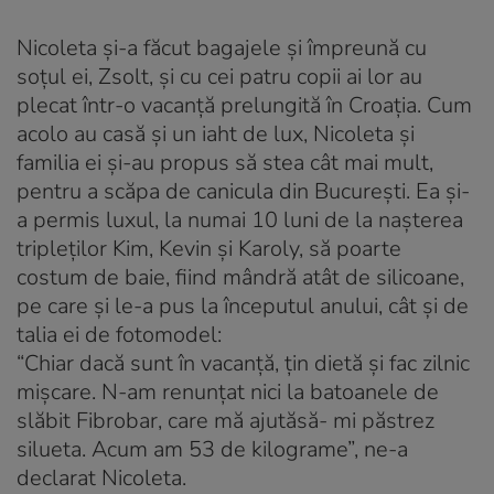
Nicoleta şi-a făcut bagajele şi împreună cu
soţul ei, Zsolt, şi cu cei patru copii ai lor au
plecat într-o vacanţă prelungită în Croaţia. Cum
acolo au casă şi un iaht de lux, Nicoleta şi
familia ei şi-au propus să stea cât mai mult,
pentru a scăpa de canicula din Bucureşti. Ea şi-
a permis luxul, la numai 10 luni de la naşterea
tripleţilor Kim, Kevin şi Karoly, să poarte
costum de baie, fiind mândră atât de silicoane,
pe care şi le-a pus la începutul anului, cât şi de
talia ei de fotomodel:
“Chiar dacă sunt în vacanţă, ţin dietă şi fac zilnic
mişcare. N-am renunţat nici la batoanele de
slăbit Fibrobar, care mă ajutăsă- mi păstrez
silueta. Acum am 53 de kilograme”, ne-a
declarat Nicoleta.