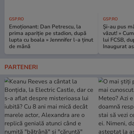
GSP.RO
GSP.RO
Emoționant: Dan Petrescu, la
Și-au pus mâ
prima apariție pe stadion, după
văzut! » Cum
lupta cu boala » Jennnifer l-a ținut
lui FCSB, du
de mână
Inaugurat as
PARTENERI