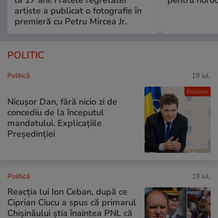
artiste a publicat o fotografie în
premieră cu Petru Mircea Jr.
POLITIC
Politică
19 iul.
Exclusiv
Nicușor Dan, fără nicio zi de
concediu de la începutul
mandatului. Explicațiile
Președinției
Politică
19 iul.
Reacția lui Ion Ceban, după ce
Ciprian Ciucu a spus că primarul
Chișinăului știa înaintea PNL că