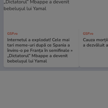
GSP.ro
GSP.ro
Internetul a explodat! Cele mai
Cauza morții
tari meme-uri după ce Spania a
a dezvăluit 
învins-o pe Franța în semifinale »
„Dictatorul” Mbappe a devenit
bebelușul lui Yamal