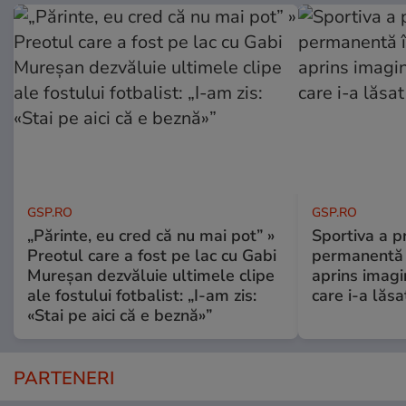
GSP.RO
GSP.RO
„Părinte, eu cred că nu mai pot” »
Sportiva a pr
Preotul care a fost pe lac cu Gabi
permanentă î
Mureșan dezvăluie ultimele clipe
aprins imagi
ale fostului fotbalist: „I-am zis:
care i-a lăs
«Stai pe aici că e beznă»”
PARTENERI