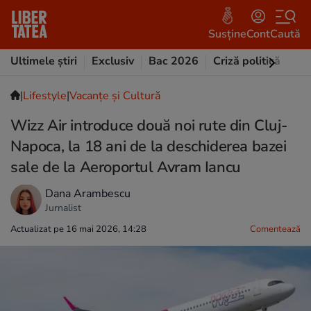
Susține
Cont
Caută
Ultimele știri
Exclusiv
Bac 2026
Criză politică
Opi
|
Lifestyle
|
Vacanțe și Cultură
Wizz Air introduce două noi rute din Cluj-
Napoca, la 18 ani de la deschiderea bazei
sale de la Aeroportul Avram Iancu
Dana Arambescu
Jurnalist
Actualizat pe 16 mai 2026, 14:28
Comentează