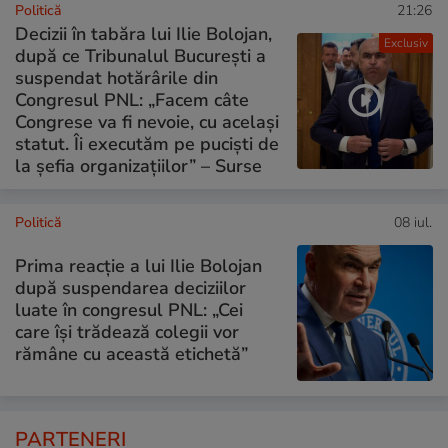
Politică
21:26
Decizii în tabăra lui Ilie Bolojan,
Exclusiv
după ce Tribunalul București a
suspendat hotărârile din
Congresul PNL: „Facem câte
Congrese va fi nevoie, cu același
statut. Îi executăm pe puciști de
la șefia organizațiilor” – Surse
Politică
08 iul.
Prima reacție a lui Ilie Bolojan
după suspendarea deciziilor
luate în congresul PNL: „Cei
care își trădează colegii vor
rămâne cu această etichetă”
PARTENERI