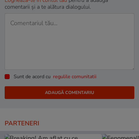
Loghează-te în contul tău
pentru a adăuga
comentarii și a te alătura dialogului.
Sunt de acord cu
regulile comunitatii
PARTENERI