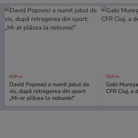
GSP.ro
GSP.ro
David Popovici a numit jobul de
Gabi Mureșa
vis, după retragerea din sport:
CFR Cluj, a 
„Mi-ar plăcea la nebunie!”