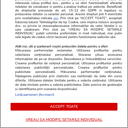
interesele si/sau profilul dvs., pentru a va oferi functionalitati aferente
retelelor de socializare si pentru a analiza traficul pe website. Beneficiati
de drepturile prevazute de art. 15-22 din GDPR in legatura cu
Nicușor Dan a primit un pistol
prelucrarea datelor cu caracter personal. Aceste drepturi pot fi exercitate
prin modalitatea indicata
aici
. Prin click pe “ACCEPT TOATE”, acceptati
Gumusay de la Recep Tayyip
folosirea tuturor Tehnologiilor de tip Cookie, care implica inclusiv acceptul
Erdogan. Ce va face cu arma
dvs. cu privire la stocarea/accesarea informatiilor de catre Vendor-ii cu
care colaboram. Prin click pe “VREAU SA MODIFIC SETARILE
INDIVIDUAL” puteti schimba preferintele in mod individual, mai putin
cele legate de cookie strict necesare pentru functionarea website-ului.
Atât noi, cât și partenerii noștri prelucrăm datele pentru a oferi:
Măsurarea performanței reclamelor. Utilizarea profilurilor pentru
selectarea conținutului personalizat. Stocarea și/sau accesarea
PARTENERI
informațiilor de pe un dispozitiv. Dezvoltarea și îmbunătățirea serviciilor.
Crearea profilurilor de conținut personalizat. Utilizarea profilurilor pentru
selectarea publicității personalizate. Crearea profilurilor pentru
publicitate personalizată. Măsurarea performanței conținutului.
Înțelegerea publicului prin statistici sau combinații de date din surse
diferite. Utilizarea datelor limitate pentru a selecta conținutul. Utilizarea
de date limitate pentru a selecta publicitatea. Date precise de geolocație
și identificarea prin scanarea dispozitivului.
Listă parteneri (furnizori)
ACCEPT TOATE
VREAU SA MODIFIC SETARILE INDIVIDUAL