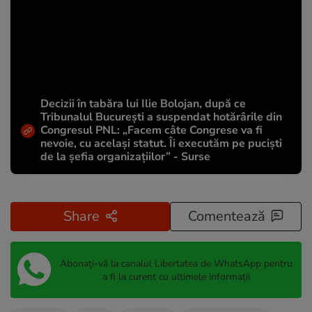
Decizii în tabăra lui Ilie Bolojan, după ce
Tribunalul București a suspendat hotărârile din
Congresul PNL: „Facem câte Congrese va fi
nevoie, cu același statut. Îi executăm pe puciști
de la șefia organizațiilor” - Surse
Share
Comentează
Abonați-vă la canalul Libertatea de WhatsApp pentru
a fi la curent cu ultimele informații