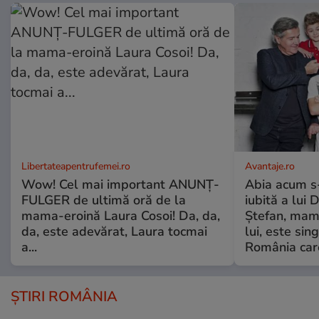
Libertateapentrufemei.ro
Avantaje.ro
Wow! Cel mai important ANUNȚ-
Abia acum s-
FULGER de ultimă oră de la
iubită a lui 
mama-eroină Laura Cosoi! Da, da,
Ștefan, mama 
da, este adevărat, Laura tocmai
lui, este si
a...
România care
ȘTIRI ROMÂNIA