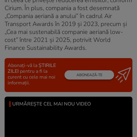
în ceea ce privește reducerea emisiilor, conform
Cirium. În plus, compania a fost desemnată
„Compania aeriană a anului” în cadrul Air
Transport Awards în 2019 și 2023, precum și
„Cea mai sustenabilă companie aeriană low-
cost” între 2021 și 2025, potrivit World
Finance Sustainability Awards.
Abonați-vă la
ȘTIRILE
ZILEI
pentru a fi la
ABONEAZĂ-TE
curent cu cele mai noi
informații.
URMĂREȘTE CEL MAI NOU VIDEO