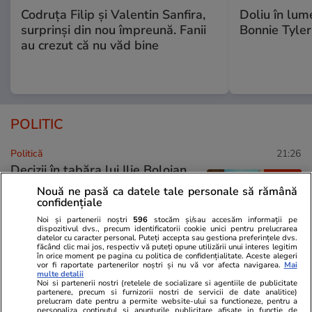
Codruța Filip și Valentin Sanfira,
Doliu în lum
surprinși din nou împreună. Fanii
Bonnie Tyler
au crezut că nu văd bine
POLITIC
Politică
21:26
Decizii în tabăra lui Ilie Bolojan,
Exclusiv
după ce Tribunalul București a
Nouă ne pasă ca datele tale personale să rămână
suspendat hotărârile din
confidențiale
Congresul PNL: „Facem câte
Noi și partenerii noștri
596
stocăm și/sau accesăm informații pe
Congrese va fi nevoie, cu același
dispozitivul dvs., precum identificatorii cookie unici pentru prelucrarea
datelor cu caracter personal. Puteți accepta sau gestiona preferințele dvs.
statut. Îi executăm pe puciști de
făcând clic mai jos, respectiv vă puteți opune utilizării unui interes legitim
în orice moment pe pagina cu politica de confidențialitate. Aceste alegeri
la șefia organizațiilor” – Surse
vor fi raportate partenerilor noștri și nu vă vor afecta navigarea.
Mai
multe detalii
Noi si partenerii nostri (retelele de socializare si agentiile de publicitate
partenere, precum si furnizorii nostri de servicii de date analitice)
Politică
14:02
prelucram date pentru a permite website-ului sa functioneze, pentru a
personaliza continutul si anunturile publicitare afisate in functie de