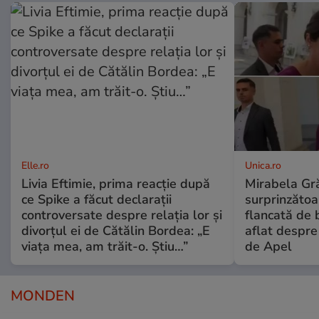
Elle.ro
Unica.ro
Livia Eftimie, prima reacție după
Mirabela Gră
ce Spike a făcut declarații
surprinzătoar
controversate despre relația lor și
flancată de 
divorțul ei de Cătălin Bordea: „E
aflat despre
viața mea, am trăit-o. Știu…”
de Apel
MONDEN