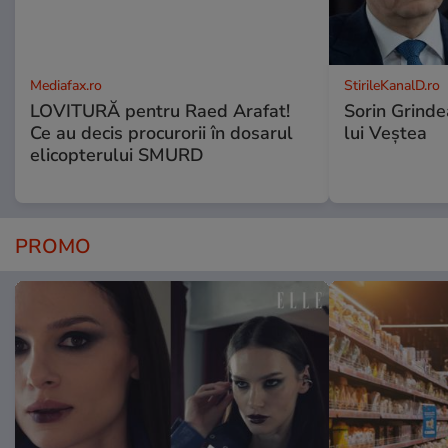
Mediafax.ro
StirileKanalD.ro
LOVITURĂ pentru Raed Arafat!
Sorin Grinde
Ce au decis procurorii în dosarul
lui Veștea
elicopterului SMURD
PROMO