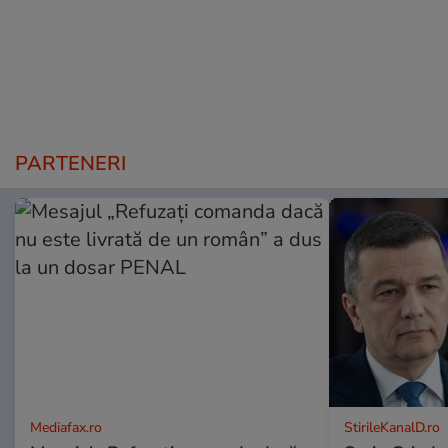
PARTENERI
Mediafax.ro
StirileKanalD.ro