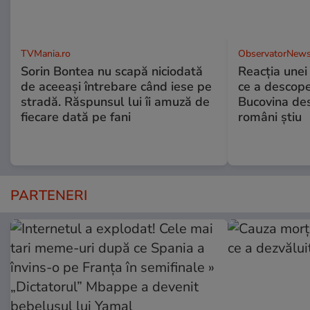
TVMania.ro
ObservatorNews
Sorin Bontea nu scapă niciodată
Reacția unei
de aceeași întrebare când iese pe
ce a descope
stradă. Răspunsul lui îi amuză de
Bucovina des
fiecare dată pe fani
români știu
PARTENERI