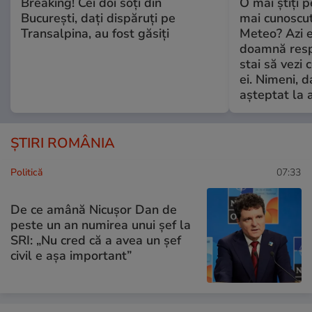
Breaking! Cei doi soți din
O mai știți 
București, dați dispăruți pe
mai cunoscu
Transalpina, au fost găsiți
Meteo? Azi e
doamnă respe
stai să vezi 
ei. Nimeni, d
așteptat la 
ȘTIRI ROMÂNIA
Politică
07:33
De ce amână Nicușor Dan de
peste un an numirea unui șef la
SRI: „Nu cred că a avea un şef
civil e așa important”