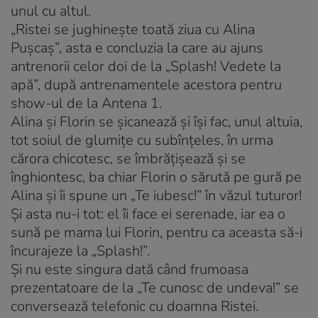
unul cu altul.
„Ristei se jughinește toată ziua cu Alina
Pușcaș”, asta e concluzia la care au ajuns
antrenorii celor doi de la „Splash! Vedete la
apă”, după antrenamentele acestora pentru
show-ul de la Antena 1.
Alina și Florin se șicanează și își fac, unul altuia,
tot soiul de glumițe cu subînțeles, în urma
cărora chicotesc, se îmbrățișează și se
înghiontesc, ba chiar Florin o sărută pe gură pe
Alina și îi spune un „Te iubesc!” în văzul tuturor!
Și asta nu-i tot: el îi face ei serenade, iar ea o
sună pe mama lui Florin, pentru ca aceasta să-i
încurajeze la „Splash!”.
Și nu este singura dată când frumoasa
prezentatoare de la „Te cunosc de undeva!” se
conversează telefonic cu doamna Ristei.