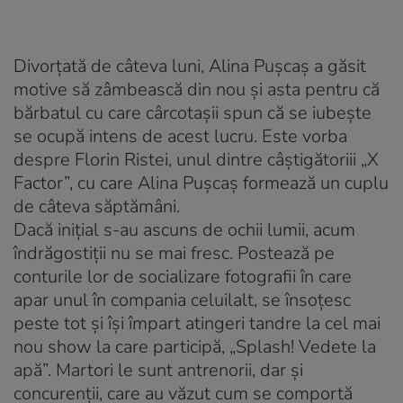
Divorţată de câteva luni, Alina Puşcaş a găsit
motive să zâmbească din nou şi asta pentru că
bărbatul cu care cârcotaşii spun că se iubeşte
se ocupă intens de acest lucru. Este vorba
despre Florin Ristei, unul dintre câştigătoriii „X
Factor”, cu care Alina Puşcaş formează un cuplu
de câteva săptămâni.
Dacă iniţial s-au ascuns de ochii lumii, acum
îndrăgostiţii nu se mai fresc. Postează pe
conturile lor de socializare fotografii în care
apar unul în compania celuilalt, se însoţesc
peste tot şi îşi împart atingeri tandre la cel mai
nou show la care participă, „Splash! Vedete la
apă”. Martori le sunt antrenorii, dar şi
concurenţii, care au văzut cum se comportă