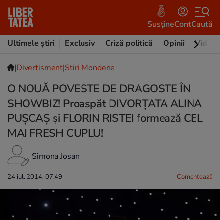
Susține
Cont
Caută
Ultimele știri
Exclusiv
Criză politică
Opinii
Video
|
Divertisment
|
Stiri Mondene
O NOUĂ POVESTE DE DRAGOSTE ÎN
SHOWBIZ! Proaspăt DIVORŢATA ALINA
PUŞCAŞ şi FLORIN RISTEI formează CEL
MAI FRESH CUPLU!
Simona Josan
24 iul. 2014, 07:49
Comentează