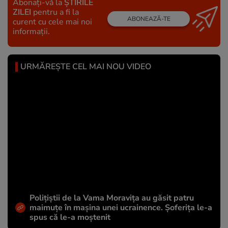
Abonați-vă la
ȘTIRILE
ZILEI
pentru a fi la
ABONEAZĂ-TE
curent cu cele mai noi
informații.
URMĂREȘTE CEL MAI NOU VIDEO
Polițiștii de la Vama Moravița au găsit patru
maimuțe în mașina unei ucrainence. Șoferița le-a
spus că le-a moștenit