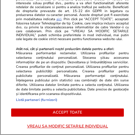
interesele si/sau profilul dvs., pentru a va oferi functionalitati aferente
retelelor de socializare si pentru a analiza traficul pe website. Beneficiati
de drepturile prevazute de art. 15-22 din GDPR in legatura cu
prelucrarea datelor cu caracter personal. Aceste drepturi pot fi exercitate
Știri România
17 iul.
prin modalitatea indicata
aici
. Prin click pe “ACCEPT TOATE”, acceptati
folosirea tuturor Tehnologiilor de tip Cookie, care implica inclusiv acceptul
dvs. cu privire la stocarea/accesarea informatiilor de catre Vendor-ii cu
care colaboram. Prin click pe “VREAU SA MODIFIC SETARILE
Sfântul Ilie – tradiții, obiceiuri și
INDIVIDUAL” puteti schimba preferintele in mod individual, mai putin
cele legate de cookie strict necesare pentru functionarea website-ului.
superstiții. Ce să nu faci de
Atât noi, cât și partenerii noștri prelucrăm datele pentru a oferi:
Sfântul Ilie
Măsurarea performanței reclamelor. Utilizarea profilurilor pentru
selectarea conținutului personalizat. Stocarea și/sau accesarea
informațiilor de pe un dispozitiv. Dezvoltarea și îmbunătățirea serviciilor.
Crearea profilurilor de conținut personalizat. Utilizarea profilurilor pentru
selectarea publicității personalizate. Crearea profilurilor pentru
publicitate personalizată. Măsurarea performanței conținutului.
Lifestyle
11:12
Înțelegerea publicului prin statistici sau combinații de date din surse
diferite. Utilizarea datelor limitate pentru a selecta conținutul. Utilizarea
de date limitate pentru a selecta publicitatea. Date precise de geolocație
și identificarea prin scanarea dispozitivului.
Listă parteneri (furnizori)
Semnele deshidratării și cum să
o previi
ACCEPT TOATE
VREAU SA MODIFIC SETARILE INDIVIDUAL