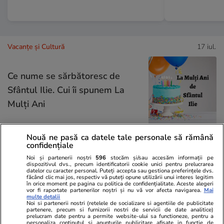
Vacanțe și Cultură
17 iul.
Ce nume se sărbătoresc de
Sfântul Ilie. Cui îi spunem La
Mulți Ani
Nouă ne pasă ca datele tale personale să rămână
confidențiale
Lifestyle
17 iul.
Noi și partenerii noștri
596
stocăm și/sau accesăm informații pe
dispozitivul dvs., precum identificatorii cookie unici pentru prelucrarea
datelor cu caracter personal. Puteți accepta sau gestiona preferințele dvs.
făcând clic mai jos, respectiv vă puteți opune utilizării unui interes legitim
Cum păstrăm verdețurile
în orice moment pe pagina cu politica de confidențialitate. Aceste alegeri
vor fi raportate partenerilor noștri și nu vă vor afecta navigarea.
Mai
proaspete ca să reziste o
multe detalii
Noi si partenerii nostri (retelele de socializare si agentiile de publicitate
săptămână
partenere, precum si furnizorii nostri de servicii de date analitice)
prelucram date pentru a permite website-ului sa functioneze, pentru a
personaliza continutul si anunturile publicitare afisate in functie de