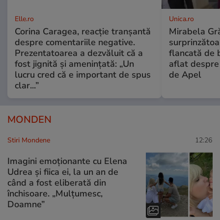
Elle.ro
Unica.ro
Corina Caragea, reacție tranșantă
Mirabela Gră
despre comentariile negative.
surprinzătoar
Prezentatoarea a dezvăluit că a
flancată de 
fost jignită și amenințată: „Un
aflat despre
lucru cred că e important de spus
de Apel
clar...”
MONDEN
Stiri Mondene
12:26
Imagini emoționante cu Elena
Udrea și fiica ei, la un an de
când a fost eliberată din
închisoare. „Mulțumesc,
Doamne”