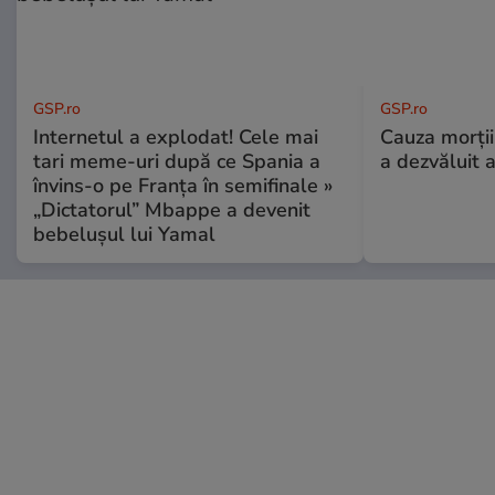
GSP.ro
GSP.ro
Internetul a explodat! Cele mai
Cauza morții
tari meme-uri după ce Spania a
a dezvăluit 
învins-o pe Franța în semifinale »
„Dictatorul” Mbappe a devenit
bebelușul lui Yamal