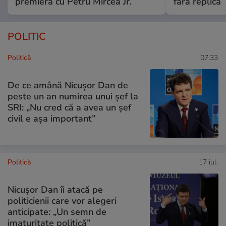
premieră cu Petru Mircea Jr.
fără replică
POLITIC
Politică
07:33
De ce amână Nicușor Dan de
peste un an numirea unui șef la
SRI: „Nu cred că a avea un şef
civil e așa important”
Politică
17 iul.
Nicușor Dan îi atacă pe
politicienii care vor alegeri
anticipate: „Un semn de
imaturitate politică”