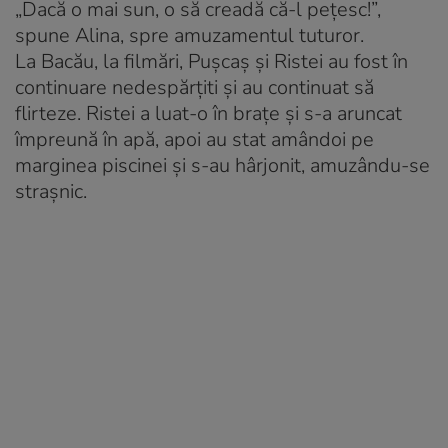
„Dacă o mai sun, o să creadă că-l pețesc!”,
spune Alina, spre amuzamentul tuturor.
La Bacău, la filmări, Pușcaș și Ristei au fost în
continuare nedespărțiti şi au continuat să
flirteze. Ristei a luat-o în brațe și s-a aruncat
împreună în apă, apoi au stat amândoi pe
marginea piscinei și s-au hârjonit, amuzându-se
strașnic.