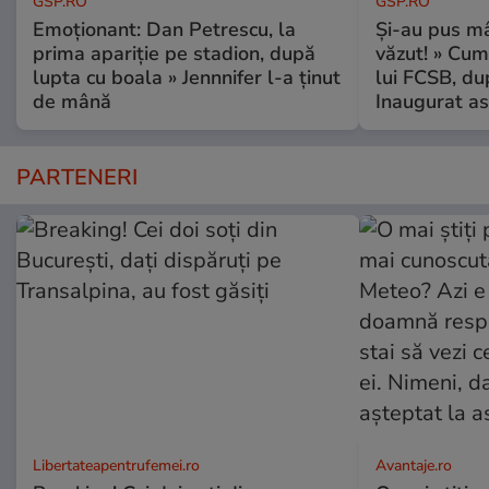
GSP.RO
GSP.RO
Emoționant: Dan Petrescu, la
Și-au pus mâ
prima apariție pe stadion, după
văzut! » Cum
lupta cu boala » Jennnifer l-a ținut
lui FCSB, du
de mână
Inaugurat as
PARTENERI
Libertateapentrufemei.ro
Avantaje.ro