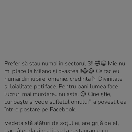
Prefer să stau numai în sectorul 3!!!🤣😂 Mie nu-
mi place la Milano și d-astea!!!😁😆 Ce fac eu
numai din iubire, omenie, credința în Divinitate
și loialitate poți face. Pentru bani lumea face
lucruri mai murdare…nu asta. 😉 Cine știe,
cunoaște și vede sufletul omului”, a povestit ea
într-o postare pe Facebook.
Vedeta stă alături de soțul ei, are grijă de el,
dar câteodată mai iese la restaurante cu