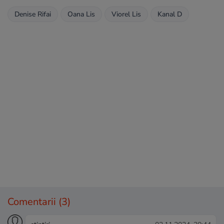
Denise Rifai
Oana Lis
Viorel Lis
Kanal D
Comentarii
(3)