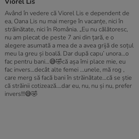
Viorel Lis
Având în vedere că Viorel Lis e dependent de
ea, Oana Lis nu mai merge în vacanțe, nici în
străinătate, nici în România. „Eu nu călătoresc,
nu am plecat de peste 7 ani din țară, e o
alegere asumată a mea de a avea grijă de soțul
meu la greu și boală. Dar după capu’ unora…o
fac pentru bani…😅🤣că așa îmi place mie, eu
fac invers…decât alte femei …unele, mă rog ,
care merg să facă bani în străinătate…că se știe
că străinii cotizează….dar eu, nu, nu și nu, prefer
invers!!!😅🤣