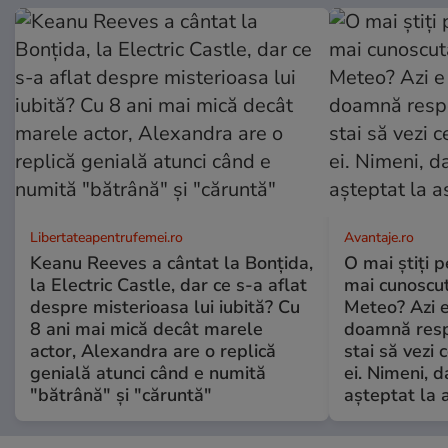
Libertateapentrufemei.ro
Avantaje.ro
Keanu Reeves a cântat la Bonțida,
O mai știți 
la Electric Castle, dar ce s-a aflat
mai cunoscu
despre misterioasa lui iubită? Cu
Meteo? Azi e
8 ani mai mică decât marele
doamnă respe
actor, Alexandra are o replică
stai să vezi 
genială atunci când e numită
ei. Nimeni, d
"bătrână" și "căruntă"
așteptat la 