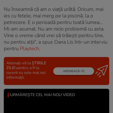
Nu înseamnă că am o viață urâtă. Oricum, mai
ies cu fetele, mai merg pe la piscină, la o
petrecere. E o perioadă pentru toată lumea…
Mi-am asumat. Nu am nicio problemă cu asta.
Vine o vreme când vrei să trăiești pentru tine,
nu pentru alții”, a spus Oana Lis într-un interviu
pentru
Playtech
.
Abonați-vă la
ȘTIRILE
ZILEI
pentru a fi la
ABONEAZĂ-TE
curent cu cele mai noi
informații.
URMĂREȘTE CEL MAI NOU VIDEO