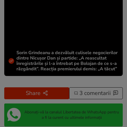
Sorin Grindeanu a dezvăluit culisele negocierilor
dintre Nicușor Dan și partide: „A reascultat
înregistrările și l-a întrebat pe Bolojan de ce s-a
răzgândit”. Reacția premierului demis: „A tăcut”
Share
3 comentarii
Abonați-vă la canalul Libertatea de WhatsApp pentru
a fi la curent cu ultimele informații