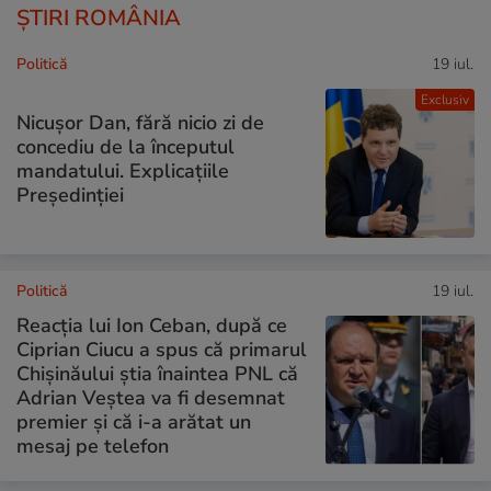
ȘTIRI ROMÂNIA
Politică
19 iul.
Exclusiv
Nicușor Dan, fără nicio zi de
concediu de la începutul
mandatului. Explicațiile
Președinției
Politică
19 iul.
Reacția lui Ion Ceban, după ce
Ciprian Ciucu a spus că primarul
Chișinăului știa înaintea PNL că
Adrian Veștea va fi desemnat
premier și că i-a arătat un
mesaj pe telefon