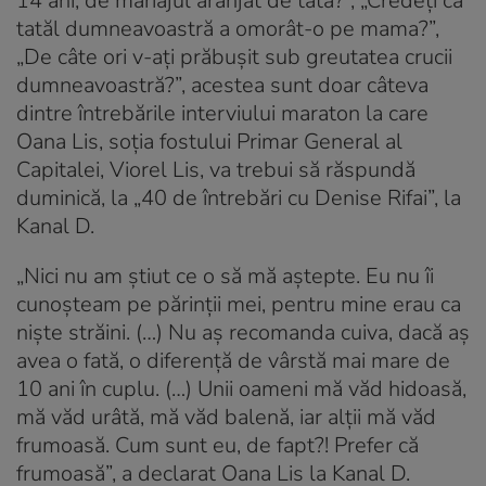
14 ani, de mariajul aranjat de tata?”, „Credeți că
tatăl dumneavoastră a omorât-o pe mama?”,
„De câte ori v-ați prăbușit sub greutatea crucii
dumneavoastră?”, acestea sunt doar câteva
dintre întrebările interviului maraton la care
Oana Lis, soția fostului Primar General al
Capitalei, Viorel Lis, va trebui să răspundă
duminică, la „40 de întrebări cu Denise Rifai”, la
Kanal D.
„Nici nu am știut ce o să mă aștepte. Eu nu îi
cunoșteam pe părinții mei, pentru mine erau ca
niște străini. (…) Nu aș recomanda cuiva, dacă aș
avea o fată, o diferență de vârstă mai mare de
10 ani în cuplu. (…) Unii oameni mă văd hidoasă,
mă văd urâtă, mă văd balenă, iar alții mă văd
frumoasă. Cum sunt eu, de fapt?! Prefer că
frumoasă”, a declarat Oana Lis la Kanal D.