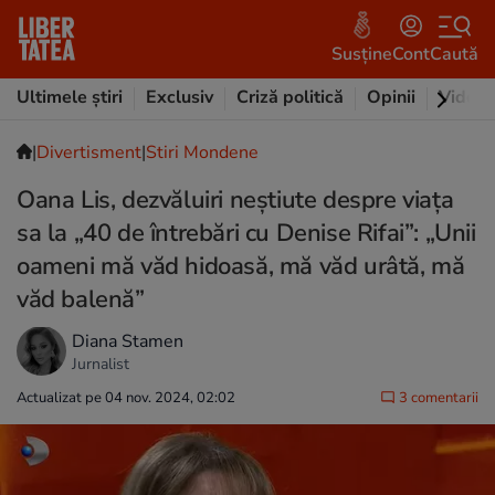
Susține
Cont
Caută
Ultimele știri
Exclusiv
Criză politică
Opinii
Video
|
Divertisment
|
Stiri Mondene
Oana Lis, dezvăluiri neștiute despre viața
sa la „40 de întrebări cu Denise Rifai”: „Unii
oameni mă văd hidoasă, mă văd urâtă, mă
văd balenă”
Diana Stamen
Jurnalist
Actualizat pe 04 nov. 2024, 02:02
3 comentarii