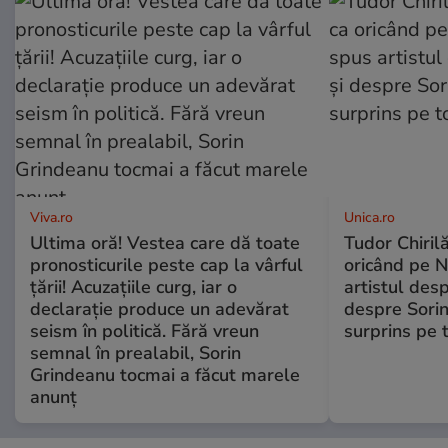
Viva.ro
Unica.ro
Ultima oră! Vestea care dă toate
Tudor Chiril
pronosticurile peste cap la vârful
oricând pe N
țării! Acuzațiile curg, iar o
artistul desp
declarație produce un adevărat
despre Sorin
seism în politică. Fără vreun
surprins pe 
semnal în prealabil, Sorin
Grindeanu tocmai a făcut marele
anunț