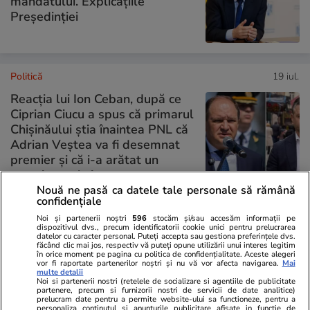
mandatului. Explicațiile
Președinției
Politică
19 iul.
Reacția lui Ion Ceban, după ce
Ciprian Ciucu a spus că primarul
Chișinăului știa înaintea PNL că
Adrian Veștea va fi desemnat
premier și că i-a arătat un
mesaj pe telefon
Nouă ne pasă ca datele tale personale să rămână
confidențiale
Noi și partenerii noștri
596
stocăm și/sau accesăm informații pe
PARTENERI
dispozitivul dvs., precum identificatorii cookie unici pentru prelucrarea
datelor cu caracter personal. Puteți accepta sau gestiona preferințele dvs.
făcând clic mai jos, respectiv vă puteți opune utilizării unui interes legitim
în orice moment pe pagina cu politica de confidențialitate. Aceste alegeri
vor fi raportate partenerilor noștri și nu vă vor afecta navigarea.
Mai
multe detalii
Noi si partenerii nostri (retelele de socializare si agentiile de publicitate
partenere, precum si furnizorii nostri de servicii de date analitice)
prelucram date pentru a permite website-ului sa functioneze, pentru a
personaliza continutul si anunturile publicitare afisate in functie de