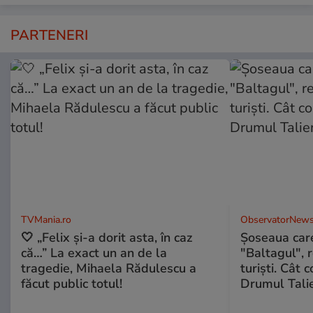
PARTENERI
TVMania.ro
ObservatorNews
🤍 „Felix și-a dorit asta, în caz
Șoseaua care
că…” La exact un an de la
"Baltagul", 
tragedie, Mihaela Rădulescu a
turiști. Cât 
făcut public totul!
Drumul Talie