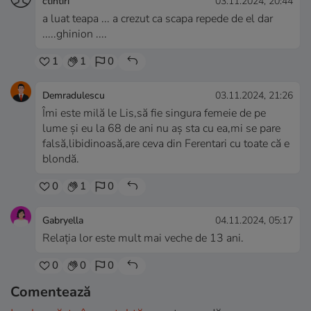
ctintiri
03.11.2024, 20:44
a luat teapa ... a crezut ca scapa repede de el dar
.....ghinion ....
1
1
0
Demradulescu
03.11.2024, 21:26
Îmi este milă le Lis,să fie singura femeie de pe
lume și eu la 68 de ani nu aș sta cu ea,mi se pare
falsă,libidinoasă,are ceva din Ferentari cu toate că e
blondă.
0
1
0
Gabryella
04.11.2024, 05:17
Relația lor este mult mai veche de 13 ani.
0
0
0
Comentează