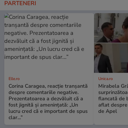
PARTENERI
Elle.ro
Unica.ro
Corina Caragea, reacție tranșantă
Mirabela Gră
despre comentariile negative.
surprinzătoar
Prezentatoarea a dezvăluit că a
flancată de 
fost jignită și amenințată: „Un
aflat despre
lucru cred că e important de spus
de Apel
clar...”