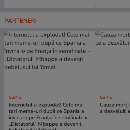
PARTENERI
GSP.ro
GSP.ro
Internetul a explodat! Cele mai
Cauza morții
tari meme-uri după ce Spania a
a dezvăluit 
învins-o pe Franța în semifinale »
„Dictatorul” Mbappe a devenit