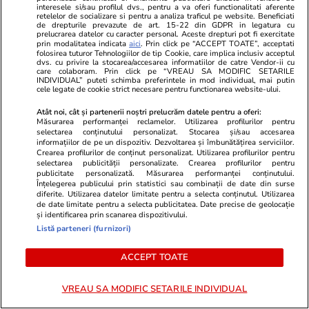
interesele si/sau profilul dvs., pentru a va oferi functionalitati aferente
retelelor de socializare si pentru a analiza traficul pe website. Beneficiati
de drepturile prevazute de art. 15-22 din GDPR in legatura cu
prelucrarea datelor cu caracter personal. Aceste drepturi pot fi exercitate
prin modalitatea indicata
aici
. Prin click pe “ACCEPT TOATE”, acceptati
folosirea tuturor Tehnologiilor de tip Cookie, care implica inclusiv acceptul
dvs. cu privire la stocarea/accesarea informatiilor de catre Vendor-ii cu
care colaboram. Prin click pe “VREAU SA MODIFIC SETARILE
INDIVIDUAL” puteti schimba preferintele in mod individual, mai putin
cele legate de cookie strict necesare pentru functionarea website-ului.
ZiaruldeIasi.ro
Fanatik.ro
Atât noi, cât și partenerii noștri prelucrăm datele pentru a oferi:
Proiectul imobiliar pregătit lângă
Câți bani a l
Măsurarea performanței reclamelor. Utilizarea profilurilor pentru
Lidl Moara de Foc este scos la
pentru titlu
selectarea conținutului personalizat. Stocarea și/sau accesarea
informațiilor de pe un dispozitiv. Dezvoltarea și îmbunătățirea serviciilor.
vânzare. Dezvoltatorul este
fabuloasă
Crearea profilurilor de conținut personalizat. Utilizarea profilurilor pentru
asociat în piață cu un alt proiect
selectarea publicității personalizate. Crearea profilurilor pentru
publicitate personalizată. Măsurarea performanței conținutului.
de anvergură
Înțelegerea publicului prin statistici sau combinații de date din surse
diferite. Utilizarea datelor limitate pentru a selecta conținutul. Utilizarea
de date limitate pentru a selecta publicitatea. Date precise de geolocație
și identificarea prin scanarea dispozitivului.
Listă parteneri (furnizori)
ULTIMELE ȘTIRI
ACCEPT TOATE
Știri România
09:28
Viiturile din Bușteni s-au revărsat și pe
VREAU SA MODIFIC SETARILE INDIVIDUAL