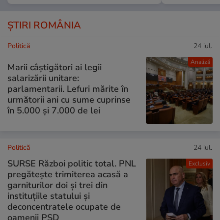
ȘTIRI ROMÂNIA
Politică
24 iul.
Analiză
Marii câștigători ai legii
salarizării unitare:
parlamentarii. Lefuri mărite în
următorii ani cu sume cuprinse
în 5.000 și 7.000 de lei
Politică
24 iul.
SURSE Război politic total. PNL
Exclusiv
pregătește trimiterea acasă a
garniturilor doi și trei din
instituțiile statului și
deconcentratele ocupate de
oamenii PSD