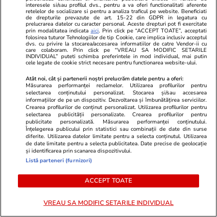
interesele si/sau profilul dvs., pentru a va oferi functionalitati aferente
retelelor de socializare si pentru a analiza traficul pe website. Beneficiati
de drepturile prevazute de art. 15-22 din GDPR in legatura cu
prelucrarea datelor cu caracter personal. Aceste drepturi pot fi exercitate
prin modalitatea indicata
aici
. Prin click pe “ACCEPT TOATE”, acceptati
folosirea tuturor Tehnologiilor de tip Cookie, care implica inclusiv acceptul
dvs. cu privire la stocarea/accesarea informatiilor de catre Vendor-ii cu
care colaboram. Prin click pe “VREAU SA MODIFIC SETARILE
INDIVIDUAL” puteti schimba preferintele in mod individual, mai putin
cele legate de cookie strict necesare pentru functionarea website-ului.
Atât noi, cât și partenerii noștri prelucrăm datele pentru a oferi:
Măsurarea performanței reclamelor. Utilizarea profilurilor pentru
selectarea conținutului personalizat. Stocarea și/sau accesarea
informațiilor de pe un dispozitiv. Dezvoltarea și îmbunătățirea serviciilor.
Crearea profilurilor de conținut personalizat. Utilizarea profilurilor pentru
Vacanțe și Cultură
15:55
Lifestyle
selectarea publicității personalizate. Crearea profilurilor pentru
publicitate personalizată. Măsurarea performanței conținutului.
Sute de turiști au stat la coadă
Țările din E
Înțelegerea publicului prin statistici sau combinații de date din surse
diferite. Utilizarea datelor limitate pentru a selecta conținutul. Utilizarea
ore în șir pentru a-și face un selfie
mai ușor să 
de date limitate pentru a selecta publicitatea. Date precise de geolocație
și identificarea prin scanarea dispozitivului.
cu peisajul din Munții Dolomiți:
apartament. 
Listă parteneri (furnizori)
„Un record de vizitatori” | VIDEO
percep impoz
ACCEPT TOATE
proprietate
VREAU SA MODIFIC SETARILE INDIVIDUAL