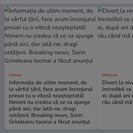
Viva.ro
Unica.ro
Informația de ultim moment, de
Divorț la nive
la vârful țării, face acum înconjurul
Incredibil ce
presei cu o viteză neașteptată!
ei, după ani 
Nimeni nu credea că se va ajunge
rău când mă
până aici, dar iată-ne, dragi
cetățeni. Breaking news, Sorin
Grindeanu tocmai a făcut anunțul