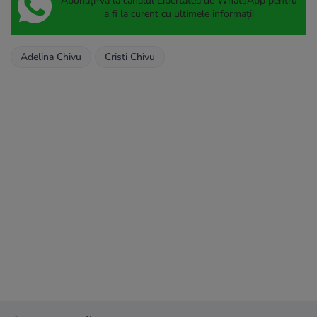
Abonați-vă la canalul Libertatea de WhatsApp pentru
a fi la curent cu ultimele informații
Adelina Chivu
Cristi Chivu