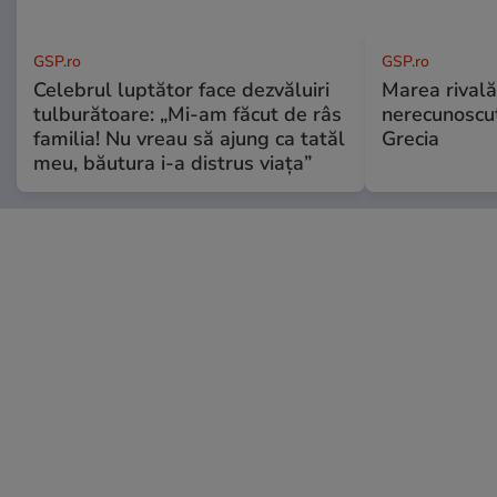
GSP.ro
GSP.ro
Celebrul luptător face dezvăluiri
Marea rivală
tulburătoare: „Mi-am făcut de râs
nerecunoscut
familia! Nu vreau să ajung ca tatăl
Grecia
meu, băutura i-a distrus viața”