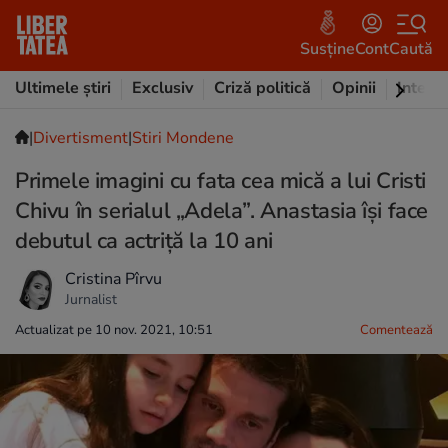
Susține
Cont
Caută
Ultimele știri
Exclusiv
Criză politică
Opinii
Intervi
|
Divertisment
|
Stiri Mondene
Primele imagini cu fata cea mică a lui Cristi
Chivu în serialul „Adela”. Anastasia își face
debutul ca actriță la 10 ani
Cristina Pîrvu
Jurnalist
Actualizat pe 10 nov. 2021, 10:51
Comentează