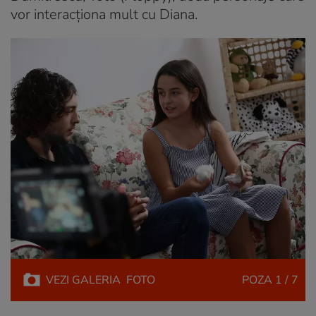
vor interacţiona mult cu Diana.
VEZI
GALERIA
FOTO
POZA
1 / 7