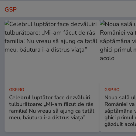
GSP
GSP.RO
GSP.RO
Celebrul luptător face dezvăluiri
Noua sală u
tulburătoare: „Mi-am făcut de râs
României va 
familia! Nu vreau să ajung ca tatăl
săptămâna vi
meu, băutura i-a distrus viața”
ghici primul 
găzduit acol