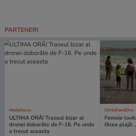
PARTENERI
Mediafax.ro
StirileKanalD.ro
ULTIMA ORĂ! Traseul bizar al
Femeie lovit
dronei doborâte de F-16. Pe unde
făcea plajă: „
a trecut aceasta