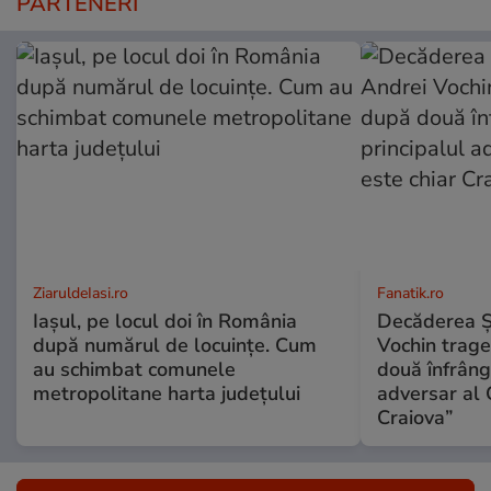
PARTENERI
ZiaruldeIasi.ro
Fanatik.ro
Iașul, pe locul doi în România
Decăderea Şti
după numărul de locuințe. Cum
Vochin trage
au schimbat comunele
două înfrânge
metropolitane harta județului
adversar al 
Craiova”