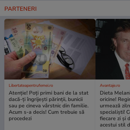
PARTENERI
Libertateapentrufemei.ro
Avantaje.ro
Atenție! Poți primi bani de la stat
Dieta Melan
dacă-ți îngrijești părinții, bunicii
oricine! Regi
sau pe cineva vârstnic din familie.
urmează zilni
Acum s-a decis! Cum trebuie să
specialiști! 
procedezi
fiecare zi și 
acestui stil 