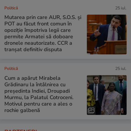
Politică
25 iul.
Mutarea prin care AUR, S.O.S. și
POT au făcut front comun în
opoziție împotriva legii care
permite Armatei să doboare
dronele neautorizate. CCR a
tranșat definitiv disputa
Politică
25 iul.
Cum a apărut Mirabela
Grădinaru la întâlnirea cu
președinta Indiei, Droupadi
Murmu, la Palatul Cotroceni.
Motivul pentru care a ales o
rochie galbenă