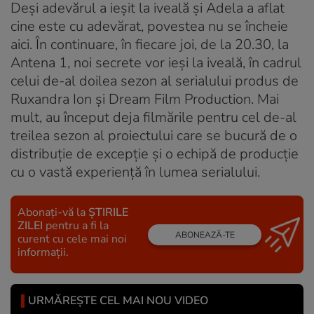
Deşi adevărul a ieşit la iveală şi Adela a aflat
cine este cu adevărat, povestea nu se încheie
aici. În continuare, în fiecare joi, de la 20.30, la
Antena 1, noi secrete vor ieşi la iveală, în cadrul
celui de-al doilea sezon al serialului produs de
Ruxandra Ion şi Dream Film Production. Mai
mult, au început deja filmările pentru cel de-al
treilea sezon al proiectului care se bucură de o
distribuţie de excepţie şi o echipă de producţie
cu o vastă experienţă în lumea serialului.
Abonați-vă la
ȘTIRILE
ZILEI
pentru a fi la
ABONEAZĂ-TE
curent cu cele mai noi
informații.
URMĂREȘTE CEL MAI NOU VIDEO