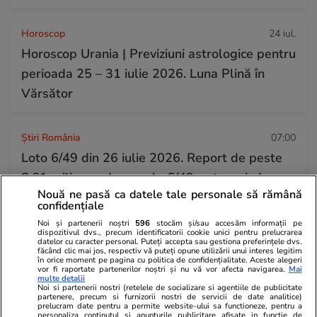
Horoscop
24 iul.
Horoscop Urania | Previziuni astrologice pentru
perioada 25 – 31 iulie 2026. Luna Plină în
Vărsător
Știri România
07:00
Loto 6/49 din 26 iulie 2026. Report de peste
8,61 milioane de euro la 6/49, categoria I
Nouă ne pasă ca datele tale personale să rămână
confidențiale
Auto
09:35
Noi și partenerii noștri
596
stocăm și/sau accesăm informații pe
dispozitivul dvs., precum identificatorii cookie unici pentru prelucrarea
Tutor 3.0, noul sistem care monitorizează
datelor cu caracter personal. Puteți accepta sau gestiona preferințele dvs.
făcând clic mai jos, respectiv vă puteți opune utilizării unui interes legitim
șoferii pe autostrăzile din Italia. Ce trebuie să
în orice moment pe pagina cu politica de confidențialitate. Aceste alegeri
vor fi raportate partenerilor noștri și nu vă vor afecta navigarea.
Mai
multe detalii
știe românii care merg acolo în vacanță
Noi si partenerii nostri (retelele de socializare si agentiile de publicitate
partenere, precum si furnizorii nostri de servicii de date analitice)
prelucram date pentru a permite website-ului sa functioneze, pentru a
personaliza continutul si anunturile publicitare afisate in functie de