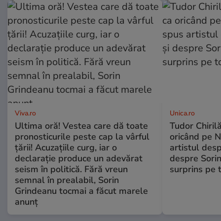
Viva.ro
Unica.ro
Ultima oră! Vestea care dă toate
Tudor Chiril
pronosticurile peste cap la vârful
oricând pe N
țării! Acuzațiile curg, iar o
artistul desp
declarație produce un adevărat
despre Sorin
seism în politică. Fără vreun
surprins pe 
semnal în prealabil, Sorin
Grindeanu tocmai a făcut marele
anunț