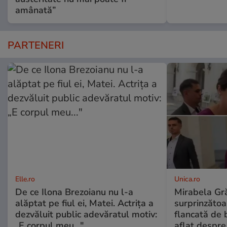
amânată”
PARTENERI
Elle.ro
Unica.ro
De ce Ilona Brezoianu nu l-a
Mirabela Gră
alăptat pe fiul ei, Matei. Actrița a
surprinzătoar
dezvăluit public adevăratul motiv:
flancată de 
„E corpul meu..."
aflat despre