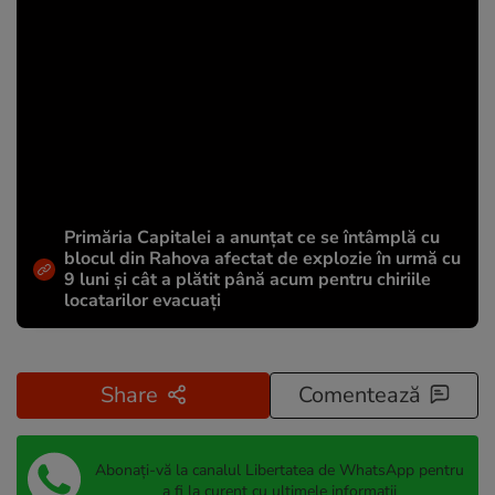
Primăria Capitalei a anunțat ce se întâmplă cu
blocul din Rahova afectat de explozie în urmă cu
9 luni și cât a plătit până acum pentru chiriile
locatarilor evacuați
Share
Comentează
Abonați-vă la canalul Libertatea de WhatsApp pentru
a fi la curent cu ultimele informații