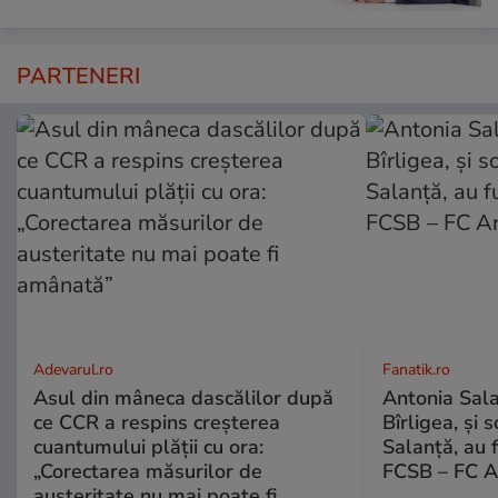
PARTENERI
Adevarul.ro
Fanatik.ro
Asul din mâneca dascălilor după
Antonia Salan
ce CCR a respins creșterea
Bîrligea, și 
cuantumului plății cu ora:
Salanță, au f
„Corectarea măsurilor de
FCSB – FC A
austeritate nu mai poate fi