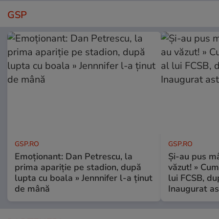
GSP
GSP.RO
GSP.RO
Emoționant: Dan Petrescu, la
Și-au pus mâ
prima apariție pe stadion, după
văzut! » Cum
lupta cu boala » Jennnifer l-a ținut
lui FCSB, du
de mână
Inaugurat as