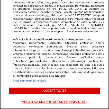
interesele si/sau profilul dvs., pentru a va oferi functionalitati aferente
sucesc mințile oamenilor?
retelelor de socializare si pentru a analiza traficul pe website. Beneficiati
de drepturile prevazute de art. 15-22 din GDPR in legatura cu
prelucrarea datelor cu caracter personal. Aceste drepturi pot fi exercitate
prin modalitatea indicata
aici
. Prin click pe “ACCEPT TOATE”, acceptati
folosirea tuturor Tehnologiilor de tip Cookie, care implica inclusiv acceptul
dvs. cu privire la stocarea/accesarea informatiilor de catre Vendor-ii cu
care colaboram. Prin click pe “VREAU SA MODIFIC SETARILE
INDIVIDUAL” puteti schimba preferintele in mod individual, mai putin
Opinii
17 iul.
cele legate de cookie strict necesare pentru functionarea website-ului.
Atât noi, cât și partenerii noștri prelucrăm datele pentru a oferi:
Măsurarea performanței reclamelor. Utilizarea profilurilor pentru
A doua palmă de la
selectarea conținutului personalizat. Stocarea și/sau accesarea
Luxemburg. De ce ÎCCJ tot
informațiilor de pe un dispozitiv. Dezvoltarea și îmbunătățirea serviciilor.
Crearea profilurilor de conținut personalizat. Utilizarea profilurilor pentru
pierde același proces
selectarea publicității personalizate. Crearea profilurilor pentru
publicitate personalizată. Măsurarea performanței conținutului.
Înțelegerea publicului prin statistici sau combinații de date din surse
diferite. Utilizarea datelor limitate pentru a selecta conținutul. Utilizarea
de date limitate pentru a selecta publicitatea. Date precise de geolocație
și identificarea prin scanarea dispozitivului.
Opinii
17 iul.
Listă parteneri (furnizori)
ACCEPT TOATE
Incertitudinea și blocajul politic
prelungesc perioada de
VREAU SA MODIFIC SETARILE INDIVIDUAL
îngrijorare a românilor