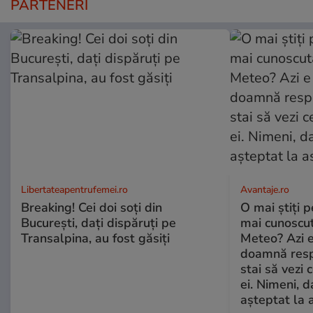
PARTENERI
Libertateapentrufemei.ro
Avantaje.ro
Breaking! Cei doi soți din
O mai știți 
București, dați dispăruți pe
mai cunoscu
Transalpina, au fost găsiți
Meteo? Azi e
doamnă respe
stai să vezi 
ei. Nimeni, d
așteptat la 