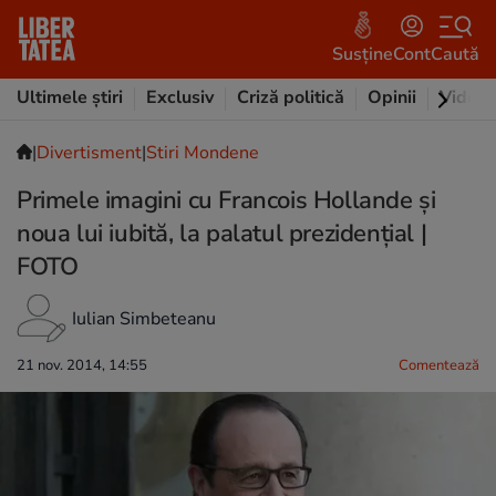
Susține
Cont
Caută
Ultimele știri
Exclusiv
Criză politică
Opinii
Video
|
Divertisment
|
Stiri Mondene
Primele imagini cu Francois Hollande şi
noua lui iubită, la palatul prezidenţial |
FOTO
Iulian Simbeteanu
21 nov. 2014, 14:55
Comentează