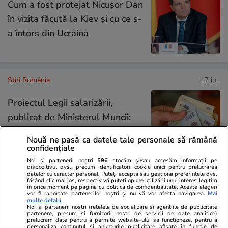
Cum a fost protejat Nicușor Dan
în vizita făcută la Kiev și cu ce s-
a întors din Ucraina
Știri România
17 iul.
Proiectul Legii salarizării,
publicat de Ministerul Muncii:
Cum se calculează salariile de
Nouă ne pasă ca datele tale personale să rămână
bază în sectorul bugetar
confidențiale
Noi și partenerii noștri
596
stocăm și/sau accesăm informații pe
dispozitivul dvs., precum identificatorii cookie unici pentru prelucrarea
datelor cu caracter personal. Puteți accepta sau gestiona preferințele dvs.
făcând clic mai jos, respectiv vă puteți opune utilizării unui interes legitim
Opinii
17 iul.
în orice moment pe pagina cu politica de confidențialitate. Aceste alegeri
vor fi raportate partenerilor noștri și nu vă vor afecta navigarea.
Mai
multe detalii
Noi si partenerii nostri (retelele de socializare si agentiile de publicitate
partenere, precum si furnizorii nostri de servicii de date analitice)
prelucram date pentru a permite website-ului sa functioneze, pentru a
De ce socialismul și comunismul
personaliza continutul si anunturile publicitare afisate in functie de