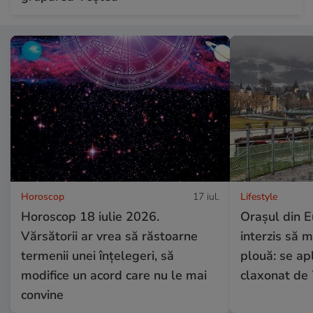
Horoscop
17 iul.
Lifestyle
Horoscop 18 iulie 2026.
Orașul din E
Vărsătorii ar vrea să răstoarne
interzis să 
termenii unei înțelegeri, să
plouă: se apl
modifice un acord care nu le mai
claxonat de
convine