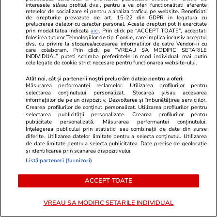
chimie aplicată a dat în judecată Universitatea
interesele si/sau profilul dvs., pentru a va oferi functionalitati aferente
retelelor de socializare si pentru a analiza traficul pe website. Beneficiati
de Medicină din București pentru că i s-a luat
de drepturile prevazute de art. 15-22 din GDPR in legatura cu
prelucrarea datelor cu caracter personal. Aceste drepturi pot fi exercitate
dreptul de a fi admisă fără examen
prin modalitatea indicata
aici
. Prin click pe “ACCEPT TOATE”, acceptati
folosirea tuturor Tehnologiilor de tip Cookie, care implica inclusiv acceptul
dvs. cu privire la stocarea/accesarea informatiilor de catre Vendor-ii cu
care colaboram. Prin click pe “VREAU SA MODIFIC SETARILE
INDIVIDUAL” puteti schimba preferintele in mod individual, mai putin
Știri România
07:45
cele legate de cookie strict necesare pentru functionarea website-ului.
Val de caniculă în România, temperaturile vor
Atât noi, cât și partenerii noștri prelucrăm datele pentru a oferi:
Măsurarea performanței reclamelor. Utilizarea profilurilor pentru
urca până la 40 de grade la umbră. Prognoza
selectarea conținutului personalizat. Stocarea și/sau accesarea
informațiilor de pe un dispozitiv. Dezvoltarea și îmbunătățirea serviciilor.
meteo ANM pentru perioada 28 iulie – 23
Crearea profilurilor de conținut personalizat. Utilizarea profilurilor pentru
august 2026
selectarea publicității personalizate. Crearea profilurilor pentru
publicitate personalizată. Măsurarea performanței conținutului.
Înțelegerea publicului prin statistici sau combinații de date din surse
diferite. Utilizarea datelor limitate pentru a selecta conținutul. Utilizarea
de date limitate pentru a selecta publicitatea. Date precise de geolocație
Știri Externe
07:40
și identificarea prin scanarea dispozitivului.
Un costum de baie obișnuit poate duce la o
Listă parteneri (furnizori)
amendă de sute de euro, în Spania:
ACCEPT TOATE
„Respectați regula!”
VREAU SA MODIFIC SETARILE INDIVIDUAL