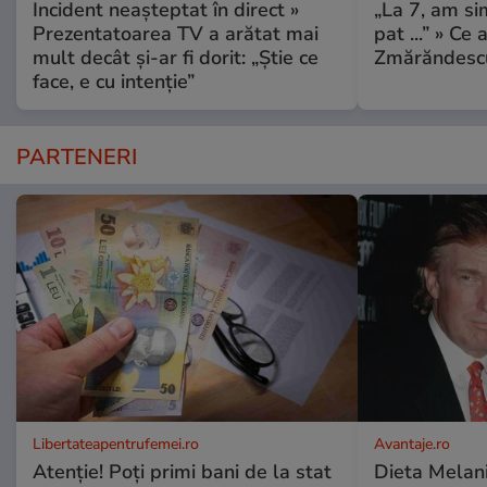
Incident neașteptat în direct »
„La 7, am si
Prezentatoarea TV a arătat mai
pat ...” » Ce 
mult decât și-ar fi dorit: „Știe ce
Zmărăndescu
face, e cu intenție”
PARTENERI
Libertateapentrufemei.ro
Avantaje.ro
Atenție! Poți primi bani de la stat
Dieta Melan