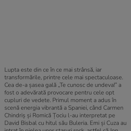
Lupta este din ce în ce mai strânsă, iar
transformările, printre cele mai spectaculoase.
Cea de-a şasea gală „Te cunosc de undeva!” a
fost o adevărată provocare pentru cele opt
cupluri de vedete. Primul moment a adus în
scenă energia vibrantă a Spaniei, când Carmen
Chindriș și Romică Țociu l-au interpretat pe
David Bisbal cu hitul său
Buleria
. Emi și Cuza au
intrat în pielea unor staruri rock, astfel că Jon