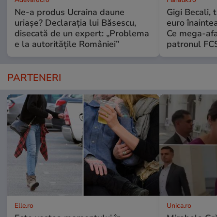
Ne-a produs Ucraina daune
Gigi Becali,
uriașe? Declarația lui Băsescu,
euro înainte
disecată de un expert: „Problema
Ce mega-afac
e la autoritățile României”
patronul FC
PARTENERI
Elle.ro
Unica.ro