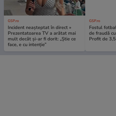
GSP.ro
GSP.ro
Incident neașteptat în direct »
Fostul fotba
Prezentatoarea TV a arătat mai
de fraudă cu 
mult decât și-ar fi dorit: „Știe ce
Profit de 3,
face, e cu intenție”