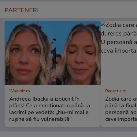
PARTENERI
Wowbiz.ro
Redactia.ro
Andreea Ibacka a izbucnit în
Zodia care a
plâns! Ce a emoționat-o până la
până la fina
lacrimi pe vedetă: „Nu-mi mai e
persoană apr
rușine să fiu vulnerabilă”
ceva import