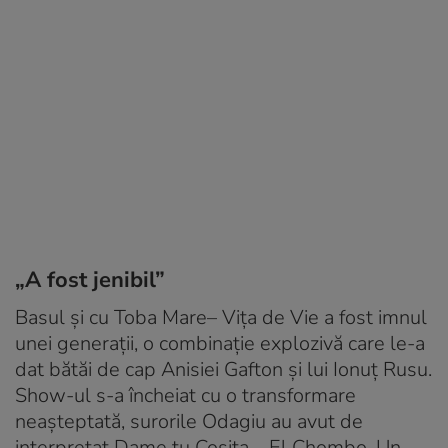
„A fost jenibil”
Basul și cu Toba Mare
– Vița de Vie a fost imnul
unei generații, o combinație explozivă care le-a
dat bătăi de cap Anisiei Gafton și lui Ionuț Rusu.
Show-ul s-a încheiat cu o transformare
neașteptată, surorile Odagiu au avut de
interpretat Dame tu Cosita – El Chombo. Un