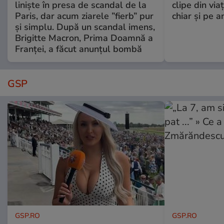
liniște în presa de scandal de la
clipe din via
Paris, dar acum ziarele ”fierb” pur
chiar și pe a
și simplu. După un scandal imens,
Brigitte Macron, Prima Doamnă a
Franței, a făcut anunțul bombă
GSP
GSP.RO
GSP.RO