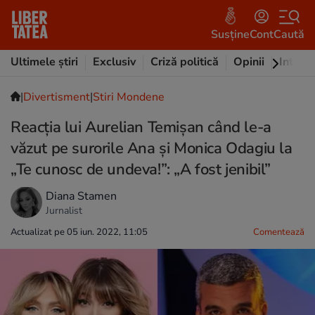
Susține
Cont
Caută
Ultimele știri
Exclusiv
Criză politică
Opinii
Intervi
|
Divertisment
|
Stiri Mondene
Reacția lui Aurelian Temișan când le-a
văzut pe surorile Ana și Monica Odagiu la
„Te cunosc de undeva!”: „A fost jenibil”
Diana Stamen
Jurnalist
Actualizat pe 05 iun. 2022, 11:05
Comentează