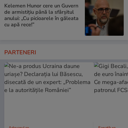
Kelemen Hunor cere un Guvern
de armistițiu până la sfârșitul
anului: „Cu picioarele în găleata
cu apă rece!”
PARTENERI
Adevarul.ro
Fanatik.ro