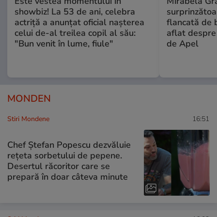
Este vestea momentului în
Mirabela Gră
showbiz! La 53 de ani, celebra
surprinzătoar
actriță a anunțat oficial nașterea
flancată de 
celui de-al treilea copil al său:
aflat despre
"Bun venit în lume, fiule"
de Apel
MONDEN
Stiri Mondene
16:51
Chef Ștefan Popescu dezvăluie
rețeta sorbetului de pepene.
Desertul răcoritor care se
prepară în doar câteva minute