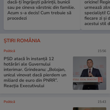
dacă-ți îngrijești părinții, bunicii
oricine! Regi
sau pe cineva vârstnic din familie.
urmează zilni
Acum s-a decis! Cum trebuie să
specialiști! 
procedezi
fiecare zi și 
acestui stil 
ȘTIRI ROMÂNIA
Politică
15:56
PSD atacă în instanță 12
hotărâri ale Guvernului
interimar. Grindeanu: „Bolojan,
unicul vinovat dacă pierdem un
miliard de euro din PNRR”.
Reacția Executivului
Politică
15:43