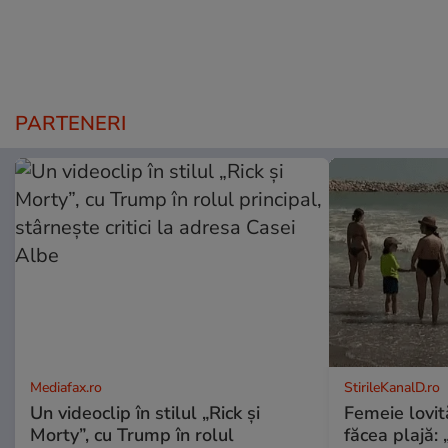
PARTENERI
Mediafax.ro
StirileKanalD.ro
Un videoclip în stilul „Rick și
Femeie lovit
Morty”, cu Trump în rolul
făcea plajă: „