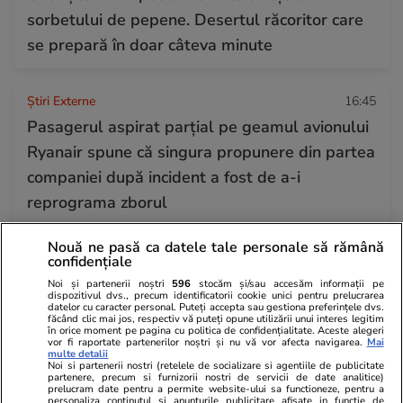
sorbetului de pepene. Desertul răcoritor care
se prepară în doar câteva minute
Știri Externe
16:45
Pasagerul aspirat parțial pe geamul avionului
Ryanair spune că singura propunere din partea
companiei după incident a fost de a-i
reprograma zborul
Nouă ne pasă ca datele tale personale să rămână
Citește mai multe
confidențiale
Noi și partenerii noștri
596
stocăm și/sau accesăm informații pe
dispozitivul dvs., precum identificatorii cookie unici pentru prelucrarea
datelor cu caracter personal. Puteți accepta sau gestiona preferințele dvs.
TRENDING
făcând clic mai jos, respectiv vă puteți opune utilizării unui interes legitim
în orice moment pe pagina cu politica de confidențialitate. Aceste alegeri
vor fi raportate partenerilor noștri și nu vă vor afecta navigarea.
Mai
multe detalii
Știri România
10:00
Noi si partenerii nostri (retelele de socializare si agentiile de publicitate
partenere, precum si furnizorii nostri de servicii de date analitice)
O elevă medaliată cu aur internațional la
prelucram date pentru a permite website-ului sa functioneze, pentru a
personaliza continutul si anunturile publicitare afisate in functie de