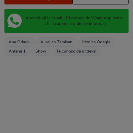
Abonați-vă la canalul Libertatea de WhatsApp pentru
a fi la curent cu ultimele informații
Ana Odagiu
Aurelian Temișan
Monica Odagiu
Antena 1
Show
Te cunosc de undeva!