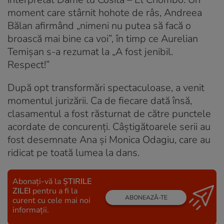
moment care stârnit hohote de râs, Andreea
Bălan afirmând „nimeni nu putea să facă o
broască mai bine ca voi”, în timp ce Aurelian
Temișan s-a rezumat la „A fost jenibil
.
Respect!”
După opt transformări spectaculoase, a venit
momentul jurizării. Ca de fiecare dată însă,
clasamentul a fost răsturnat de către punctele
acordate de concurenți. Câștigătoarele serii au
fost desemnate Ana și Monica Odagiu, care au
ridicat pe toată lumea la dans.
Abonați-vă la
ȘTIRILE
ZILEI
pentru a fi la
ABONEAZĂ-TE
curent cu cele mai noi
informații.