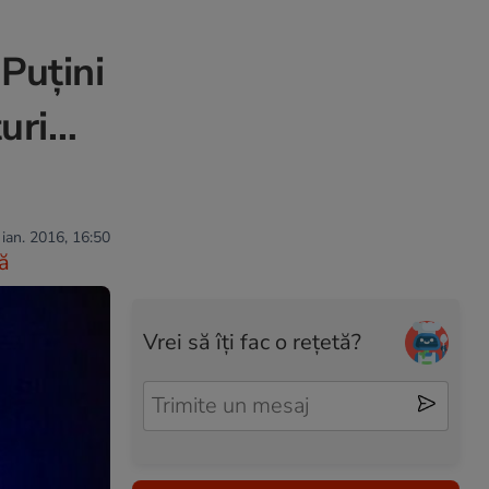
”Puțini
turi…
 ian. 2016, 16:50
ă
Vrei să îți fac o rețetă?