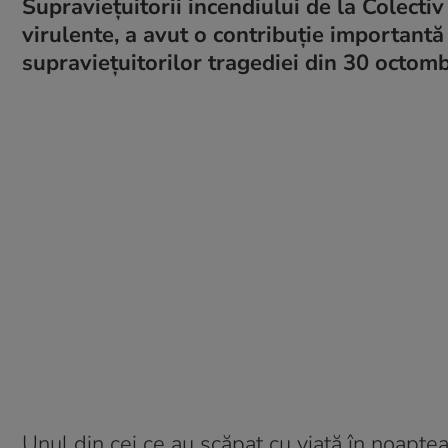
Supraviețuitorii incendiului de la Colectiv
virulente, a avut o contribuție importantă
supraviețuitorilor tragediei din 30 octom
Unul din cei ce au scăpat cu viață în noapte