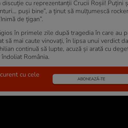
discuție cu reprezentanții Crucii Roșii! Puțini ș
conturi… puși bine”, a ținut să mulțumescă rocke
Inimă de țigan”.
gios în primele zile după tragedia în care au pi
 să mai caute vinovați, în lipsa unui verdict d
hilian continuă să lupte, acuză și arată cu dege
 îndoliat România.
 curent cu cele
ABONEAZĂ-TE