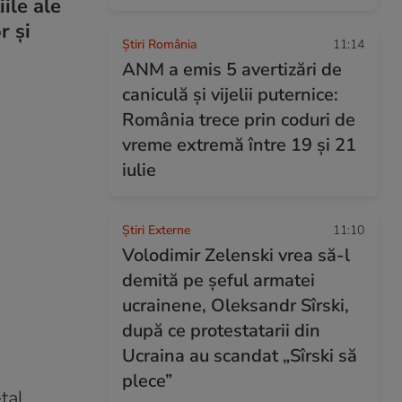
iile ale
r și
Știri România
11:14
ANM a emis 5 avertizări de
caniculă și vijelii puternice:
România trece prin coduri de
vreme extremă între 19 și 21
iulie
Știri Externe
11:10
Volodimir Zelenski vrea să-l
demită pe șeful armatei
ucrainene, Oleksandr Sîrski,
după ce protestatarii din
Ucraina au scandat „Sîrski să
plece”
tal