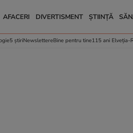
AFACERI
DIVERTISMENT
ȘTIINȚĂ
SĂN
Bani și Afaceri
Monden
Știri Știință
Știri 
Auto
Horoscop
Schimbări climati
Relații
Locuri de muncă
Muzică și Filme
Rețete
ogie
5 știri
Newslettere
Bine pentru tine
115 ani Elveția
Imobiliare.ro
Vacanțe și Cultură
Fructe
eJobs.ro
Îngriji