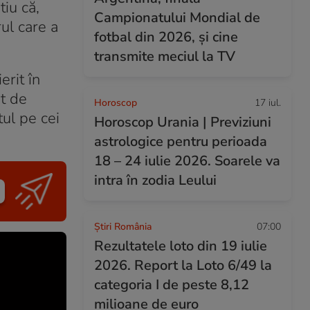
tiu că,
Campionatului Mondial de
rul care a
fotbal din 2026, și cine
transmite meciul la TV
erit în
at de
Horoscop
17 iul.
tul pe cei
Horoscop Urania | Previziuni
astrologice pentru perioada
18 – 24 iulie 2026. Soarele va
intra în zodia Leului
Știri România
07:00
Rezultatele loto din 19 iulie
2026. Report la Loto 6/49 la
categoria I de peste 8,12
milioane de euro