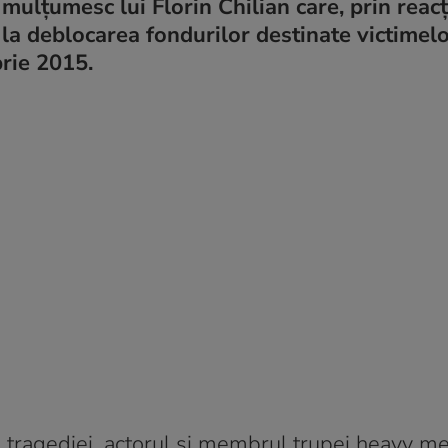
 mulțumesc lui Florin Chilian care, prin reacț
 la deblocarea fondurilor destinate victimelo
brie 2015.
a tragediei, actorul și membrul trupei heavy me