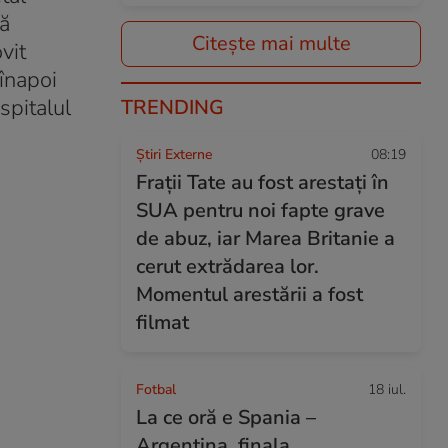
pă
Citește mai multe
vit
 înapoi
spitalul
TRENDING
Știri Externe
08:19
Frații Tate au fost arestați în
SUA pentru noi fapte grave
de abuz, iar Marea Britanie a
cerut extrădarea lor.
Momentul arestării a fost
filmat
Fotbal
18 iul.
La ce oră e Spania –
Argentina, finala