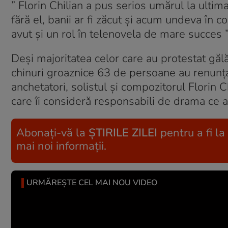
” Florin Chilian a pus serios umărul la ultima 
fără el, banii ar fi zăcut și acum undeva în 
avut și un rol în telenovela de mare succes ”
Deși majoritatea celor care au protestat gălă
chinuri groaznice 63 de persoane au renunțat
anchetatori, solistul și compozitorul Florin C
care îi consideră responsabili de drama ce a
Abonați-vă la
ȘTIRILE ZILEI
pentru a fi la
mai noi informații.
URMĂREȘTE CEL MAI NOU VIDEO