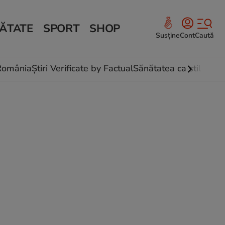
ĂTATE
SPORT
SHOP
Susține
Cont
Caută
Sănătate și Fitness
ce
 culinare
-România
Știri Verificate by Factual
Sănătatea ca stil de vi
 și legume
rea plantelor