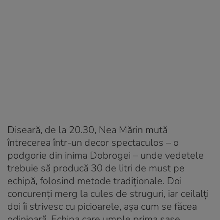
Diseară, de la 20.30, Nea Mărin mută
întrecerea într-un decor spectaculos – o
podgorie din inima Dobrogei – unde vedetele
trebuie să producă 30 de litri de must pe
echipă, folosind metode tradiționale. Doi
concurenți merg la cules de struguri, iar ceilalți
doi îi strivesc cu picioarele, așa cum se făcea
odinioară. Echipa care umple prima șase