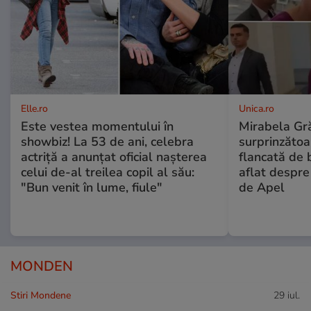
Elle.ro
Unica.ro
Este vestea momentului în
Mirabela Gră
showbiz! La 53 de ani, celebra
surprinzătoar
actriță a anunțat oficial nașterea
flancată de 
celui de-al treilea copil al său:
aflat despre
"Bun venit în lume, fiule"
de Apel
MONDEN
Stiri Mondene
29 iul.