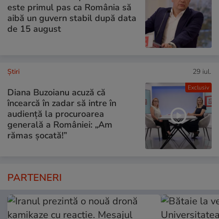
este primul pas ca România să
aibă un guvern stabil după data
de 15 august
Ştiri
29 iul.
Exclusiv
Diana Buzoianu acuză că
încearcă în zadar să intre în
audiență la procuroarea
generală a României: „Am
rămas șocată!”
PARTENERI