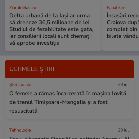
ZiaruldeIasi.ro
Fanatik.ro
Delta urbană de la Iași ar urma
Încasări reco
să dreneze 36,5 milioane de lei.
Craiova dup
Studiul de fezabilitate este gata,
complet din 
iar consilierii locali sunt chemați
bilete vându
să aprobe investiția
ULTIMELE ȘTIRI
Știri Locale
29 iul.
O femeie a rămas încarcerată în mașina lovită
de trenul Timișoara-Mangalia şi a fost
resuscitată
Tehnologie
29 iul.