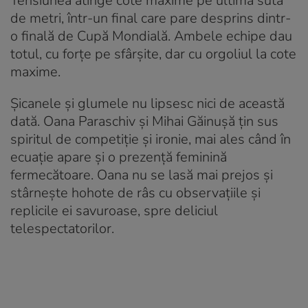
Tensiunea atinge cote maxime pe ultima sută
de metri, într-un final care pare desprins dintr-
o finală de Cupă Mondială. Ambele echipe dau
totul, cu forțe pe sfârșite, dar cu orgoliul la cote
maxime.
Șicanele și glumele nu lipsesc nici de această
dată. Oana Paraschiv și Mihai Găinușă țin sus
spiritul de competiție și ironie, mai ales când în
ecuație apare și o prezență feminină
fermecătoare. Oana nu se lasă mai prejos și
stârnește hohote de râs cu observațiile și
replicile ei savuroase, spre deliciul
telespectatorilor.