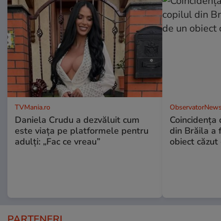
TVMania.ro
ObservatorNews
Daniela Crudu a dezvăluit cum
Coincidența d
este viața pe platformele pentru
din Brăila a 
adulți: „Fac ce vreau”
obiect căzut 
PARTENERI