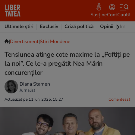
Susține
Cont
Caută
Ultimele știri
Exclusiv
Criză politică
Opinii
Intervi
|
Divertisment
|
Stiri Mondene
Tensiunea atinge cote maxime la „Poftiți pe
la noi”. Ce le-a pregătit Nea Mărin
concurenților
Diana Stamen
Jurnalist
Actualizat pe 11 iun. 2025, 15:27
Comentează