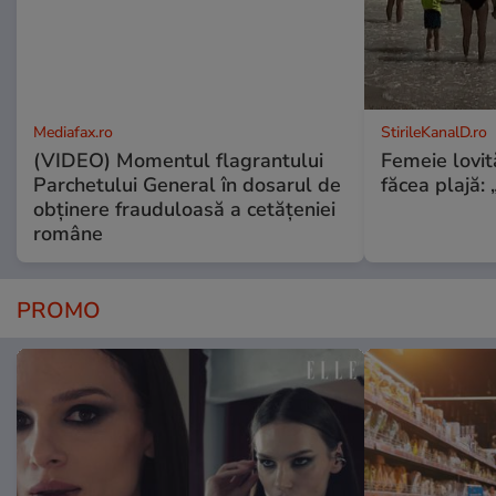
Mediafax.ro
StirileKanalD.ro
(VIDEO) Momentul flagrantului
Femeie lovit
Parchetului General în dosarul de
făcea plajă: „
obținere frauduloasă a cetățeniei
române
PROMO