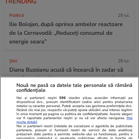
TRENDING
Politică
29 iul.
Ilie Bolojan, după oprirea ambelor reactoare
de la Cernavodă: „Reduceți consumul de
energie seara”
Ştiri
29 iul.
Diana Buzoianu acuză că încearcă în zadar să
intre în audiență la procuroarea generală a
Nouă ne pasă ca datele tale personale să rămână
României: „Am rămas șocată!”
confidențiale
Noi și partenerii noștri
596
stocăm și/sau accesăm informații pe
dispozitivul dvs., precum identificatorii cookie unici pentru prelucrarea
datelor cu caracter personal. Puteți accepta sau gestiona preferințele dvs.
Știri Externe
29 iul.
făcând clic mai jos, respectiv vă puteți opune utilizării unui interes legitim
în orice moment pe pagina cu politica de confidențialitate. Aceste alegeri
Ultima noapte a prințului saudit găsit mort
vor fi raportate partenerilor noștri și nu vă vor afecta navigarea.
Mai
multe detalii
într-un hotel de lux din Londra: autopsia a
Noi si partenerii nostri (retelele de socializare si agentiile de publicitate
partenere, precum si furnizorii nostri de servicii de date analitice)
dezvăluit cauza morții
prelucram date pentru a permite website-ului sa functioneze, pentru a
personaliza continutul si anunturile publicitare afisate in functie de