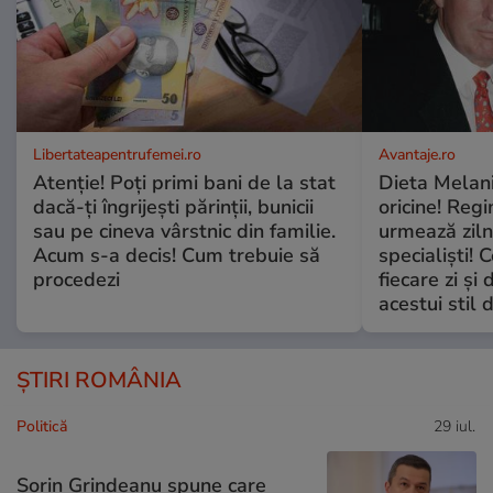
Libertateapentrufemei.ro
Avantaje.ro
Atenție! Poți primi bani de la stat
Dieta Melan
dacă-ți îngrijești părinții, bunicii
oricine! Regi
sau pe cineva vârstnic din familie.
urmează zilni
Acum s-a decis! Cum trebuie să
specialiști! 
procedezi
fiecare zi și 
acestui stil 
ȘTIRI ROMÂNIA
Politică
29 iul.
Sorin Grindeanu spune care