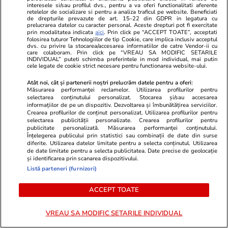
interesele si/sau profilul dvs., pentru a va oferi functionalitati aferente
retelelor de socializare si pentru a analiza traficul pe website. Beneficiati
de drepturile prevazute de art. 15-22 din GDPR in legatura cu
Horoscop
29 iul.
prelucrarea datelor cu caracter personal. Aceste drepturi pot fi exercitate
prin modalitatea indicata
aici
. Prin click pe “ACCEPT TOATE”, acceptati
Horoscop 30 iulie 2026. Tauriii se interesează
folosirea tuturor Tehnologiilor de tip Cookie, care implica inclusiv acceptul
dvs. cu privire la stocarea/accesarea informatiilor de catre Vendor-ii cu
mai puțin ce se discută în spatele ușilor
care colaboram. Prin click pe “VREAU SA MODIFIC SETARILE
INDIVIDUAL” puteti schimba preferintele in mod individual, mai putin
închise, gestionează mai bine orice sursă de
cele legate de cookie strict necesare pentru functionarea website-ului.
stres
Atât noi, cât și partenerii noștri prelucrăm datele pentru a oferi:
Măsurarea performanței reclamelor. Utilizarea profilurilor pentru
selectarea conținutului personalizat. Stocarea și/sau accesarea
informațiilor de pe un dispozitiv. Dezvoltarea și îmbunătățirea serviciilor.
Crearea profilurilor de conținut personalizat. Utilizarea profilurilor pentru
selectarea publicității personalizate. Crearea profilurilor pentru
publicitate personalizată. Măsurarea performanței conținutului.
Înțelegerea publicului prin statistici sau combinații de date din surse
diferite. Utilizarea datelor limitate pentru a selecta conținutul. Utilizarea
de date limitate pentru a selecta publicitatea. Date precise de geolocație
și identificarea prin scanarea dispozitivului.
Listă parteneri (furnizori)
ACCEPT TOATE
VREAU SA MODIFIC SETARILE INDIVIDUAL
Sănătate și Fitness
29 iul.
Lifestyle