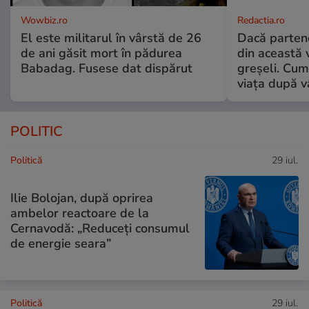
Wowbiz.ro
Redactia.ro
El este militarul în vârstă de 26
Dacă parten
de ani găsit mort în pădurea
din această v
Babadag. Fusese dat dispărut
greșeli. Cum 
viața după v
POLITIC
Politică
29 iul.
Ilie Bolojan, după oprirea
ambelor reactoare de la
Cernavodă: „Reduceți consumul
de energie seara”
Politică
29 iul.