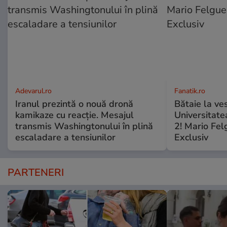
Adevarul.ro
Fanatik.ro
Iranul prezintă o nouă dronă
Bătaie la ve
kamikaze cu reacție. Mesajul
Universitate
transmis Washingtonului în plină
2! Mario Fel
escaladare a tensiunilor
Exclusiv
PARTENERI