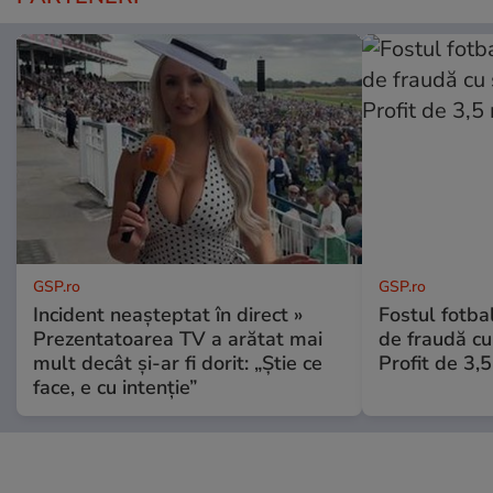
GSP.ro
GSP.ro
Incident neașteptat în direct »
Fostul fotba
Prezentatoarea TV a arătat mai
de fraudă cu 
mult decât și-ar fi dorit: „Știe ce
Profit de 3,
face, e cu intenție”