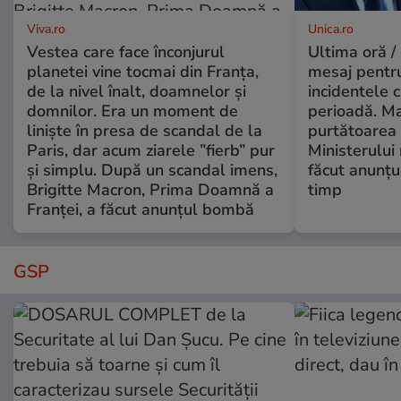
Viva.ro
Unica.ro
Vestea care face înconjurul
Ultima oră /
planetei vine tocmai din Franța,
mesaj pentr
de la nivel înalt, doamnelor și
incidentele 
domnilor. Era un moment de
perioadă. Ma
liniște în presa de scandal de la
purtătoarea 
Paris, dar acum ziarele ”fierb” pur
Ministerului
și simplu. După un scandal imens,
făcut anunțu
Brigitte Macron, Prima Doamnă a
timp
Franței, a făcut anunțul bombă
GSP