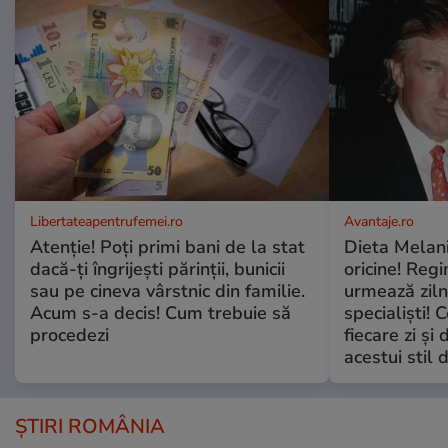
Libertateapentrufemei.ro
Avantaje.ro
Atenție! Poți primi bani de la stat
Dieta Melan
dacă-ți îngrijești părinții, bunicii
oricine! Regi
sau pe cineva vârstnic din familie.
urmează zilni
Acum s-a decis! Cum trebuie să
specialiști! 
procedezi
fiecare zi și 
acestui stil 
ȘTIRI ROMÂNIA