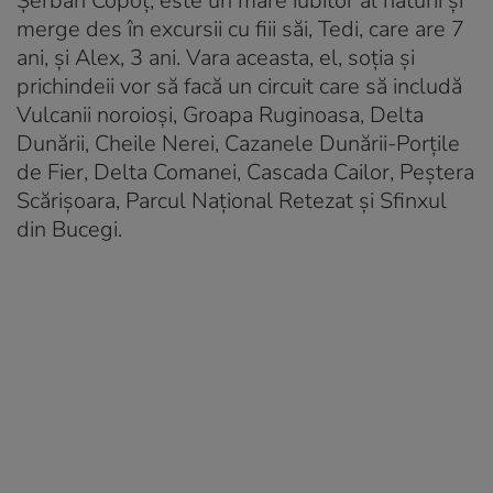
Șerban Copoț, este un mare iubitor al naturii și
merge des în excursii cu fiii săi, Tedi, care are 7
ani, și Alex, 3 ani. Vara aceasta, el, soția și
prichindeii vor să facă un circuit care să includă
Vulcanii noroioși, Groapa Ruginoasa, Delta
Dunării, Cheile Nerei, Cazanele Dunării-Porțile
de Fier, Delta Comanei, Cascada Cailor, Peștera
Scărișoara, Parcul Național Retezat și Sfinxul
din Bucegi.