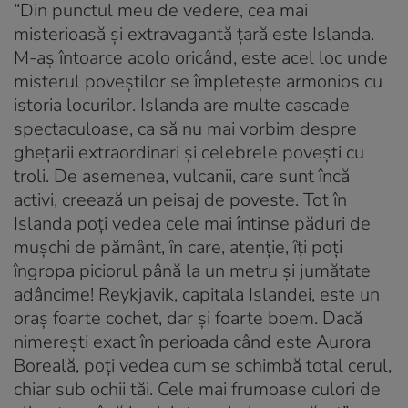
“Din punctul meu de vedere, cea mai
misterioasă și extravagantă țară este Islanda.
M-aș întoarce acolo oricând, este acel loc unde
misterul poveștilor se împletește armonios cu
istoria locurilor. Islanda are multe cascade
spectaculoase, ca să nu mai vorbim despre
ghețarii extraordinari și celebrele povești cu
troli. De asemenea, vulcanii, care sunt încă
activi, creează un peisaj de poveste. Tot în
Islanda poți vedea cele mai întinse păduri de
mușchi de pământ, în care, atenție, îți poți
îngropa piciorul până la un metru și jumătate
adâncime! Reykjavik, capitala Islandei, este un
oraș foarte cochet, dar și foarte boem. Dacă
nimerești exact în perioada când este Aurora
Boreală, poți vedea cum se schimbă total cerul,
chiar sub ochii tăi. Cele mai frumoase culori de