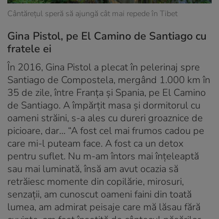
Cântărețul speră să ajungă cât mai repede în Tibet
Gina Pistol, pe El Camino de Santiago cu
fratele ei
În 2016, Gina Pistol a plecat în pelerinaj spre
Santiago de Compostela, mergând 1.000 km în
35 de zile, între Franța și Spania, pe El Camino
de Santiago. A împărțit masa și dormitorul cu
oameni străini, s-a ales cu dureri groaznice de
picioare, dar… “A fost cel mai frumos cadou pe
care mi-l puteam face. A fost ca un detox
pentru suflet. Nu m-am întors mai înțeleaptă
sau mai luminată, însă am avut ocazia să
retrăiesc momente din copilărie, mirosuri,
senzații, am cunoscut oameni faini din toată
lumea, am admirat peisaje care mă lăsau fără