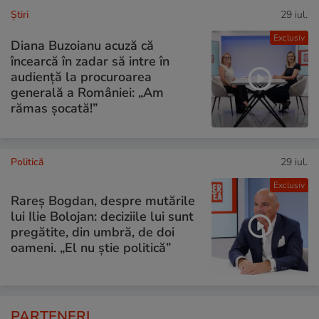
Ştiri
29 iul.
Exclusiv
Diana Buzoianu acuză că
încearcă în zadar să intre în
audiență la procuroarea
generală a României: „Am
rămas șocată!”
Politică
29 iul.
Exclusiv
Rareș Bogdan, despre mutările
lui Ilie Bolojan: deciziile lui sunt
pregătite, din umbră, de doi
oameni. „El nu știe politică”
PARTENERI