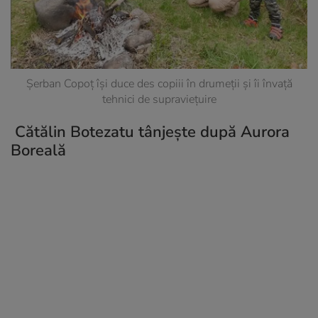
Șerban Copoț își duce des copiii în drumeții și îi învață
tehnici de supraviețuire
Cătălin Botezatu tânjește după Aurora
Boreală