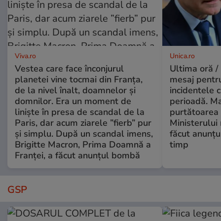
Viva.ro
Unica.ro
Vestea care face înconjurul
Ultima oră /
planetei vine tocmai din Franța,
mesaj pentr
de la nivel înalt, doamnelor și
incidentele 
domnilor. Era un moment de
perioadă. Ma
liniște în presa de scandal de la
purtătoarea 
Paris, dar acum ziarele ”fierb” pur
Ministerului
și simplu. După un scandal imens,
făcut anunțu
Brigitte Macron, Prima Doamnă a
timp
Franței, a făcut anunțul bombă
GSP