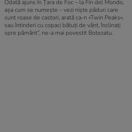
Odată ajuns în Țara de Foc – la Fin del Mondo,
așa cum se numește – vezi niște păduri care
sunt roase de castori, arată ca-n «Twin Peaks»,
sau întinderi cu copaci bătuți de vânt, înclinați
spre pământ”, ne-a mai povestit Botezatu.