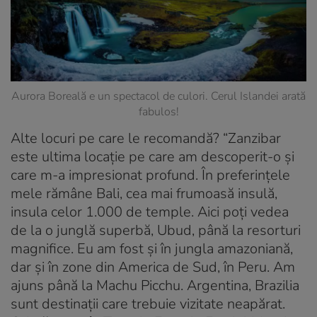
Aurora Boreală e un spectacol de culori. Cerul Islandei arată
fabulos!
Alte locuri pe care le recomandă? “Zanzibar
este ultima locație pe care am descoperit-o și
care m-a impresionat profund. În preferințele
mele rămâne Bali, cea mai frumoasă insulă,
insula celor 1.000 de temple. Aici poți vedea
de la o junglă superbă, Ubud, până la resorturi
magnifice. Eu am fost și în jungla amazoniană,
dar și în zone din America de Sud, în Peru. Am
ajuns până la Machu Picchu. Argentina, Brazilia
sunt destinații care trebuie vizitate neapărat.