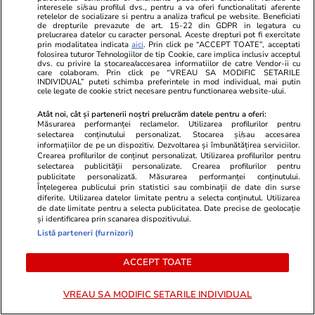
interesele si/sau profilul dvs., pentru a va oferi functionalitati aferente
retelelor de socializare si pentru a analiza traficul pe website. Beneficiati
de drepturile prevazute de art. 15-22 din GDPR in legatura cu
prelucrarea datelor cu caracter personal. Aceste drepturi pot fi exercitate
prin modalitatea indicata
aici
. Prin click pe “ACCEPT TOATE”, acceptati
folosirea tuturor Tehnologiilor de tip Cookie, care implica inclusiv acceptul
dvs. cu privire la stocarea/accesarea informatiilor de catre Vendor-ii cu
care colaboram. Prin click pe “VREAU SA MODIFIC SETARILE
INDIVIDUAL” puteti schimba preferintele in mod individual, mai putin
cele legate de cookie strict necesare pentru functionarea website-ului.
Atât noi, cât și partenerii noștri prelucrăm datele pentru a oferi:
Măsurarea performanței reclamelor. Utilizarea profilurilor pentru
selectarea conținutului personalizat. Stocarea și/sau accesarea
informațiilor de pe un dispozitiv. Dezvoltarea și îmbunătățirea serviciilor.
Crearea profilurilor de conținut personalizat. Utilizarea profilurilor pentru
Elle.ro
Unica.ro
selectarea publicității personalizate. Crearea profilurilor pentru
publicitate personalizată. Măsurarea performanței conținutului.
Este vestea momentului în
Mirabela Gră
Înțelegerea publicului prin statistici sau combinații de date din surse
showbiz! La 53 de ani, celebra
surprinzătoar
diferite. Utilizarea datelor limitate pentru a selecta conținutul. Utilizarea
de date limitate pentru a selecta publicitatea. Date precise de geolocație
actriță a anunțat oficial nașterea
flancată de 
și identificarea prin scanarea dispozitivului.
celui de-al treilea copil al său:
aflat despre
Listă parteneri (furnizori)
"Bun venit în lume, fiule"
de Apel
ACCEPT TOATE
VREAU SA MODIFIC SETARILE INDIVIDUAL