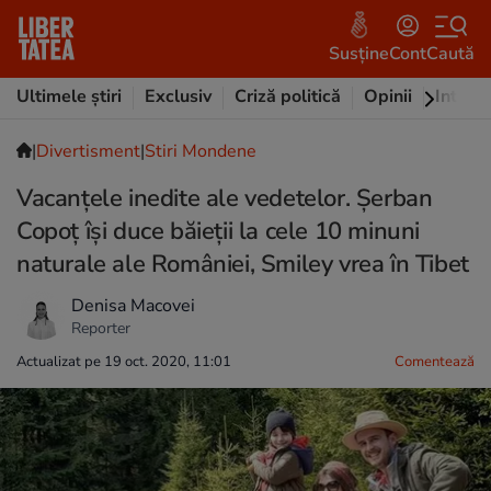
Susține
Cont
Caută
Ultimele știri
Exclusiv
Criză politică
Opinii
Intervi
|
Divertisment
|
Stiri Mondene
Vacanțele inedite ale vedetelor. Șerban
Copoț își duce băieții la cele 10 minuni
naturale ale României, Smiley vrea în Tibet
Denisa Macovei
Reporter
Actualizat pe 19 oct. 2020, 11:01
Comentează