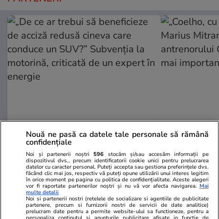
Adevarul.ro
Fanatik.ro
Nouă ne pasă ca datele tale personale să rămână
„De ce ar trebui să beneficieze de
„Coelho, cu oc
confidențiale
acciză redusă cineva care conduce
Marius Mitra
Noi și partenerii noștri
596
stocăm și/sau accesăm informații pe
un SUV?” Subvenția la motorină,
antrenorului 
dispozitivul dvs., precum identificatorii cookie unici pentru prelucrarea
datelor cu caracter personal. Puteți accepta sau gestiona preferințele dvs.
criticată de un expert în energie
mai importan
făcând clic mai jos, respectiv vă puteți opune utilizării unui interes legitim
în orice moment pe pagina cu politica de confidențialitate. Aceste alegeri
vor fi raportate partenerilor noștri și nu vă vor afecta navigarea.
Mai
multe detalii
Noi si partenerii nostri (retelele de socializare si agentiile de publicitate
PARTENERI
partenere, precum si furnizorii nostri de servicii de date analitice)
prelucram date pentru a permite website-ului sa functioneze, pentru a
personaliza continutul si anunturile publicitare afisate in functie de