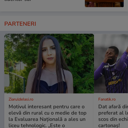
PARTENERI
ZiaruldeIasi.ro
Fanatik.ro
Motivul interesant pentru care o
Dat afară di
elevă din rural cu o medie de top
preferat al l
la Evaluarea Națională a ales un
scos din ech
liceu tehnologic. „Este o
cartonaş!