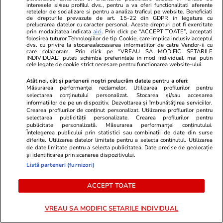
interesele si/sau profilul dvs., pentru a va oferi functionalitati aferente
Fotbal
01 aug.
retelelor de socializare si pentru a analiza traficul pe website. Beneficiati
de drepturile prevazute de art. 15-22 din GDPR in legatura cu
Universitatea Craiova învinge Petrolul cu 4-0
prelucrarea datelor cu caracter personal. Aceste drepturi pot fi exercitate
prin modalitatea indicata
aici
. Prin click pe “ACCEPT TOATE”, acceptati
în etapa a treia din Superligă. Deschidere de
folosirea tuturor Tehnologiilor de tip Cookie, care implica inclusiv acceptul
dvs. cu privire la stocarea/accesarea informatiilor de catre Vendor-ii cu
scor în secunda 41
care colaboram. Prin click pe “VREAU SA MODIFIC SETARILE
INDIVIDUAL” puteti schimba preferintele in mod individual, mai putin
cele legate de cookie strict necesare pentru functionarea website-ului.
Atât noi, cât și partenerii noștri prelucrăm datele pentru a oferi:
Muzică și Filme
01 aug.
Măsurarea performanței reclamelor. Utilizarea profilurilor pentru
selectarea conținutului personalizat. Stocarea și/sau accesarea
Clint Eastwood, critic dur la adresa
informațiilor de pe un dispozitiv. Dezvoltarea și îmbunătățirea serviciilor.
Hollywood-ului modern: „Trăim într-o
Crearea profilurilor de conținut personalizat. Utilizarea profilurilor pentru
selectarea publicității personalizate. Crearea profilurilor pentru
generație de lingușitori”
publicitate personalizată. Măsurarea performanței conținutului.
Înțelegerea publicului prin statistici sau combinații de date din surse
diferite. Utilizarea datelor limitate pentru a selecta conținutul. Utilizarea
de date limitate pentru a selecta publicitatea. Date precise de geolocație
Citește mai multe
și identificarea prin scanarea dispozitivului.
Listă parteneri (furnizori)
ACCEPT TOATE
TRENDING
VREAU SA MODIFIC SETARILE INDIVIDUAL
Știri România
01 aug.