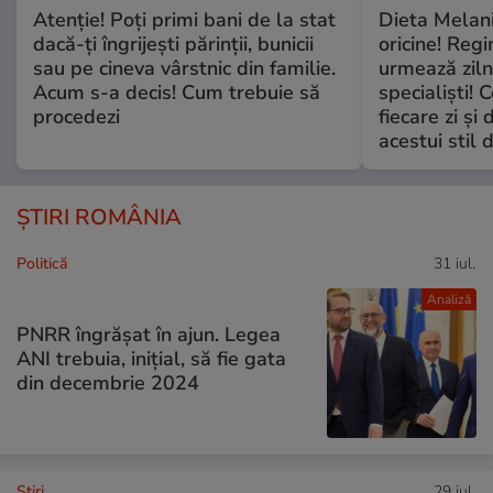
Atenție! Poți primi bani de la stat
Dieta Melan
dacă-ți îngrijești părinții, bunicii
oricine! Regi
sau pe cineva vârstnic din familie.
urmează zilni
Acum s-a decis! Cum trebuie să
specialiști! 
procedezi
fiecare zi și 
acestui stil 
ȘTIRI ROMÂNIA
Politică
31 iul.
Analiză
PNRR îngrășat în ajun. Legea
ANI trebuia, inițial, să fie gata
din decembrie 2024
Ştiri
29 iul.