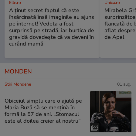
Elle.ro
Unica.ro
A ținut secret faptul că este
Mirabela Gră
însărcinată însă imaginile au ajuns
surprinzătoar
pe internet! Vedeta a fost
flancată de 
surprinsă pe stradă, iar burtica de
aflat despre
gravidă dovedește că va deveni în
de Apel
curând mamă
MONDEN
Stiri Mondene
01 aug.
Obiceiul simplu care o ajută pe
Maria Buză să se mențină în
formă la 57 de ani. „Stomacul
este al doilea creier al nostru”