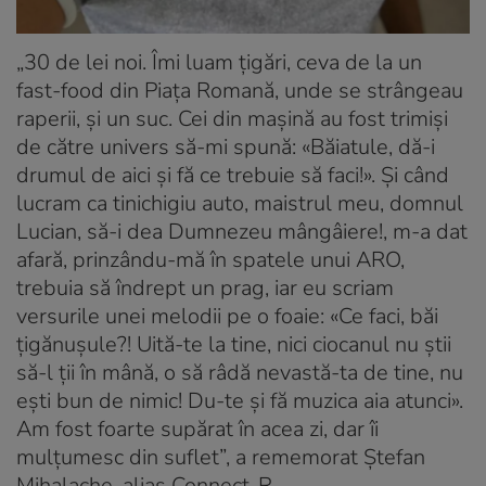
„30 de lei noi. Îmi luam țigări, ceva de la un
fast-food din Piața Romană, unde se strângeau
raperii, și un suc. Cei din mașină au fost trimiși
de către univers să-mi spună: «Băiatule, dă-i
drumul de aici și fă ce trebuie să faci!». Și când
lucram ca tinichigiu auto, maistrul meu, domnul
Lucian, să-i dea Dumnezeu mângâiere!, m-a dat
afară, prinzându-mă în spatele unui ARO,
trebuia să îndrept un prag, iar eu scriam
versurile unei melodii pe o foaie: «Ce faci, băi
țigănușule?! Uită-te la tine, nici ciocanul nu știi
să-l ții în mână, o să râdă nevastă-ta de tine, nu
ești bun de nimic! Du-te și fă muzica aia atunci».
Am fost foarte supărat în acea zi, dar îi
mulțumesc din suflet”, a rememorat Ștefan
Mihalache, alias Connect-R.