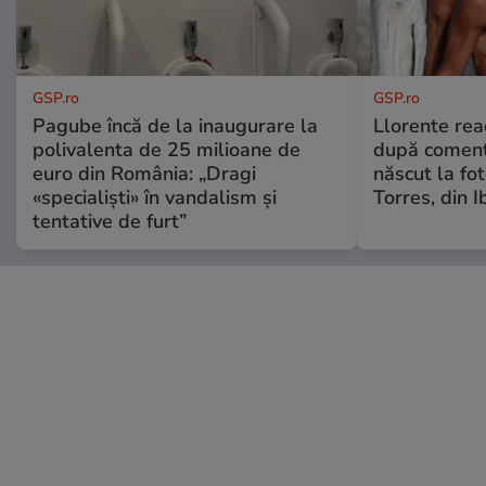
GSP.ro
GSP.ro
Pagube încă de la inaugurare la
Llorente rea
polivalenta de 25 milioane de
după comenta
euro din România: „Dragi
născut la fot
«specialiști» în vandalism și
Torres, din I
tentative de furt”