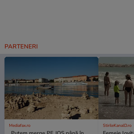
PARTENERI
Mediafax.ro
StirileKanalD.ro
„Putem merge PE JOS până în
Femeie lovit