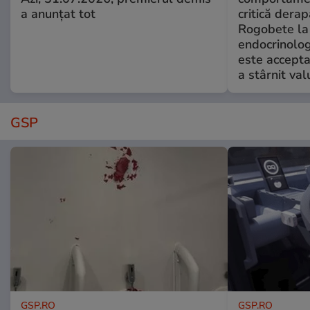
a anunțat tot
critică derap
Rogobete la
endocrinolog
este accepta
a stârnit valu
GSP
GSP.RO
GSP.RO