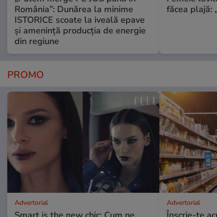
România”: Dunărea la minime
făcea plajă: „
ISTORICE scoate la iveală epave
și amenință producția de energie
din regiune
PROMO
Advertorial
Advertorial
Smart is the new chic: Cum ne
Înscrie-te ac