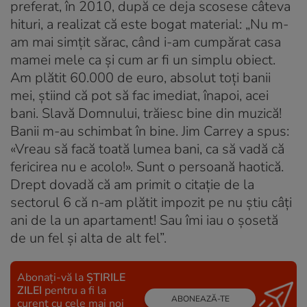
preferat, în 2010, după ce deja scosese câteva
hituri, a realizat că este bogat material: „Nu m-
am mai simțit sărac, când i-am cumpărat casa
mamei mele ca și cum ar fi un simplu obiect.
Am plătit 60.000 de euro, absolut toți banii
mei, știind că pot să fac imediat, înapoi, acei
bani. Slavă Domnului, trăiesc bine din muzică!
Banii m-au schimbat în bine. Jim Carrey a spus:
«Vreau să facă toată lumea bani, ca să vadă că
fericirea nu e acolo!». Sunt o persoană haotică.
Drept dovadă că am primit o citație de la
sectorul 6 că n-am plătit impozit pe nu știu câți
ani de la un apartament! Sau îmi iau o șosetă
de un fel și alta de alt fel”.
Abonați-vă la
ȘTIRILE
ZILEI
pentru a fi la
ABONEAZĂ-TE
curent cu cele mai noi