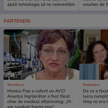
ajută tehnologia să ne reinventăm
voucher de 5
PARTENERI
Wowbiz.ro
Redactia.ro
Monica Pop a suferit un AVC!
De ce a fac
Anunțul îngrijorător a fost făcut
lucru cumplit
chiar de medicul oftalmolog: „M-
timp ce era 
am supărat foarte tare”