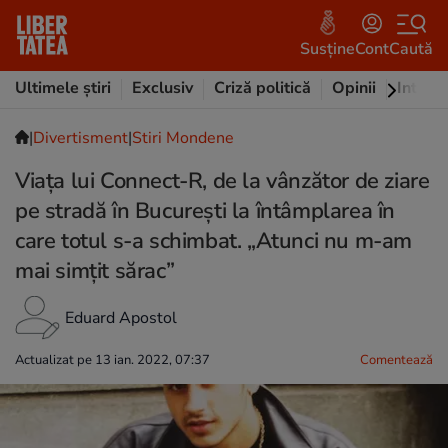
Susține
Cont
Caută
Ultimele știri
Exclusiv
Criză politică
Opinii
Intervi
|
Divertisment
|
Stiri Mondene
Viața lui Connect-R, de la vânzător de ziare
pe stradă în București la întâmplarea în
care totul s-a schimbat. „Atunci nu m-am
mai simțit sărac”
Eduard Apostol
Actualizat pe 13 ian. 2022, 07:37
Comentează