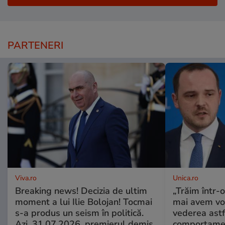
PARTENERI
Viva.ro
Unica.ro
Breaking news! Decizia de ultim
„Trăim într-
moment a lui Ilie Bolojan! Tocmai
mai avem vo
s-a produs un seism în politică.
vederea astf
Azi, 31.07.2026, premierul demis
comportamen