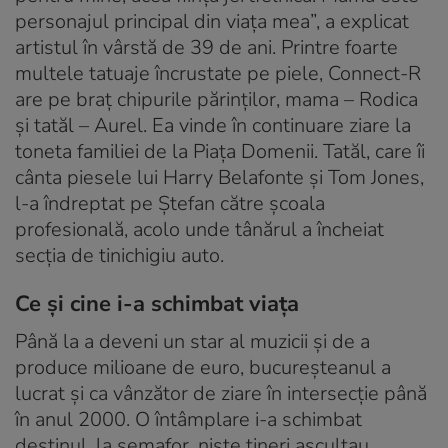
personajul principal din viața mea”, a explicat
artistul în vârstă de 39 de ani. Printre foarte
multele tatuaje încrustate pe piele, Connect-R
are pe braț chipurile părinților, mama – Rodica
și tatăl – Aurel. Ea vinde în continuare ziare la
toneta familiei de la Piața Domenii. Tatăl, care îi
cânta piesele lui Harry Belafonte și Tom Jones,
l-a îndreptat pe Ștefan către școala
profesională, acolo unde tânărul a încheiat
secția de tinichigiu auto.
Ce și cine i-a schimbat viața
Până la a deveni un star al muzicii și de a
produce milioane de euro, bucureșteanul a
lucrat și ca vânzător de ziare în intersecție până
în anul 2000. O întâmplare i-a schimbat
destinul, la semafor, niște tineri ascultau