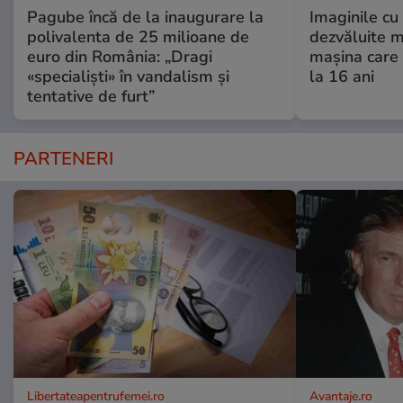
Pagube încă de la inaugurare la
Imaginile cu
polivalenta de 25 milioane de
dezvăluite m
euro din România: „Dragi
mașina care 
«specialiști» în vandalism și
la 16 ani
tentative de furt”
PARTENERI
Libertateapentrufemei.ro
Avantaje.ro