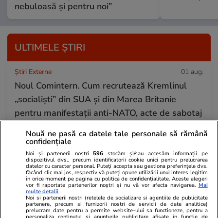
nebuloasă și pentru noi”
ULTIMELE ȘTIRI
Știri Externe
01 aug.
Noul Comintern. Cum recrutează Kremlinul
„socialiști” din SUA și din Marea Britanie
pentru manifestații anti-NATO, acte de sabotaj
și război
Nouă ne pasă ca datele tale personale să rămână
confidențiale
Noi și partenerii noștri
596
stocăm și/sau accesăm informații pe
Lifestyle
01 aug.
dispozitivul dvs., precum identificatorii cookie unici pentru prelucrarea
datelor cu caracter personal. Puteți accepta sau gestiona preferințele dvs.
Faimoșii adidași „murdari” care costă o avere
făcând clic mai jos, respectiv vă puteți opune utilizării unui interes legitim
în orice moment pe pagina cu politica de confidențialitate. Aceste alegeri
ajung în România: primul magazin se deschide
vor fi raportate partenerilor noștri și nu vă vor afecta navigarea.
Mai
multe detalii
în București și caută angajați
Noi si partenerii nostri (retelele de socializare si agentiile de publicitate
partenere, precum si furnizorii nostri de servicii de date analitice)
prelucram date pentru a permite website-ului sa functioneze, pentru a
personaliza continutul si anunturile publicitare afisate in functie de