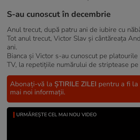
S-au cunoscut în decembrie
Anul trecut, după patru ani de iubire cu năbă
Tot anul trecut, Victor Slav şi cântăreaţa A
ani.
Bianca şi Victor s-au cunoscut pe platourile
TV, la repetiţiile numărului de striptease pe
Abonați-vă la
ȘTIRILE ZILEI
pentru a fi la
mai noi informații.
URMĂREȘTE CEL MAI NOU VIDEO