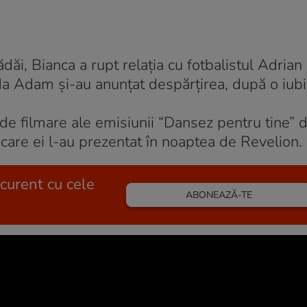
dăi, Bianca a rupt relaţia cu fotbalistul Adrian 
nda Adam şi-au anunţat despărţirea, după o iub
 de filmare ale emisiunii “Dansez pentru tine”
 care ei l-au prezentat în noaptea de Revelion.
 curent cu cele
ABONEAZĂ-TE