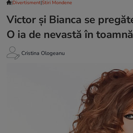
|
Divertisment
|
Stiri Mondene
Victor şi Bianca se pregăt
O ia de nevastă în toamnă
Cristina Ologeanu