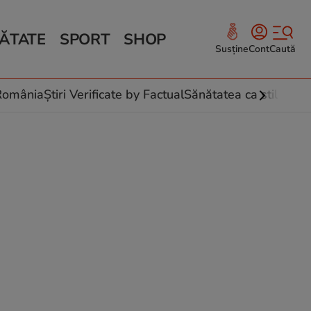
ĂTATE
SPORT
SHOP
Susține
Cont
Caută
Sănătate și Fitness
ce
 culinare
-România
Știri Verificate by Factual
Sănătatea ca stil de vi
 și legume
rea plantelor