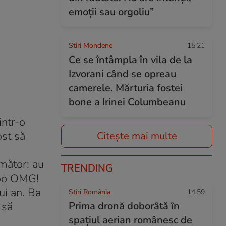
emoții sau orgoliu”
Stiri Mondene
15:21
Ce se întâmpla în vila de la
Izvorani când se opreau
camerele. Mărturia fostei
bone a Irinei Columbeanu
intr-o
ost să
Citește mai multe
rmător: au
TRENDING
ahoo OMG!
ui an. Ba
Știri România
14:59
 să
Prima dronă doborâtă în
spațiul aerian românesc de