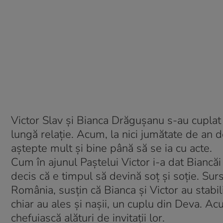
Victor Slav şi Bianca Drăguşanu s-au cuplat l
lungă relaţie. Acum, la nici jumătate de an d
aştepte mult şi bine până să se ia cu acte.
Cum în ajunul Paştelui Victor i-a dat Biancăi
decis că e timpul să devină soţ şi soţie. Sur
România, susţin că Bianca şi Victor au stabil
chiar au ales şi naşii, un cuplu din Deva. Acu
chefuiască alături de invitaţii lor.