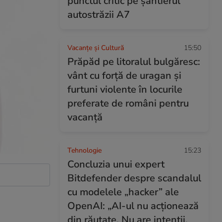
punctul critic pe șantierul
autostrăzii A7
Vacanțe și Cultură
15:50
Prăpăd pe litoralul bulgăresc:
vânt cu forță de uragan și
furtuni violente în locurile
preferate de români pentru
vacanță
Tehnologie
15:23
Concluzia unui expert
Bitdefender despre scandalul
cu modelele „hacker” ale
OpenAI: „AI-ul nu acționează
din răutate. Nu are intenții,