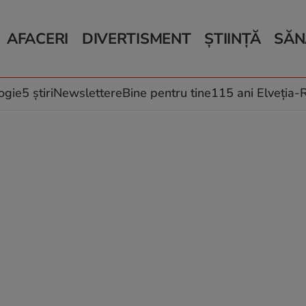
AFACERI
DIVERTISMENT
ȘTIINȚĂ
SĂN
Bani și Afaceri
Monden
Știri Știință
Știri 
Auto
Horoscop
Schimbări climati
Relații
Locuri de muncă
Muzică și Filme
Rețete
ogie
5 știri
Newslettere
Bine pentru tine
115 ani Elveția
Imobiliare.ro
Vacanțe și Cultură
Fructe
eJobs.ro
Îngriji