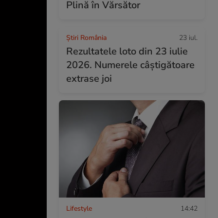
Plină în Vărsător
Știri România
23 iul.
Rezultatele loto din 23 iulie
2026. Numerele câștigătoare
extrase joi
Lifestyle
14:42