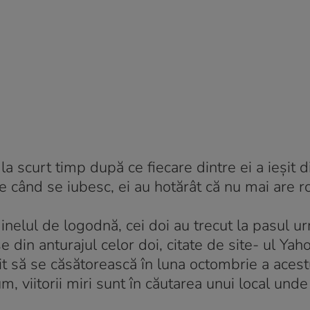
a scurt timp după ce fiecare dintre ei a ieşit d
e când se iubesc, ei au hotărât că nu mai are r
 inelul de logodnă, cei doi au trecut la pasul u
se din anturajul celor doi, citate de site- ul Y
it să se căsătorească în luna octombrie a acest
m, viitorii miri sunt în căutarea unui local unde