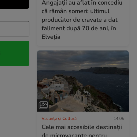
Angajații au aflat în concediu
că rămân șomeri: ultimul
producător de cravate a dat
faliment după 70 de ani, în
Elveția
i
Vacanțe și Cultură
14:05
Cele mai accesibile destinații
de microvacanțe pentru