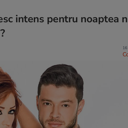
esc intens pentru noaptea nu
?
16
C