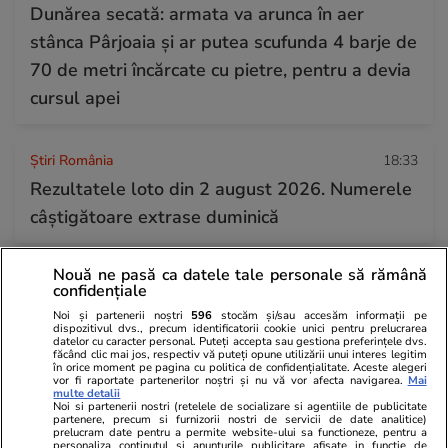
Dunărea secată: armata va arunca în aer
stânca Pârjoaia și ar putea scufunda 4 barje de
70 de metri încărcate cu pietre, pentru a devia
cursul apei
Știri România
18:33
Rezultatele loto din 2 august 2026. Numerele
câștigătoare extrase duminică
Nouă ne pasă ca datele tale personale să rămână
confidențiale
Noi și partenerii noștri
596
stocăm și/sau accesăm informații pe
dispozitivul dvs., precum identificatorii cookie unici pentru prelucrarea
datelor cu caracter personal. Puteți accepta sau gestiona preferințele dvs.
făcând clic mai jos, respectiv vă puteți opune utilizării unui interes legitim
în orice moment pe pagina cu politica de confidențialitate. Aceste alegeri
vor fi raportate partenerilor noștri și nu vă vor afecta navigarea.
Mai
multe detalii
Noi si partenerii nostri (retelele de socializare si agentiile de publicitate
partenere, precum si furnizorii nostri de servicii de date analitice)
prelucram date pentru a permite website-ului sa functioneze, pentru a
personaliza continutul si anunturile publicitare afisate in functie de