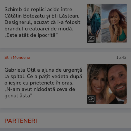
Schimb de replici acide între
Cătălin Botezatu și Eli Lăslean.
Designerul, acuzat că i-a folosit
brandul creatoarei de modă.
„Este atât de ipocrită”
Stiri Mondene
15:43
Gabriela Oțil a ajuns de urgență
la spital. Ce a pățit vedeta după
o ieșire cu prietenele în oraș.
„N-am avut niciodată ceva de
genul ăsta”
PARTENERI