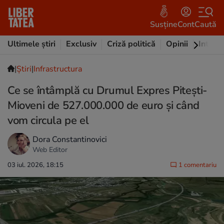
Susține
Cont
Caută
Ultimele știri
Exclusiv
Criză politică
Opinii
Intervi
|
Ştiri
|
Infrastructura
Ce se întâmplă cu Drumul Expres Pitești-
Mioveni de 527.000.000 de euro și când
vom circula pe el
Dora Constantinovici
Web Editor
03 iul. 2026, 18:15
1 comentariu