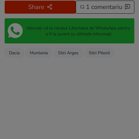
Share
1 comentariu
Abonați-vă la canalul Libertatea de WhatsApp pentru
a fi la curent cu ultimele informații
Dacia
Muntenia
Stiri Arges
Stiri Pitesti