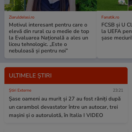
ZiaruldeIasi.ro
Fanatik.ro
Motivul interesant pentru care o
FCSB și U Cl
elevă din rural cu o medie de top
la UEFA pentr
la Evaluarea Națională a ales un
șase meciuri
liceu tehnologic. „Este o
nebuloasă și pentru noi”
ULTIMELE ȘTIRI
Știri Externe
23:21
Șase oameni au murit și 27 au fost răniți după
un carambol devastator între un autocar, trei
mașini și o autorulotă, în Italia I VIDEO