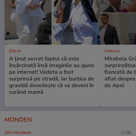
Elle.ro
Unica.ro
A ținut secret faptul că este
Mirabela Gră
însărcinată însă imaginile au ajuns
surprinzătoar
pe internet! Vedeta a fost
flancată de 
surprinsă pe stradă, iar burtica de
aflat despre
gravidă dovedește că va deveni în
de Apel
curând mamă
MONDEN
Stiri Mondene
17:00