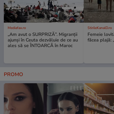
Mediafax.ro
StirileKanalD.ro
„Am avut o SURPRIZĂ”. Migranții
Femeie lovit
ajunși în Ceuta dezvăluie de ce au
făcea plajă: „
ales să se ÎNTOARCĂ în Maroc
PROMO