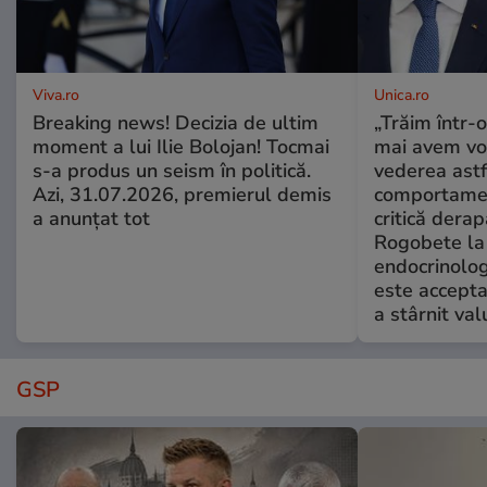
Viva.ro
Unica.ro
Breaking news! Decizia de ultim
„Trăim într-
moment a lui Ilie Bolojan! Tocmai
mai avem vo
s-a produs un seism în politică.
vederea astf
Azi, 31.07.2026, premierul demis
comportamen
a anunțat tot
critică derap
Rogobete la
endocrinolog
este accepta
a stârnit valu
GSP