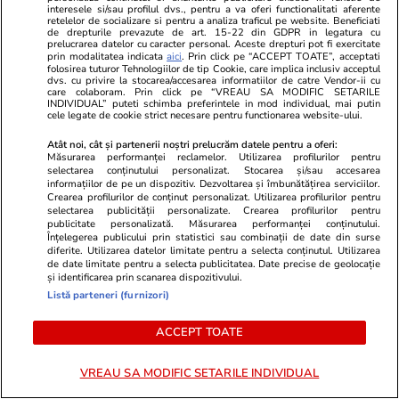
interesele si/sau profilul dvs., pentru a va oferi functionalitati aferente
retelelor de socializare si pentru a analiza traficul pe website. Beneficiati
de drepturile prevazute de art. 15-22 din GDPR in legatura cu
prelucrarea datelor cu caracter personal. Aceste drepturi pot fi exercitate
Lifestyle
20:55
Lifestyle
prin modalitatea indicata
aici
. Prin click pe “ACCEPT TOATE”, acceptati
folosirea tuturor Tehnologiilor de tip Cookie, care implica inclusiv acceptul
Un patron din China a aflat ce a
La ce se uită
dvs. cu privire la stocarea/accesarea informatiilor de catre Vendor-ii cu
care colaboram. Prin click pe “VREAU SA MODIFIC SETARILE
făcut angajatul său la nuntă și l-a
când aleg să
INDIVIDUAL” puteti schimba preferintele in mod individual, mai putin
cele legate de cookie strict necesare pentru functionarea website-ului.
dat afară imediat: „Nu am niciun
Atât noi, cât și partenerii noștri prelucrăm datele pentru a oferi:
respect pentru tine”
Măsurarea performanței reclamelor. Utilizarea profilurilor pentru
selectarea conținutului personalizat. Stocarea și/sau accesarea
informațiilor de pe un dispozitiv. Dezvoltarea și îmbunătățirea serviciilor.
Crearea profilurilor de conținut personalizat. Utilizarea profilurilor pentru
selectarea publicității personalizate. Crearea profilurilor pentru
Lifestyle
01 aug.
publicitate personalizată. Măsurarea performanței conținutului.
Înțelegerea publicului prin statistici sau combinații de date din surse
diferite. Utilizarea datelor limitate pentru a selecta conținutul. Utilizarea
de date limitate pentru a selecta publicitatea. Date precise de geolocație
Cum se face cafeaua la presa
și identificarea prin scanarea dispozitivului.
franceză – cum funcționează și
Listă parteneri (furnizori)
care sunt avantajele
ACCEPT TOATE
VREAU SA MODIFIC SETARILE INDIVIDUAL