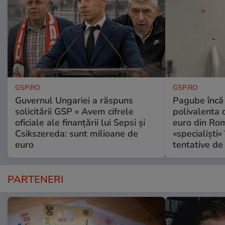
GSP.RO
GSP.RO
Guvernul Ungariei a răspuns
Pagube încă 
solicitării GSP » Avem cifrele
polivalenta 
oficiale ale finanțării lui Sepsi și
euro din Rom
Csikszereda: sunt milioane de
«specialiști»
euro
tentative de 
PARTENERI