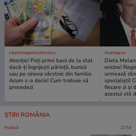
Libertateapentrufemei.ro
Avantaje.ro
Atenție! Poți primi bani de la stat
Dieta Melan
dacă-ți îngrijești părinții, bunicii
oricine! Regi
sau pe cineva vârstnic din familie.
urmează zilni
Acum s-a decis! Cum trebuie să
specialiști! 
procedezi
fiecare zi și 
acestui stil 
ȘTIRI ROMÂNIA
Politică
22:54