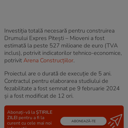
Investiția totală necesară pentru construirea
Drumului Expres Pitești – Mioveni a fost
estimată la peste 527 milioane de euro (TVA
inclus), potrivit indicatorilor tehnico-economice,
potrivit
Arena Construcțiilor
.
Proiectul are o durată de execuție de 5 ani.
Contractul pentru elaborarea studiului de
fezabilitate a fost semnat pe 9 februarie 2024
și a fost modificat de 12 ori.
Abonați-vă la
ȘTIRILE
ZILEI
pentru a fi la
ABONEAZĂ-TE
curent cu cele mai noi