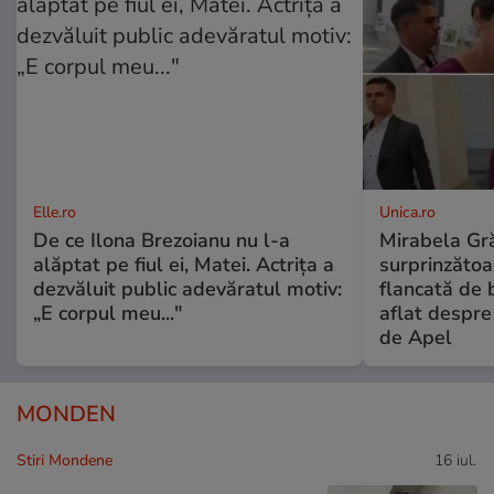
Elle.ro
Unica.ro
De ce Ilona Brezoianu nu l-a
Mirabela Gră
alăptat pe fiul ei, Matei. Actrița a
surprinzătoar
dezvăluit public adevăratul motiv:
flancată de 
„E corpul meu..."
aflat despre
de Apel
MONDEN
Stiri Mondene
16 iul.