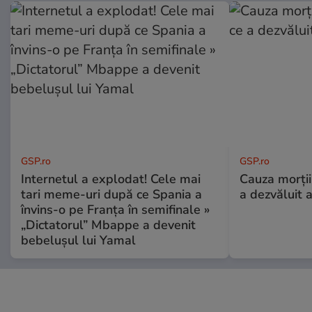
GSP.ro
GSP.ro
Internetul a explodat! Cele mai
Cauza morții
tari meme-uri după ce Spania a
a dezvăluit 
învins-o pe Franța în semifinale »
„Dictatorul” Mbappe a devenit
bebelușul lui Yamal