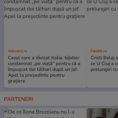
Adevarul.ro
Fanatik.ro
Cazul care a divizat Italia: bijutier
Cristi Balaj 
condamnat „pe viață” pentru că a
ce U Cluj a c
împușcat doi tâlhari după un jaf.
prelungiri c
Apel la președinte pentru
graţiere
PARTENERI