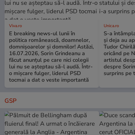
Viva.ro
Unica.ro
E breaking news-ul lunii în
S-a întâmpl
politica românească, doamnelor,
și deja au ap
domnișoarelor și domnilor! Astăzi,
Tudor Chiril
16.07.2026, Sorin Grindeanu a
oricând pe N
făcut anunțul pe care nici colegii
artistul desp
lui nu se așteptau să-l audă. Într-
despre Sorin
o mișcare fulger, liderul PSD
surprins pe 
tocmai a dat o veste importantă
GSP