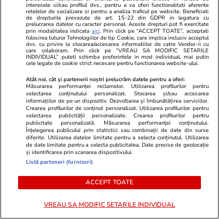
Citește mai multe
interesele si/sau profilul dvs., pentru a va oferi functionalitati aferente
retelelor de socializare si pentru a analiza traficul pe website. Beneficiati
de drepturile prevazute de art. 15-22 din GDPR in legatura cu
prelucrarea datelor cu caracter personal. Aceste drepturi pot fi exercitate
prin modalitatea indicata
aici
. Prin click pe “ACCEPT TOATE”, acceptati
TRENDING
folosirea tuturor Tehnologiilor de tip Cookie, care implica inclusiv acceptul
dvs. cu privire la stocarea/accesarea informatiilor de catre Vendor-ii cu
care colaboram. Prin click pe “VREAU SA MODIFIC SETARILE
INDIVIDUAL” puteti schimba preferintele in mod individual, mai putin
Știri Externe
16 iul.
cele legate de cookie strict necesare pentru functionarea website-ului.
Stare de urgență pe șapte insule grecești din
Atât noi, cât și partenerii noștri prelucrăm datele pentru a oferi:
Măsurarea performanței reclamelor. Utilizarea profilurilor pentru
cauza lipsei apei: turiștii sunt recompensați
selectarea conținutului personalizat. Stocarea și/sau accesarea
dacă renunță la unele servicii din hoteluri
informațiilor de pe un dispozitiv. Dezvoltarea și îmbunătățirea serviciilor.
Crearea profilurilor de conținut personalizat. Utilizarea profilurilor pentru
selectarea publicității personalizate. Crearea profilurilor pentru
publicitate personalizată. Măsurarea performanței conținutului.
Înțelegerea publicului prin statistici sau combinații de date din surse
Știri România
16 iul.
diferite. Utilizarea datelor limitate pentru a selecta conținutul. Utilizarea
Cât este ajutorul de înmormântare în 2026
de date limitate pentru a selecta publicitatea. Date precise de geolocație
și identificarea prin scanarea dispozitivului.
după creșterea salariului minim. Cine primește
Listă parteneri (furnizori)
suma și care sunt condițiile de acordare
ACCEPT TOATE
Știri România
16 iul.
VREAU SA MODIFIC SETARILE INDIVIDUAL
Rezultatele loto din 16 iulie 2026. Numerele