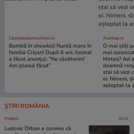
Libertateapentrufemei.ro
Avantaje.ro
Bombă în showbiz! Nuntă mare în
O mai știți 
familia Crișan! După 6 ani, tocmai
mai cunoscu
a făcut anunțul: ”Ne căsătorim!
Meteo? Azi e
Am planul făcut”
doamnă respe
stai să vezi 
ei. Nimeni, d
așteptat la 
ȘTIRI ROMÂNIA
Politică
16 iul.
Ludovic Orban e convins că