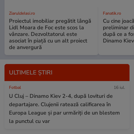
ZiaruldeIasi.ro
Fanatik.ro
Proiectul imobiliar pregătit lângă
Cu cine joacă
Lidl Moara de Foc este scos la
preliminar d
vânzare. Dezvoltatorul este
după ce a fo
asociat în piață cu un alt proiect
Dinamo Kiev
de anvergură
ULTIMELE ȘTIRI
Fotbal
16 iul.
U Cluj – Dinamo Kiev 2-4, după lovituri de
departajare. Clujenii ratează calificarea în
Europa League și par urmăriți de un blestem
la punctul cu var