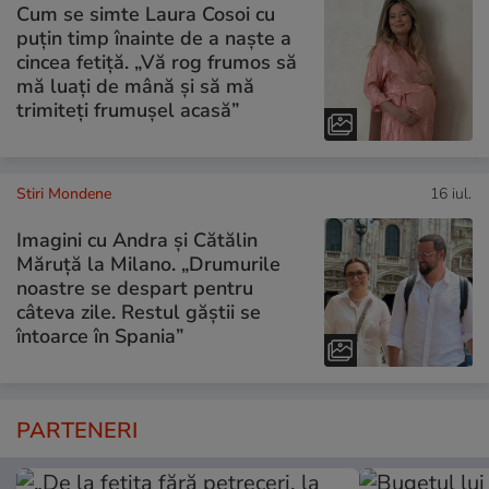
Cum se simte Laura Cosoi cu
puțin timp înainte de a naște a
cincea fetiță. „Vă rog frumos să
mă luați de mână și să mă
trimiteți frumușel acasă”
Stiri Mondene
16 iul.
Imagini cu Andra și Cătălin
Măruță la Milano. „Drumurile
noastre se despart pentru
câteva zile. Restul găștii se
întoarce în Spania”
PARTENERI