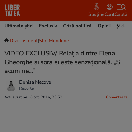
Susține
Cont
Caută
Ultimele știri
Exclusiv
Criză politică
Opinii
Video
|
Divertisment
|
Stiri Mondene
VIDEO EXCLUSIV/ Relația dintre Elena
Gheorghe și sora ei este senzațională. „Și
acum ne…”
Denisa Macovei
Reporter
Actualizat pe 16 oct. 2016, 23:50
Comentează