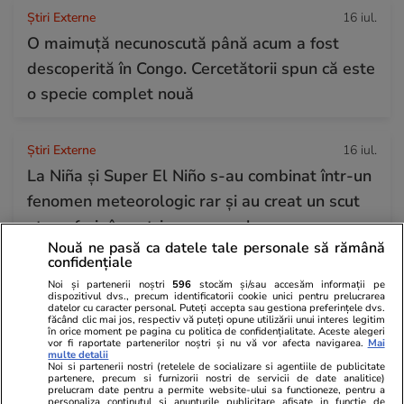
Știri Externe
16 iul.
O maimuță necunoscută până acum a fost
descoperită în Congo. Cercetătorii spun că este
o specie complet nouă
Știri Externe
16 iul.
La Niña și Super El Niño s-au combinat într-un
fenomen meteorologic rar și au creat un scut
atmosferic împotriva uraganelor
Nouă ne pasă ca datele tale personale să rămână
confidențiale
Tehnologie
16 iul.
Noi și partenerii noștri
596
stocăm și/sau accesăm informații pe
dispozitivul dvs., precum identificatorii cookie unici pentru prelucrarea
Hoții de telefoane încearcă să păcălească
datelor cu caracter personal. Puteți accepta sau gestiona preferințele dvs.
făcând clic mai jos, respectiv vă puteți opune utilizării unui interes legitim
victimele și după ce le-au furat dispozitivele,
în orice moment pe pagina cu politica de confidențialitate. Aceste alegeri
vor fi raportate partenerilor noștri și nu vă vor afecta navigarea.
Mai
avertizează Telekom
multe detalii
Noi si partenerii nostri (retelele de socializare si agentiile de publicitate
partenere, precum si furnizorii nostri de servicii de date analitice)
prelucram date pentru a permite website-ului sa functioneze, pentru a
personaliza continutul si anunturile publicitare afisate in functie de