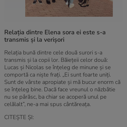
Relația dintre Elena sora ei este s-a
transmis și la verișori
Relația bună dintre cele două surori s-a
transmis și la copii lor. Băiețeii celor două:
Lucas și Nicolas se înțeleg de minune și se
comportă ca niște frați. „Ei sunt foarte uniți.
Sunt de vârste apropiate și mă bucur enorm că
se înțeleg bine. Dacă face vreunul o năzbâtie
nu se pârăsc, ba chiar se acoperă unul pe
celălalt”, ne-a mai spus cântăreața.
CITEȘTE ȘI: