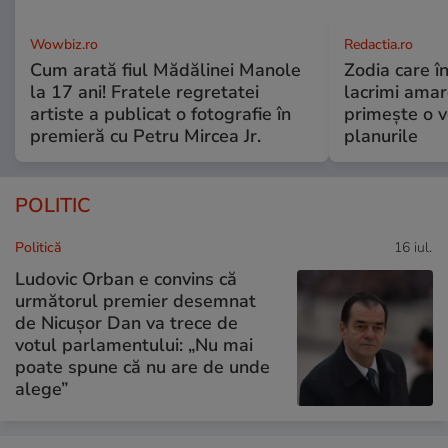
Wowbiz.ro
Redactia.ro
Cum arată fiul Mădălinei Manole
Zodia care în
la 17 ani! Fratele regretatei
lacrimi amar
artiste a publicat o fotografie în
primește o v
premieră cu Petru Mircea Jr.
planurile
POLITIC
Politică
16 iul.
Ludovic Orban e convins că
următorul premier desemnat
de Nicușor Dan va trece de
votul parlamentului: „Nu mai
poate spune că nu are de unde
alege”