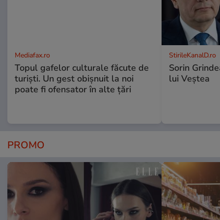
Mediafax.ro
StirileKanalD.ro
Topul gafelor culturale făcute de
Sorin Grinde
turiști. Un gest obișnuit la noi
lui Veștea
poate fi ofensator în alte țări
PROMO