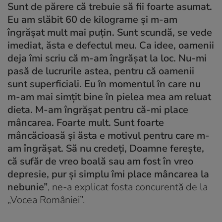
Sunt de părere că trebuie să fii foarte asumat.
Eu am slăbit 60 de kilograme și m-am
îngrășat mult mai puțin. Sunt scundă, se vede
imediat, ăsta e defectul meu. Ca idee, oamenii
deja îmi scriu că m-am îngrășat la loc. Nu-mi
pasă de lucrurile astea, pentru că oamenii
sunt superficiali. Eu în momentul în care nu
m-am mai simțit bine în pielea mea am reluat
dieta. M-am îngrășat pentru că-mi place
mâncarea. Foarte mult. Sunt foarte
mâncăcioasă și ăsta e motivul pentru care m-
am îngrășat. Să nu credeți, Doamne ferește,
că sufăr de vreo boală sau am fost în vreo
depresie, pur și simplu îmi place mâncarea la
nebunie”
, ne-a explicat fosta concurentă de la
„Vocea României”.