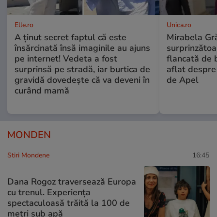
Elle.ro
Unica.ro
A ținut secret faptul că este
Mirabela Gră
însărcinată însă imaginile au ajuns
surprinzătoar
pe internet! Vedeta a fost
flancată de 
surprinsă pe stradă, iar burtica de
aflat despre
gravidă dovedește că va deveni în
de Apel
curând mamă
MONDEN
Stiri Mondene
16:45
Dana Rogoz traversează Europa
cu trenul. Experiența
spectaculoasă trăită la 100 de
metri sub apă