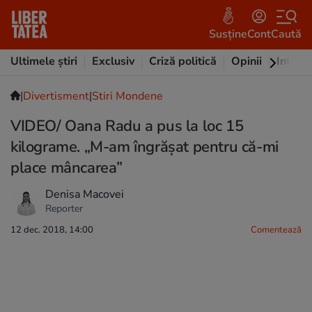
Susține
Cont
Caută
Ultimele știri
Exclusiv
Criză politică
Opinii
Intervi
|
Divertisment
|
Stiri Mondene
VIDEO/ Oana Radu a pus la loc 15
kilograme. „M-am îngrășat pentru că-mi
place mâncarea”
Denisa Macovei
Reporter
12 dec. 2018, 14:00
Comentează