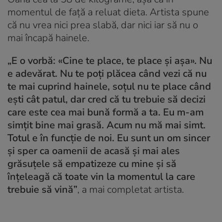
momentul de față a reluat dieta. Artista spune
că nu vrea nici prea slabă, dar nici iar să nu o
mai încapă hainele.
„E o vorbă: «Cine te place, te place și așa». Nu
e adevărat. Nu te poți plăcea când vezi că nu
te mai cuprind hainele, soțul nu te place când
ești cât patul, dar cred că tu trebuie să decizi
care este cea mai bună formă a ta. Eu m-am
simțit bine mai grasă. Acum nu mă mai simt.
Totul e în funcție de noi. Eu sunt un om sincer
și sper ca oamenii de acasă și mai ales
grăsuțele să empatizeze cu mine și să
înțeleagă că toate vin la momentul la care
trebuie să vină”
, a mai completat artista.