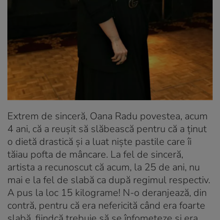
Extrem de sinceră, Oana Radu povestea, acum
4 ani, că a reușit să slăbească pentru că a ținut
o dietă drastică și a luat niște pastile care îi
tăiau pofta de mâncare. La fel de sinceră,
artista a recunoscut că acum, la 25 de ani, nu
mai e la fel de slabă ca după regimul respectiv.
A pus la loc 15 kilograme! N-o deranjează, din
contră, pentru că era nefericită când era foarte
slabă, fiindcă trebuie să se înfometeze și era