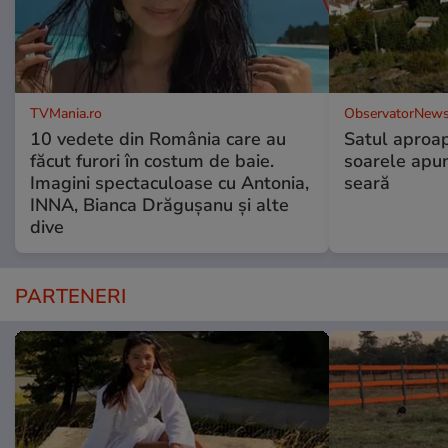
TVMania.ro
ObservatorNews
10 vedete din România care au
Satul aproa
făcut furori în costum de baie.
soarele apun
Imagini spectaculoase cu Antonia,
seară
INNA, Bianca Drăgușanu și alte
dive
PARTENERI