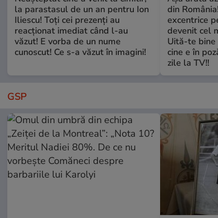
la parastasul de un an pentru Ion
din România!
Iliescu! Toți cei prezenți au
excentrice pe
reacționat imediat când l-au
devenit cel 
văzut! E vorba de un nume
Uită-te bine 
cunoscut! Ce s-a văzut în imagini!
cine e în poz
zile la TV!!
GSP