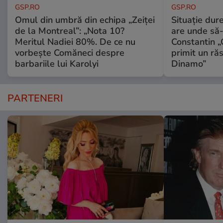
GSP.RO
GSP.RO
Omul din umbră din echipa „Zeiței
Situație dur
de la Montreal”: „Nota 10?
are unde să-
Meritul Nadiei 80%. De ce nu
Constantin 
vorbește Comăneci despre
primit un ră
barbariile lui Karolyi
Dinamo”
PARTENERI