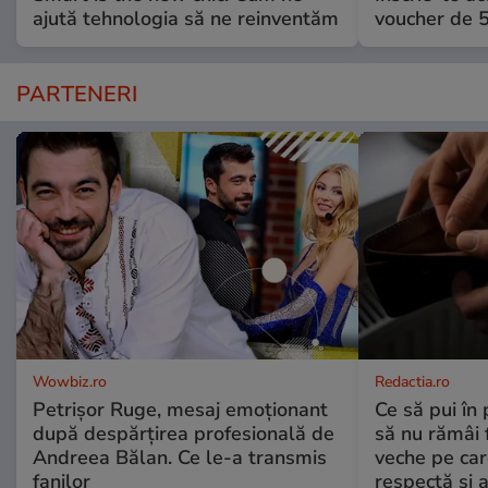
ajută tehnologia să ne reinventăm
voucher de 5
PARTENERI
Wowbiz.ro
Redactia.ro
Petrișor Ruge, mesaj emoționant
Ce să pui în 
după despărțirea profesională de
să nu rămâi f
Andreea Bălan. Ce le-a transmis
veche pe car
fanilor
respectă și a