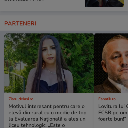
PARTENERI
ZiaruldeIasi.ro
Fanatik.ro
Motivul interesant pentru care o
Lovitura lui G
elevă din rural cu o medie de top
FCSB pe omul
la Evaluarea Națională a ales un
foarte bun!”
liceu tehnologic. „Este o