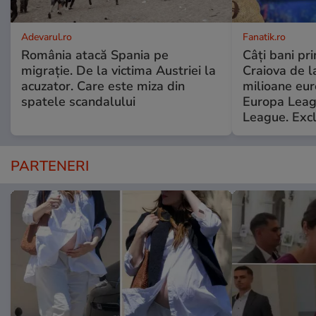
Adevarul.ro
Fanatik.ro
România atacă Spania pe
Câți bani pr
migrație. De la victima Austriei la
Craiova de l
acuzator. Care este miza din
milioane eur
spatele scandalului
Europa Leag
League. Excl
PARTENERI