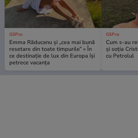
GSP.ro
GSP.ro
Emma Răducanu și „cea mai bună
Cum s-au re
resetare din toate timpurile” » În
și soția Cris
ce destinație de lux din Europa își
cu Petrolul
petrece vacanța