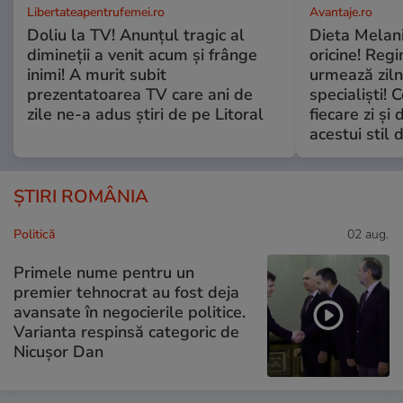
Libertateapentrufemei.ro
Avantaje.ro
Doliu la TV! Anunțul tragic al
Dieta Melan
dimineții a venit acum și frânge
oricine! Regi
inimi! A murit subit
urmează zilni
prezentatoarea TV care ani de
specialiști! 
zile ne-a adus știri de pe Litoral
fiecare zi și 
acestui stil 
ȘTIRI ROMÂNIA
Politică
02 aug.
Primele nume pentru un
premier tehnocrat au fost deja
avansate în negocierile politice.
Varianta respinsă categoric de
Nicușor Dan