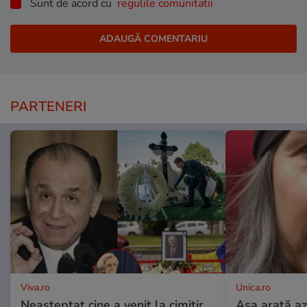
Sunt de acord cu
regulile comunitatii
PARTENERI
Viva.ro
Unica.ro
Neașteptat cine a venit la cimitir,
Așa arată az