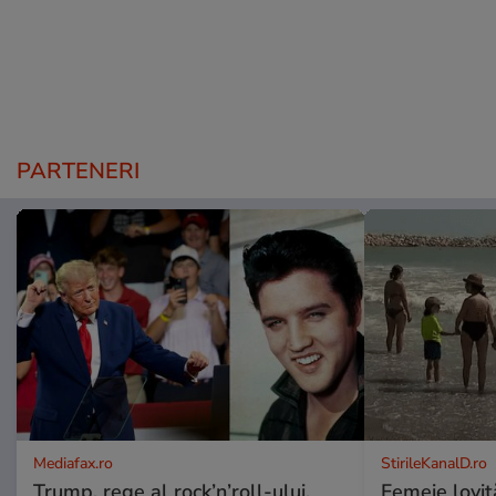
PARTENERI
Mediafax.ro
StirileKanalD.ro
Trump, rege al rock’n’roll-ului.
Femeie lovit