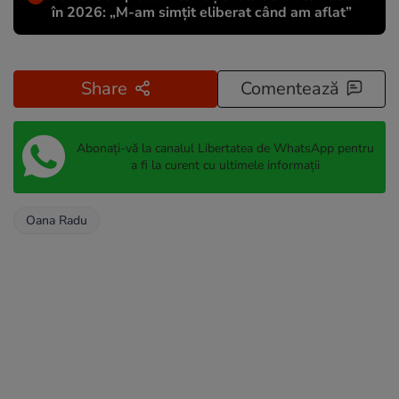
în 2026: „M-am simțit eliberat când am aflat”
Share
Comentează
Abonați-vă la canalul Libertatea de WhatsApp pentru
a fi la curent cu ultimele informații
Oana Radu