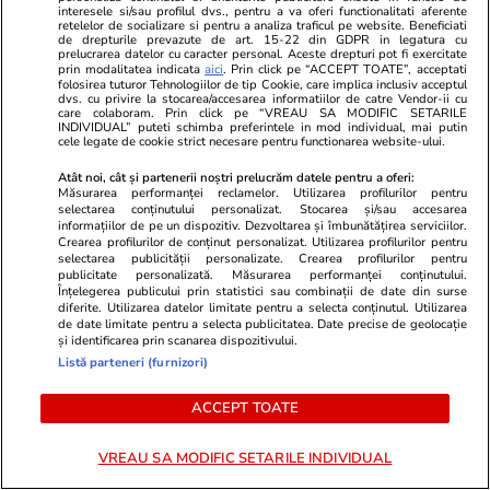
interesele si/sau profilul dvs., pentru a va oferi functionalitati aferente
Ilie Bolojan cere economii și spune că poate
retelelor de socializare si pentru a analiza traficul pe website. Beneficiati
de drepturile prevazute de art. 15-22 din GDPR in legatura cu
limita legal consumul marilor companii:
prelucrarea datelor cu caracter personal. Aceste drepturi pot fi exercitate
prin modalitatea indicata
aici
. Prin click pe “ACCEPT TOATE”, acceptati
„Măsură de rezervă”
folosirea tuturor Tehnologiilor de tip Cookie, care implica inclusiv acceptul
dvs. cu privire la stocarea/accesarea informatiilor de catre Vendor-ii cu
care colaboram. Prin click pe “VREAU SA MODIFIC SETARILE
INDIVIDUAL” puteti schimba preferintele in mod individual, mai putin
cele legate de cookie strict necesare pentru functionarea website-ului.
Tehnologie
16:30
Atât noi, cât și partenerii noștri prelucrăm datele pentru a oferi:
O cercetătoare româncă a rescris ghidul de
Măsurarea performanței reclamelor. Utilizarea profilurilor pentru
utilizare al unui telescop NASA: cum a
selectarea conținutului personalizat. Stocarea și/sau accesarea
informațiilor de pe un dispozitiv. Dezvoltarea și îmbunătățirea serviciilor.
descoperit o planetă „invizibilă” prin regula de
Crearea profilurilor de conținut personalizat. Utilizarea profilurilor pentru
selectarea publicității personalizate. Crearea profilurilor pentru
aur a lui Einstein
publicitate personalizată. Măsurarea performanței conținutului.
Înțelegerea publicului prin statistici sau combinații de date din surse
diferite. Utilizarea datelor limitate pentru a selecta conținutul. Utilizarea
de date limitate pentru a selecta publicitatea. Date precise de geolocație
Citește mai multe
și identificarea prin scanarea dispozitivului.
Listă parteneri (furnizori)
ACCEPT TOATE
TRENDING
VREAU SA MODIFIC SETARILE INDIVIDUAL
Știri România
11:56