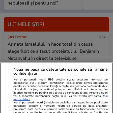
nebuloasă și pentru noi”
ULTIMELE ȘTIRI
Știri Externe
16:54
Armata Israelului, în haos total din cauza
alegerilor: ce a făcut protejatul lui Benjamin
Netanyahu în direct la televiziune
Nouă ne pasă ca datele tale personale să rămână
confidențiale
Stiri Mondene
16:45
Noi și partenerii noștri
596
stocăm și/sau accesăm informații pe
Dana Rogoz traversează Europa cu trenul.
dispozitivul dvs., precum identificatorii cookie unici pentru prelucrarea
datelor cu caracter personal. Puteți accepta sau gestiona preferințele dvs.
Experiența spectaculoasă trăită la 100 de
făcând clic mai jos, respectiv vă puteți opune utilizării unui interes legitim
în orice moment pe pagina cu politica de confidențialitate. Aceste alegeri
metri sub apă
vor fi raportate partenerilor noștri și nu vă vor afecta navigarea.
Mai
multe detalii
Noi si partenerii nostri (retelele de socializare si agentiile de publicitate
partenere, precum si furnizorii nostri de servicii de date analitice)
prelucram date pentru a permite website-ului sa functioneze, pentru a
Știri România
16:33
personaliza continutul si anunturile publicitare afisate in functie de