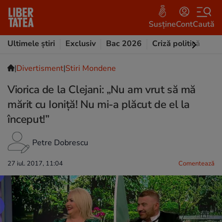
Susține
Cont
Caută
Ultimele știri
Exclusiv
Bac 2026
Criză politică
Opi
|
Divertisment
|
Stiri Mondene
Viorica de la Clejani: „Nu am vrut să mă
mărit cu Ioniţă! Nu mi-a plăcut de el la
început!”
Petre Dobrescu
27 iul. 2017, 11:04
Comentează