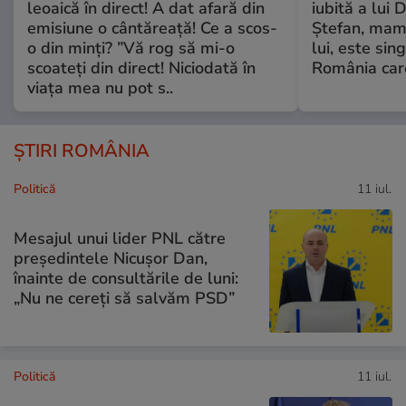
leoaică în direct! A dat afară din
iubită a lui 
emisiune o cântăreață! Ce a scos-
Ștefan, mama 
o din minți? ”Vă rog să mi-o
lui, este si
scoateți din direct! Niciodată în
România care
viața mea nu pot s..
ȘTIRI ROMÂNIA
Politică
11 iul.
Mesajul unui lider PNL către
președintele Nicușor Dan,
înainte de consultările de luni:
„Nu ne cereți să salvăm PSD”
Politică
11 iul.