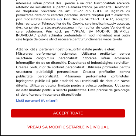
Știri România
11 iul.
interesele si/sau profilul dvs., pentru a va oferi functionalitati aferente
retelelor de socializare si pentru a analiza traficul pe website. Beneficiati
Val de procese câștigate de
de drepturile prevazute de art. 15-22 din GDPR in legatura cu
prelucrarea datelor cu caracter personal. Aceste drepturi pot fi exercitate
ceferiști: Instanțele obligă la
prin modalitatea indicata
aici
. Prin click pe “ACCEPT TOATE”, acceptati
folosirea tuturor Tehnologiilor de tip Cookie, care implica inclusiv acceptul
recalcularea pensiilor pentru
dvs. cu privire la stocarea/accesarea informatiilor de catre Vendor-ii cu
care colaboram. Prin click pe “VREAU SA MODIFIC SETARILE
condiții speciale de muncă la
INDIVIDUAL” puteti schimba preferintele in mod individual, mai putin
cele legate de cookie strict necesare pentru functionarea website-ului.
CFR
Atât noi, cât și partenerii noștri prelucrăm datele pentru a oferi:
Măsurarea performanței reclamelor. Utilizarea profilurilor pentru
selectarea conținutului personalizat. Stocarea și/sau accesarea
Știri România
11 iul.
informațiilor de pe un dispozitiv. Dezvoltarea și îmbunătățirea serviciilor.
Crearea profilurilor de conținut personalizat. Utilizarea profilurilor pentru
selectarea publicității personalizate. Crearea profilurilor pentru
Reportaj
publicitate personalizată. Măsurarea performanței conținutului.
Cât costă kilogramul de vinete
Înțelegerea publicului prin statistici sau combinații de date din surse
diferite. Utilizarea datelor limitate pentru a selecta conținutul. Utilizarea
în piețe. Românii stau la cozi
de date limitate pentru a selecta publicitatea. Date precise de geolocație
și identificarea prin scanarea dispozitivului.
pentru salata preferată a verii
Listă parteneri (furnizori)
ACCEPT TOATE
Opinii
11 iul.
VREAU SA MODIFIC SETARILE INDIVIDUAL