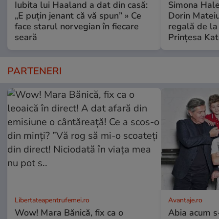
Iubita lui Haaland a dat din casă:
Simona Halep
„E puțin jenant că vă spun” » Ce
Dorin Mateiu,
face starul norvegian în fiecare
regală de l
seară
Prințesa Kat
PARTENERI
Libertateapentrufemei.ro
Avantaje.ro
Wow! Mara Bănică, fix ca o
Abia acum s-