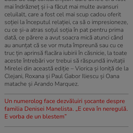
mai îndrăzneţ şi i-a făcut mai multe avansuri
celuilalt, care a fost cel mai scup cadou oferit
soţiei la începutul relaţiei, ca să o impresioneze,
cu ce şi-a atras soţul soţia în pat pentru prima
dată, ce părere a avut soacra mică atunci când
au anunţat că se vor muta împreună sau cu ce
truc ţin aprinsă flacăra iubirii în căsnicie, la toate
aceste întrebări vor trebui să răspundă invitaţii
Mirelei din această ediţie – Viorica şi Ioniţă de la
Clejani, Roxana şi Paul Gabor Iliescu şi Oana
matache şi Arando Marquez.
Un numerolog face dezvăluiri șocante despre
familia Denisei Manelista. „E ceva în neregulă.
E vorba de un blestem”