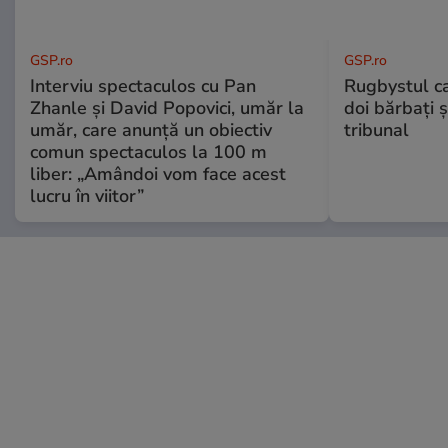
GSP.ro
GSP.ro
Interviu spectaculos cu Pan
Rugbystul ca
Zhanle și David Popovici, umăr la
doi bărbați ș
umăr, care anunță un obiectiv
tribunal
comun spectaculos la 100 m
liber: „Amândoi vom face acest
lucru în viitor”