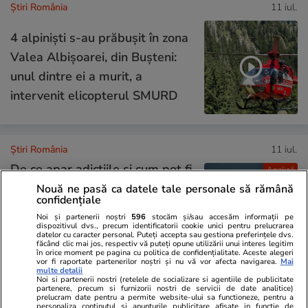
Știri România
11 iul.
4 alpiniști s-au prăbușit în zona
Valea Albișoarei, din Bușteni:
unul dintre ei a murit, a
intervenit elicopterul SMURD
Știri România
11 iul.
De ce apar adicțiile și cum pot fi
Analiză
depășite. Gabriela Bălan,
Nouă ne pasă ca datele tale personale să rămână
confidențiale
psiholog: „Discuția despre
Noi și partenerii noștri
596
stocăm și/sau accesăm informații pe
substanțe nu trebuie să fie un
dispozitivul dvs., precum identificatorii cookie unici pentru prelucrarea
datelor cu caracter personal. Puteți accepta sau gestiona preferințele dvs.
eveniment unic, ci un dialog
făcând clic mai jos, respectiv vă puteți opune utilizării unui interes legitim
în orice moment pe pagina cu politica de confidențialitate. Aceste alegeri
vor fi raportate partenerilor noștri și nu vă vor afecta navigarea.
Mai
continuu”
multe detalii
Noi si partenerii nostri (retelele de socializare si agentiile de publicitate
partenere, precum si furnizorii nostri de servicii de date analitice)
prelucram date pentru a permite website-ului sa functioneze, pentru a
personaliza continutul si anunturile publicitare afisate in functie de