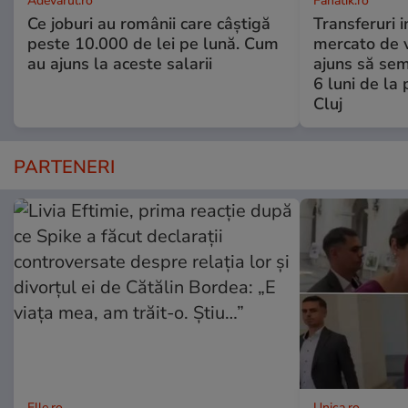
Adevarul.ro
Fanatik.ro
Ce joburi au românii care câștigă
Transferuri 
peste 10.000 de lei pe lună. Cum
mercato de v
au ajuns la aceste salarii
ajuns să se
6 luni de la
Cluj
PARTENERI
Elle.ro
Unica.ro