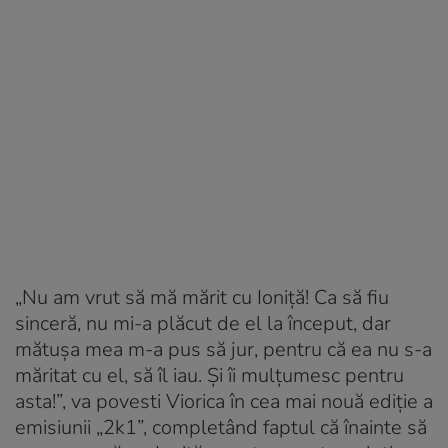
„Nu am vrut să mă mărit cu Ioniţă! Ca să fiu
sinceră, nu mi-a plăcut de el la început, dar
mătuşa mea m-a pus să jur, pentru că ea nu s-a
măritat cu el, să îl iau. Şi îi mulţumesc pentru
asta!”, va povesti Viorica în cea mai nouă ediţie a
emisiunii „2k1”, completând faptul că înainte să