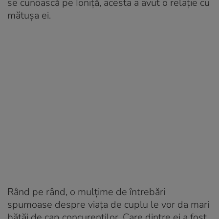
se cunoască pe Ioniţă, acesta a avut o relaţie cu
mătuşa ei.
Rând pe rând, o mulţime de întrebări
spumoase despre viaţa de cuplu le vor da mari
bătăi de cap concurenţilor. Care dintre ei a fost