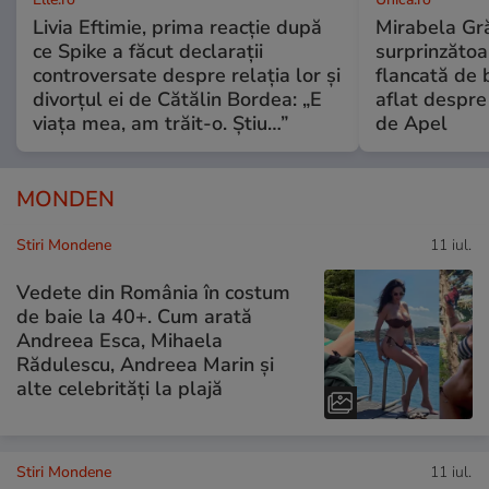
Livia Eftimie, prima reacție după
Mirabela Gră
ce Spike a făcut declarații
surprinzătoar
controversate despre relația lor și
flancată de 
divorțul ei de Cătălin Bordea: „E
aflat despre
viața mea, am trăit-o. Știu…”
de Apel
MONDEN
Stiri Mondene
11 iul.
Vedete din România în costum
de baie la 40+. Cum arată
Andreea Esca, Mihaela
Rădulescu, Andreea Marin și
alte celebrități la plajă
Stiri Mondene
11 iul.