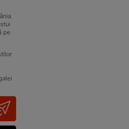
ânia.
stui
ă pe
tilor
galei