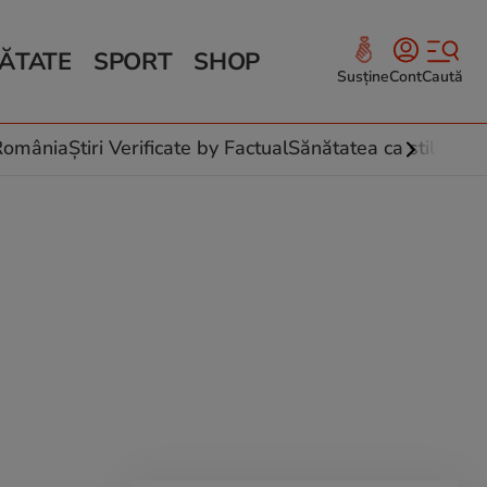
ĂTATE
SPORT
SHOP
Susține
Cont
Caută
Sănătate și Fitness
ce
 culinare
-România
Știri Verificate by Factual
Sănătatea ca stil de vi
 și legume
rea plantelor