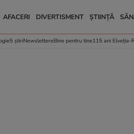
AFACERI
DIVERTISMENT
ȘTIINȚĂ
SĂN
Bani și Afaceri
Monden
Știri Știință
Știri 
Auto
Horoscop
Schimbări climati
Relații
Locuri de muncă
Muzică și Filme
Rețete
ogie
5 știri
Newslettere
Bine pentru tine
115 ani Elveția
Imobiliare.ro
Vacanțe și Cultură
Fructe
eJobs.ro
Îngriji