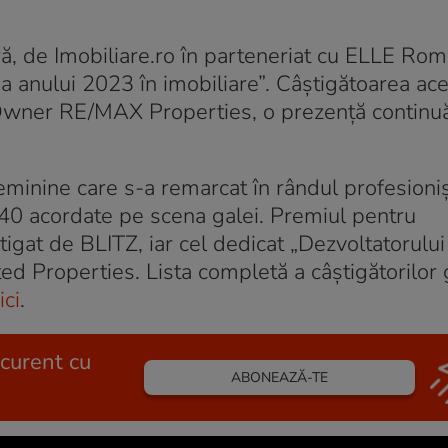
ră, de Imobiliare.ro în parteneriat cu ELLE Rom
 anului 2023 în imobiliare”. Câștigătoarea ace
Owner RE/MAX Properties, o prezență continu
feminine care s-a remarcat în rândul profesioniș
e 40 acordate pe scena galei. Premiul pentru
igat de BLITZ, iar cel dedicat „Dezvoltatorului
ed Properties. Lista completă a câștigătorilor 
ici
.
 curent cu
ABONEAZĂ-TE