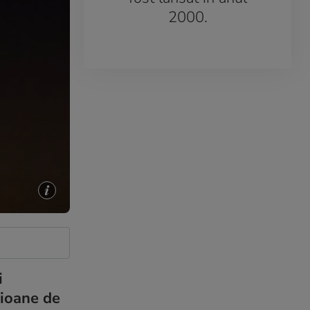
2000.
i
lioane de