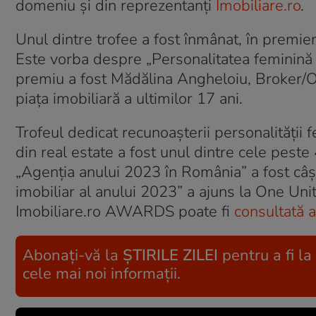
domeniu și din reprezentanți
Imobiliare.ro
.
Unul dintre trofee a fost înmânat, în premie
Este vorba despre „Personalitatea feminină a
premiu a fost Mădălina Angheloiu, Broker/
piața imobiliară a ultimilor 17 ani.
Trofeul dedicat recunoașterii personalității 
din real estate a fost unul dintre cele pest
„Agenția anului 2023 în România” a fost câșt
imobiliar al anului 2023” a ajuns la One Unit
Imobiliare.ro AWARDS poate fi
consultată a
Abonați-vă la
ȘTIRILE ZILEI
pentru a fi la
cele mai noi informații.