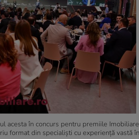
ul acesta în concurs pentru premiile Imobiliare
iu format din specialiști cu experiență vastă î