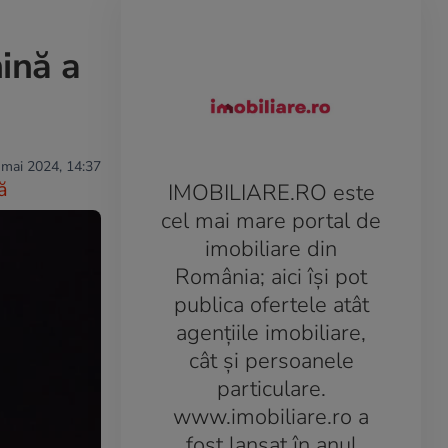
ină a
 mai 2024, 14:37
ă
IMOBILIARE.RO este
cel mai mare portal de
imobiliare din
România; aici îşi pot
publica ofertele atât
agenţiile imobiliare,
cât şi persoanele
particulare.
www.imobiliare.ro a
fost lansat în anul