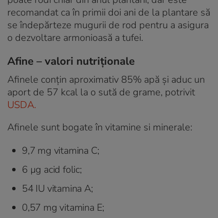
recomandat ca în primii doi ani de la plantare să
se îndepărteze mugurii de rod pentru a asigura
o dezvoltare armonioasă a tufei.
Afine – valori nutriționale
Afinele conțin aproximativ 85% apă și aduc un
aport de 57 kcal la o sută de grame, potrivit
USDA.
Afinele sunt bogate în vitamine si minerale:
9,7 mg vitamina C;
6 µg acid folic;
54 IU vitamina A;
0,57 mg vitamina E;