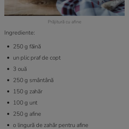
Prăjitură cu afine
Ingrediente:
250 g făină
un plic praf de copt
3 ouă
250 g smântână
150 g zahăr
100 g unt
250 g afine
o lingură de zahăr pentru afine