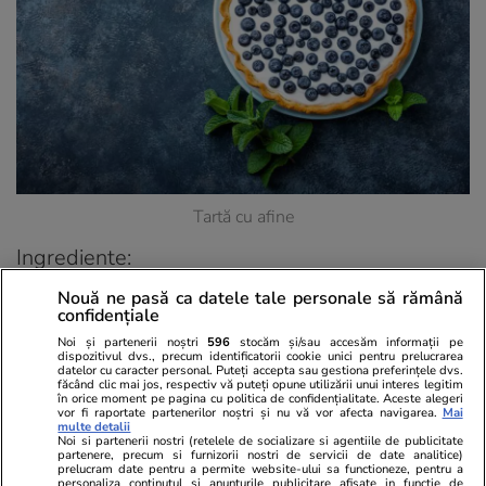
Tartă cu afine
Ingrediente:
Nouă ne pasă ca datele tale personale să rămână
pentru aluat – 150 g făină, o lingură zahăr, 75 g
confidențiale
unt, un praf de sare, un gălbenuş, apă caldă cât
Noi și partenerii noștri
596
stocăm și/sau accesăm informații pe
dispozitivul dvs., precum identificatorii cookie unici pentru prelucrarea
să devină aluatul elastic;
datelor cu caracter personal. Puteți accepta sau gestiona preferințele dvs.
făcând clic mai jos, respectiv vă puteți opune utilizării unui interes legitim
în orice moment pe pagina cu politica de confidențialitate. Aceste alegeri
pentru umplutură – jumătate de pachet de
vor fi raportate partenerilor noștri și nu vă vor afecta navigarea.
Mai
multe detalii
biscuiţi simpli, 700 g afine, 100 g zahăr, două
Noi si partenerii nostri (retelele de socializare si agentiile de publicitate
partenere, precum si furnizorii nostri de servicii de date analitice)
ouă, 100 ml smântână.
prelucram date pentru a permite website-ului sa functioneze, pentru a
personaliza continutul si anunturile publicitare afisate in functie de