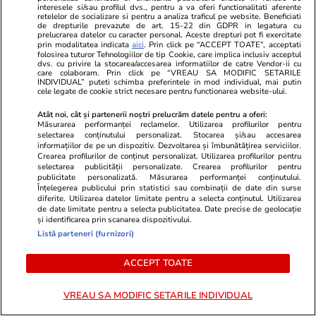
interesele si/sau profilul dvs., pentru a va oferi functionalitati aferente
retelelor de socializare si pentru a analiza traficul pe website. Beneficiati
Mod de preparare:
se amestecă untul cu făina,
de drepturile prevazute de art. 15-22 din GDPR in legatura cu
prelucrarea datelor cu caracter personal. Aceste drepturi pot fi exercitate
zahărul şi sarea. Se adaugă apoi gălbenuşul şi
prin modalitatea indicata
aici
. Prin click pe “ACCEPT TOATE”, acceptati
apa caldă cât să devină aluatul modelabil. Se
folosirea tuturor Tehnologiilor de tip Cookie, care implica inclusiv acceptul
dvs. cu privire la stocarea/accesarea informatiilor de catre Vendor-ii cu
înveleşte apoi aluatul în folie alimentară şi se
care colaboram. Prin click pe “VREAU SA MODIFIC SETARILE
INDIVIDUAL” puteti schimba preferintele in mod individual, mai putin
lasă în frigider 30 de minute. Se pregăteşte o
cele legate de cookie strict necesare pentru functionarea website-ului.
formă de tartă cu diametrul de 23 cm, se
Atât noi, cât și partenerii noștri prelucrăm datele pentru a oferi:
Măsurarea performanței reclamelor. Utilizarea profilurilor pentru
întinde aluatul în forma unsă şi se înţeapă din
selectarea conținutului personalizat. Stocarea și/sau accesarea
informațiilor de pe un dispozitiv. Dezvoltarea și îmbunătățirea serviciilor.
loc în loc, cu furculiţa. Se presară biscuiţii
Crearea profilurilor de conținut personalizat. Utilizarea profilurilor pentru
sfărâmaţi şi se aşază deasupra afinele bine
selectarea publicității personalizate. Crearea profilurilor pentru
publicitate personalizată. Măsurarea performanței conținutului.
spălate. Tava se introduce în cuptorul
Înțelegerea publicului prin statistici sau combinații de date din surse
diferite. Utilizarea datelor limitate pentru a selecta conținutul. Utilizarea
preîncălzit, 20 de minute. În acest timp se
de date limitate pentru a selecta publicitatea. Date precise de geolocație
pregăteşte umplutura – se mixează ouăle cu
și identificarea prin scanarea dispozitivului.
Listă parteneri (furnizori)
zahărul şi cu smântâna – şi se adaugă peste
tartă, continuându-se coacerea încă 15 minute.
ACCEPT TOATE
Vezi şi
dulceață de afine și alte fructe de
VREAU SA MODIFIC SETARILE INDIVIDUAL
pădure. Pline de vitamine
!