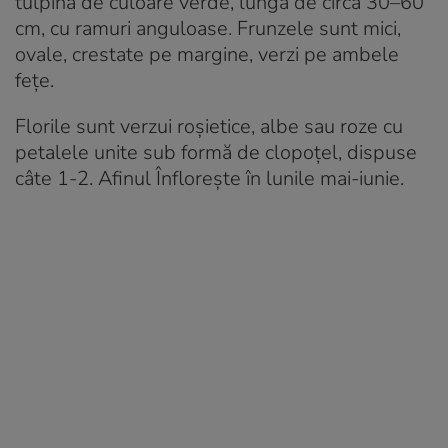
tulpina de culoare verde, lungă de circa 30–60
cm, cu ramuri anguloase. Frunzele sunt mici,
ovale, crestate pe margine, verzi pe ambele
fețe.
Florile sunt verzui roșietice, albe sau roze cu
petalele unite sub formă de clopoțel, dispuse
câte 1-2. Afinul Înflorește în lunile mai-iunie.