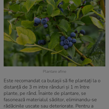
Plantare afine
Este recomandat ca butașii să fie plantați la o
distanță de 3 m intre rânduri și 1 m între
plante, pe rând. Înainte de plantare, se
fasonează materialul săditor, eliminandu-se
rădăcinile uscate sau deteriorate. Pentru a