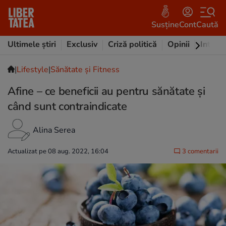
Susține
Cont
Caută
Ultimele știri
Exclusiv
Criză politică
Opinii
Intervi
|
Lifestyle
|
Sănătate și Fitness
Afine – ce beneficii au pentru sănătate și
când sunt contraindicate
Alina Serea
Actualizat pe 08 aug. 2022, 16:04
3 comentarii