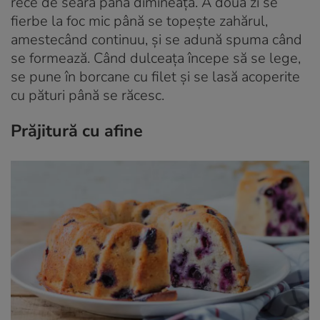
rece de seara până dimineața. A două zi se
fierbe la foc mic până se topește zahărul,
amestecând continuu, și se adună spuma când
se formează. Când dulceața începe să se lege,
se pune în borcane cu filet și se lasă acoperite
cu pături până se răcesc.
Prăjitură cu afine