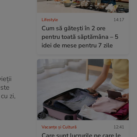
Lifestyle
14:17
Cum să gătești în 2 ore
pentru toată săptămâna – 5
idei de mese pentru 7 zile
ieții
este
cu zi,
Vacanțe și Cultură
12:41
Care sunt lucrurile pe care le