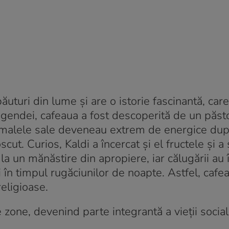
uturi din lume și are o istorie fascinantă, care
 legendei, cafeaua a fost descoperită de un păst
nimalele sale deveneau extrem de energice dup
ut. Curios, Kaldi a încercat și el fructele și a 
a un mănăstire din apropiere, iar călugării au 
în timpul rugăciunilor de noapte. Astfel, cafe
religioase.
e zone, devenind parte integrantă a vieții social