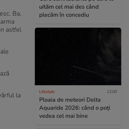
uităm cel mai des când
esc. Ba,
plecăm în concediu
alarma
n astfel
sale
ează
Lifestyle
12:00
ârful la
Ploaia de meteori Delta
Aquaride 2026: când o poți
vedea cel mai bine