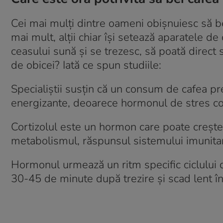
Cei mai mulți dintre oameni obișnuiesc să b
mai mult, alții chiar își setează aparatele d
ceasului sună și se trezesc, să poată direct
de obicei? Iată ce spun studiile:
Specialiștii susțin că un consum de cafea p
energizante, deoarece hormonul de stres cor
Cortizolul este un hormon care poate crește
metabolismul, răspunsul sistemului imunitar 
Hormonul urmează un ritm specific ciclului d
30-45 de minute după trezire și scad lent în 