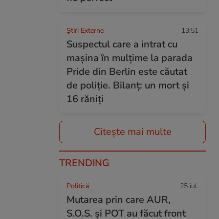
Știri Externe
13:51
Suspectul care a intrat cu
mașina în mulțime la parada
Pride din Berlin este căutat
de poliție. Bilanț: un mort și
16 răniți
Citește mai multe
TRENDING
Politică
25 iul.
Mutarea prin care AUR,
S.O.S. și POT au făcut front