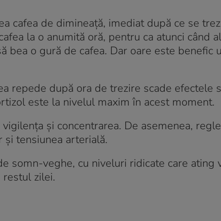
ea cafea de dimineață, imediat după ce se trez
e cafea la o anumită oră, pentru ca atunci când 
 să bea o gură de cafea. Dar oare este benefic u
rea repede după ora de trezire scade efectele 
tizol este la nivelul maxim în acest moment.
 vigilența și concentrarea. De asemenea, regl
și tensiunea arterială.
e somn-veghe, cu niveluri ridicate care ating v
restul zilei.