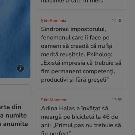
mașinile aflate în mers
Știri România
14:00
Sindromul impostorului,
fenomenul care îi face pe
oameni să creadă că nu își
merită reușitele. Psiholog:
„Există impresia că trebuie să
fim permanent competenți,
productivi și fără greșeli”
Stiri Mondene
13:59
rte din
Adina Halas a învățat să
vea numite
meargă pe bicicletă la 46 de
n anumite
ani: „Primul pas nu trebuie să
fie perfect”