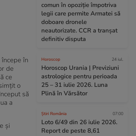
comun în opoziție împotriva
legii care permite Armatei să
doboare dronele
neautorizate. CCR a tranșat
definitiv disputa
 începe în
Horoscop
24 iul.
Horoscop Urania | Previziuni
or de
astrologice pentru perioada
ă ce
25 – 31 iulie 2026. Luna
simțit o
Plină în Vărsător
început să
aua a
Știri România
07:00
Loto 6/49 din 26 iulie 2026.
e și
Report de peste 8,61