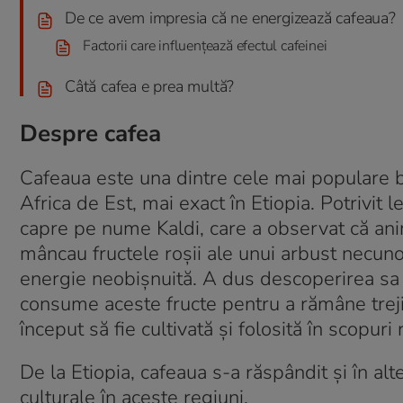
De ce avem impresia că ne energizează cafeaua?
Factorii care influențează efectul cafeinei
Câtă cafea e prea multă?
Despre cafea
Cafeaua este una dintre cele mai populare bă
Africa de Est, mai exact în Etiopia. Potrivit
capre pe nume Kaldi, care a observat că a
mâncau fructele roșii ale unui arbust necunosc
energie neobișnuită. A dus descoperirea sa l
consume aceste fructe pentru a rămâne treji 
început să fie cultivată și folosită în scopuri 
De la Etiopia, cafeaua s-a răspândit și în alt
culturale în aceste regiuni.