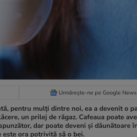
Urmărește-ne pe Google News
ă, pentru mulți dintre noi, ea a devenit o pa
 plăcere, un prilej de răgaz. Cafeaua poate a
espunzător, dar poate deveni și dăunătoare î
 este ora potrivită să o bei.