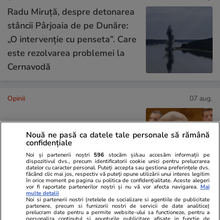
Radu Miruță, despre detonarea
stâncii Pârjoaia de pe Dunăre:
„O intervenție cu penseta”. Care
este rezolvarea problemei la
Cernavodă
Opinii
07 aug.
De ce nu stingem lumina când
Nouă ne pasă ca datele tale personale să rămână
ne zice Bolojan. Criza Dunării e
confidențiale
doar un avertisment
Noi și partenerii noștri
596
stocăm și/sau accesăm informații pe
dispozitivul dvs., precum identificatorii cookie unici pentru prelucrarea
datelor cu caracter personal. Puteți accepta sau gestiona preferințele dvs.
făcând clic mai jos, respectiv vă puteți opune utilizării unui interes legitim
în orice moment pe pagina cu politica de confidențialitate. Aceste alegeri
vor fi raportate partenerilor noștri și nu vă vor afecta navigarea.
Mai
multe detalii
Opinii
07 aug.
Noi si partenerii nostri (retelele de socializare si agentiile de publicitate
partenere, precum si furnizorii nostri de servicii de date analitice)
prelucram date pentru a permite website-ului sa functioneze, pentru a
personaliza continutul si anunturile publicitare afisate in functie de