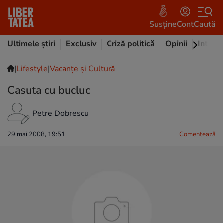
Susține
Cont
Caută
Ultimele știri
Exclusiv
Criză politică
Opinii
Intervi
|
Lifestyle
|
Vacanțe și Cultură
Casuta cu bucluc
Petre Dobrescu
29 mai 2008, 19:51
Comentează