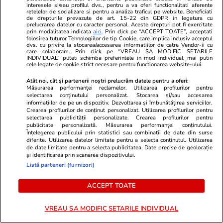
interesele si/sau profilul dvs., pentru a va oferi functionalitati aferente
retelelor de socializare si pentru a analiza traficul pe website. Beneficiati
Cum supraviețuiești unui șef
de drepturile prevazute de art. 15-22 din GDPR in legatura cu
prelucrarea datelor cu caracter personal. Aceste drepturi pot fi exercitate
prost
prin modalitatea indicata
aici
. Prin click pe “ACCEPT TOATE”, acceptati
folosirea tuturor Tehnologiilor de tip Cookie, care implica inclusiv acceptul
dvs. cu privire la stocarea/accesarea informatiilor de catre Vendor-ii cu
care colaboram. Prin click pe “VREAU SA MODIFIC SETARILE
INDIVIDUAL” puteti schimba preferintele in mod individual, mai putin
cele legate de cookie strict necesare pentru functionarea website-ului.
Atât noi, cât și partenerii noștri prelucrăm datele pentru a oferi:
Opinii
07 aug.
Măsurarea performanței reclamelor. Utilizarea profilurilor pentru
selectarea conținutului personalizat. Stocarea și/sau accesarea
Puține zone economice de
informațiilor de pe un dispozitiv. Dezvoltarea și îmbunătățirea serviciilor.
succes, privilegiile de la vârful
Crearea profilurilor de conținut personalizat. Utilizarea profilurilor pentru
selectarea publicității personalizate. Crearea profilurilor pentru
birocrației și penurie în rest sau
publicitate personalizată. Măsurarea performanței conținutului.
Înțelegerea publicului prin statistici sau combinații de date din surse
ordinea socială din România de
diferite. Utilizarea datelor limitate pentru a selecta conținutul. Utilizarea
de date limitate pentru a selecta publicitatea. Date precise de geolocație
azi
și identificarea prin scanarea dispozitivului.
Listă parteneri (furnizori)
ACCEPT TOATE
Opinii
07 aug.
VREAU SA MODIFIC SETARILE INDIVIDUAL
Ce fel de revoluție urmează în