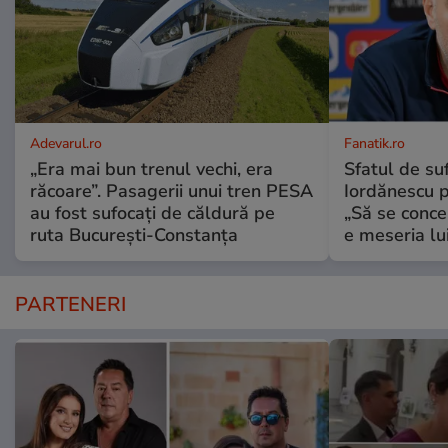
Adevarul.ro
Fanatik.ro
„Era mai bun trenul vechi, era
Sfatul de suf
răcoare”. Pasagerii unui tren PESA
Iordănescu p
au fost sufocați de căldură pe
„Să se conce
ruta București-Constanța
e meseria lui
PARTENERI