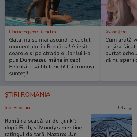
Libertateapentrufemei.ro
Avantaje.ro
Gata, nu se mai ascund, e cuplul
Cum arată v
momentului în România! A ieșit
ce și-a făcut
soarele și pe strada ei, iar lui i-a
purtat ochel
pus Dumnezeu mâna în cap!
să nu sperii c
Felicitări, să fiți fericiți! Că frumoși
sunteți!
ȘTIRI ROMÂNIA
Știri România
08 aug.
România scapă iar de „junk”:
după Fitch, și Moody’s menține
ratingul de țară. Nazare: „Un