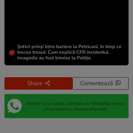
Șoferi prinși între bariere la Petricani, în timp ce
trecea trenul: Cum explică CFR incidentul.
Imaginile au fost trimise la Poliție
Share
Comentează
Abonați-vă la canalul Libertatea de WhatsApp pentru
a fi la curent cu ultimele informații