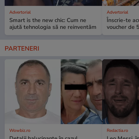
Advertorial
Advertorial
Smart is the new chic: Cum ne
Înscrie-te ac
ajută tehnologia să ne reinventăm
voucher de 5
PARTENERI
Wowbiz.ro
Redactia.ro
Detalii halucinante în cazul
Leo Messi, î