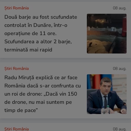
Știri România
08 aug.
Două barje au fost scufundate
controlat în Dunăre, într-o
operațiune de 11 ore.
Scufundarea a altor 2 barje,
terminată mai rapid
Știri România
08 aug.
Radu Miruță explică ce ar face
România dacă s-ar confrunta cu
un roi de drone: „Dacă vin 150
de drone, nu mai suntem pe
timp de pace”
Știri România
08 aug.