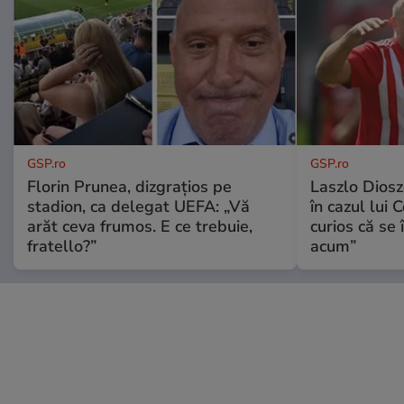
GSP.ro
GSP.ro
Florin Prunea, dizgrațios pe
Laszlo Diosz
stadion, ca delegat UEFA: „Vă
în cazul lui 
arăt ceva frumos. E ce trebuie,
curios că se
fratello?”
acum”