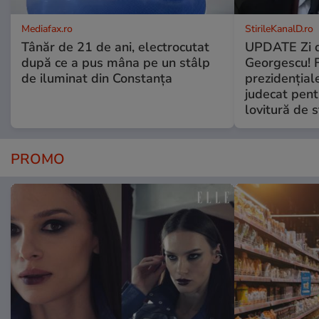
Mediafax.ro
StirileKanalD.ro
Tânăr de 21 de ani, electrocutat
UPDATE Zi d
după ce a pus mâna pe un stâlp
Georgescu! F
de iluminat din Constanța
prezidențiale
judecat pent
lovitură de s
PROMO