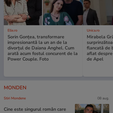
Elle.ro
Unica.ro
Sorin Gonțea, transformare
Mirabela Gră
impresionantă la un an de la
surprinzătoar
divorțul de Daiana Anghel. Cum
flancată de 
arată acum fostul concurent de la
aflat despre
Power Couple. Foto
de Apel
MONDEN
Stiri Mondene
08 aug.
Cine este singurul român care