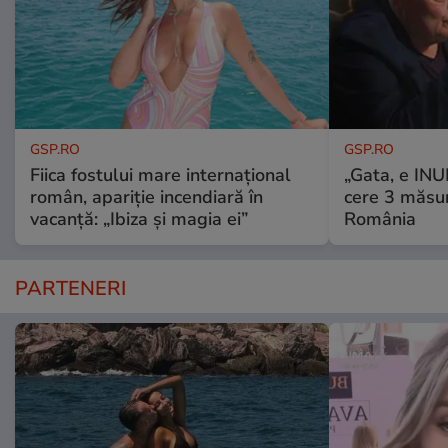
GSP.RO
GSP.RO
Fiica fostului mare internațional
„Gata, e IN
român, apariție incendiară în
cere 3 măsu
vacanță: „Ibiza și magia ei”
România
PARTENERI