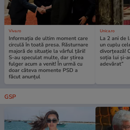
Viva.ro
Unica.ro
Informația de ultim moment care
La 2 ani de 
circulă în toată presa. Răsturnare
un cuplu ce
majoră de situație la vârful țării!
divorțează! C
S-au speculat multe, dar știrea
soția lui și-
fulger acum a venit! În urmă cu
adevărat”
doar câteva momente PSD a
făcut anunțul
GSP