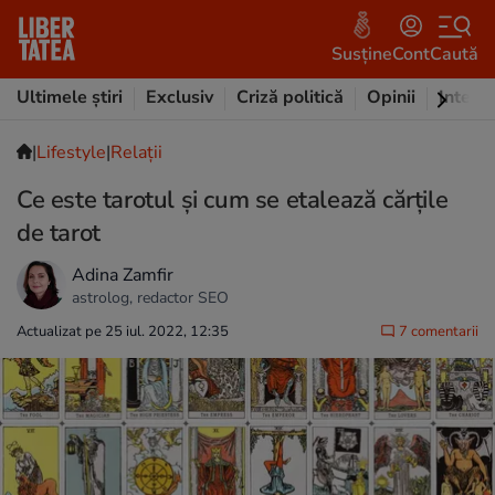
Susține
Cont
Caută
Ultimele știri
Exclusiv
Criză politică
Opinii
Intervi
|
Lifestyle
|
Relații
Ce este tarotul și cum se etalează cărțile
de tarot
Adina Zamfir
astrolog, redactor SEO
Actualizat pe 25 iul. 2022, 12:35
7 comentarii