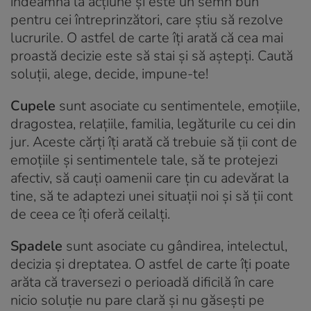
îndeamnă la acțiune și este un semn bun
pentru cei întreprinzători, care știu să rezolve
lucrurile. O astfel de carte îți arată că cea mai
proastă decizie este să stai și să aștepți. Caută
soluții, alege, decide, impune-te!
Cupele
sunt asociate cu sentimentele, emoțiile,
dragostea, relațiile, familia, legăturile cu cei din
jur. Aceste cărți îți arată că trebuie să ții cont de
emoțiile și sentimentele tale, să te protejezi
afectiv, să cauți oamenii care țin cu adevărat la
tine, să te adaptezi unei situații noi și să ții cont
de ceea ce îți oferă ceilalți.
Spadele
sunt asociate cu gândirea, intelectul,
decizia și dreptatea. O astfel de carte îți poate
arăta că traversezi o perioadă dificilă în care
nicio soluție nu pare clară și nu găsești pe