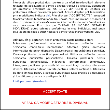
cartea din stânga este prezentul
interesele si/sau profilul dvs., pentru a va oferi functionalitati aferente
retelelor de socializare si pentru a analiza traficul pe website. Beneficiati
de drepturile prevazute de art. 15-22 din GDPR in legatura cu
cartea din dreapta este viitorul apropiat
prelucrarea datelor cu caracter personal. Aceste drepturi pot fi exercitate
prin modalitatea indicata
aici
. Prin click pe “ACCEPT TOATE”, acceptati
folosirea tuturor Tehnologiilor de tip Cookie, care implica inclusiv acceptul
cartea de sus este surpriza
dvs. cu privire la stocarea/accesarea informatiilor de catre Vendor-ii cu
care colaboram. Prin click pe “VREAU SA MODIFIC SETARILE
INDIVIDUAL” puteti schimba preferintele in mod individual, mai putin
cartea de jos reprezintă consecințele
cele legate de cookie strict necesare pentru functionarea website-ului.
deciziilor tale
Atât noi, cât și partenerii noștri prelucrăm datele pentru a oferi:
Măsurarea performanței reclamelor. Utilizarea profilurilor pentru
selectarea conținutului personalizat. Stocarea și/sau accesarea
cartea din mijloc reprezintă sfatul pe care ți-l
informațiilor de pe un dispozitiv. Dezvoltarea și îmbunătățirea serviciilor.
Crearea profilurilor de conținut personalizat. Utilizarea profilurilor pentru
dă tarotul.
selectarea publicității personalizate. Crearea profilurilor pentru
publicitate personalizată. Măsurarea performanței conținutului.
Pentru această etalare se folosesc mai des
Înțelegerea publicului prin statistici sau combinații de date din surse
diferite. Utilizarea datelor limitate pentru a selecta conținutul. Utilizarea
cărțile din arcana majoră și se interpretează în
de date limitate pentru a selecta publicitatea. Date precise de geolocație
și identificarea prin scanarea dispozitivului.
funcție de semnificațiile de bază pe care le poți
Listă parteneri (furnizori)
consulta mai sus.
ACCEPT TOATE
Vezi şi
ce semnifică cifra 3 în numerologie și
din punct de vedere spiritual
!
VREAU SA MODIFIC SETARILE INDIVIDUAL