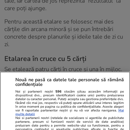
tale, iar cartea de jos reprezintă ”rezultatul” la
care poți ajunge.
Pentru această etalare se folosesc mai des
cărțile din arcana minoră și se pun întrebări
concrete despre planurile și ideile tale de zi cu
zi.
Etalarea în cruce cu 5 cărți
Se etalează patru cărți în cruce și una în mijloc.
Cărțile se amestecă bine, se pune întrebarea,
Nouă ne pasă ca datele tale personale să rămână
se taie și apoi primele cinci din pachet se
confidențiale
etalează de la stânga la dreapta și de sus în
Noi și partenerii noștri
596
stocăm și/sau accesăm informații pe
dispozitivul dvs., precum identificatorii cookie unici pentru prelucrarea
jos. La final, se pune a cincea carte în mijlocul
datelor cu caracter personal. Puteți accepta sau gestiona preferințele dvs.
făcând clic mai jos, respectiv vă puteți opune utilizării unui interes legitim
celor patru.
în orice moment pe pagina cu politica de confidențialitate. Aceste alegeri
vor fi raportate partenerilor noștri și nu vă vor afecta navigarea.
Mai
multe detalii
Noi si partenerii nostri (retelele de socializare si agentiile de publicitate
Ele se interpretează astfel
:
partenere, precum si furnizorii nostri de servicii de date analitice)
prelucram date pentru a permite website-ului sa functioneze, pentru a
personaliza continutul si anunturile publicitare afisate in functie de