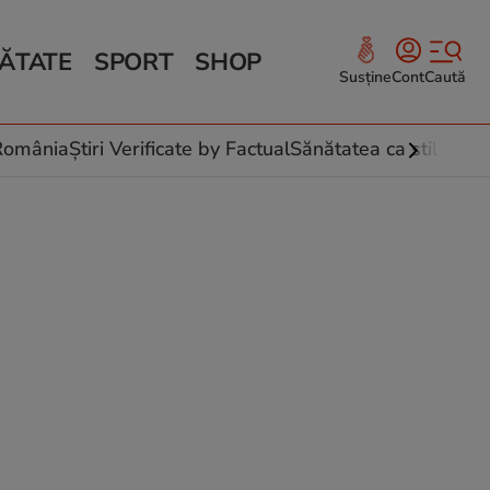
ĂTATE
SPORT
SHOP
Susține
Cont
Caută
Sănătate și Fitness
ce
 culinare
-România
Știri Verificate by Factual
Sănătatea ca stil de vi
 și legume
rea plantelor