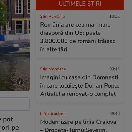
ULTIMELE ȘTIRI
Știri România
10:02
România are cea mai mare
diasporă din UE: peste
3.800.000 de români trăiesc
în alte țări
Stiri Mondene
09:44
Imagini cu casa din Domnești
în care locuiește Dorian Popa.
Artistul a renovat-o complet
Infrastructura
09:40
e pot
Modernizare pe linia Craiova
rori pe
– Drobeta-Turnu Severin.