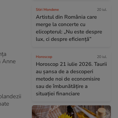
Stiri Mondene
20 iul.
Artistul din România care
merge la concerte cu
elicopterul: „Nu este despre
lux, ci despre eficiență”
nța
Horoscop
20 iul.
sa Anne
Horoscop 21 iulie 2026. Taurii
au șansa de a descoperi
metode noi de economisire
sau de îmbunătățire a
situației financiare
olandezii
oate