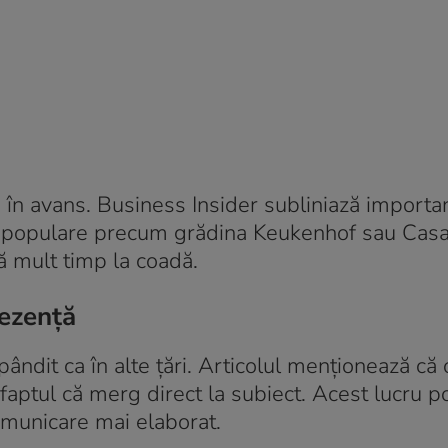
ii în avans. Business Insider subliniază importa
cții populare precum grădina Keukenhof sau Ca
că mult timp la coadă.
lezență
pândit ca în alte țări. Articolul menționează că 
 faptul că merg direct la subiect. Acest lucru p
comunicare mai elaborat.