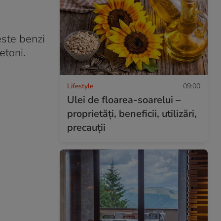
este benzi
etoni.
Lifestyle
09:00
Ulei de floarea-soarelui –
proprietăţi, beneficii, utilizări,
precauţii