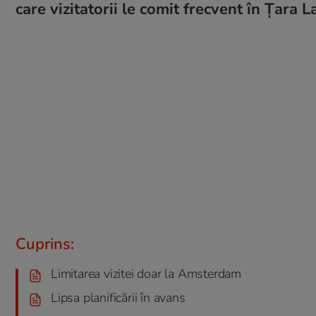
care vizitatorii le comit frecvent în Țara La
Cuprins:
Limitarea vizitei doar la Amsterdam
Lipsa planificării în avans