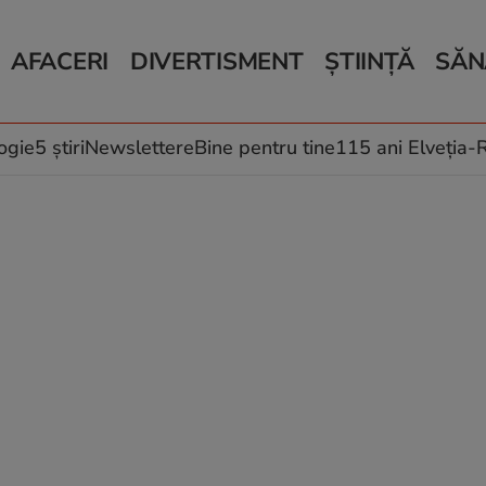
AFACERI
DIVERTISMENT
ȘTIINȚĂ
SĂN
Bani și Afaceri
Monden
Știri Știință
Știri 
Auto
Horoscop
Schimbări climati
Relații
Locuri de muncă
Muzică și Filme
Rețete
ogie
5 știri
Newslettere
Bine pentru tine
115 ani Elveția
Imobiliare.ro
Vacanțe și Cultură
Fructe
eJobs.ro
Îngriji