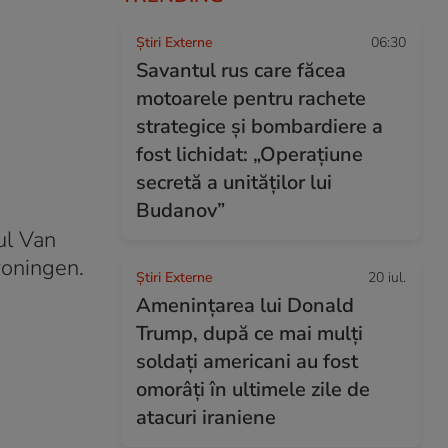
Știri Externe
06:30
Savantul rus care făcea
motoarele pentru rachete
strategice și bombardiere a
fost lichidat: „Operațiune
secretă a unităților lui
Budanov”
ul Van
roningen.
Știri Externe
20 iul.
Amenințarea lui Donald
Trump, după ce mai mulți
soldați americani au fost
omorâți în ultimele zile de
atacuri iraniene