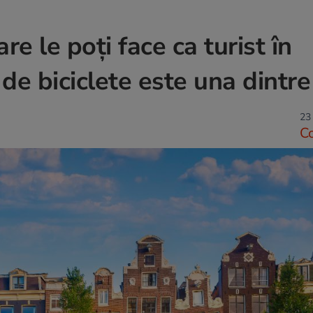
re le poți face ca turist în
de biciclete este una dintre
23
C