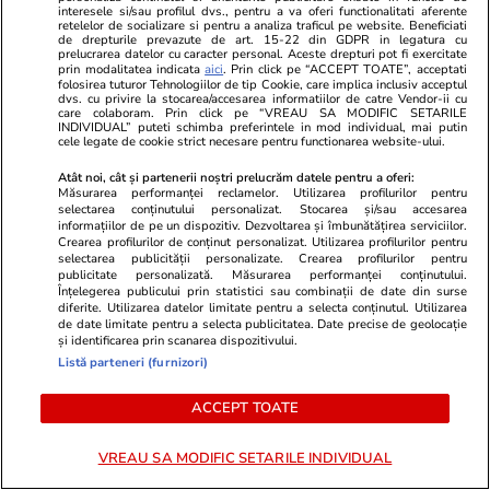
interesele si/sau profilul dvs., pentru a va oferi functionalitati aferente
retelelor de socializare si pentru a analiza traficul pe website. Beneficiati
de drepturile prevazute de art. 15-22 din GDPR in legatura cu
prelucrarea datelor cu caracter personal. Aceste drepturi pot fi exercitate
prin modalitatea indicata
aici
. Prin click pe “ACCEPT TOATE”, acceptati
folosirea tuturor Tehnologiilor de tip Cookie, care implica inclusiv acceptul
dvs. cu privire la stocarea/accesarea informatiilor de catre Vendor-ii cu
care colaboram. Prin click pe “VREAU SA MODIFIC SETARILE
INDIVIDUAL” puteti schimba preferintele in mod individual, mai putin
PARTENERI
cele legate de cookie strict necesare pentru functionarea website-ului.
Atât noi, cât și partenerii noștri prelucrăm datele pentru a oferi:
Măsurarea performanței reclamelor. Utilizarea profilurilor pentru
selectarea conținutului personalizat. Stocarea și/sau accesarea
informațiilor de pe un dispozitiv. Dezvoltarea și îmbunătățirea serviciilor.
Crearea profilurilor de conținut personalizat. Utilizarea profilurilor pentru
selectarea publicității personalizate. Crearea profilurilor pentru
publicitate personalizată. Măsurarea performanței conținutului.
Înțelegerea publicului prin statistici sau combinații de date din surse
diferite. Utilizarea datelor limitate pentru a selecta conținutul. Utilizarea
de date limitate pentru a selecta publicitatea. Date precise de geolocație
și identificarea prin scanarea dispozitivului.
Listă parteneri (furnizori)
ACCEPT TOATE
Mediafax.ro
StirileKanalD.ro
NOI SCUMPIRI la carburanți.
Femeie lovit
VREAU SA MODIFIC SETARILE INDIVIDUAL
Motorina sare de 10 lei pe litru la
făcea plajă: „