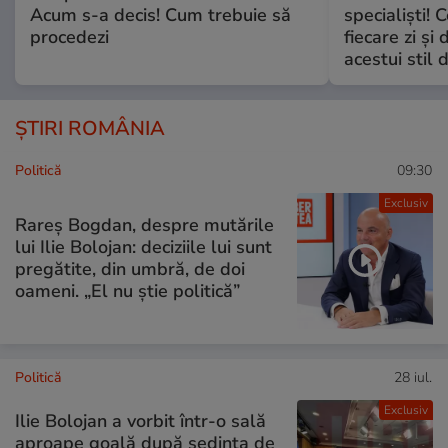
Acum s-a decis! Cum trebuie să
specialiști! 
procedezi
fiecare zi și 
acestui stil 
ȘTIRI ROMÂNIA
Politică
09:30
Exclusiv
Rareș Bogdan, despre mutările
lui Ilie Bolojan: deciziile lui sunt
pregătite, din umbră, de doi
oameni. „El nu știe politică”
Politică
28 iul.
Exclusiv
Ilie Bolojan a vorbit într-o sală
aproape goală după ședința de