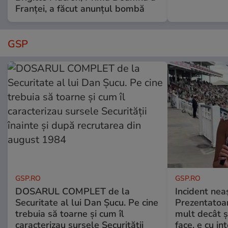
Franței, a făcut anunțul bombă
GSP
GSP.RO
GSP.RO
DOSARUL COMPLET de la
Incident neaș
Securitate al lui Dan Șucu. Pe cine
Prezentatoa
trebuia să toarne și cum îl
mult decât și
caracterizau sursele Securității
face, e cu int