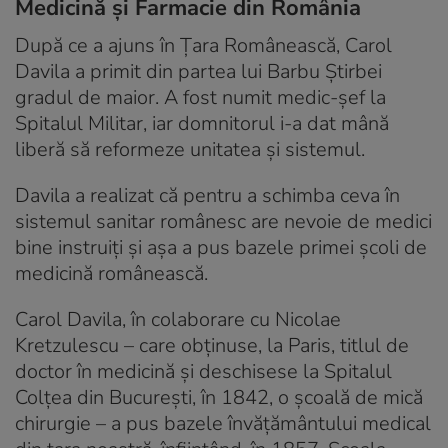
Medicină și Farmacie din România
După ce a ajuns în Țara Românească, Carol
Davila a primit din partea lui Barbu Ştirbei
gradul de maior. A fost numit medic-şef la
Spitalul Militar, iar domnitorul i-a dat mână
liberă să reformeze unitatea şi sistemul.
Davila a realizat că pentru a schimba ceva în
sistemul sanitar românesc are nevoie de medici
bine instruiți şi așa a pus bazele primei şcoli de
medicină românească.
Carol Davila, în colaborare cu Nicolae
Kretzulescu – care obţinuse, la Paris, titlul de
doctor în medicină şi deschisese la Spitalul
Colţea din Bucureşti, în 1842, o şcoală de mică
chirurgie – a pus bazele învăţământului medical