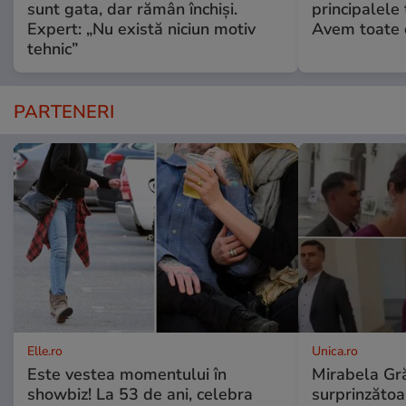
sunt gata, dar rămân închiși.
principalele 
Expert: „Nu există niciun motiv
Avem toate c
tehnic”
PARTENERI
Elle.ro
Unica.ro
Este vestea momentului în
Mirabela Gră
showbiz! La 53 de ani, celebra
surprinzătoar