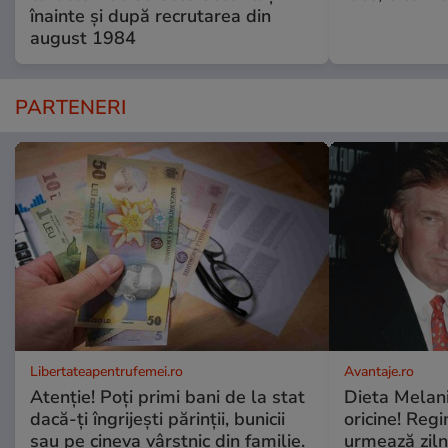
înainte și după recrutarea din
august 1984
PARTENERI
Libertateapentrufemei.ro
Avantaje.ro
Atenție! Poți primi bani de la stat
Dieta Melan
dacă-ți îngrijești părinții, bunicii
oricine! Regi
sau pe cineva vârstnic din familie.
urmează zilni