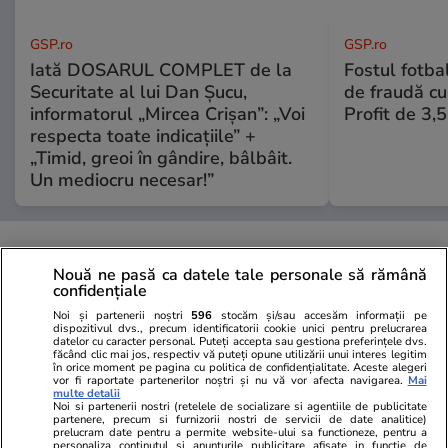
GSP.ro
GSP.ro
Iată DOSARUL COMPLET de la
Fostul fotba
Securitate al lui Dan Șucu,
de fraudă cu 
informatorul „Mircea Crișan”: „Voi
Profit de 3,
respecta toate indicațiile” +
„Timid, greoi în gândire, bâlbâit.
Un mediocru necesar!”
Nouă ne pasă ca datele tale personale să rămână
confidențiale
Noi și partenerii noștri
596
stocăm și/sau accesăm informații pe
dispozitivul dvs., precum identificatorii cookie unici pentru prelucrarea
datelor cu caracter personal. Puteți accepta sau gestiona preferințele dvs.
făcând clic mai jos, respectiv vă puteți opune utilizării unui interes legitim
în orice moment pe pagina cu politica de confidențialitate. Aceste alegeri
vor fi raportate partenerilor noștri și nu vă vor afecta navigarea.
Mai
multe detalii
Noi si partenerii nostri (retelele de socializare si agentiile de publicitate
partenere, precum si furnizorii nostri de servicii de date analitice)
prelucram date pentru a permite website-ului sa functioneze, pentru a
personaliza continutul si anunturile publicitare afisate in functie de