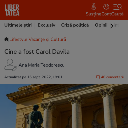
Susține
Cont
Caută
Ultimele știri
Exclusiv
Criză politică
Opinii
Intervi
|
Lifestyle
|
Vacanțe și Cultură
Cine a fost Carol Davila
Ana Maria Teodorescu
Actualizat pe 16 sept. 2022, 19:01
48 comentarii