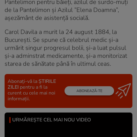
Pantelimon pentru băieţi, azilul de surdo-muţi
de la Pantelimon şi Azilul ”Elena Doamna”,
aşezământ de asistenţă socială.
Carol Davila a murit la 24 august 1884, la
Bucureşti. Se spune că celebrul medic şi-a
urmărit singur progresul bolii, şi-a luat pulsul
şi-a adminstrat medicamente, şi-a monitorizat
starea de sănătate până în ultimul ceas.
Abonați-vă la
ȘTIRILE
ZILEI
pentru a fi la
ABONEAZĂ-TE
curent cu cele mai noi
informații.
URMĂREȘTE CEL MAI NOU VIDEO