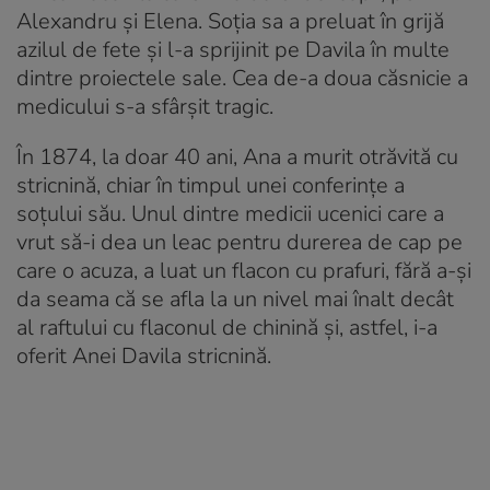
Alexandru şi Elena. Soţia sa a preluat în grijă
azilul de fete şi l-a sprijinit pe Davila în multe
dintre proiectele sale. Cea de-a doua căsnicie a
medicului s-a sfârşit tragic.
În 1874, la doar 40 ani, Ana a murit otrăvită cu
stricnină, chiar în timpul unei conferinţe a
soţului său. Unul dintre medicii ucenici care a
vrut să-i dea un leac pentru durerea de cap pe
care o acuza, a luat un flacon cu prafuri, fără a-și
da seama că se afla la un nivel mai înalt decât
al raftului cu flaconul de chinină și, astfel, i-a
oferit Anei Davila stricnină.