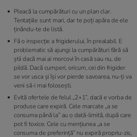
Pleacă la cumpărături cu un plan clar.
Tentațiile sunt mari, dar te poți apăra de ele
ținându-te de listă.
Fă o inspecție a frigiderului, în prealabil. E
problematic să ajungi la cumpărături fără să
știi dacă mai ai morcovi în casă sau nu, de
pildă. Dacă cumperi, oricum, cei din frigider
se vor usca și își vor pierde savoarea, nu-ți va
veni să-i mai folosești.
Evită ofertele de felul „2+1”, dacă e vorba de
produse care expiră. Cele marcate „a se
consuma până la” au o dată-limită, după care
pot fi toxice. Cele cu mențiunea „a se
consuma de preferință” nu expiră propriu-zis,