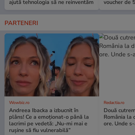
ajută tehnologia să ne reinventăm
voucher de 5
PARTENERI
Wowbiz.ro
Redactia.ro
Andreea Ibacka a izbucnit în
Două cutrem
plâns! Ce a emoționat-o până la
România la d
lacrimi pe vedetă: „Nu-mi mai e
ore. Unde s
rușine să fiu vulnerabilă”