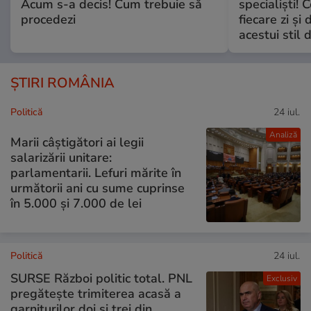
Acum s-a decis! Cum trebuie să
specialiști! 
procedezi
fiecare zi și 
acestui stil 
ȘTIRI ROMÂNIA
Politică
24 iul.
Analiză
Marii câștigători ai legii
salarizării unitare:
parlamentarii. Lefuri mărite în
următorii ani cu sume cuprinse
în 5.000 și 7.000 de lei
Politică
24 iul.
SURSE Război politic total. PNL
Exclusiv
pregătește trimiterea acasă a
garniturilor doi și trei din