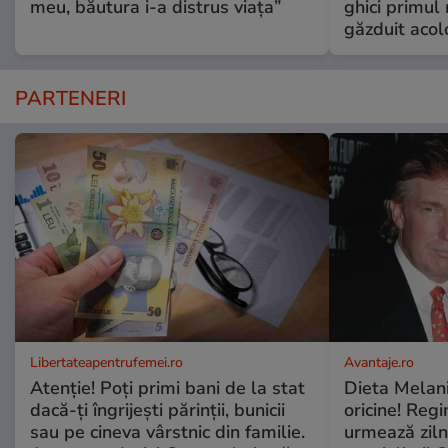
meu, băutura i-a distrus viața”
ghici primul 
găzduit acol
PARTENERI
Libertateapentrufemei.ro
Avantaje.ro
Atenție! Poți primi bani de la stat
Dieta Melan
dacă-ți îngrijești părinții, bunicii
oricine! Regi
sau pe cineva vârstnic din familie.
urmează zilni