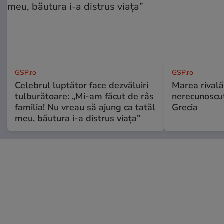
GSP.ro
GSP.ro
Celebrul luptător face dezvăluiri
Marea rivală
tulburătoare: „Mi-am făcut de râs
nerecunoscut
familia! Nu vreau să ajung ca tatăl
Grecia
meu, băutura i-a distrus viața”