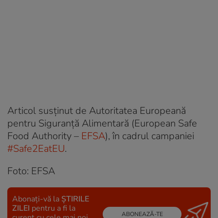
Articol susținut de Autoritatea Europeană
pentru Siguranță Alimentară (European Safe
Food Authority –
EFSA
), în cadrul campaniei
#Safe2EatEU
.
Foto: EFSA
Abonați-vă la
ȘTIRILE
ZILEI
pentru a fi la
ABONEAZĂ-TE
curent cu cele mai noi