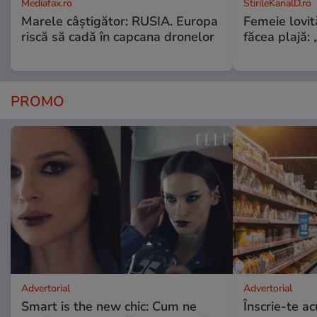
Mediafax.ro
StirileKanalD.ro
Marele câștigător: RUSIA. Europa
Femeie lovit
riscă să cadă în capcana dronelor
făcea plajă: „
PROMO
Advertorial
Advertorial
Smart is the new chic: Cum ne
Înscrie-te ac