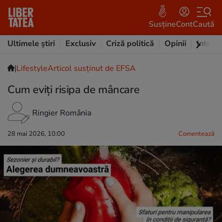
Susține
Cont
Caută
Ultimele știri
Exclusiv
Criză politică
Opinii
Intervi
|
Lifestyle
Articol susținut de EFSA
Cum eviți risipa de mâncare
Ringier România
28 mai 2026, 10:00
Comentează