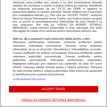
interesele si/sau profilul dvs., pentru a va oferi functionalitati aferente
Horoscop
21:50
retelelor de socializare si pentru a analiza traficul pe website. Beneficiati
de drepturile prevazute de art. 15-22 din GDPR in legatura cu
Horoscop 27 iulie 2026. Balanțele vor simți
prelucrarea datelor cu caracter personal. Aceste drepturi pot fi exercitate
prin modalitatea indicata
aici
. Prin click pe “ACCEPT TOATE”, acceptati
nevoia să scoată la lumină talente și înzestrări
folosirea tuturor Tehnologiilor de tip Cookie, care implica inclusiv acceptul
dvs. cu privire la stocarea/accesarea informatiilor de catre Vendor-ii cu
pe care le folosesc rar sau deloc
care colaboram. Prin click pe “VREAU SA MODIFIC SETARILE
INDIVIDUAL” puteti schimba preferintele in mod individual, mai putin
cele legate de cookie strict necesare pentru functionarea website-ului.
Știri România
16:00
Atât noi, cât și partenerii noștri prelucrăm datele pentru a oferi:
Măsurarea performanței reclamelor. Utilizarea profilurilor pentru
Român întors acasă după 25 de ani în
selectarea conținutului personalizat. Stocarea și/sau accesarea
informațiilor de pe un dispozitiv. Dezvoltarea și îmbunătățirea serviciilor.
Germania: „Și urzica e mai faină aici decât
Crearea profilurilor de conținut personalizat. Utilizarea profilurilor pentru
selectarea publicității personalizate. Crearea profilurilor pentru
trandafirii dincolo”
publicitate personalizată. Măsurarea performanței conținutului.
Înțelegerea publicului prin statistici sau combinații de date din surse
diferite. Utilizarea datelor limitate pentru a selecta conținutul. Utilizarea
de date limitate pentru a selecta publicitatea. Date precise de geolocație
Știri România
12:08
și identificarea prin scanarea dispozitivului.
Ploi torențiale, grindină și vijelii în 21 de
Listă parteneri (furnizori)
județe. Harta zonelor vizate luni de avertizarea
ACCEPT TOATE
meteo ANM cod galben
VREAU SA MODIFIC SETARILE INDIVIDUAL