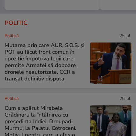
POLITIC
Politică
25 iul.
Mutarea prin care AUR, S.O.S. și
POT au făcut front comun în
opoziție împotriva legii care
permite Armatei să doboare
dronele neautorizate. CCR a
tranșat definitiv disputa
Politică
25 iul.
Cum a apărut Mirabela
Grădinaru la întâlnirea cu
președinta Indiei, Droupadi
Murmu, la Palatul Cotroceni.
Motivul pentru care a ales o