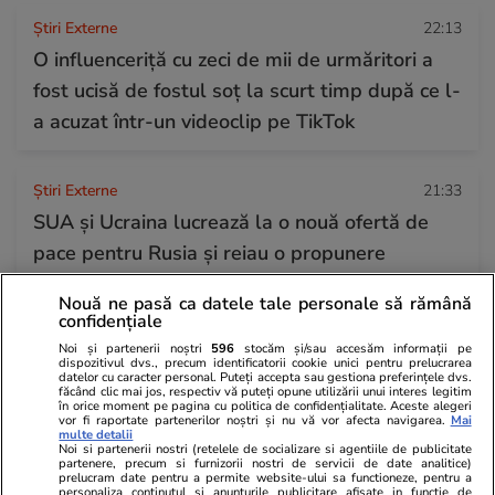
Știri Externe
22:13
O influenceriță cu zeci de mii de urmăritori a
fost ucisă de fostul soț la scurt timp după ce l-
a acuzat într-un videoclip pe TikTok
Știri Externe
21:33
SUA și Ucraina lucrează la o nouă ofertă de
pace pentru Rusia și reiau o propunere
refuzată deja de Putin. Zelenski, așteptat la
Nouă ne pasă ca datele tale personale să rămână
Washington
confidențiale
Noi și partenerii noștri
596
stocăm și/sau accesăm informații pe
dispozitivul dvs., precum identificatorii cookie unici pentru prelucrarea
datelor cu caracter personal. Puteți accepta sau gestiona preferințele dvs.
Citește mai multe
făcând clic mai jos, respectiv vă puteți opune utilizării unui interes legitim
în orice moment pe pagina cu politica de confidențialitate. Aceste alegeri
vor fi raportate partenerilor noștri și nu vă vor afecta navigarea.
Mai
multe detalii
Noi si partenerii nostri (retelele de socializare si agentiile de publicitate
TRENDING
partenere, precum si furnizorii nostri de servicii de date analitice)
prelucram date pentru a permite website-ului sa functioneze, pentru a
personaliza continutul si anunturile publicitare afisate in functie de