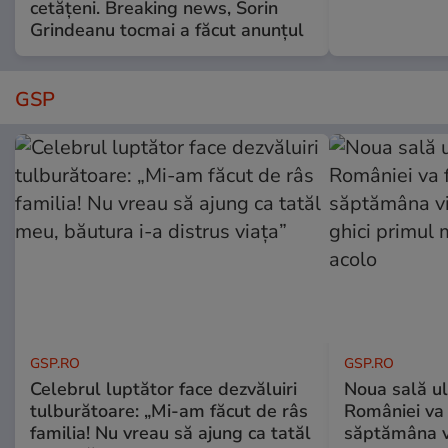
cetățeni. Breaking news, Sorin
Grindeanu tocmai a făcut anunțul
GSP
GSP.RO
GSP.RO
Celebrul luptător face dezvăluiri
Noua sală u
tulburătoare: „Mi-am făcut de râs
României va 
familia! Nu vreau să ajung ca tatăl
săptămâna vi