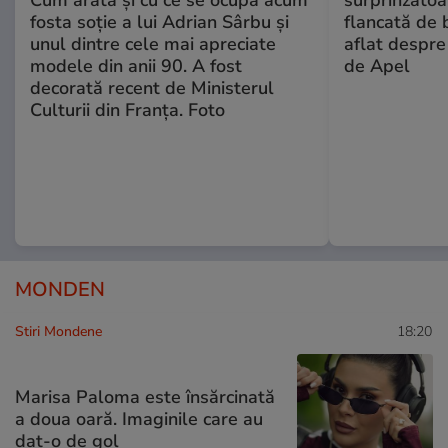
Cum arată și cu ce se ocupă acum
surprinzătoar
fosta soție a lui Adrian Sârbu și
flancată de 
unul dintre cele mai apreciate
aflat despre
modele din anii 90. A fost
de Apel
decorată recent de Ministerul
Culturii din Franța. Foto
MONDEN
Stiri Mondene
18:20
Marisa Paloma este însărcinată
a doua oară. Imaginile care au
dat-o de gol