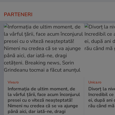
PARTENERI
Viva.ro
Unica.ro
Informația de ultim moment, de
Divorț la nive
la vârful țării, face acum înconjurul
Incredibil ce
presei cu o viteză neașteptată!
ei, după ani 
Nimeni nu credea că se va ajunge
rău când mă
până aici, dar iată-ne, dragi