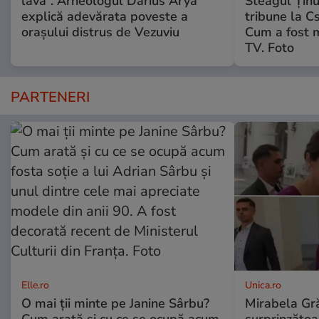
lavă“. Arheologul Darius Arya
Steagul Ținut
explică adevărata poveste a
tribune la C
orașului distrus de Vezuviu
Cum a fost 
TV. Foto
PARTENERI
Elle.ro
Unica.ro
O mai ții minte pe Janine Sârbu?
Mirabela Gră